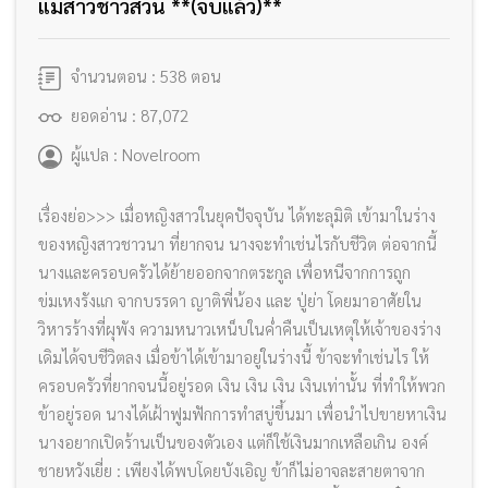
แม่สาวชาวสวน **(จบแล้ว)**
จำนวนตอน : 538 ตอน
ยอดอ่าน : 87,072
ผู้แปล : Novelroom
เรื่องย่อ>>> เมื่อหญิงสาวในยุคปัจจุบัน ได้ทะลุมิติ เข้ามาในร่าง
ของหญิงสาวชาวนา ที่ยากจน นางจะทำเช่นไรกับชีวิต ต่อจากนี้
นางและครอบครัวได้ย้ายออกจากตระกูล เพื่อหนีจากการถูก
ข่มเหงรังแก จากบรรดา ญาติพี่น้อง และ ปู่ย่า โดยมาอาศัยใน
วิหารร้างที่ผุพัง ความหนาวเหน็บในค่ำคืนเป็นเหตุให้เจ้าของร่าง
เดิมได้จบชีวิตลง เมื่อข้าได้เข้ามาอยู่ในร่างนี้ ข้าจะทำเช่นไร ให้
ครอบครัวที่ยากจนนี้อยู่รอด เงิน เงิน เงิน เงินเท่านั้น ที่ทำให้พวก
ข้าอยู่รอด นางได้เฝ้าฟูมฟักการทำสบู่ขึ้นมา เพื่อนำไปขายหาเงิน
นางอยากเปิดร้านเป็นของตัวเอง แต่ก็ใช้เงินมากเหลือเกิน องค์
ชายหวังเยี่ย : เพียงได้พบโดยบังเอิญ ข้าก็ไม่อาจละสายตาจาก