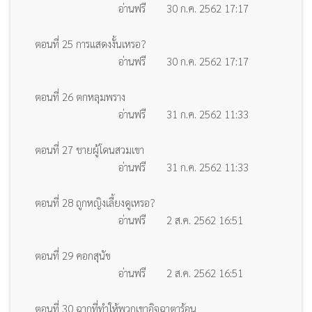
อ่านฟรี
30 ก.ค. 2562 17:17
ตอนที่ 25 การแสดงงั้นเหรอ?
อ่านฟรี
30 ก.ค. 2562 17:17
ตอนที่ 26 ตกหลุมพราง
อ่านฟรี
31 ก.ค. 2562 11:33
ตอนที่ 27 ชายผู้โดนสวมเขา
อ่านฟรี
31 ก.ค. 2562 11:33
ตอนที่ 28 ถูกหญิงเลี้ยงดูเหรอ?
อ่านฟรี
2 ส.ค. 2562 16:51
ตอนที่ 29 คอกสุนัข
อ่านฟรี
2 ส.ค. 2562 16:51
ตอนที่ 30 ฉากที่ทำให้พวกเขาอิจฉาตาร้อน