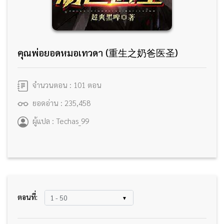
คุณพ่อยอดหมอเทวดา (重生之奶爸医圣)
จำนวนตอน : 101 ตอน
ยอดอ่าน : 235,458
ผู้แปล : Techas_99
ตอนที่: