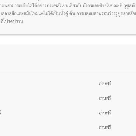
้ฝึกฝนสามารถเติบโตได้อย่างทรงพลังเช่นเดียวกับมังกรและช้างในขณะที่ วูซูสม
ซู แบบคลาสสิกและสมัยใหม่แต่ไม่ได้เป็นทั้งคู่ ด้วยการผสมผสานระหว่างวูซูคลาสส
็นที่โปรดปราน
อ่านฟรี
อ่านฟรี
ี
อ่านฟรี
อ่านฟรี