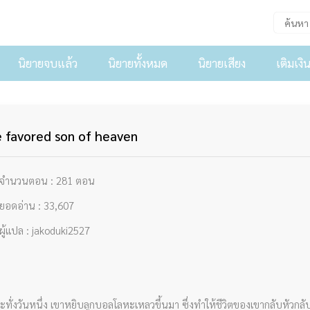
นิยายจบแล้ว
นิยายทั้งหมด
นิยายเสียง
เติมเงิ
 favored son of heaven
ำนวนตอน : 281 ตอน
อดอ่าน : 33,607
ู้แปล : jakoduki2527
ั่งวันหนึ่ง เขาหยิบลูกบอลโลหะเหลวขึ้นมา ซึ่งทำให้ชีวิตของเขากลับหัวกลับห