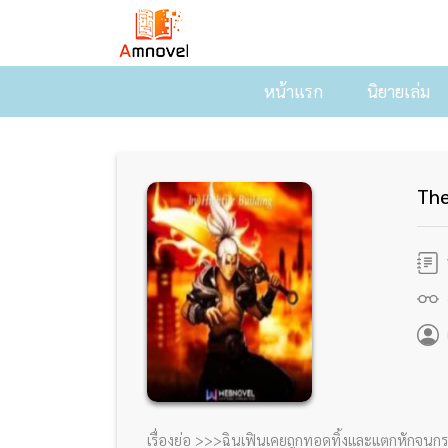
หน้าแรก
นิยายเล่ม
The
จ
ย
ผ
เรื่องย่อ >>>ฉินเฟินเคยถูกทอดทิ้งและแตกหักจนกระท