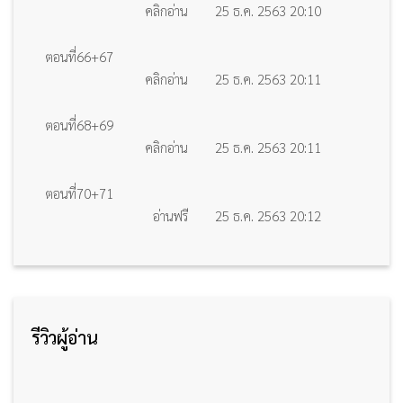
คลิกอ่าน
25 ธ.ค. 2563 20:10
ตอนที่66+67
คลิกอ่าน
25 ธ.ค. 2563 20:11
ตอนที่68+69
คลิกอ่าน
25 ธ.ค. 2563 20:11
ตอนที่70+71
อ่านฟรี
25 ธ.ค. 2563 20:12
รีวิวผู้อ่าน