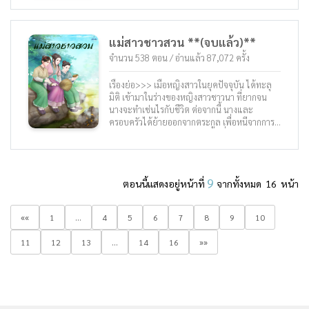
แม่สาวชาวสวน **(จบแล้ว)**
จำนวน 538 ตอน / อ่านแล้ว 87,072 ครั้ง
เรื่องย่อ>>> เมื่อหญิงสาวในยุคปัจจุบัน ได้ทะลุ
มิติ เข้ามาในร่างของหญิงสาวชาวนา ที่ยากจน
นางจะทำเช่นไรกับชีวิต ต่อจากนี้ นางและ
ครอบครัวได้ย้ายออกจากตระกูล เพื่อหนีจากการ
ถูกข่มเหงรังแก จากบรรดา ญาติพี่น้อง และ ปู่ย่า
โดยมาอาศัยในวิหารร้างที่ผุพัง ความหนาวเหน็บ
ในค่ำคืนเป็นเหตุให้เจ้าของร่างเดิมได้จบชีวิตลง
เมื่อข้าได้เข้ามาอยู่ในร่างนี้ ข้าจะทำเช่นไร ให้
9
ตอนนี้แสดงอยู่หน้าที่
จากทั้งหมด 16 หน้า
ครอบครัวที่ยากจนนี้อยู่รอด เงิน เงิน เงิน เงิน
เท่านั้น ที่ทำให้พวกข้าอยู่รอด นางได้เฝ้าฟูมฟัก
การทำสบู่ขึ้นมา เพื่อนำไปขายหาเงิน นางอยาก
««
1
...
4
5
6
7
8
9
10
เปิดร้านเป็นของตัวเอง แต่ก็ใช้เงินมากเหลือเกิน
องค์ชายหวังเยี่ย : เพียงได้พบโดยบังเอิญ ข้าก็ไม่
11
12
13
...
14
16
»»
อาจละสายตาจากนางได้เลย นางไม่ต้องการให้ข้า
ช่วยเหลือจริงๆ งั้นหรือ จีจี๋ฉิง : เงินทั้งหมดเป็น
ของเจ้า และชีวิตของข้าก็เป็นของเจ้า ????เกริ่นนำ
โดยทีมแปล ???? นิยายเรื่องนี้เป็นนิยายแนวย้อน
เวลา นางเอกเป็นเป็นหญิงสาวในยุคปัจจุบันเสีย
ชีวิต จากนั้นเธอก็ย้อนเวลากลับมาเป็นเด็กหญิง