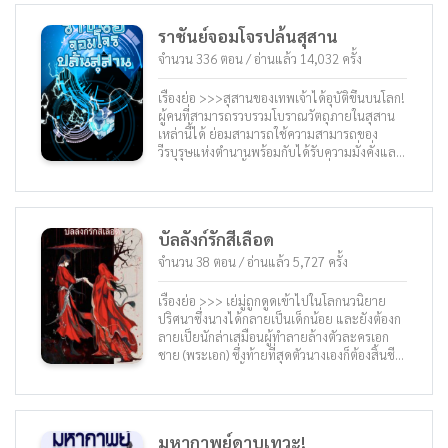
ราชันย์จอมโจรปล้นสุสาน
จำนวน 336 ตอน / อ่านแล้ว 14,032 ครั้ง
เรื่องย่อ >>>สุสานของเทพเจ้าได้อุบัติขึ้นบนโลก!
ผู้คนที่สามารถรวบรวมโบราณวัตถุภายในสุสาน
เหล่านี้ได้ ย่อมสามารถใช้ความสามารถของ
วีรบุรุษแห่งตำนานพร้อมกับได้รับความมั่งคั่งและ
พลังอำนาจ กระนั้นนักปล้นสุสานที่ไม่มีใครรู้จัก
คนหนึ่งได้เริ่มปล้นโบราณวัตถุและปรากฏตัวขึ้น
เขาเป็นที่รู้จักในนาม ราชันย์จอมโจรปล้นสุสาน
“แม่งเอ้ย! นี่เกือบทำให้ฉันแทบบ้า ไอ้บ้านั่นชิงทุก
บัลลังก์รักสีเลือด
อย่างจากที่นี่ไปหมดเลย!” อะไรที่เป็นของนายก็
คือของฉัน และอะไรที่เป็นของฉันก็ชัดว่ามันเป็น
จำนวน 38 ตอน / อ่านแล้ว 5,727 ครั้ง
ของฉันเช่นกัน นักปล้นสุสานที่ฟื้นคืนขึ้นจากความ
ตายครั้งอดีต กำลังจะเริ่มไล่เก็บโบราณวัตถุทุก
เรื่องย่อ >>> เย่มู่ถูกดูดเข้าไปในโลกนวนิยาย
สุสานในโลกแล้ว!
ปริศนาซึ่งนางได้กลายเป็นเด็กน้อย และยังต้องก
ลายเป็ยนักล่าเสมือนผู้ทำลายล้างตัวละครเอก
ชาย (พระเอก) ซึ่งท้ายที่สุดตัวนางเองก็ต้องสิ้นชีพ
เพราะผู้ชายคนนี้! วิธีในการกลับมายังโลกปัจจุบัน
ของนางคือการตามหาแผนที่แนวพรหมแดนให้
พบเสียก่อน! ทว่าเย่มู่ไม่ได้ต้องการเล่นเกม! แต่
ถึงอย่างนั้น… ตอนนี้นางได้หลุดเข้ามาอยู่ใน
มหากาพย์ดาบเทวะ!
หนังสือนิยายที่มีเนื้อเรื่องและพล็อตเรื่องวางเอา