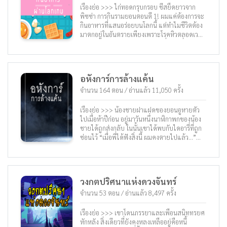
เรื่องย่อ >>> ไก่ทอดกรุบกรอบ ชีสยืดยาวจาก
พิซซ่า การกินรามยอนตอนตี 1! ผมแค่ต้องการจะ
กินอาหารที่แสนอร่อยบนโลกนี้ แต่ทำไมชีวิตต้อง
มาตกอยู่ในอันตรายเพียงเพราะโรคหิวตลอดเวลา
ด้วย?! (โรคบูลิเมีย) มีเพียงสถานที่เดียวที่สามารถ
เติมเต็มความฝันนั้นได้ “เกมเสมือนจริง เอเธนส์!”
ผมแค่ต้องการจะกินเหมือนคนปกติเท่านั้นแต่…
[ได้รับพละกำลัง + 1] หน้าต่างสถานะเด้งขึ้นมา
อหังการ์การล้างแค้น
จำนวน 164 ตอน / อ่านแล้ว 11,050 ครั้ง
เรื่องย่อ >>> น้องชายฝาแฝดของยอนอูหายตัว
ไปเมื่อห้าปีก่อน อยู่มาวันหนึ่งนาฬิกาพกของน้อง
ชายได้ถูกส่งกลับ ในนั้นเขาได้พบกับไดอารี่ที่ถูก
ซ่อนไว้ “เมื่อพี่ได้ฟังสิ่งนี้ ผมคงตายไปแล้ว…”
————————————- โอเบลิสก์ หอคอย
สุริยะเทพ โลกที่มีมิติ และหลายจักรวาลทับซ้อน
กันอยู่ น้องชายเขาถูกทรยศหักหลังในขณะที่ปีน
ขึ้นหอคอย หลังจากรู้ความจริง ยอนอูจึงตัดสินใจ
วงกตปริศนาแห่งดวงจันทร์
ปีนหอคอยพร้อมกับไดอารี่ของน้องชาย “จากนี้ไป
ผมชื่อ จองอูชา”
จำนวน 53 ตอน / อ่านแล้ว 8,497 ครั้ง
เรื่องย่อ >>> เขาโดนภรรยาและเพื่อนสนิททรยศ
หักหลัง สิ่งเดียวที่ยังคงหลงเหลืออยู่คือหนี้