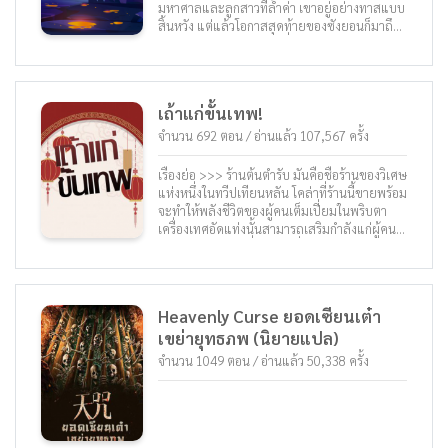
มหาศาลและลูกสาวที่ล้ำค่า เขาอยู่อย่างทาสแบบ
สิ้นหวัง แต่แล้วโอกาสสุดท้ายของซังยอนก็มาถึง
“เขาเป็นมนุษย์ไร้หัวใจ” ที่จะสำรวจค้นหาวงกต
ปริศนาแห่งดวงจันทร์และคุกใต้ดินที่ยังไม่ถูกค้น
พบ
เถ้าแก่ขั้นเทพ!
จำนวน 692 ตอน / อ่านแล้ว 107,567 ครั้ง
เรื่องย่อ >>> ร้านต้นตำรับ มันคือชื่อร้านของวิเศษ
แห่งหนึ่งในทวีปเทียนหลัน โคล่าที่ร้านนี้ขายพร้อม
จะทำให้พลังชีวิตของผู้คนเต็มเปี่ยมในพริบตา
เครื่องเทศอัดแท่งนั้นสามารถเสริมกำลังแก่ผู้คน
ยามต่อสู้ เกมของที่ร้านยังเพิ่มพูนการฝึกฝนของ
ผู้คน นวนิยายที่ร้านมีขายให้อ่านยังส่งเสริมให้
ผู้คนเข้าใจวิทยายุทธ์… ร้านค้าวิเศษแห่งนี้มีสินค้า
นับไม่ถ้วน ไม่ว่าใช้สำหรับพักผ่อน บันเทิง เป็น
Heavenly Curse ยอดเซียนเต๋า
อาหาร หรือเพื่อฝึกฝนล้วนมีครบครัน ทว่าเรื่อง
เขย่ายุทธภพ (นิยายแปล)
หนึ่งที่ต้องจำไว้ให้ขึ้นใจ คืออย่าได้สร้างปัญหาที่
ร้านแห่งนี้ เพราะเถ้าแก่ร้านนั้นแข็งแกร่งขั้นเทพ…
จำนวน 1049 ตอน / อ่านแล้ว 50,338 ครั้ง
รับชมสปอยนิยายก่อนอ่านกันได้ที่นี่