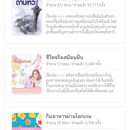
ไว้เรียบร้อยแล้ว ดังนั้นวิธีที่จะทำให้นางหลุดพ้น
จำนวน 432 ตอน / อ่านแล้ว 35,777 ครั้ง
จากโลกสมมุติไปได้ก็คือ นางจำเป็นต้องฆ่า
พระเอกของเรื่องแล้วปล่อยให้โลกนี้ล่มสลายไป
เรื่องย่อ >>> ครอบครัวหยางเย่เชื่อมั่นในตัวเขา
เสีย! —— เมื่อนางได้เห็นเด็กชายตัวเล็กและผอม
ขณะที่ทุกสิ่งทุกอย่างดูเหมือนจะไปได้ด้วยดี โชค
แห้ง ผู้ที่มีสีหน้าและคิ้วที่ดูมีความบากบั่นวิริยะ
ร้ายกลับซัดกระหน่ำเข้ามาแทบไม่หยุดยั้ง เขาจะ
ภาพนั้นทำให้มือของนางหยุดชะงักไปในทันที…
ลุกขึ้นเผชิญความลำบากนี้เพื่อปกป้องคนที่เขารัก
ถึงอย่างนั้น นางก็จำเป็นต้องแสดงความโหดร้าย
ได้ยังไง?
แก่ตัวเอกเรื่องนี้อยู่ดี! จะทำเช่นไรดีเล่า? หรือข้า
จะเลี้ยงดูชายผู้นี้แล้วขอให้เขาช่วยตามหาแผนที่
แนวพรหมแดนดีหรือไม่? ใช่! นี่มันเป็นความคิดที่
ยอดเยี่ยม! ถึงนางจะเลี้ยงดูชายผู้นี้ดีเช่นไร เมื่อ
ชีวิตจริงเสมือนฝัน
โตขึ้นเขาก็ไม่เชื่อฟังและมีนิสัยดื้อด้านไม่ฟังนาง
จำนวน 72 ตอน / อ่านแล้ว 9,640 ครั้ง
อยู่ดี และที่มากไปกว่านั้น… เขาหลอกล่อนางเพื่อ
สิ่งที่เขาต้องการด้วยการแผนที่แนวพรหมแดนมา
เรื่องย่อ >>> หลังจากที่เธอรับบทเป็นนางร้าย
ล่อ! “เจ้าอยากได้สิ่งนี้หรือไม่เล่า? ถ้าอยากได้ก็มา
ลูกสาวของตระกูลอันสูงส่ง รอนย่าได้เริ่มก่อตั้ง
ที่เตียงของข้าสิ!” ใบหน้าของนางเต็มไปด้วย
ร้านกาแฟ ณ ชานเมืองหลวง เธอต้องการใช้ชีวิต
น้ำตา… ไหนเล่าคำสัญญาอันแสนซื่อสัตย์ที่เคยให้
เรียบง่ายไม่มีเรื่องเครียดใดให้ต้องคิดเยอะ แค่ทำ
ไว้! นี่นางยังจำเป็นต้องเลี้ยงดูเขาอยู่อีกหรือไม่?
ธุรกิจบริการลูกค้าเท่านั้น ————————– วัน
ชายคนนี้ยิ้มอย่างเจ้าเล่ห์แล้วลูบหัวนางเบา ๆ
หนึ่งร้านกาแฟแสนสงบของเธอได้ไปสะดุดตาขอ
พร้อมกับพูดว่า “มานี่เถอะ หยุดร้องไห้เสีย ไปอาบ
งกลุ่มทหารชื่อดังกลุ่มหนึ่ง ชีวิตอันแสนเรียบง่าย
น้ำแล้วเข้านอน…”
และไม่เร่งรีบของเธอก็ได้พังลงนับแต่นั้น…
กินอาหารผ่านโลกเกม
จำนวน 18 ตอน / อ่านแล้ว 6,708 ครั้ง