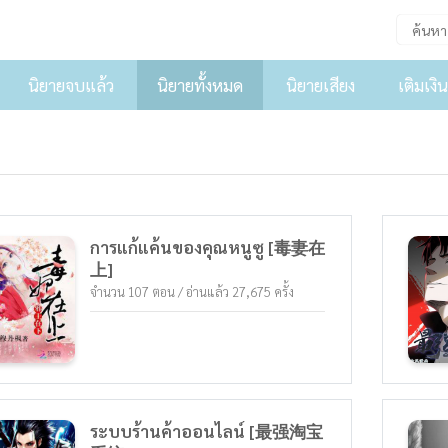
นิยายจบแล้ว
นิยายทั้งหมด
นิยายเสียง
เติมเงิน
การแก้แค้นของคุณหนูซู [毒妻在
上]
จำนวน 107 ตอน / อ่านแล้ว 27,675 ครั้ง
ระบบร้านค้าออนไลน์ [最强淘宝