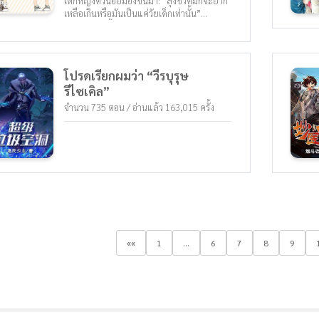
เด็กหญิงตัวน้อยมองขึ้นมา: “ลุงชีวิตมักจะยาก
เหลือเกินหรือมันเป็นแค่วัยเด็กเท่านั้น”
“เสมอ!” ลุงยิ้มบนใบหน้าของเขา: “แต่หนูไอ มี
ข้อยกเว้นอยู่เสมอคุณพบลุง ในอนาคตคุณจะ
ไม่ต้องทนทุกข์ทรมานอีกต่อไป! “ ลุงหยิบร่าง
ของหญิงสาวขึ้นมาและร่างสองร่างก็กลายเป็น
โปรดเรียกผมว่า “วีรบุรุษ
ร่างหนึ่งและทั้งสองก็เดินไปตามถนนหิมะและ
รีไซเคิล”
ดูเหมือนว่ามันจะเย็นน้อยลง -----
จำนวน 735 ตอน / อ่านแล้ว 163,015 ครั้ง
««
1
...
6
7
8
9