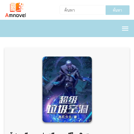
ค้นหา