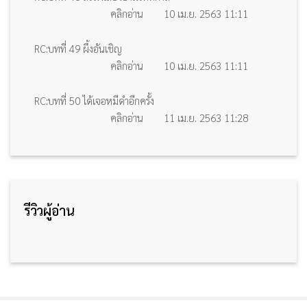
คลิกอ่าน
10 เม.ย. 2563 11:11
RC:บทที่ 49 ผึ้งอันเชิญ
คลิกอ่าน
10 เม.ย. 2563 11:11
RC:บทที่ 50 ได้เจอหมีดำอีกครั้ง
คลิกอ่าน
11 เม.ย. 2563 11:28
รีวิวผู้อ่าน