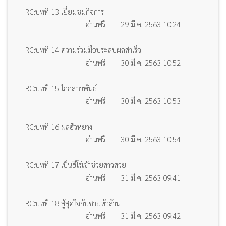
RC:บทที่ 13 เยี่ยมชมกิจการ
อ่านฟรี
29 มี.ค. 2563 10:24
RC:บทที่ 14 ความร่วมมือประสบผลสำเร็จ
อ่านฟรี
30 มี.ค. 2563 10:52
RC:บทที่ 15 ไก่กลายพันธ์
อ่านฟรี
30 มี.ค. 2563 10:53
RC:บทที่ 16 ผลฮั๋วหยาง
อ่านฟรี
30 มี.ค. 2563 10:54
RC:บทที่ 17 เป็นฮีโร่เข้าช่วยสาวสวย
อ่านฟรี
31 มี.ค. 2563 09:41
RC:บทที่ 18 สู้สุดใจกับชายหัวล้าน
อ่านฟรี
31 มี.ค. 2563 09:42