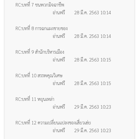
RC:บทที่ 7 ชนพวกมิจฉาชีพ
อ่านฟรี
28 มี.ค. 2563 10:14
RC:บทที่ 8 การฉกแผงขายของ
อ่านฟรี
28 มี.ค. 2563 10:14
RC:บทที่ 9 สำนักบริหารเมือง
อ่านฟรี
28 มี.ค. 2563 10:15
RC:บทที่ 10 สรรพคุณวิเศษ
อ่านฟรี
28 มี.ค. 2563 10:15
RC:บทที่ 11 หยุนเหล่า
อ่านฟรี
29 มี.ค. 2563 10:23
RC:บทที่ 12 ความเปลี่ยนแปลงของเสี่ยวเฮ่ย
อ่านฟรี
29 มี.ค. 2563 10:23