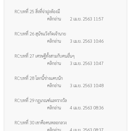
RC:บทที่ 25 สิ่งที่จ่าฝูงต้องมี
คลิกอ่าน
2 เม.ย. 2563 11:57
RC:บทที่ 26 สุนัขแว้งกัดเจ้านาย
คลิกอ่าน
3 เม.ย. 2563 10:46
RC:บทที่ 27 เศรษฐีทั้งสามกับคนอื่นๆ
คลิกอ่าน
3 เม.ย. 2563 10:47
RC:บทที่ 28 โลกนี้ช่างแคบนัก
คลิกอ่าน
3 เม.ย. 2563 10:48
RC:บทที่ 29 กฏเกณฑ์และรางวัล
คลิกอ่าน
4 เม.ย. 2563 08:36
RC:บทที่ 30 เขาคือคนหลอกลวง
คลิกอ่าน
4 เม.ย. 2563 08:37