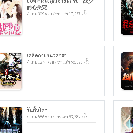
ยอดดวงใจคุณชายนักรบ - 战少
เปิดใช้ความสามารถมองทะลุ จางหยูก็สามารถ
的心尖宠
มองเห็นคุณสมบัติของคนอื่นได้ ไม่ว่าจะเป็น
เพศ อายุ พรสวรรค์ หรือแม้แต่การบ่มเพาะ
จำนวน 309 ตอน / อ่านแล้ว 17,937 ครั้ง
ด้วยความสามารถนี้ จางหยูจึงมองเห็นข้อผิด
พลาดในทักษะและเคล็ดวิชาต่างๆ ทำให้เขา
สามารถแก้ไขทักษะและเคล็ดวิชาเหล่านั้นให้
สมบูรณ์แบบได้ ด้วยความสามารถมองทะลุ
จางหยูจึงมองเห็นข้อบกพร่องของทักษะและ
เคล็ดวิชาที่ศัตรูฝึกฝน รวมไปถึงจุดอ่อนของ
ศัตรู ตั้งแต่นั้นเป็นต้นมา โชคชะตาของจางหยู
เคล็ดกายานวดารา
ก็มาถึงจุดเปลี่ยน...
จำนวน 1274 ตอน / อ่านแล้ว 98,623 ครั้ง
วันสิ้นโลก
จำนวน 586 ตอน / อ่านแล้ว 93,382 ครั้ง