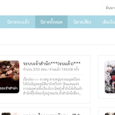
นิยายจบแล้ว
นิยายทั้งหมด
นิยายเสียง
เติมเงิน
ระบบเจ้าสำนัก***(จบแล้ว)***
จำนวน 2050 ตอน / อ่านแล้ว 744,068 ครั้ง
เรื่องย่อ>>> จางหยู ชายหนุ่มจากมนุษย์โลก
ได้บังเอิญทะลุมิติมายังทวีปป่า ดินแดนแห่ง
การบ่มเพาะที่เกรียงไกร มิหนำซ้ำยังได้เป็นเจ้า
สำนักที่ใกล้จะเจ๊งอยู่รอมร่อ ทั้งสำนักมีเพียง
สุนัขหนึ่งตัว ดังนั้นเขาต้องพึ่งวิธีหลอกลวงเพื่อ
รับสมัครลูกศิษย์ หลังจากลำบากลำบนกับการ
รับสมัครลูกศิษย์คนแรก จางหยูก็ได้รับความ
สามารถมองทะลุจาก “ระบบเจ้าสำนัก” เมื่อ