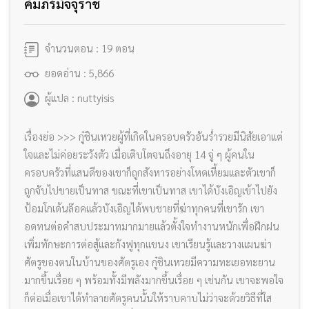
คัมภีร์มัจจุราช
จำนวนตอน : 19 ตอน
ยอดอ่าน : 5,866
ผู้แปล : nuttyisis
เรื่องย่อ >>> กู๋ชินเหวยผู้ที่เกิดในครอบครัวอันร่ำรวยมีนิสัยเอาแต่
ใจและไม่ค่อยระวังตัว เมื่อเติบโตจนถึงอายุ 14 จู่ ๆ ผู้คนใน
ครอบครัวที่แสนดีของเขาก็ถูกสังหารอย่างโหดเหี้ยมและตัวเขาก็
ถูกจับไปขายเป็นทาส ขณะที่เขาเป็นทาส เขาได้บังเอิญเข้าไปยัง
ป้อมโกเด้นล๊อคแล้วบังเอิญได้พบชายที่ฆ่าทุกคนที่เขารัก เขา
อดทนต่อคำสบประมาทมากมายแล้วตั้งใจทำงานหนักเพื่อฝึกฝน
เพิ่มทักษะการต่อสู้และกังฟูทุกแขนง เขาเรียนรู้และวางแผนฆ่า
ศัตรูของตนในบ้านของศัตรูเอง กู๋ชินเหวยมีความทะเยอทะยาน
มากขึ้นเรื่อย ๆ พร้อมทั้งมีพลังมากขึ้นเรื่อย ๆ เช่นกัน เขาจะพอใจ
ก็ต่อเมื่อเขาได้ทำลายศัตรูคนนั้นให้ราบคาบไม่ว่าจะด้วยวิธีที่ใส