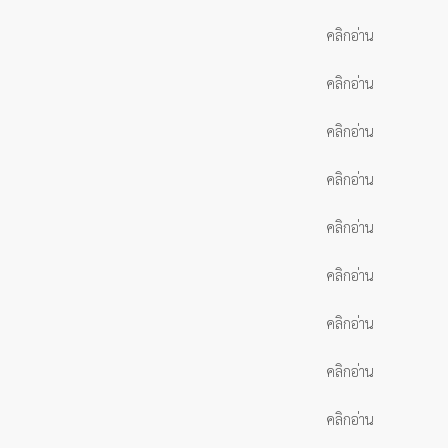
คลิกอ่าน
คลิกอ่าน
คลิกอ่าน
คลิกอ่าน
คลิกอ่าน
คลิกอ่าน
คลิกอ่าน
คลิกอ่าน
คลิกอ่าน