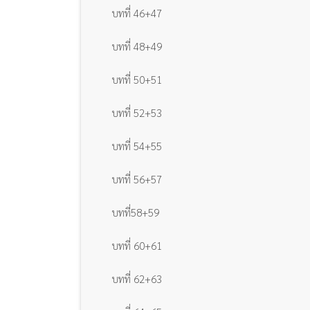
บทที่ 46+47
บทที่ 48+49
บทที่ 50+51
บทที่ 52+53
บทที่ 54+55
บทที่ 56+57
บทที่58+59
บทที่ 60+61
บทที่ 62+63