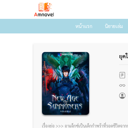
หน้าแรก
นิยายเล่ม
ยุค
จ
ย
ผ
เรื่องย่อ >>> อาแจ็กซ์เป็นเด็กกำพร้าที่รอดชีวิตจา