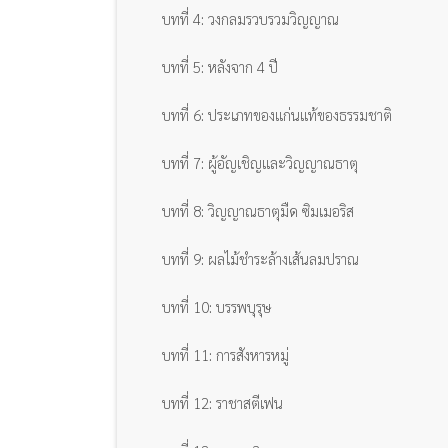
บทที่ 4: วงกลมรวบรวมวิญญาณ
บทที่ 5: หลังจาก 4 ปี
บทที่ 6: ประเภทของแก่นแท้ของธรรมชาติ
บทที่ 7: ผู้อัญเชิญและวิญญาณธาตุ
บทที่ 8: วิญญาณธาตุมืด ซิมเมอริส
บทที่ 9: ผลไม้ชำระล้างเส้นลมปราณ
บทที่ 10: บรรพบุรุษ
บทที่ 11: การสังหารหมู่
บทที่ 12: ราชาสตีเฟน