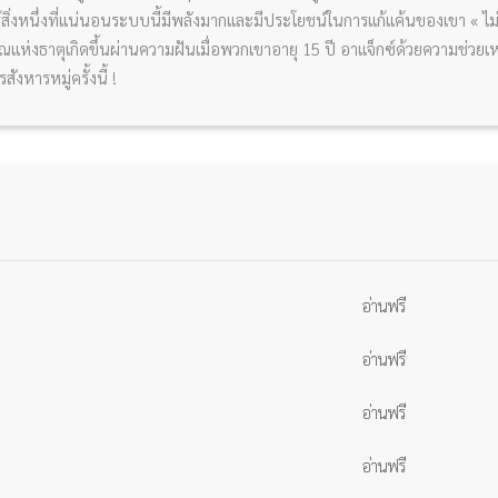
ขารู้สิ่งหนึ่งที่แน่นอนระบบนี้มีพลังมากและมีประโยชน์ในการแก้แค้นของเขา « ไม
าณแห่งธาตุเกิดขึ้นผ่านความฝันเมื่อพวกเขาอายุ 15 ปี อาแจ็กซ์ด้วยความช
ังหารหมู่ครั้งนี้ !
อ่านฟรี
อ่านฟรี
อ่านฟรี
อ่านฟรี