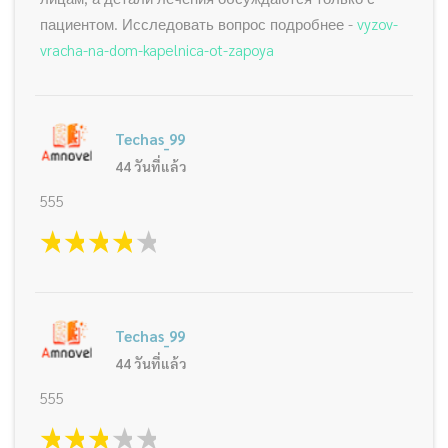
пациентом. Исследовать вопрос подробнее -
vyzov-
vracha-na-dom-kapelnica-ot-zapoya
Techas_99
44 วันที่แล้ว
555
1 star
2 stars
3 stars
4 stars
5 stars
Techas_99
44 วันที่แล้ว
555
1 star
2 stars
3 stars
4 stars
5 stars