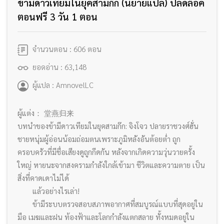
ข้ามีดาวเที่ยมในยุคสามก๊ก (นิยายแปล) ปลดล๊อค
ตอนฟรี 3 วัน 1 ตอน
จำนวนตอน : 606 ตอน
ยอดอ่าน : 63,148
ผู้แปล : AmnovelLC
ผู้แต่ง： 堂燕归来
บทนำของข้ามีดาวเทียมในยุคสามก๊ก: จิงโจว ปลายราชวงศ์ฮั่น
ชายหนุ่มผู้อ่อนน้อมถ่อมตนเพราะภูมิหลังอันต้อยต่ำ ถูก
ครอบครัวที่มีชื่อเสียงดูถูกกีดกัน หลังจากเกิดความวุ่นวายครั้ง
ใหญ่ หายนะจากสงครามกำลังใกล้เข้ามา ชีวิตและความตาย เป็น
สิ่งที่คาดเดาไม่ได้
แล้วอย่างไรเล่า!
ข้ามีระบบตรวจสอบสภาพอากาศที่สมบูรณ์แบบที่สุดอยู่ใน
มือ เมฆและฝน ท้องฟ้าและโลกกำลังแตกสลาย ทั้งหมดอยู่ใน