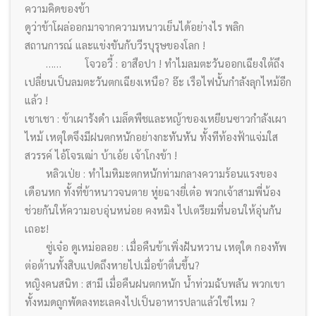
ความคิดของข้า
ดูว่าข้าโผล่ออกมาจากความหนาวเย็นได้อย่างไร พลิก
สถานการณ์ และแข่งขันกับวีรบุรุษของโลก !
…… โจวอวี้ : อาสือปา ! ทำไมลมตะวันออกเฉียงใต้ถึง
เปลี่ยนเป็นลมตะวันตกเฉียงเหนือ? อ๊ะ เรือไฟนั้นกำลังลุกไหม้อีก
แล้ว !
เชาเชา : ข้าเผารังดำ เมล็ดพืชและหญ้าของเหยียนซาวกำลังเผา
ไหม้ เหตุใดจึงมีฝนตกหนักอย่างกะทันหัน ทั้งทีท้องฟ้าแจ่มใส
สวรรค์ ไอ้โจรเฒ่า บ้าเอ้ย เจ้าโกงข้า !
หลิวเป่ย : ทำไมหิมะตกหนักท่ามกลางความร้อนแรงของ
เดือนหก ทั้งที่ข้าหนาวจนตาย หู่ยฉางยี่เต๋อ พวกเจ้าสามพี่น้อง
ช่วยกันให้ความอบอุ่นหน่อย คงหมิง ไปเตรียมที่นอนให้อุ่นกัน
เถอะ!
ซู่เจ๋อ ดูเหม่อลอย : เมื่อคืนข้าเพิ่งฝันหวาน เหตุใด กองทัพ
ต่อต้านทั้งสิบแปดถึงหายไปเมื่อข้าตื่นขึ้น?
หญิงคนสนิท : สามี เมื่อคืนฝนตกหนัก น้ำท่วมฉับพลัน พวกเขา
ทั้งหมดถูกพัดลงทะเลคงไปเป็นอาหารปลาแล้วใช่ไหม ?