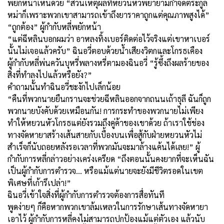
พยักหน้าเห็นด้วย “ส่วนเหตุผลที่หยวนหัวพยายามกำจัดตระกูล
หม่าก็เพราะพวกเขาสามารถเข้าถึงยาราคาถูกแต่คุณภาพสูงได้”
“ถูกต้อง” ผู้กำกับหลี่พยักหน้า
“แต่ฉีหลินบอกผมว่า อาหลงทิ้งเบอร์ติดต่อไว้จริงแต่เขาหาเบอร์
นั้นไม่เจอแล้วครับ” ฉินอวี่ตอบด้วยน้ำเสียงวิตกและโกรธเคือง
ผู้กำกับหลี่พ่นควันบุหรี่พลางหรี่ตามองฉินอวี่ “รู้ซึ้งถึงผลร้ายของ
สิ่งที่ทำลงไปแล้วหรือยัง?”
คำถามนั้นทำฉินอวี่ชะงักไปเล็กน้อย
“คืนที่พวกนายยืนกรานจะช่วยฉีหลินออกจากถนนเถ้าธุลี ฉันก็ถูก
พวกนายบังคับด้วยเหมือนกัน! การกระทำของพวกนายไม่เพียง
ทำให้หยวนหัวโกรธแต่ยังรวมถึงคู่ค้าของเขาด้วย ถ้าเราใช้ช่อง
ทางจัดหายาสร้างเส้นสายกับเบื้องบนเพื่อสู้กับฝ่ายหยวนหัวไม่
สำเร็จก็นับถอยหลังรอเวลาที่พวกมันจะมาล้างแค้นได้เลย!” ผู้
กำกับการหลี่กล่าวอย่างเคร่งเครียด “ถึงตอนนั้นคงยากที่จะเห็นฉัน
เป็นผู้กำกับการตำรวจ… หรือแม้แต่นายจะยังมีชีวิตรอดในเขต
พิเศษที่เก้ารึเปล่า!”
ฉินอวี่เข้าใจสิ่งที่ผู้กำกับการตำรวจต้องการสื่อทันที
พูดง่ายๆ ก็คือหากพวกเขาล้มเหลวในการรักษาเส้นทางจัดหายา
เอาไว้ ผู้กำกับการหลี่คงไม่สามารถปกป้องแม้แต่ตัวเอง แล้วนับ