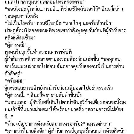
มันคงไม่กล้าบุ่มบ่ามเคลื่อนไหวหรอกครับ”
“ขอบใจนะ จู้เหว่ย... กวนฉี... ที่ช่วยชีวิตฉันเอาไว้” ฉินอวี่กล่าว
ขอบคุณจากใจจริง
“ไม่เป็นไรครับ” กวนฉีโบกมือ “หายไวๆ นะครับหัวหน้า”
ประตูห้องเปิดออกขณะที่พวกเขากำลังพูดคุยกันก่อนที่ผู้กำกับการ
หลี่จะเดินเข้ามา
“ผู้การหลี่!”
ทุกคนรีบลุกขึ้นทำความเคารพทันที
ผู้กำกับการหลี่กวาดสายตามองรอบห้องก่อนเอ่ยขึ้น “ขอทุกคน
ยกเว้นแมวเฒ่าออกไปก่อน ฉันอยากคุยกับสองคนนี้เป็นการส่วน
ตัวสักครู่”
“ครับผม!”
จู้เหว่ยและกวนฉีพยักหน้ารับก่อนเดินออกไปอย่างรวดเร็ว
“ผู้การหลี่…” ฉินอวี่พยายามดันตัวขึ้นนั่ง
“นอนเถอะ” ผู้กำกับหลี่เดินไปตบบ่าฉินอวี่ข้างเตียง ก่อนจะนั่งลง
บนเก้าอี้ที่แมวเฒ่ายกมาให้พร้อมขมวดคิ้ว “สถานการณ์ไม่ค่อย
ดี…”
“ที่กองบัญชาการตึงเครียดมากเหรอครับ?” แมวเฒ่าถาม
“มากกว่าที่นายคิดอีก” ผู้กำกับการหลี่จุดบุหรี่ก่อนกล่าวด้วยสีหน้า