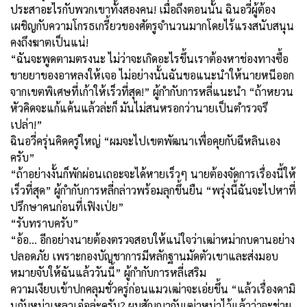
ประสาอะไรกับพวกเขาทั้งสองคน! เมื่อถึงตอนนั้น ฉินอวี่ผู้ต้อง
เผชิญกับความโกรธเกรี้ยวของศัตรูจำนวนมากโดยไร้แรงสนับสนุน
คงถึงฆาตเป็นแน่!
“ฉันจะพูดตามตรงนะ ไม่ว่าจะเกิดอะไรขึ้นเราต้องหาช่องทางซื้อ
ขายยาของอาหลงให้เจอ ไม่อย่างนั้นฉันขอแนะนำให้นายหนีออก
จากเขตพิเศษที่เก้าให้เร็วที่สุด!” ผู้กำกับการหลี่แนะนำ “ถ้าหยวน
หัวคิดจะแก้แค้นแล้วล่ะก็ มันไม่สนหรอกว่านายเป็นตำรวจรึ
เปล่า!”
ฉินอวี่ครุ่นคิดครู่ใหญ่ “ผมจะไปเขตพัฒนาเพื่อคุยกับฉีหลินเอง
ครับ”
“ถ้าอย่างงั้นก็พักผ่อนเถอะจะได้หายเร็วๆ นายต้องจัดการเรื่องนี้ให้
เร็วที่สุด” ผู้กำกับการหลี่กล่าวพร้อมลุกขึ้นยืน “พรุ่งนี้ฉันจะไปหาที่
ปรึกษาคนก่อนที่เฟิงเป่ย”
“รับทราบครับ”
“อ้อ… อีกอย่างนายต้องตรวจสอบให้แน่ใจว่าเฒ่าหม่ากบดานอย่าง
ปลอดภัย เพราะกองบัญชาการมีหลักฐานมัดตัวเขาและส่งมอบ
หมายจับให้ฉันแล้ววันนี้” ผู้กำกับการหลี่เสริม
ความเงียบเข้าปกคลุมชั่วครู่ก่อนแมวเฒ่าจะเอ่ยขึ้น “แล้วเรื่องดามิ
นกับหม่าเหลาเอ๋อล่ะครับ? ผมสัญญากับเฒ่าหม่าไว้แล้วว่าจะช่วย