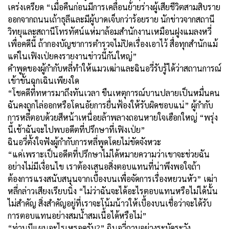
เคร่งเครียด “เมื่อคืนก่อนมีการเคลื่อนย้ายร่างผู้เสียชีวิตสามสิบราย
ออกจากถนนเถ้าธุลีและมีผู้บาดเจ็บกว่าร้อยราย นักข่าวจากสถานี
วิทยุและสถานีโทรทัศน์แห่มาล้อมสำนักงานเหมือนฝูงแมลงหวี่
เพื่อคดีนี้ ถ้ากองบัญชาการตำรวจไม่ปิดเรื่องเอาไว้ สื่อทุกสำนักแม้
แต่ในเฟิงเป่ยคงรายงานข่าวนี้กันใหญ่”
คำพูดของผู้กำกับหลี่ทำให้แมวเฒ่าและฉินอวี่รับรู้ได้ว่าสถานการณ์
เข้าขั้นฉุกเฉินเพียงใด
“โชคดีที่ทหารมาถึงทันเวลา ขืนเหตุการณ์บานปลายเป็นหมื่นคน
ฉันคงถูกไล่ออกหรือโดนอัยการยื่นฟ้องให้รับผิดชอบแน่” ผู้กำกับ
การหลี่ตอบด้วยสีหน้าเหนื่อยล้าพลางถอนหายใจเฮือกใหญ่ “พรุ่ง
นี้เช้าฉันจะไปพบอดีตที่ปรึกษาที่เฟิงเป่ย”
ฉินอวี่ตั้งใจฟังผู้กำกับการหลี่พูดโดยไม่ขัดจังหวะ
“แค่เพราะเป็นอดีตที่ปรึกษาไม่ได้หมายความว่าเขาจะช่วยฉัน
อย่างไม่มีเงื่อนไข เราต้องเสนอสิ่งตอบแทนที่น่าพึงพอใจถ้า
ต้องการแรงสนับสนุนจากเบื้องบนเพื่อจัดการเรื่องหยวนหัว” เฒ่า
หลี่กล่าวเสียงเรียบนิ่ง “ไม่ว่าฉันจะได้อะไรตอบแทนหรือไม่ได้นั้น
ไม่สำคัญ สิ่งสำคัญอยู่ที่เราจะโน้มน้าวให้เบื้องบนเชื่อว่าจะได้รับ
การตอบแทนอย่างสมน้ำสมเนื้อได้หรือไม่”
“ท่านมีแผนอะไรเหรอครับ?” ฉินอวี่ถามอย่างระมัดระวัง