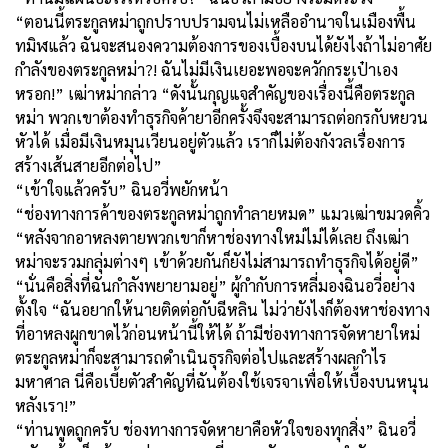
“ตอนนี้ตระกูลหม่าถูกปราบปรามจนไม่เหลืออำนาจในเมืองพื้น
ทมิฬแล้ว ฉันจะสนองความต้องการของเบื้องบนได้ยังไงถ้าไม่อาศัย
กำลังของตระกูลหม่า?! ฉันไม่มีเงินเยอะพอจะควักกระเป๋าเอง
หรอก!” เฒ่าหม่ากล่าว “ดังนั้นกุญแจสำคัญของเรื่องนี้คือตระกูล
หม่า พวกเขาต้องทำธุรกิจค้ายาอีกครั้งจึงจะสามารถต่อกรกับหยวน
หัวได้ เมื่อมีเงินหมุนเวียนอยู่ตัวแล้ว เราก็ไม่ต้องกังวลเรื่องการ
สร้างเส้นสายอีกต่อไป”
“เข้าใจแล้วครับ” ฉินอวี่พยักหน้า
“ช่องทางการค้าของตระกูลหม่าถูกทำลายหมด” แมวเฒ่าขมวดคิ้ว
“หลังจากอาหลงตายพวกเขาก็หาช่องทางใหม่ไม่ได้เลย ถึงเฒ่า
หม่าจะรวมกลุ่มต่างๆ เข้าด้วยกันก็ยังไม่สามารถทำธุรกิจได้อยู่ดี”
“นั่นคือสิ่งที่ฉันกำลังพยายามอยู่” ผู้กำกับการหลี่มองฉินอวี่อย่าง
ตั้งใจ “ฉันอยากให้นายติดต่อกับฉีหลิน ไม่ว่ายังไงก็ต้องหาช่องทาง
ที่อาหลงผูกขาดไว้ก่อนหน้านี้ให้ได้ ถ้ามีช่องทางการจัดหายาใหม่
ตระกูลหม่าก็จะสามารถดำเนินธุรกิจต่อไปและสร้างผลกำไร
มหาศาล นี่คือเบี้ยตัวสำคัญที่ฉันต้องใช้เจรจาเพื่อให้เบื้องบนหนุน
หลังเรา!”
“ท่านพูดถูกครับ ช่องทางการจัดหายาคือหัวใจของทุกสิ่ง” ฉินอวี่