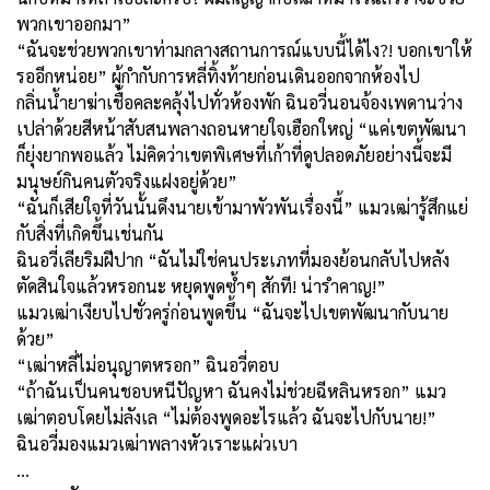
พวกเขาออกมา”
“ฉันจะช่วยพวกเขาท่ามกลางสถานการณ์แบบนี้ได้ไง?! บอกเขาให้
รออีกหน่อย” ผู้กำกับการหลี่ทิ้งท้ายก่อนเดินออกจากห้องไป
กลิ่นน้ำยาฆ่าเชื้อคละคลุ้งไปทั่วห้องพัก ฉินอวี่นอนจ้องเพดานว่าง
เปล่าด้วยสีหน้าสับสนพลางถอนหายใจเฮือกใหญ่ “แค่เขตพัฒนา
ก็ยุ่งยากพอแล้ว ไม่คิดว่าเขตพิเศษที่เก้าที่ดูปลอดภัยอย่างนี้จะมี
มนุษย์กินคนตัวจริงแฝงอยู่ด้วย”
“ฉันก็เสียใจที่วันนั้นดึงนายเข้ามาพัวพันเรื่องนี้” แมวเฒ่ารู้สึกแย่
กับสิ่งที่เกิดขึ้นเช่นกัน
ฉินอวี่เลียริมฝีปาก “ฉันไม่ใช่คนประเภทที่มองย้อนกลับไปหลัง
ตัดสินใจแล้วหรอกนะ หยุดพูดซ้ำๆ สักที! น่ารำคาญ!”
แมวเฒ่าเงียบไปชั่วครู่ก่อนพูดขึ้น “ฉันจะไปเขตพัฒนากับนาย
ด้วย”
“เฒ่าหลี่ไม่อนุญาตหรอก” ฉินอวี่ตอบ
“ถ้าฉันเป็นคนชอบหนีปัญหา ฉันคงไม่ช่วยฉีหลินหรอก” แมว
เฒ่าตอบโดยไม่ลังเล “ไม่ต้องพูดอะไรแล้ว ฉันจะไปกับนาย!”
ฉินอวี่มองแมวเฒ่าพลางหัวเราะแผ่วเบา
…