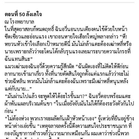
ตอนที่ 50 ลังเลใจ
ณ โรงพยาบาล
ในที่สุดยาสลบก็หมดฤทธิ์ ฉินอวี่นอนบนเตียงคนไข้ด้วยใบหน้า
ซีดเซียวและอ่อนแรง เขาถอนหายใจเฮือกใหญ่พลางกล่าว “หึ!
หยวนหัวเข้าใจเลือกเป้าหมายดีนี่ มันไม่กล้าแตะต้องเฒ่าหลี่หรือ
นายเพราะกลัวว่าจะโดนโต้กลับรุนแรงเลยมาระบายความโกรธที่
ฉันแทนสินะ”
แมวเฒ่ามองฉินอวี่ด้วยความรู้สึกผิด “ฉันผิดเองที่ไม่คิดให้ดีก่อน
ลากนายเข้ามาเกี่ยว ทั้งที่นายตัดสินใจถูกตั้งแต่แรกแล้วว่าจะไม่
ช่วยฉีหลิน พวกมันไม่กล้าแตะต้องฉันเพราะมีเฒ่าหลี่หนุนหลัง
แต่กับนาย…”
“มันผ่านไปแล้ว จะพูดให้ได้อะไรขึ้นมา?” ฉินอวี่ตอบพร้อมแตะ
ผ้าพันแผลบริเวณต้นขา “ในเมื่อยังจับมันไม่ได้ก็ต้องระวังตัวกันไป
ก่อน ”
“ไม่ต้องห่วง พวกเราจะผลัดกันเฝ้าหัวหน้าเอง” จู้เหว่ยที่ยืนอยู่ข้าง
หน้าต่างเอ่ยขึ้น “เหตุจลาจลครั้งนี้ดึงความสนใจประชาชนมาก ที่
กองบัญชาการตำรวจก็วุ่นวายมากเหมือนกัน ผมเดาว่าช่วงนี้พวก