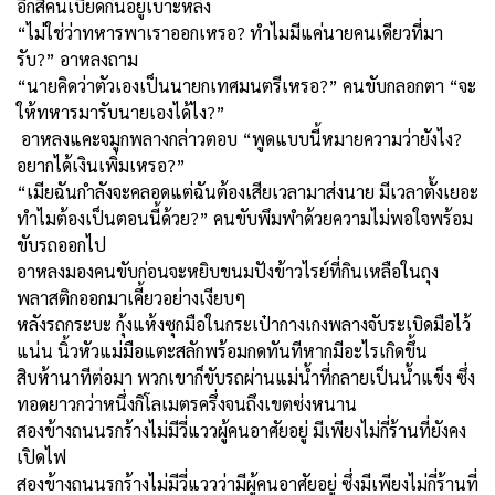
อีกสี่คนเบียดกันอยู่เบาะหลัง
“ไม่ใช่ว่าทหารพาเราออกเหรอ? ทำไมมีแค่นายคนเดียวที่มา
รับ?” อาหลงถาม
“นายคิดว่าตัวเองเป็นนายกเทศมนตรีเหรอ?” คนขับกลอกตา “จะ
ให้ทหารมารับนายเองได้ไง?”
อาหลงแคะจมูกพลางกล่าวตอบ “พูดแบบนี้หมายความว่ายังไง?
อยากได้เงินเพิ่มเหรอ?”
“เมียฉันกำลังจะคลอดแต่ฉันต้องเสียเวลามาส่งนาย มีเวลาตั้งเยอะ
ทำไมต้องเป็นตอนนี้ด้วย?” คนขับพึมพำด้วยความไม่พอใจพร้อม
ขับรถออกไป
อาหลงมองคนขับก่อนจะหยิบขนมปังข้าวไรย์ที่กินเหลือในถุง
พลาสติกออกมาเคี้ยวอย่างเงียบๆ
หลังรถกระบะ กุ้งแห้งซุกมือในกระเป๋ากางเกงพลางจับระเบิดมือไว้
แน่น นิ้วหัวแม่มือแตะสลักพร้อมกดทันทีหากมีอะไรเกิดขึ้น
สิบห้านาทีต่อมา พวกเขาก็ขับรถผ่านแม่น้ำที่กลายเป็นน้ำแข็ง ซึ่ง
ทอดยาวกว่าหนึ่งกิโลเมตรครึ่งจนถึงเขตซ่งหนาน
สองข้างถนนรกร้างไม่มีวี่แววผู้คนอาศัยอยู่ มีเพียงไม่กี่ร้านที่ยังคง
เปิดไฟ
สองข้างถนนรกร้างไม่มีวี่แววว่ามีผู้คนอาศัยอยู่ ซึ่งมีเพียงไม่กี่ร้านที่