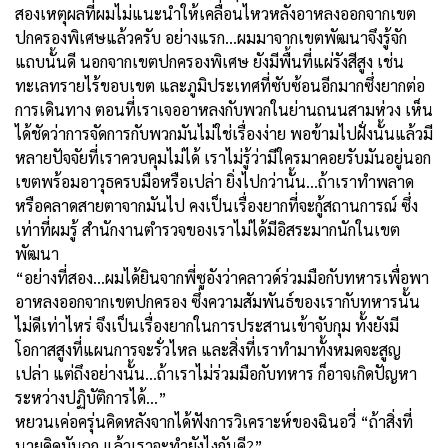
สองเหตุผลที่ผมไม่แนะนำให้เคลื่อนไหวหลังอาหลงออกจากเขต
ปกครองพิเศษแล้วครับ อย่างแรก...ผมมาจากเขตพัฒนาจึงรู้จัก
แถบนั้นดี นอกจากเขตปกครองพิเศษ ยังมีพื้นที่แผ่รังสีสูง เช่น
ทะเลทรายไร้ขอบเขต และภูมิประเทศที่ซับซ้อนอีกมากซึ่งยากต่อ
การเดินทาง ตอนที่เราเจออาหลงกับพวกในย่านถนนสามห่วง เห็น
ได้ชัดว่าการจัดการกับพวกมันไม่ใช่เรื่องง่าย พอข้ามไปฝั่งนั้นแล้วมี
หลายปัจจัยที่เราควบคุมไม่ได้ เราไม่รู้ว่ามีใครมาคอยรับมันอยู่นอก
เขตพร้อมอาวุธครบมือหรือเปล่า ยิ่งไปกว่านั้น...ถ้าเราทำพลาด
หรือคลาดสายตาจากมันไป คงเป็นเรื่องยากที่จะกู้สถานการณ์ ซึ่ง
เท่าที่ผมรู้ สำนักงานตำรวจของเราไม่ได้มีอิสระมากนักในเขต
พัฒนา
“อย่างที่สอง...ผมได้ยินจากพี่ซูอังว่าคลาวด์ร่วมมือกับทหารเพื่อพา
อาหลงออกจากเขตปกครอง ซึ่งความสัมพันธ์ของเรากับทหารนั้น
ไม่ดีเท่าไหร่ จึงเป็นเรื่องยากในการประสานเข้าจับกุม ทั้งยังมี
โอกาสสูงที่แผนการจะรั่วไหล และสิ่งที่เราทำมาทั้งหมดจะสูญ
เปล่า แต่ถึงอย่างนั้น...ถ้าเราไม่ร่วมมือกับทหาร ก็อาจเกิดปัญหา
ระหว่างปฏิบัติการได้...”
หยวนเค่อครุ่นคิดหลังจากได้ฟังการวิเคราะห์ของฉินอวี่ “ถ้าสิ่งที่
นายคิดมันถูก แล้วเราจะทำยังไงกันดี?”