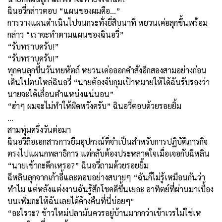
ฉินอวี่กล่าวตอบ “แผนของผมคือ...”
การวางแผนดำเนินไปจนกระทั่งยี่สิบนาที หยวนเค่อลุกขึ้นพร้อม
กล่าว “เราจะทำตามแผนของฉินอวี่”
“รับทราบครับ!”
“รับทราบครับ!”
ทุกคนลุกขึ้นวันทยหัตถ์ หยวนเค่อออกคำสั่งอีกสองสามอย่างก่อน
เดินไปตบไหล่ฉินอวี่ “นายต้องจับกุมเป้าหมายให้ได้ฉันรับรองว่า
นายจะได้เลื่อนตำแหน่งแน่นอน”
“ฮ่าๆ ผมจะไม่ทำให้ผิดหวังครับ” ฉินอวี่ตอบด้วยรอยยิ้ม
…
สามทุ่มครึ่งวันต่อมา
ฉินอวี่ถือเอกสารการยืมอุปกรณ์ที่จำเป็นสำหรับการปฏิบัติภารกิจ
ตรงไปแผนกพลาธิการ แต่กลับต้องประหลาดใจเมื่อเจอกับฉีหลิน
“นายเข้ากะดึกเหรอ?” ฉินอวี่ถามด้วยรอยยิ้ม
ฉีหลินลุกจากเก้าอี้และตอบอย่างสบายๆ “ฉันก็ไม่รู้เหมือนกันว่า
ทำไม แต่หลังแต่งงานฉันรู้สึกโชคดีขึ้นเยอะ อาทิตย์ที่ผ่านมาเบื้อง
บนเพิ่มกะให้ฉันเลยได้ค้างคืนที่นี่บ่อยๆ"
“อะไรวะ? ข้าวใหม่ปลามันควรอยู่บ้านมากกว่าเข้าเวรไม่ใช่เห