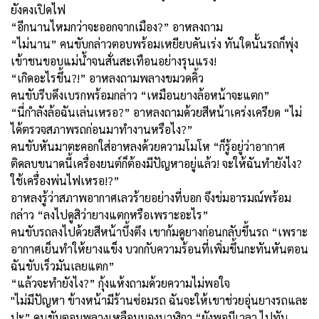
ยังคงเปิดไฟ
“อีกนานไหมกว่าจะออกจากเมือง?” อาหลงถาม
“ไม่นาน” คนขับกล่าวตอบพร้อมเหยียบคันเร่ง ทันใดนั้นรถก็พุ่ง
เข้าชนขอบแม่น้ำจนสั่นสะเทือนอย่างรุนแรง!
“เกิดอะไรขึ้น?!” อาหลงถามพลางขมวดคิ้ว
คนขับรีบดึงเบรกพร้อมกล่าว “เหมือนยางล้อหน้าจะแตก”
“นี่กำลังล้อฉันเล่นเหรอ?” อาหลงถามด้วยสีหน้าเคร่งเครียด “ไม่
ได้ตรวจสภาพรถก่อนมาทำงานหรือไง?”
คนขับหันมาตะคอกใส่อาหลงด้วยความโมโห “ก็รู้อยู่ว่าอากาศ
ติดลบขนาดนี้เครื่องยนต์ก็ต้องมีปัญหาอยู่แล้ว! จะให้ฉันทำยังไง?
ใช้เครื่องพ่นไฟเหรอ!?”
อาหลงรู้ว่าสภาพอากาศเลวร้ายอย่างที่บอก จึงข่มอารมณ์พร้อม
กล่าว “ลงไปดูสิว่ายางแตกหรือเพราะอะไร”
คนขับรถลงไปด้วยสีหน้าบึ้งตึง เขาก้มดูยางก่อนกลับขึ้นรถ “เพราะ
อากาศเย็นทำให้ยางแข็ง บวกกับความร้อนที่เพิ่มขึ้นกะทันหันตอน
ฉันขับเร็วมันเลยแตก”
“แล้วจะทำยังไง?” กุ้งแห้งถามด้วยความไม่พอใจ
"ไม่มีปัญหา ข้างหน้ามีร้านซ่อมรถ ฉันจะให้เขาช่วยอุ่นยางรถและ
ปะ” คนขับตอบพลางเหลือบมองนาฬิกา “ยังพอมีเวลา ไปทัน