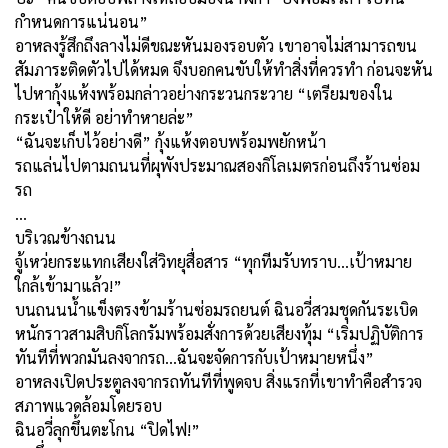
กำหนดการแน่นอน”
อาหลงรู้สึกถึงลางไม่ดีขณะหันมองรอบตัว เขาอาจไม่สามารถขน
สัมภาระติดตัวไปได้หมด จึงบอกคนขับให้ทำสิ่งที่ควรทำ ก่อนจะหัน
ไปหากุ้งแห้งพร้อมกล่าวอย่างกระวนกระวาย “เตรียมของใน
กระเป๋าให้ดี อย่าทำหายล่ะ”
“ฉันจะเก็บไว้อย่างดี” กุ้งแห้งตอบพร้อมพยักหน้า
รถแล่นไปตามถนนที่ผุพังประมาณสองกิโลเมตรก่อนถึงร้านซ่อม
รถ
…
บริเวณข้างถนน
จู้เหว่ยกระแทกเสียงใส่วิทยุสื่อสาร “ทุกทีมรับทราบ...เป้าหมาย
ใกล้เข้ามาแล้ว!”
บนถนนน้ำแข็งตรงข้ามร้านซ่อมรถยนต์ ฉินอวี่สวมชุดกันระเบิด
หนักราวสามสิบกิโลกรัมพร้อมสั่งการด้วยเสียงทุ้ม “เริ่มปฏิบัติการ
ทันทีที่พวกมันลงจากรถ...ฉันจะจัดการกับเป้าหมายหนึ่ง”
อาหลงเปิดประตูลงจากรถทันทีที่พูดจบ สิ่งแรกที่เขาทำคือสำรวจ
สภาพแวดล้อมโดยรอบ
ฉินอวี่ลุกขึ้นตะโกน “ปิดไฟ!”