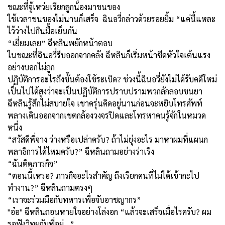
ขณะที่จู้เหว่ยเรียกลูกน้องมาขนของ
ใช้เวลาขนของไม่นานก็เสร็จ ฉินอวี่กล่าวด้วยรอยยิ้ม “แค่นี้แหละ
ไว้ว่างไปกินมื้อเย็นกัน
“เยี่ยมเลย” ฉีหลินพยักหน้าตอบ
ในขณะที่ฉินอวี่รีบออกจากคลัง ฉีหลินก็เริ่มหน้าซีดหัวใจเต้นแรง
อย่างบอกไม่ถูก
ปฏิบัติการอะไรถึงขั้นต้องใช้ระเบิด? ช่วงนี้ฉินอวี่ยังไม่ได้รับคดีใหม่
เป็นไปได้สูงว่าจะเป็นปฏิบัติการปราบปรามพวกลักลอบขนยา
ฉีหลินรู้สึกไม่สบายใจ เขาครุ่นคิดอยู่นานก่อนจะหยิบโทรศัพท์
พลางเดินออกจากเขตกล้องวงจรปิดและโทรหาคนรู้จักในหมวด
หนึ่ง
“สวัสดีพี่จาง ว่างหรือเปล่าครับ? ถ้าไม่ยุ่งอะไร มาหาผมที่แผนก
พลาธิการได้ไหมครับ?” ฉีหลินถามอย่างร่าเริง
“ฉันติดภารกิจ”
“ตอนนี้เหรอ? ภารกิจอะไรสำคัญ ถึงเรียกคนที่ไม่ได้เข้ากะไป
ทำงาน?” ฉีหลินถามตรงๆ
“เราจะร่วมมือกับทหารเพื่อจับอาชญากร”
"อ๋อ" ฉีหลินถอนหายใจอย่างโล่งอก “แล้วจะเสร็จเมื่อไรครับ? ผม
รอฟังวิทยุกับพี่อยู่…”