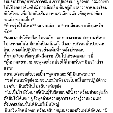
ไม่ยอมปรากฏตัวจนกว่าจะมั่นใจว่าปลอดภัย” ซูอังตอบ “ผมว่าเขา
ไม่ไว้ใจคลาวด์แต่ไม่มีทางเลือกอื่น ขึ้นอยู่กับเวลาว่าอาหลงจะโดน
จับได้ไหม เพื่อป้องกันเส้นทางขนส่ง มีทางเดียวคือลุงหม่าต้อง
ยอมรับความเสี่ยง”
“คืนพรุ่งนี้ใช่ไหม?” หยวนเค่อถาม “นายมีแผนการจับกุมหรือ
ยัง?”
“ผมแนะนำให้เคลื่อนไหวหลังอาหลงออกจากเขตปกครองพิเศษ
ไป เพราะมันไม่มีคนคุ้มป้องกันแล้ว อีกอย่างบริเวณนั้นปลอดคน
ด้วย เราจะได้ปฏิบัติการอย่างเต็มที่” ซูอังกล่าวตอบ
ทั้งกลุ่มเงียบเพื่อครุ่นคิดถึงความเป็นไปได้ของแผนการนี้
“ผู้หมวดหยวน ผมขอพูดอะไรหน่อยได้ไหมครับ?” ฉินอวี่กล่าว
แทรก
หยวนเค่อตอบด้วยรอยยิ้ม “พูดมาเถอะ ที่นี่มีแค่พวกเรา”
“ขอโทษนะพี่ซูอัง ผมขอแนะนำเพื่อประโยชน์ในการปฏิบัติการ
นะครับ” ฉินอวี่หันไปอธิบายกับซูอัง
“ไม่เป็นไร ยังไงนายก็เป็นผู้รับผิดชอบคดีนี้ เราพร้อมช่วยอยู่แล้ว
ตัดสินใจได้เลย” ซูอังพูดด้วยความสุภาพ เพราะรู้ว่าหยวนเค่อ
ตั้งใจจะเลื่อนขั้นให้ฉินอวี่เป็นใหญ่
ฉินอวี่พยักหน้าตอบพร้อมอธิบายมุมมองของตัวเองให้ชัดเจน “มี