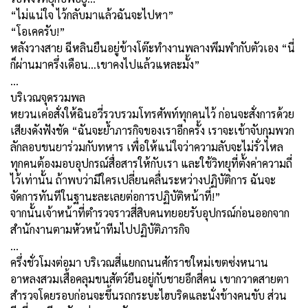
“ไม่แน่ใจ ไว้กลับมาแล้วฉันจะไปหา”
“โอเคครับ!”
หลังวางสาย ฉีหลินยืนอยู่ข้างโต๊ะทำงานพลางพึมพำกับตัวเอง “นี่
ก็ผ่านมาครึ่งเดือน...เขาคงไปแล้วแหละมั้ง”
…
บริเวณจุดรวมพล
หยวนเค่อสั่งให้ฉินอวี่รวบรวมโทรศัพท์ทุกคนไว้ ก่อนจะสั่งการด้วย
เสียงดังฟังชัด “ฉันจะย้ำภารกิจของเราอีกครั้ง เราจะเข้าจับกุมพวก
ลักลอบขนยาร่วมกับทหาร เพื่อให้แน่ใจว่าความลับจะไม่รั่วไหล
ทุกคนต้องมอบอุปกรณ์สื่อสารให้กับเรา และใช้วิทยุที่ตั้งค่าความถี่
ไว้เท่านั้น ถ้าพบว่ามีใครเปลี่ยนคลื่นระหว่างปฏิบัติการ ฉันจะ
จัดการทันทีในฐานะละเลยต่อการปฏิบัติหน้าที่!”
จากนั้นเจ้าหน้าที่ตำรวจราวสี่สิบคนทยอยรับอุปกรณ์ก่อนออกจาก
สำนักงานตามหัวหน้าทีมไปปฏิบัติภารกิจ
…
ครึ่งชั่วโมงต่อมา บริเวณสี่แยกถนนศักราชใหม่เขตซ่งหนาน
อาหลงสวมเสื้อคลุมขนสัตว์ยืนอยู่กับชายอีกสี่คน เขากวาดสายตา
สำรวจโดยรอบก่อนจะขึ้นรถกระบะไฮบริดและนั่งข้างคนขับ ส่วน