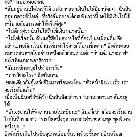
รอ?” ฉินอวี่หยอกล้อ
“ฉันอยู่บ้านเมื่อไหร่ก็ได้ แต่โอกาสหาเงินไม่ได้มีมาบ่อยๆ” ฉีหลิน
ตอบพลางยักไหล่ “ที่จริงฉันอยากได้กะเพิ่มกว่านี้ จะได้มีเงินไปใช้
หนี้นายกับแมวเฒ่าให้เร็วที่สุด”
“ไม่ต้องห่วง ฉันไม่ได้รีบใช้เงินขนาดนั้น”
“ไม่ใช่เรื่องนั้น ฉันแค่รู้สึกไม่สบายใจที่ต้องเป็นหนี้คนอื่น อีก
อย่าง...พอมีคนในบ้านเพิ่ม ค่าใช้จ่ายก็ต้องเพิ่มตาม” ฉีหลินตอบ
พลางถอนหายใจอย่างเหนื่อยล้าก่อนถามต่อ “ว่าแต่...นายมาทำ
อะไรที่แผนกพลาธิการ?”
“ฉันมายืมอาวุธไปทำภารกิจ”
“ภารกิจอะไร?” ฉีหลินถาม
ขณะเดียวกันจู้เหว่ยก็วิ่งมาพร้อมตะโกน “หัวหน้าฉินไปเร็ว! เรา
จะเริ่มกันแล้ว!”
เมื่อเห็นฉินอวี่กำลังรีบ ฉีหลินจึงกล่าวว่า “เอาเอกสารมา ฉันจะดู
ให้”
“ฉันจะอ่านให้ฟังส่วนนายไปหยิบนะ” ฉินอวี่กล่าวก่อนจะเริ่มอ่าน
ใบบันทึกรายการ “ระเบิดหนึ่งชุด กระบองตำรวจสามชุด ชุดพิเศษ
หนึ่งชุด...”
ฉีหลินรีบเดินไปหยิบอุปกรณ์บนชั้นวางทีละชิ้นตามฉินอวี่บอก