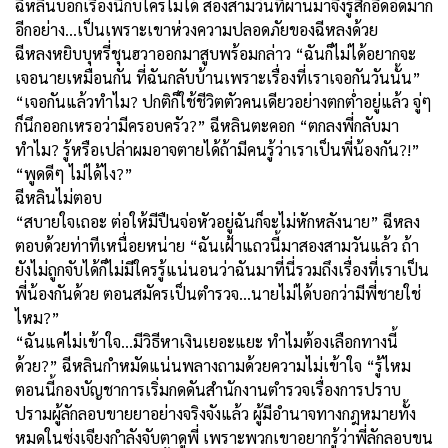
ฉีหลินบอกเรื่องนี้กับใครไม่ได้ สองสามวันที่ผ่านมาจึงรู้สึกอึดอัดมาก
อีกอย่าง...เป็นเพราะเขาห่วงความปลอดภัยของฉีหลงด้วย
ฉีหลงหยิบบุหรี่ชุนฮวาออกมาสูบพร้อมกล่าว “ฉันก็ไม่ได้อยากจะ
เจอนายเหมือนกัน ที่ฉันกลับบ้านเพราะเรื่องที่เราเจอกันวันนั้น”
“เจอกันแล้วทำไม? ปกติก็ใช้ชีวิตตัวคนเดียวอย่างตกต่ำอยู่แล้ว จู่ๆ
ก็นึกออกเหรอว่ามีครอบครัว?” ฉีหลินตะคอก “ตกลงพี่กลับมา
ทำไม? รู้หรือเปล่าผมอาจตายได้ถ้ามีคนรู้ว่าเราเป็นพี่น้องกัน?!”
“พูดดีๆ ไม่ได้ไง?”
ฉีหลินไม่ตอบ
“สบายใจเถอะ ต่อให้มีปืนจ่อหัวอยู่ฉันก็จะไม่หักหลังนาย” ฉีหลง
ตอบด้วยท่าทีเหนื่อยหน่าย “ฉันเฝ้าแถวนี้มาสองสามวันแล้ว ถ้า
ยังไม่ถูกจับได้ก็ไม่มีใครรู้แน่นอนว่าฉันมาที่นี่รวมถึงเรื่องที่เราเป็น
พี่น้องกันด้วย ตอนสมัครเป็นตำรวจ...นายไม่ได้บอกว่ามีพี่ชายใช่
ไหม?”
“ฉันแค่ไม่เข้าใจ...มีวิธีหาเงินเยอะแยะ ทำไมต้องเลือกทางนี้
ด้วย?” ฉีหลินกำหมัดแน่นพลางถามด้วยความไม่เข้าใจ “รู้ไหม
ตอนนี้กองบัญชาการเริ่มกดดันสำนักงานตำรวจเรื่องการปราบ
ปรามผู้ลักลอบขายยาอย่างจริงจังแล้ว ผู้มีอำนาจทางกฎหมายทั้ง
หมดในซ่งเจียงกำลังจับตาดูพี่ เพราะพวกเขาอยากรู้ว่าพี่ลักลอบขน