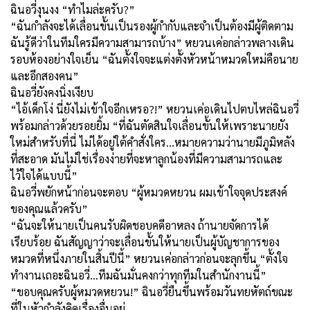
ฉินอวี่งุนงง “ทำไมล่ะครับ?”
“ฉันกำลังจะได้เลื่อนขั้นเป็นรองผู้กำกับและจำเป็นต้องมีผู้ติดตาม
ฉันรู้ดีว่าในทีมใครมีความสามารถบ้าง” หยวนเค่อกล่าวพลางเดิน
รอบห้องอย่างใจเย็น “ฉันตั้งใจจะแต่งตั้งหัวหน้าหมวดใหม่คือนาย
และอีกสองคน”
ฉินอวี่ยังคงนิ่งเงียบ
“ไอ้เด็กโง่ นี่ยังไม่เข้าใจอีกเหรอ?!” หยวนเค่อเดินไปตบไหล่ฉินอวี่
พร้อมกล่าวด้วยรอยยิ้ม “ที่ฉันตัดสินใจเลื่อนขั้นให้เพราะนายยัง
ใหม่สำหรับที่นี่ ไม่ได้อยู่ใต้คำสั่งใคร...หมายความว่านายมีภูมิหลัง
ที่สะอาด มันไม่ใช่เรื่องง่ายที่จะหาลูกน้องที่มีความสามารถและ
ไว้ใจได้แบบนี้”
ฉินอวี่พยักหน้าก่อนจะตอบ “ผู้หมวดหยวน ผมเข้าใจจุดประสงค์
ของคุณแล้วครับ”
“ฉันจะให้นายเป็นคนรับผิดชอบคดีอาหลง ถ้านายจัดการได้
เรียบร้อย ฉันสัญญาว่าจะเลื่อนขั้นให้นายเป็นผู้บัญชาการของ
หมวดที่หนึ่งภายในสิ้นปีนี้” หยวนเค่อกล่าวก่อนจะลุกขึ้น “ตั้งใจ
ทำงานเถอะฉินอวี่...ทีมฉันมั่นคงกว่าทุกทีมในสำนักงานนี้”
“ขอบคุณครับผู้หมวดหยวน!” ฉินอวี่ยืนขึ้นพร้อมวันทยหัตถ์ขณะ
ที่ในหัวกำลังคิดเรื่องอื่นอยู่