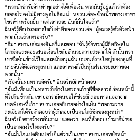
“พวกนักฆ่ารับจ้างทำทุกอย่างได้เพื่อเงิน พวกมันรู้อยู่แล้วว่าต้อง
เจออะไร คงไม่มีทางพูดไม่คิดแน่” หยวนเค่อพยักหน้าพลางเอาขา
ไขว่ห้างพร้อมยิ้ม “แต่เอาเถอะ ฉันก็มั่นใจแล้ว”
ฉินอวี่รู้สึกประหลาดใจกับท่าทีของหยวนเค่อ “ผู้หมวดรู้ตัวหัวหน้า
พวกมันแล้วเหรอครับ?”
“อืม” หยวนเค่อมองฉินอวี่และตอบ “ฉันรู้จักพวกผู้มีอิทธิพลใน
โลกมืดและคอยเสนอเงื่อนไขกับอำนวยความสะดวกให้ ดังนั้นพวก
เขาจึงค่อนข้างไว้ใจและสนับสนุนฉัน เอเยนต์รายใหญ่ของกลุ่มที่
นายจับได้คือตระกูลหม่า และอาหลงก็เป็นหุ้นส่วนระยะยาวของ
พวกนั้น”
“เรื่องนั้นผมทราบดีครับ” ฉินอวี่พยักหน้าตอบ
“ฉันมีเพื่อนเป็นทหารรับจ้างในตรอกเถ้าธุลีชื่อคลาวด์ ก่อนหน้านี้
ที่ไปกินข้าวกัน เขาบอกว่ามีคนขอให้ช่วยลักลอบพาคนออกจาก
เขตพิเศษที่เก้า” หยวนเค่ออธิบายอย่างใจเย็น “พอถามราย
ละเอียดก็ได้รับคำตอบว่าผู้ลักลอบเป็นคนใกล้ชิดของลุงหม่า”
ฉินอวี่เบิกตากว้างพลันถาม “แสดงว่า...คนที่ลักลอบเข้ามาก็น่าจะ
เป็นอาหลงใช่ไหมครับ?”
“ฉันมั่นใจแปดสิบเปอร์เซ็นต์ว่าเป็นเขา” หยวนเค่อพยักหน้า