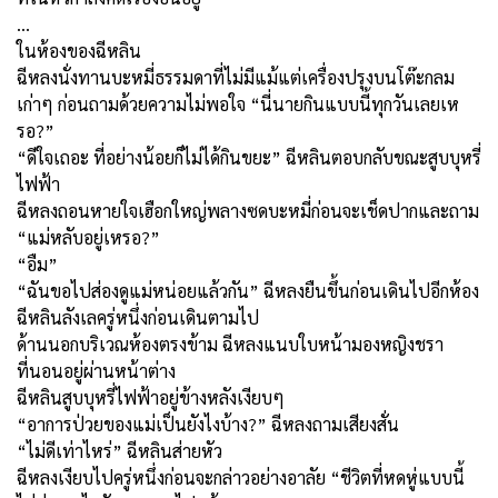
…
ในห้องของฉีหลิน
ฉีหลงนั่งทานบะหมี่ธรรมดาที่ไม่มีแม้แต่เครื่องปรุงบนโต๊ะกลม
เก่าๆ ก่อนถามด้วยความไม่พอใจ “นี่นายกินแบบนี้ทุกวันเลยเห
รอ?”
“ดีใจเถอะ ที่อย่างน้อยก็ไม่ได้กินขยะ” ฉีหลินตอบกลับขณะสูบบุหรี่
ไฟฟ้า
ฉีหลงถอนหายใจเฮือกใหญ่พลางซดบะหมี่ก่อนจะเช็ดปากและถาม
“แม่หลับอยู่เหรอ?”
“อืม”
“ฉันขอไปส่องดูแม่หน่อยแล้วกัน” ฉีหลงยืนขึ้นก่อนเดินไปอีกห้อง
ฉีหลินลังเลครู่หนึ่งก่อนเดินตามไป
ด้านนอกบริเวณห้องตรงข้าม ฉีหลงแนบใบหน้ามองหญิงชรา
ที่นอนอยู่ผ่านหน้าต่าง
ฉีหลินสูบบุหรี่ไฟฟ้าอยู่ข้างหลังเงียบๆ
“อาการป่วยของแม่เป็นยังไงบ้าง?” ฉีหลงถามเสียงสั่น
“ไม่ดีเท่าไหร่” ฉีหลินส่ายหัว
ฉีหลงเงียบไปครู่หนึ่งก่อนจะกล่าวอย่างอาลัย “ชีวิตที่หดหู่แบบนี้