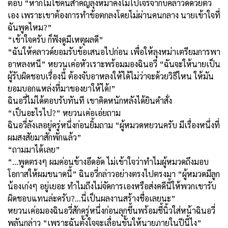
ตอบ “หากไม่ใช่คนสำคัญลุงหม่าคงไม่ไปเจรจากับคลาวด์ด้วยตัว
เอง เพราะเขาต้องการทำข้อตกลงโดยไม่ผ่านคนกลาง นายเข้าใจที่
ฉันพูดไหม?”
“เข้าใจครับ ก็ฟังดูมีเหตุผลดี”
“ฉันให้คลาวด์ยอมรับข้อเสนอไปก่อน เพื่อให้ลุงหม่าเตรียมการพา
อาหลงหนี” หยวนเค่อหัวเราะพร้อมมองฉินอวี่ “ฉันจะให้นายเป็น
ผู้รับผิดชอบเรื่องนี้ ต้องจับอาหลงให้ได้ไม่ว่าจะด้วยวิธีไหน ให้มัน
ยอมบอกแหล่งที่มาของยาให้ได้!”
ฉินอวี่ไม่ได้ตอบรับทันที เขาคิดหนักหลังได้ยินคำสั่ง
“เป็นอะไรไป?” หยวนเค่อเอ่ยถาม
ฉินอวี่ลังเลอยู่ครู่หนึ่งก่อนยิ้มถาม “ผู้หมวดหยวนครับ มีเรื่องหนึ่งที่
ผมสงสัยมาสักพักแล้ว”
“ถามมาได้เลย”
“...พูดตรงๆ ผมค่อนข้างอึดอัด ไม่เข้าใจว่าทำไมผู้หมวดถึงมอบ
โอกาสให้ผมขนาดนี้” ฉินอวี่กล่าวอย่างตรงไปตรงมา “ผู้หมวดมีลูก
น้องเก่งๆ อยู่เยอะ ทำไมถึงไม่จัดการเองหรือส่งคดีนี้ให้พวกเขารับ
ผิดชอบแทนล่ะครับ?...นี่เป็นผลงานสร้างชื่อเลยนะ”
หยวนเค่อมองฉินอวี่สักครู่หนึ่งก่อนลุกขึ้นพร้อมชี้นิ้วใส่หน้าฉินอวี่
พลันกล่าว “เพราะฉันตั้งใจจะเลื่อนขั้นให้นายภายในปีนี้ไง”