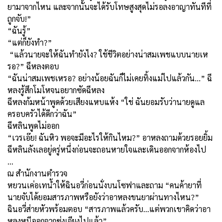
ยามาจากไหน และจากนั้นจะได้รับโทษสูงสุดไม่รอลงอาญาทันทีที่
ถูกจับ!”
“ฉันรู้”
“แต่ก็ยังทำ?”
“แล้วนายจะให้ฉันทำยังไง? ใช้ชีวิตอย่างน่าสมเพชแบบนายเห
รอ?” ฉีหลงตอบ
“ฉันน่าสมเพชเหรอ? อย่างน้อยฉันก็ไม่เคยทิ้งแม่ไปแล้วกัน...” ฉี
หลงรู้สึกโมโหจนอยากซัดฉีหลง
ฉีหลงก้มหน้าพูดด้วยเสียงแหบแห้ง “ใช่ ฉันยอมรับว่านายดูแล
ครอบครัวได้ดีกว่าฉัน”
ฉีหลินพูดไม่ออก
“เวรเอ๊ย! ฉันหิว พอจะมีอะไรให้กินไหม?” อาหลงถามด้วยรอยยิ้ม
ฉีหลินลังเลอยู่ครู่หนึ่งก่อนจะถอนหายใจและเดินออกจากห้องไป
…
ณ สำนักงานตำรวจ
หยวนเค่อเทน้ำให้ฉินอวี่ก่อนนั่งบนโซฟาและถาม “คนค้ายาที่
นายจับได้ยอมสารภาพหรือยังว่าอาหลงขนยาผ่านทางไหน?”
ฉินอวี่ส่ายหัวพร้อมตอบ “สารภาพแล้วครับ...แต่พวกเขาคิดว่าอา
หลงหนีออกจากซ่งเจียงไปแล้ว”