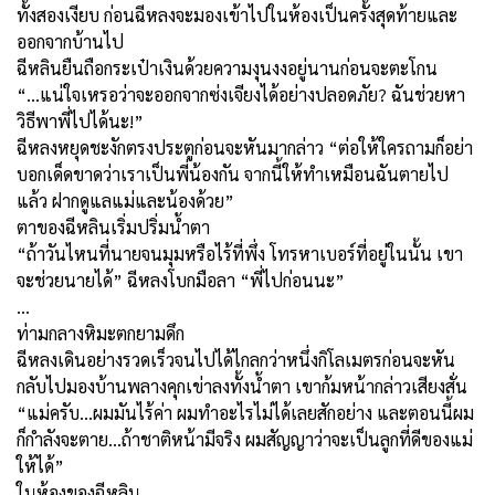
ทั้งสองเงียบ ก่อนฉีหลงจะมองเข้าไปในห้องเป็นครั้งสุดท้ายและ
ออกจากบ้านไป
ฉีหลินยืนถือกระเป๋าเงินด้วยความงุนงงอยู่นานก่อนจะตะโกน
“...แน่ใจเหรอว่าจะออกจากซ่งเจียงได้อย่างปลอดภัย? ฉันช่วยหา
วิธีพาพี่ไปได้นะ!”
ฉีหลงหยุดชะงักตรงประตูก่อนจะหันมากล่าว “ต่อให้ใครถามก็อย่า
บอกเด็ดขาดว่าเราเป็นพี่น้องกัน จากนี้ให้ทำเหมือนฉันตายไป
แล้ว ฝากดูแลแม่และน้องด้วย”
ตาของฉีหลินเริ่มปริ่มน้ำตา
“ถ้าวันไหนที่นายจนมุมหรือไร้ที่พึ่ง โทรหาเบอร์ที่อยู่ในนั้น เขา
จะช่วยนายได้” ฉีหลงโบกมือลา “พี่ไปก่อนนะ”
…
ท่ามกลางหิมะตกยามดึก
ฉีหลงเดินอย่างรวดเร็วจนไปได้ไกลกว่าหนึ่งกิโลเมตรก่อนจะหัน
กลับไปมองบ้านพลางคุกเข่าลงทั้งน้ำตา เขาก้มหน้ากล่าวเสียงสั่น
“แม่ครับ...ผมมันไร้ค่า ผมทำอะไรไม่ได้เลยสักอย่าง และตอนนี้ผม
ก็กำลังจะตาย...ถ้าชาติหน้ามีจริง ผมสัญญาว่าจะเป็นลูกที่ดีของแม่
ให้ได้”
ในห้องของฉีหลิน