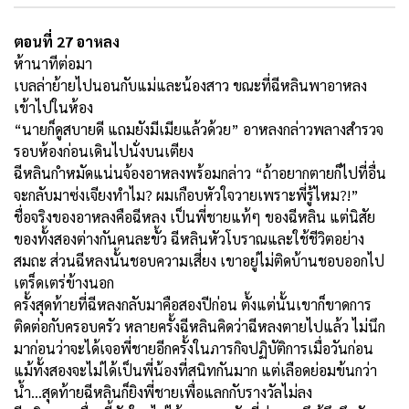
ตอนที่ 27 อาหลง
ห้านาทีต่อมา
เบลล่าย้ายไปนอนกับแม่และน้องสาว ขณะที่ฉีหลินพาอาหลง
เข้าไปในห้อง
“นายก็ดูสบายดี แถมยังมีเมียแล้วด้วย” อาหลงกล่าวพลางสำรวจ
รอบห้องก่อนเดินไปนั่งบนเตียง
ฉีหลินกำหมัดแน่นจ้องอาหลงพร้อมกล่าว “ถ้าอยากตายก็ไปที่อื่น
จะกลับมาซ่งเจียงทำไม? ผมเกือบหัวใจวายเพราะพี่รู้ไหม?!”
ชื่อจริงของอาหลงคือฉีหลง เป็นพี่ชายแท้ๆ ของฉีหลิน แต่นิสัย
ของทั้งสองต่างกันคนละขั้ว ฉีหลินหัวโบราณและใช้ชีวิตอย่าง
สมถะ ส่วนฉีหลงนั้นชอบความเสี่ยง เขาอยู่ไม่ติดบ้านชอบออกไป
เตร็ดเตร่ข้างนอก
ครั้งสุดท้ายที่ฉีหลงกลับมาคือสองปีก่อน ตั้งแต่นั้นเขาก็ขาดการ
ติดต่อกับครอบครัว หลายครั้งฉีหลินคิดว่าฉีหลงตายไปแล้ว ไม่นึก
มาก่อนว่าจะได้เจอพี่ชายอีกครั้งในภารกิจปฏิบัติการเมื่อวันก่อน
แม้ทั้งสองจะไม่ได้เป็นพี่น้องที่สนิทกันมาก แต่เลือดย่อมข้นกว่า
น้ำ...สุดท้ายฉีหลินก็ยิงพี่ชายเพื่อแลกกับรางวัลไม่ลง