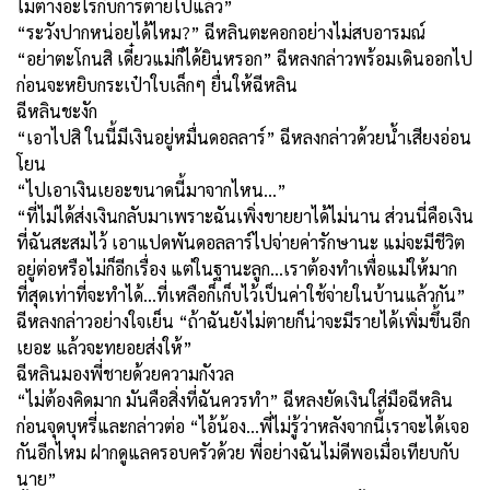
ไม่ต่างอะไรกับการตายไปแล้ว”
“ระวังปากหน่อยได้ไหม?” ฉีหลินตะคอกอย่างไม่สบอารมณ์
“อย่าตะโกนสิ เดี๋ยวแม่ก็ได้ยินหรอก” ฉีหลงกล่าวพร้อมเดินออกไป
ก่อนจะหยิบกระเป๋าใบเล็กๆ ยื่นให้ฉีหลิน
ฉีหลินชะงัก
“เอาไปสิ ในนี้มีเงินอยู่หมื่นดอลลาร์” ฉีหลงกล่าวด้วยน้ำเสียงอ่อน
โยน
“ไปเอาเงินเยอะขนาดนี้มาจากไหน...”
“ที่ไม่ได้ส่งเงินกลับมาเพราะฉันเพิ่งขายยาได้ไม่นาน ส่วนนี่คือเงิน
ที่ฉันสะสมไว้ เอาแปดพันดอลลาร์ไปจ่ายค่ารักษานะ แม่จะมีชีวิต
อยู่ต่อหรือไม่ก็อีกเรื่อง แต่ในฐานะลูก...เราต้องทำเพื่อแม่ให้มาก
ที่สุดเท่าที่จะทำได้...ที่เหลือก็เก็บไว้เป็นค่าใช้จ่ายในบ้านแล้วกัน”
ฉีหลงกล่าวอย่างใจเย็น “ถ้าฉันยังไม่ตายก็น่าจะมีรายได้เพิ่มขึ้นอีก
เยอะ แล้วจะทยอยส่งให้”
ฉีหลินมองพี่ชายด้วยความกังวล
“ไม่ต้องคิดมาก มันคือสิ่งที่ฉันควรทำ” ฉีหลงยัดเงินใส่มือฉีหลิน
ก่อนจุดบุหรี่และกล่าวต่อ “ไอ้น้อง...พี่ไม่รู้ว่าหลังจากนี้เราจะได้เจอ
กันอีกไหม ฝากดูแลครอบครัวด้วย พี่อย่างฉันไม่ดีพอเมื่อเทียบกับ
นาย”