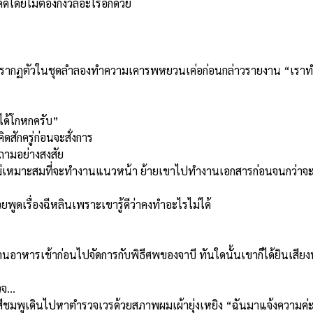
ารคดีโดยไม่ต้องกังวลอะไรอีกด้วย
รากฏตัวในชุดลำลองทำความเคารพหยวนเค่อก่อนกล่าวรายงาน “เราทำให้
่ได้โกหกครับ”
ดสักครู่ก่อนจะสั่งการ
ถามอย่างสงสัย
าไม่เหมาะสมที่จะทำงานแนวหน้า ย้ายเขาไปทำงานเอกสารก่อนจนกว่าจ
ช่วยพูดเรื่องฉีหลินเพราะเขารู้ดีว่าคงทำอะไรไม่ได้
นอาหารเช้าก่อนไปจัดการกับพิธีศพของจาบี ทันใดนั้นเขาก็ได้ยินเสี
วจ…
สีชมพูเดินไปหาตำรวจเวรด้วยสภาพผมเผ้ายุ่งเหยิง “ฉันมาแจ้งความค่