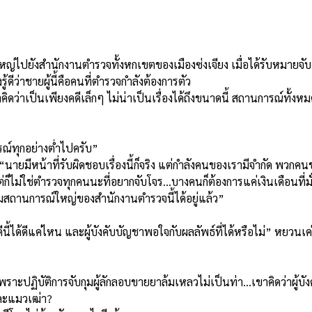
ปยังสำนักงานตำรวจทั้งหกเขตของเมืองซ่งเจียง เมื่อได้รับหมายจับ เ
้ดีว่าชายผู้นี้คือคนที่ตำรวจกำลังต้องการตัว
คิดว่าเป็นเพียงคดีเล็กๆ ไม่น่าเป็นเรื่องได้ถึงขนาดนี้ สถานการณ์ทั้งห
ณ์ทุกอย่างต่ำไปครับ”
 “นายมีหน้าที่รับผิดชอบเรื่องนี้ก็จริง แต่กำลังคนของเรามีจำกัด พวกคน
ต่ก็ไม่ใช่ตำรวจทุกคนนะที่อยากจับโจร...บางคนก็ต้องการแค่เงินเดือนที่มั
ุมสถานการณ์ใหญ่ของสำนักงานตำรวจนี้ได้อยู่แล้ว”
นี้ได้ดีแค่ไหน และผู้บังคับบัญชาพอใจกับผลลัพธ์ที่ได้หรือไม่” หยวนเค
างมากเพราะปฏิบัติการจับกุมผู้ลักลอบขายยาล้มเหลวไม่เป็นท่า...เขาคิดว
และแมวเฒ่า?