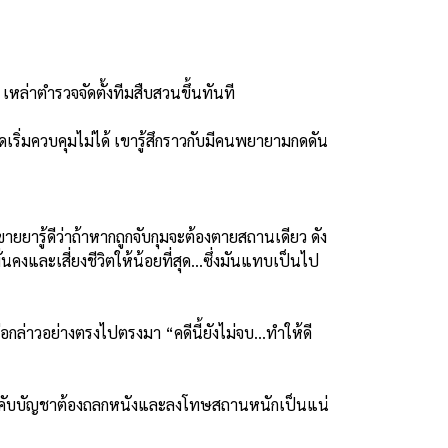
หล่าตำรวจจัดตั้งทีมสืบสวนขึ้นทันที
มดเริ่มควบคุมไม่ได้ เขารู้สึกราวกับมีคนพยายามกดดัน
ขายยารู้ดีว่าถ้าหากถูกจับกุมจะต้องตายสถานเดียว ดัง
่นคงและเสี่ยงชีวิตให้น้อยที่สุด...ซึ่งมันแทบเป็นไป
่อกล่าวอย่างตรงไปตรงมา “คดีนี้ยังไม่จบ...ทำให้ดี
่าผู้บังคับบัญชาต้องถลกหนังและลงโทษสถานหนักเป็นแน่