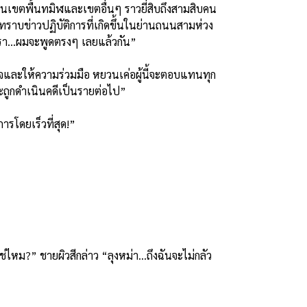
ังในเขตพื้นทมิฬและเขตอื่นๆ ราวยี่สิบถึงสามสิบคน
งทราบข่าวปฏิบัติการที่เกิดขึ้นในย่านถนนสามห่วง
กเรา...ผมจะพูดตรงๆ เลยแล้วกัน”
าใจและให้ความร่วมมือ หยวนเค่อผู้นี้จะตอบแทนทุก
ถูกดำเนินคดีเป็นรายต่อไป”
รโดยเร็วที่สุด!”
ช่ไหม?” ชายผิวสีกล่าว “ลุงหม่า…ถึงฉันจะไม่กลัว