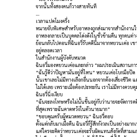
จากนั้นทั้งสองคนก็วางสายทันที
…
เวลาแปดโมงครึ่ง
หมายจับพิเศษสำหรับอาหลงถูกส่งมาจากสำนักงานใหญ่ไ
อาหลงกลายเป็นบุคคลโด่งดังในชั่วข้ามคืน ทุกคนต่างรู
ย้อนกลับไปตอนที่ฉินอวี่รับคดีนี้มาจากหยวนเค่อ เขา
อยู่ตลอดเวลา
ในสำนักงานผู้บังคับหมวด
ฉินอวี่มองหยวนเค่อและกล่าว “ผมประเมินสถานการ
“ฉันรู้ดีว่าปัญหามันอยู่ที่ไหน” หยวนเค่อโบกมือปัด
นั้นเขาเลยไม่มีทางเลือกอื่นนอกจากต้องเสี่ยงชีวิต แ
ไม่ได้เลย เพราะเมื่อต้องปะทะกัน เราไม่มีทางควบค
ฉินอวี่นิ่งเงียบ
“ฉันจะลงโทษหรือไม่นั้นขึ้นอยู่กับว่านายจะจัดการคดี
ที่สุดเพราะฉันคาดหวังในตัวนายมาก”
“ขอบคุณครับผู้หมวดหยวน” ฉินอวี่ตอบ
ตั้งแต่กลับมาเมื่อคืน ฉินอวี่ก็รู้สึกกังวลเป็นอย่
แต่ใครจะคิดว่าหยวนเค่อจะรับผิดแทนสังกัดที่สาม