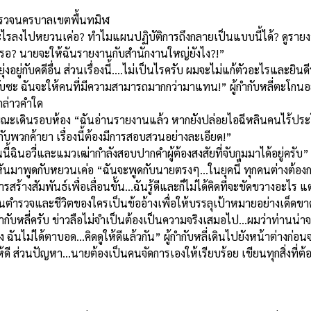
ตำรวจนครบาลเขตพื้นทมิฬ
ะไรลงไปหยวนเค่อ? ทำไมแผนปฏิบัติการถึงกลายเป็นแบบนี้ได้? ดูรายงาน
กเหรอ? นายจะให้ฉันรายงานกับสำนักงานใหญ่ยังไง?!”
ุ่งอยู่กับคดีอื่น ส่วนเรื่องนี้....ไม่เป็นไรครับ ผมจะไม่แก้ตัวอะไรและ
กำกับซะ ฉันจะให้คนที่มีความสามารถมากกว่ามาแทน!” ผู้กำกับหลี่ตะโกน
่กล่าวคำใด
วขณะเดินรอบห้อง “ฉันอ่านรายงานแล้ว หากยังปล่อยไอฉีหลินคนไร้ประโย
อกับพวกค้ายา เรื่องนี้ต้องมีการสอบสวนอย่างละเอียด!”
้ฉินอวี่และแมวเฒ่ากำลังสอบปากคำผู้ต้องสงสัยที่จับกุมมาได้อยู่ครับ”
จะหันมาพูดกับหยวนเค่อ “ฉันจะพูดกับนายตรงๆ...ในยุคนี้ ทุกคนต่างต้อง
างสัมพันธ์เพื่อเลื่อนขั้น...ฉันรู้ดีและก็ไม่ได้คิดที่จะขัดขวางอะไร แต่ม
านตำรวจและชีวิตของใครเป็นข้ออ้างเพื่อให้บรรลุเป้าหมายอย่างเด็ดข
้กำกับหลี่ครับ ข่าวลือไม่จำเป็นต้องเป็นความจริงเสมอไป...ผมว่าท่านน่
ง ฉันไม่ได้ตาบอด...คิดดูให้ดีแล้วกัน” ผู้กำกับหลี่เดินไปยังหน้าต่างก
ส่วนปัญหา...นายต้องเป็นคนจัดการเองให้เรียบร้อย เขียนทุกสิ่งที่ต้อ