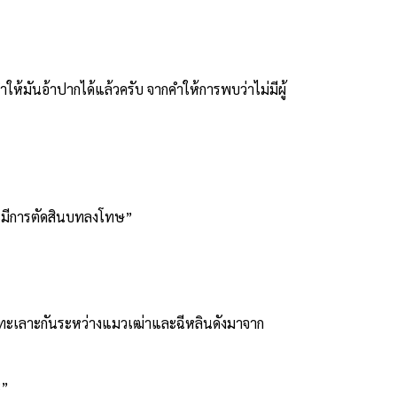
มันอ้าปากได้แล้วครับ จากคำให้การพบว่าไม่มีผู้
ะมีการตัดสินบทลงโทษ”
ยงทะเลาะกันระหว่างแมวเฒ่าและฉีหลินดังมาจาก
ะ”