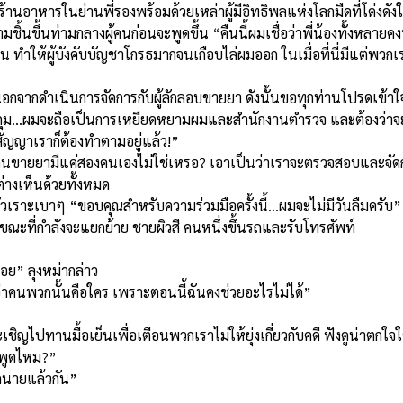
 ร้านอาหารในย่านพี่รองพร้อมด้วยเหล่าผู้มีอิทธิพลแห่งโลกมืดที่โด่งด
นขึ้นท่ามกลางผู้คนก่อนจะพูดขึ้น “คืนนี้ผมเชื่อว่าพี่น้องทั้งหลายค
คน ทำให้ผู้บังคับบัญชาโกรธมากจนเกือบไล่ผมออก ในเมื่อที่นี่มีแต่พว
่นนอกจากดำเนินการจัดการกับผู้ลักลอบขายยา ดังนั้นขอทุกท่านโปรดเข้
กุม...ผมจะถือเป็นการเหยียดหยามผมและสำนักงานตำรวจ และต้องว่าจะ
สัญญาเราก็ต้องทำตามอยู่แล้ว!”
่อคนขายยามีแค่สองคนเองไม่ใช่เหรอ? เอาเป็นว่าเราจะตรวจสอบและจัดกา
่างเห็นด้วยทั้งหมด
ัวเราะเบาๆ “ขอบคุณสำหรับความร่วมมือครั้งนี้...ผมจะไม่มีวันลืมครับ”
 ขณะที่กำลังจะแยกย้าย ชายผิวสี คนหนึ่งขึ้นรถและรับโทรศัพท์
ย” ลุงหม่ากล่าว
ว่าคนพวกนั้นคือใคร เพราะตอนนี้ฉันคงช่วยอะไรไม่ได้”
ไปทานมื้อเย็นเพื่อเตือนพวกเราไม่ให้ยุ่งเกี่ยวกับคดี ฟังดูน่าตกใจใ
ี่พูดไหม?”
ากนายแล้วกัน”