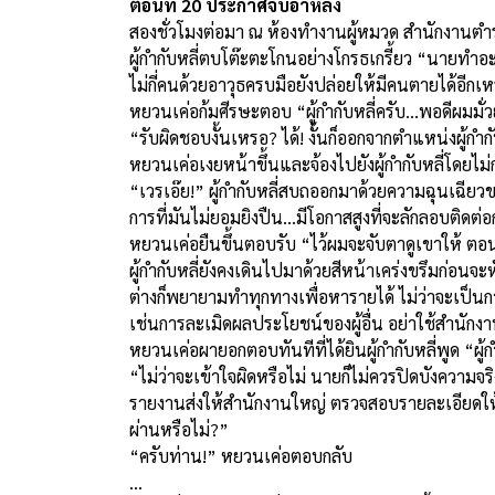
ตอนที่ 20 ประกาศจับอาหลง
สองชั่วโมงต่อมา ณ ห้องทำงานผู้หมวด สำนักงาน
ผู้กำกับหลี่ตบโต๊ะตะโกนอย่างโกรธเกรี้ยว “นายทำอ
ไม่กี่คนด้วยอาวุธครบมือยังปล่อยให้มีคนตายได้อี
หยวนเค่อก้มศีรษะตอบ “ผู้กำกับหลี่ครับ...พอดีผมมั่วย
“รับผิดชอบงั้นเหรอ? ได้! งั้นก็ออกจากตำแหน่งผู้
หยวนเค่อเงยหน้าขึ้นและจ้องไปยังผู้กำกับหลี่โดยไม
“เวรเอ๊ย!” ผู้กำกับหลี่สบถออกมาด้วยความฉุนเฉีย
การที่มันไม่ยอมยิงปืน...มีโอกาสสูงที่จะลักลอบติดต่
หยวนเค่อยืนขึ้นตอบรับ “ไว้ผมจะจับตาดูเขาให้ ตอนนี
ผู้กำกับหลี่ยังคงเดินไปมาด้วยสีหน้าเคร่งขรึมก่อน
ต่างก็พยายามทำทุกทางเพื่อหารายได้ ไม่ว่าจะเป็นการสร้
เช่นการละเมิดผลประโยชน์ของผู้อื่น อย่าใช้สำนักง
หยวนเค่อผายอกตอบทันทีที่ได้ยินผู้กำกับหลี่พูด “ผู
“ไม่ว่าจะเข้าใจผิดหรือไม่ นายก็ไม่ควรปิดบังความจริ
รายงานส่งให้สำนักงานใหญ่ ตรวจสอบรายละเอียดให้ดี 
ผ่านหรือไม่?”
“ครับท่าน!” หยวนเค่อตอบกลับ
…