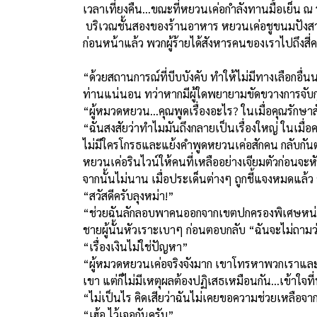
เวลาเที่ยงคืน...ขณะที่หยวนเค่อกำลังทานมื้อเย็น ณ
บริเวณชั้นสองของร้านอาหาร หยวนเค่อชูขนมปังสามชิ้
ก่อนหน้าแล้ว พวกผู้ร้ายได้สังหารคนของเราไปถึงสี่
“ด้วยสถานการณ์ที่บีบบังคับ ทำให้ไม่มีทางเลือกอื
ท่านแน่นอน ทว่าหากมีผู้ใดพยายามขัดขวางการจับ
“ผู้หมวดหยวน...คุณพูดเรื่องอะไร? ในเมื่อคุณรักษา
“ฉันสงสัยว่าทำไมมันถึงกลายเป็นเรื่องใหญ่ ในเมื
ไม่มีใครโกรธและแย้งคำพูดหยวนเค่อสักคน กลับกันต
หยวนเค่อรินไวน์ให้คนที่เหลืออย่างเจียมตัวก่อนจะห
จากนั้นไม่นาน เมื่อประเด็นต่างๆ ถูกชี้แจงหมดแล้ว
“สวัสดีครับลุงหม่า!”
“ช่วยฉันลักลอบพาคนออกจากเขตปกครองพิเศษหน่อ
ชายผู้นั้นหัวเราะเบาๆ ก่อนตอบกลับ “ฉันจะไม่ถาม
“เรื่องเงินไม่ใช่ปัญหา”
“ผู้หมวดหยวนเค่อจริงจังมาก เขาโทรหาพวกเราและเชิญ
เขา แต่ก็ไม่มีเหตุผลต้องปฏิเสธเหมือนกัน...เข้าใจท
“ไม่เป็นไร คิดเสียว่าฉันไม่เคยขอความช่วยเหลือจ
“เฮ้อ ไว้เจอกันครับ”