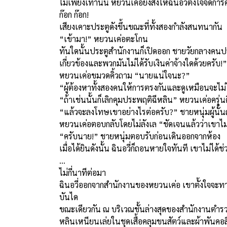
ไม่เพียงเท่านั้น หยวนเค่อยังสั่งให้ฉินอวี่ตั้งใจจัดก
ก๊อก ก๊อก!
เสียงเคาะประตูดังขึ้นขณะที่ทั้งสองกำลังสนทนากัน
“เข้ามา!” หยวนเค่อตะโกน
ทันใดนั้นประตูสำนักงานก็เปิดออก ชายวัยกลางคนป
เกี่ยวข้องและพวกมันไม่ได้รับเงินค่าจ้างใดด้วยครับ!”
หยวนเค่อขมวดคิ้วถาม “นายแน่ใจนะ?”
“ผู้ต้องหาทั้งสองคนให้การตรงกันและดูเหมือนจะไม
“ถ้าเช่นนั้นก็เลิกคุมประพฤติฉีหลิน” หยวนเค่อครุ่นคิ
“แล้วจะลงโทษเขาอย่างไรต่อครับ?” ชายหนุ่มผู้นั้น
หยวนเค่อตอบกลับโดยไม่ลังเล “ชัดเจนแล้วว่าเข
“ครับนาย!” ชายหนุ่มตอบรับก่อนเดินออกจากห้อง
เมื่อได้ยินดังนั้น ฉินอวี่ก็ถอนหายใจทันที เขาไม่ได้
…
ไม่กี่นาทีต่อมา
ฉินอวี่ออกจากสำนักงานของหยวนเค่อ เขาตั้งใจจะทา
บันได
ขณะเดียวกัน ณ บริเวณชั้นล่างสุดของสำนักงานตำร
หลินเหนียนเล่ยในชุดเสื้อคลุมขนสัตว์และผ้าพันคอ