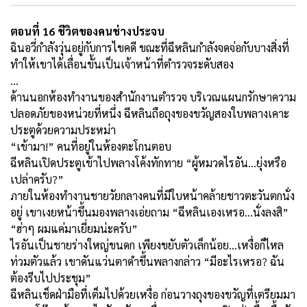
ตอนที่ 16 ชีวิตของคนช่างประจบ
ฉินอวี่กำลังวุ่นอยู่กับการไขคดี ขณะที่ฉีหลินกำลังจดจ่อกับบางสิ่งที่
ทำให้เขาได้เลื่อนขั้นเป็นเจ้าหน้าที่ตำรวจระดับสอง
…
ด้านนอกห้องทำงานของสำนักงานตำรวจ
บริเวณแผนกรักษาความ
ปลอดภัยของหน่วยที่หนึ่ง ฉีหลินถือถุงของขวัญสองใบพลางเคาะ
ประตูด้วยความประหม่า
“เข้ามา!” คนที่อยู่ในห้องตะโกนตอบ
ฉีหลินเปิดประตูเข้าไปพลางโค้งทักทาย “ผู้หมวดไรอัน...ยุ่งหรือ
เปล่าครับ
?”
ภายในห้องทำงานชายวัยกลางคนที่มีใบหน้าคล้ายชาวตะวันตกนั่ง
อยู่ เขาเงยหน้าขึ้นมองพลางเอ่ยถาม “ฉีหลินเองเหรอ...นั่งลงสิ”
“ฮ่าๆ ผมแค่มาเยี่ยมน่ะครับ”
ไรอันเป็นชายร่างใหญ่ขนดก เพียงขยับตัวเล็กน้อย...เหงื่อก็ไหล
ท่วมตัวแล้ว เขาดันแว่นตาดำขึ้นพลางกล่าว “มีอะไรเหรอ
?
ฉัน
ต้องรีบไปประชุม”
ฉีหลินเช็ดฝ่ามือที่เต็มไปด้วยเหงื่อ ก่อนวางถุงของขวัญที่เตรียมมา