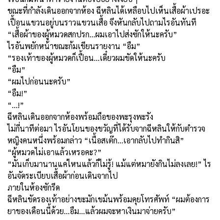
ขณะที่กำลังเดินออกจากห้อง ฉีหลินได้เหลือบไปเห็นเสื้อผ้าเปรอะ
เปื้อนแขวนอยู่บนราวแขวนเสื้อ จึงหันกลับไปถามไรอันทันที
“เสื้อผ้าของผู้หมวดสกปรก...ผมเอาไปส่งซักให้นะครับ”
ไรอันพยักหน้าขณะก้มเขียนรายงาน “อืม”
“รองเท้าของผู้หมวดก็เปื้อน...เดี๋ยวผมขัดให้นะครับ
“อืม”
“ผมไปก่อนนะครับ”
“อืม!”
“...!”
ฉีหลินเดินออกจากห้องพร้อมถือของพะรุงพะรัง
ไม่กี่นาทีต่อมา ไรอันโยนของขวัญที่ได้รับจากฉีหลินให้กับตำรวจ
หญิงคนหนึ่งพร้อมกล่าว “เนื้อสเต๊ก...เอากลับไปทำกินสิ”
“ผู้หมวดไม่เอาแล้วเหรอคะ
?”
“มันเก็บมานานแค่ไหนแล้วก็ไม่รู้! แม้แต่หมายังกินไม่ลงเลย!” ไร
อันจัดระเบียบเสื้อผ้าก่อนเดินจากไป
ภายในห้องซักรีด
ฉีหลินขัดรองเท้าอย่างขะมักเขม้นพร้อมคุยโทรศัพท์ “ผมต้องการ
ยาของเดือนนี้ด้วย...อืม...แล้วผมจะหาเงินมาจ่ายครับ”