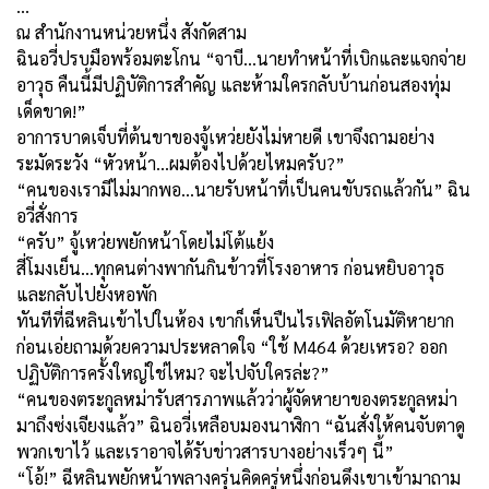
…
ณ สำนักงานหน่วยหนึ่ง สังกัดสาม
ฉินอวี่ปรบมือพร้อมตะโกน “จาบี...นายทำหน้าที่เบิกและแจกจ่าย
อาวุธ คืนนี้มีปฏิบัติการสำคัญ และห้ามใครกลับบ้านก่อนสองทุ่ม
เด็ดขาด!”
อาการบาดเจ็บที่ต้นขาของจู้เหว่ยยังไม่หายดี เขาจึงถามอย่าง
ระมัดระวัง “หัวหน้า...ผมต้องไปด้วยไหมครับ
?”
“คนของเรามีไม่มากพอ...นายรับหน้าที่เป็นคนขับรถแล้วกัน” ฉิน
อวี่สั่งการ
“ครับ” จู้เหว่ยพยักหน้าโดยไม่โต้แย้ง
สี่โมงเย็น...ทุกคนต่างพากันกินข้าวที่โรงอาหาร ก่อนหยิบอาวุธ
และกลับไปยังหอพัก
ทันทีที่ฉีหลินเข้าไปในห้อง เขาก็เห็นปืนไรเฟิลอัตโนมัติหายาก
ก่อนเอ่ยถามด้วยความประหลาดใจ “ใช้
M
464 ด้วยเหรอ
?
ออก
ปฏิบัติการครั้งใหญ่ใช่ไหม
?
จะไปจับใครล่ะ
?”
“คนของตระกูลหม่ารับสารภาพแล้วว่าผู้จัดหายาของตระกูลหม่า
มาถึงซ่งเจียงแล้ว” ฉินอวี่เหลือบมองนาฬิกา “ฉันสั่งให้คนจับตาดู
พวกเขาไว้ และเราอาจได้รับข่าวสารบางอย่างเร็วๆ นี้”
“โอ้!” ฉีหลินพยักหน้าพลางครุ่นคิดครู่หนึ่งก่อนดึงเขาเข้ามาถาม