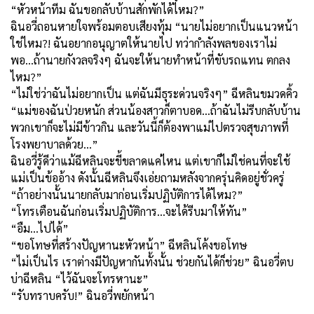
“หัวหน้าทีม ฉันขอกลับบ้านสักพักได้ไหม
?”
ฉินอวี่ถอนหายใจพร้อมตอบเสียงทุ้ม “นายไม่อยากเป็นแนวหน้า
ใช่ไหม
?!
ฉันอยากอนุญาตให้นายไป ทว่ากำลังพลของเราไม่
พอ...ถ้านายกังวลจริงๆ ฉันจะให้นายทำหน้าที่ขับรถแทน ตกลง
ไหม
?”
“ไม่ใช่ว่าฉันไม่อยากเป็น แต่ฉันมีธุระด่วนจริงๆ” ฉีหลินขมวดคิ้ว
“แม่ของฉันป่วยหนัก ส่วนน้องสาวก็ตาบอด...ถ้าฉันไม่รีบกลับบ้าน
พวกเขาก็จะไม่มีข้าวกิน และวันนี้ก็ต้องพาแม่ไปตรวจสุขภาพที่
โรงพยาบาลด้วย…”
ฉินอวี่รู้ดีว่าแม้ฉีหลินจะขี้ขลาดแค่ไหน แต่เขาก็ไม่ใช่คนที่จะใช้
แม่เป็นข้ออ้าง ดังนั้นฉีหลินจึงเอ่ยถามหลังจากครุ่นคิดอยู่ชั่วครู่
“ถ้าอย่างนั้นนายกลับมาก่อนเริ่มปฏิบัติการได้ไหม
?”
“โทรเตือนฉันก่อนเริ่มปฏิบัติการ...จะได้รีบมาให้ทัน”
“อืม...ไปได้”
“ขอโทษที่สร้างปัญหานะหัวหน้า” ฉีหลินโค้งขอโทษ
“ไม่เป็นไร เราต่างมีปัญหากันทั้งนั้น ช่วยกันได้ก็ช่วย” ฉินอวี่ตบ
บ่าฉีหลิน “ไว้ฉันจะโทรหานะ”
“รับทราบครับ!” ฉินอวี่พยักหน้า
…