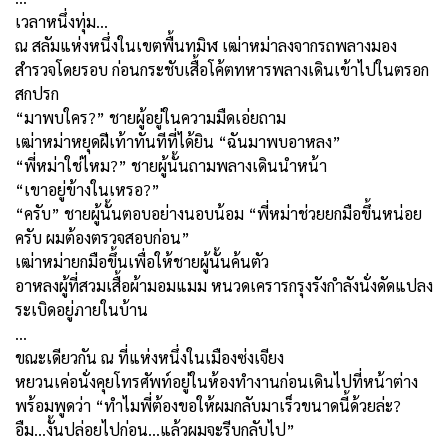
เวลาหนึ่งทุ่ม...
ณ สลัมแห่งหนึ่งในเขตพื้นทมิฬ เฒ่าหม่าลงจากรถพลางมอง
สำรวจโดยรอบ ก่อนกระชับเสื้อโค้ตทหารพลางเดินเข้าไปในตรอก
สกปรก
“มาพบใคร
?”
ชายผู้อยู่ในความมืดเอ่ยถาม
เฒ่าหม่าหยุดฝีเท้าทันทีที่ได้ยิน “ฉันมาพบอาหลง”
“พี่หม่าใช่ไหม
?”
ชายผู้นั้นถามพลางเดินนำหน้า
“เขาอยู่ข้างในเหรอ
?”
“ครับ” ชายผู้นั้นตอบอย่างนอบน้อม “พี่หม่าช่วยยกมือขึ้นหน่อย
ครับ ผมต้องตรวจสอบก่อน”
เฒ่าหม่ายกมือขึ้นเพื่อให้ชายผู้นั้นค้นตัว
อาหลงผู้ที่สวมเสื้อผ้ามอมแมม หนวดเครารกรุงรังกำลังนั่งดัดแปลง
ระเบิดอยู่ภายในบ้าน
…
ขณะเดียวกัน ณ ที่แห่งหนึ่งในเมืองซ่งเจียง
หยวนเค่อนั่งคุยโทรศัพท์อยู่ในห้องทำงานก่อนเดินไปที่หน้าต่าง
พร้อมพูดว่า “ทำไมพี่ต้องขอให้ผมกลับมาเร็วขนาดนี้ด้วยล่ะ
?
อืม...งั้นปล่อยไปก่อน...แล้วผมจะรีบกลับไป”