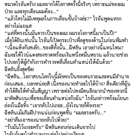
หมวดไรอันครับ! ผมอยากได้โอกาสครั้งนี้จริงๆ เพราะแม่ของผม
ป่วย และทุกเดือนผมต้อง…”
“แล้วใครไม่มีเหตุผลในการเลื่อนขั้นบ้างล่ะ
?”
ไรอันพูดแทรก
อย่างไม่แยแส
“แต่ที่ตรงนั้นมันควรเป็นของผม! ผมรอโอกาสนี้มาเป็นปี!”
เมื่อได้ยินเช่นนั้น ไรอันก็เปิดกระเป๋าเพื่อดูของด้านในก่อนพึมพำ
“เนื้อแห้งกับสเต๊ก...ของดีทั้งนั้น...ฉีหลิน เอาอย่างนี้แทนไหม
?
ฉันจะให้ไวน์แดงสองขวดพร้อมเงินหนึ่งหมื่นหยวน แล้วนายช่วย
ไปบอกให้ผู้กำกับการตำรวจหลี่เลื่อนตำแหน่งให้ฉันด้วย”
ฉีหลินอึ้งสุดขีด!
“ฉีหลิน...โอกาสบนโลกใบนี้มักตกเป็นของคนรวยและคนมีอำนาจ
ก่อนเสมอ...บอกหน่อยสิ เนื้อของนายทำอะไรได้บ้าง
?
สิ่งเดียวที่ฉัน
ทำได้คือให้คำมั่นสัญญา เพราะต่อไปคงมีคนอีกมากนำของพวกนี้
มาติดสินบนเพื่อขอเลื่อนตำแหน่งกับฉัน” ไรอันกล่าวพร้อมโยนก
ล่องในมือทิ้ง “เอากลับไปเถอะ...ยังไงนายก็ต้องรอ!”
ฉีหลินเม้มริมฝีปากแน่นก่อนพูดขึ้น “ผมจะรอครับ…”
“อย่าลืมเอาของนายกลับไปด้วย!”
“รับมันไว้เถอะครับ” ฉีหลินตอบก่อนเดินจากไป
ไรอันก้มหน้าทำรายงานต่อไปอย่างเงียบๆ