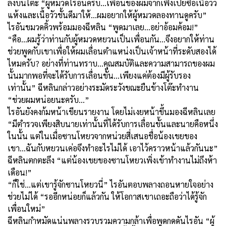
ลงบนโต๊ะ “ผู้หมวดไรอันครับ...เพื่อนของผมจากเฟิงเป่ยซื้อเนื้อวัว
แห้งและเนื้อวัวชั้นดีมาให้...ผมอยากให้ผู้หมวดลองทานดูครับ”
ไรอันขมวดคิ้วพร้อมมองฉีหลิน “พูดมาเลย...อย่าอ้อมค้อม!”
“คือ...ผมรู้ว่าท่านกับผู้หมวดหยวนเป็นเพื่อนกัน...จึงอยากให้ท่าน
ช่วยพูดกับเขาเพื่อให้ผมเลื่อนตำแหน่งเป็นเจ้าหน้าที่ระดับสองได้
ไหมครับ
?
อย่างที่ท่านทราบ...คุณสมบัติและความสามารถของผม
นั้นมากพอที่จะได้รับการเลื่อนขั้น...เพียงแค่ต้องมีผู้รับรอง
เท่านั้น” ฉีหลินกล่าวอย่างระมัดระวังขณะยืนข้างโต๊ะทำงาน
“ช่วยผมหน่อยนะครับ…”
ไรอันยังคงก้มหน้าเขียนรายงาน โดยไม่เงยหน้าขึ้นมองฉีหลินเลย
“มีตำรวจเพียงสิบนายเท่านั้นที่ได้รับการเลื่อนขั้นและนายคือหนึ่ง
ในนั้น แต่ในเมื่อซานโหยวจากหน่วยสี่เสนอชื่อน้องเขยของ
เขา...ฉันกับหยวนเค่อจึงทำอะไรไม่ได้ เอาไว้คราวหน้าแล้วกันนะ”
ฉีหลินตกตะลึง “แต่น้องเขยของซานโหยวเพิ่งเข้าทำงานไม่ถึงห้า
เดือน!”
“ก็ใช่...แต่เขารู้จักซานโหยวนี่” ไรอันตอบพลางถอนหายใจอย่าง
ช่วยไม่ได้ “รออีกหน่อยก็แล้วกัน ให้โอกาสเขาเถอะถือว่าได้รู้จัก
เพื่อนใหม่”
ฉีหลินกำหมัดแน่นพลางรวบรวมความกล้าเพื่อพูดกดดันไรอัน “ผู้