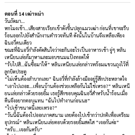
ตอนที่ 14 เฒ่าหม่า
วันถัดมา...
หกโมงเช้า...เสียงสายเรียกเข้าดังขึ้นปลุกแมวเฒ่า ก่อนที่เขาจะรีบ
ร้อนออกไปยังสำนักงานตำรวจทันที ดังนั้นในบ้านจึงเหลือเพียง
ฉินอวี่คนเดียว
ขณะที่ฉินอวี่กำลังตัดสินใจว่าจะกินอะไรเป็นอาหารเช้า จู่ๆ หลิน
เหนียนเล่ยก็มาหาและมอบขนมแป้งทอดให้
“รับไปสิ...ฉันซื้อมาให้” หลินเหนียนเล่ยกล่าวพร้อมแขวนถุงไว้ที่
ลูกบิดประตู
“ไม่เห็นต้องลำบากเลย” ฉินอวี่ที่กำลังล้างมืออยู่รู้สึกประหลาดใจ
“เอาไปเถอะ...เพื่อนบ้านต้องช่วยเหลือกันไม่ใช่เหรอ
?”
หลินเหนี
ยนเล่ยกล่าวด้วยรอยยิ้ม เธอรู้สึกขอบคุณฉินอวี่สำหรับน้ำร้อนเมื่อ
คืนจึงอยากตอบแทน “ฉันไปทำงานก่อนนะ”
“ไปเช้าขนาดนี้เลยเหรอ
?”
“วันนี้ฉันต้องไปออกภาคสนาม เลยต้องไปเช้ากว่าปกติเพื่อเตรียม
อุปกรณ์” หลินเหนียนเล่ยตอบด้วยรอยยิ้มสดใส “เจอกันค่ะ”
“ครับ...เจอกันครับ”