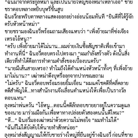
“ฉันมาจากตระกูลหม่า และเป็นนายใหญ่ของหม่าเหล่าเอ๋อ” ชาย
ชราตอบพลางหยิบบุหรี่ขึ้นสูบ
ฉินอวี่กะพริบตาพลางแสดงออกอย่างอ่อนน้อมทันที “ยินดีที่ได้รู้จัก
ครับหัวหน้าหม่า”
ชายชรามองฉินอวี่พร้อมถามเสียงแหบว่า “เพิ่งย้ายมาที่ซ่งเจียง
เหรอไอ้หนู
?”
“ครับ เพิ่งย้ายมาได้ไม่นาน...ผมจ่ายเงินซื้อสัญชาติเพื่อเข้ามา
ทำงานที่นี่” ฉินอวี่ตอบตรงไปตรงมา “ผมกำลังสร้างตัว ดังนั้นสิ่ง
เดียวที่ทำได้คือการทำตามคำสั่งของเบื้องบนครับ”
“นายมีเส้นสายเหรอ
?
ทำไมถึงได้ตำแหน่งหัวหน้าทั้งๆ ที่เพิ่งย้าย
มาไม่นาน
?”
เฒ่าหม่าดึงบุหรี่ออกจากปากขณะถาม
“ไม่ครับ” ฉินอวี่ตอบพร้อมรอยยิ้มเจื่อน “ผมแค่โชคดีที่คลี่คลาย
คดีสำคัญได้...ทางสำนักงานจึงเลื่อนตำแหน่งให้เพื่อเป็นรางวัล
ตอบแทน”
ลุงหม่าพ่นควัน “ไอ้หนู...ตอนนี้คดีลักลอบขายยาอยู่ในความดูแล
ของนาย มาร่วมมือกันเพื่อหาทางปล่อยตัวสองคนนั้นดีไหม
?”
“หึ...” ฉินอวี่มองเฒ่าหม่าด้วยความไม่พอใจ “ผมทำไม่ได้”
“ฉันก็ไม่ได้บังคับให้นายทำสักหน่อย”
ลุงหม่าส่งสัญญาณให้กับชายร่างใหญ่ที่ยืนอยู่ข้างฉินอวี่ ก่อนที่ชาย