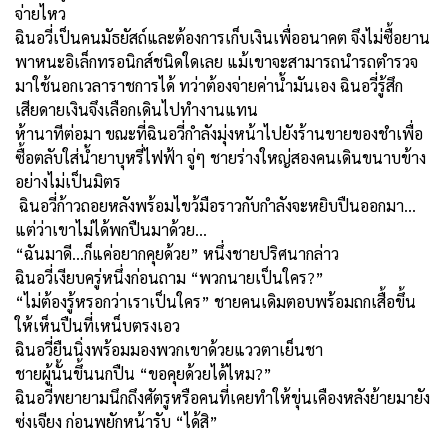
จ่ายไหว
ฉินอวี่เป็นคนมัธยัสถ์และต้องการเก็บเงินเพื่ออนาคต จึงไม่ซื้อยาน
พาหนะอิเล็กทรอนิกส์ชนิดใดเลย แม้เขาจะสามารถนำรถตำรวจ
มาใช้นอกเวลาราชการได้ ทว่าต้องจ่ายค่าน้ำมันเอง ฉินอวี่รู้สึก
เสียดายเงินจึงเลือกเดินไปทำงานแทน
ห้านาทีต่อมา ขณะที่ฉินอวี่กำลังมุ่งหน้าไปยังร้านขายของชำเพื่อ
ซื้อตลับใส่น้ำยาบุหรี่ไฟฟ้า จู่ๆ ชายร่างใหญ่สองคนเดินขนาบข้าง
อย่างไม่เป็นมิตร
ฉินอวี่ก้าวถอยหลังพร้อมไขว้มือราวกับกำลังจะหยิบปืนออกมา
…
แต่ว่าเขาไม่ได้พกปืนมาด้วย
…
“ฉันมาดี...ก็แค่อยากคุยด้วย” หนึ่งชายปริศนากล่าว
ฉินอวี่เงียบครู่หนึ่งก่อนถาม “พวกนายเป็นใคร
?”
“ไม่ต้องรู้หรอกว่าเราเป็นใคร” ชายคนเดิมตอบพร้อมถกเสื้อขึ้น
ให้เห็นปืนที่เหน็บตรงเอว
ฉินอวี่ยืนนิ่งพร้อมมองพวกเขาด้วยแววตาเย็นชา
ชายผู้นั้นขึ้นนกปืน “ขอคุยด้วยได้ไหม
?”
ฉินอวี่พยายามนึกถึงศัตรูหรือคนที่เคยทำให้ขุ่นเคืองหลังย้ายมายัง
ซ่งเจียง ก่อนพยักหน้ารับ “ได้สิ”
…