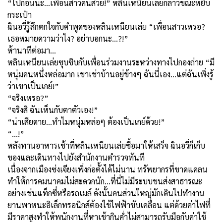
“ไปก่อนนะ...เพื่อนสาวคนสวย!” หลินเหนียนเล่ยกล่าวขณะหยิบ
กระเป๋า
ฉินอวี่รู้สึกตกใจกับคำพูดของหลินเหนียนเล่ย “เพื่อนสาวเหรอ
?
เธอหมายความว่าไง
?
อย่าบอกนะ…
?!”
ห้านาทีต่อมา…
หลินเหนียนเล่ยซุบซิบกับเพื่อนร่วมงานระหว่างทางไปกองถ่าย “มี
หนุ่มคนหนึ่งหล่อมาก เขาเช่าบ้านอยู่ข้างๆ ฉันนี่เอง...แต่ฉันเพิ่งรู้
ว่าเขาเป็นเกย์!”
“จริงเหรอ
?”
“จริงสิ ฉันเห็นกับตาตัวเอง!”
“น่าเสียดาย...ทำไมหนุ่มหล่อๆ ต้องเป็นเกย์ด้วย!”
“...!”
หลังทานอาหารเช้าที่หลินเหนียนเล่ยซื้อมาให้เสร็จ ฉินอวี่ก็เก็บ
ของและเดินทางไปยังสำนักงานตำรวจทันที
เนื่องจากเมืองซ่งเจียงเพิ่งก่อตั้งได้ไม่นาน ทรัพยากรที่ขาดแคลน
ทำให้การคมนาคมไม่สะดวกนัก...ที่นี่ไม่มีระบบขนส่งสาธารณะ
อย่างเช่นแท็กซี่หรือรถเมล์ ดังนั้นคนส่วนใหญ่มักเดินไปทำงาน
ยานพาหนะอิเล็กทรอนิกส์ต้องใช้ไฟฟ้าขับเคลื่อน แต่ด้วยค่าไฟที่
มีราคาสูงทำให้พนักงานที่หาเช้ากินค่ำไม่สามารถรับมือกับค่าใช้