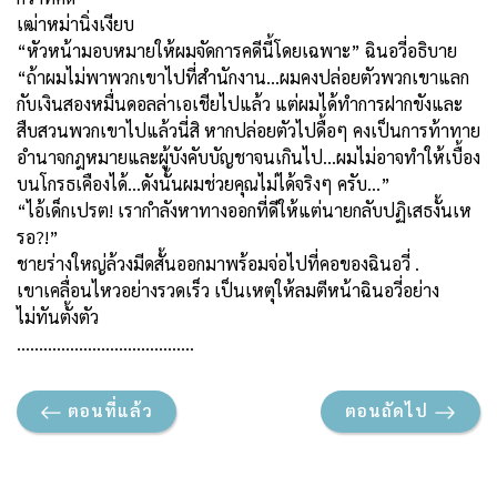
เฒ่าหม่านิ่งเงียบ
“หัวหน้ามอบหมายให้ผมจัดการคดีนี้โดยเฉพาะ” ฉินอวี่อธิบาย
“ถ้าผมไม่พาพวกเขาไปที่สำนักงาน...ผมคงปล่อยตัวพวกเขาแลก
กับเงินสองหมื่นดอลล่าเอเชียไปแล้ว แต่ผมได้ทำการฝากขังและ
สืบสวนพวกเขาไปแล้วนี่สิ หากปล่อยตัวไปดื้อๆ คงเป็นการท้าทาย
อำนาจกฎหมายและผู้บังคับบัญชาจนเกินไป...ผมไม่อาจทำให้เบื้อง
บนโกรธเคืองได้...ดังนั้นผมช่วยคุณไม่ได้จริงๆ ครับ...”
“ไอ้เด็กเปรต! เรากำลังหาทางออกที่ดีให้แต่นายกลับปฏิเสธงั้นเห
รอ
?!”
ชายร่างใหญ่ล้วงมีดสั้นออกมาพร้อมจ่อไปที่คอของฉินอวี่ .
เขาเคลื่อนไหวอย่างรวดเร็ว เป็นเหตุให้ลมตีหน้าฉินอวี่อย่าง
ไม่ทันตั้งตัว
………………………………….
ตอนที่แล้ว
ตอนถัดไป