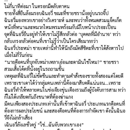
ไม่กี่นาทีต่อมา ในตรอกมืดลับตาคน
ชายทั้งสี่ยืนล้อมรอบฉินอวี่ ขณะที่ชายชรานั่งอยู่บนรถจี๊ป
ฉินอวี่มองพวกเขาอย่างวิเคราะห์ และพบว่าทั้งหมดสวมแจ็คเก็ต
หนังที่หนาและหมวกไหมพรมพร้อมกับมีใบหน้าเปรอะเปื้อน
จุดที่ฉินอวี่ยืนอยู่ทำให้เขาไม่รู้สึกกลัวต่อ ‘บุคคลที่มีอำนาจ’ ทว่า
กลับเกรงกลัวต่อคนที่เขาไม่รู้ว่าเป็นใครเสียมากกว่า
ฉินอวี่ประหม่า ชายเหล่านี้ทำให้นึกถึงมัตสึชิตะที่เขาได้สังหารไป
เมื่อไม่กี่วันก่อน
“นายคือคนที่บุกจับหม่าเหลาเอ๋อและดามินใช่ไหม
?”
ชายชรา
สวมเสื้อโค้ตที่นั่งอยู่ในรถถามขึ้น
เหตุผลที่ฉินอวี่ไม่ขัดขืนและทำตามคำสั่งของชายทั้งสองแต่โดยดี
เพราะเขาเดาได้ว่ากลุ่มคนเหล่านี้ต้องมาสืบคดีแน่นอน...เพราะ
ฉินอวี่ทำให้หลายคนในซ่งเจียงขุ่นเคืองรวมถึงผู้บังคับการสาม ทว่า
ก็ไม่ได้เกลียดกันถึงขนาดที่ต้องฆ่าแกง
มีคนเพียงสองประเภทเท่านั้นที่เข้าหาฉินอวี่ ประเภทแรกคือคนที่
ต้องการผลประโยชน์ และสองคือคนที่ต้องการกำจัดเขา ดังนั้นฉินอ
วี่จึงไม่กล้าเสี่ยง
เฉินอวี่ลังเลชั่วครู่ “ใช่...ฉันจับพวกเขาเอง”