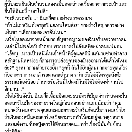
ผู้นั้นจะหยิบเงินจำนวนสองหมื่นดอลล่าเอเชียออกจากกระเป๋าและ
ยื่นให้ฉินอวี่ “เอาไปสิ”
“จะดีเหรอครับ...” ฉินอวี่ตอบอย่างหวาดระแวง
“ถ้าไม่เอาเงิน ก็เอาลูกปีนแทนไหมล่ะ!” ชายร่างใหญ่กล่าวอย่าง
เย็นชา “เลือกเลยจะเอาอันไหน”
เหงื่อไหลลงมาจากหน้าผาก สัญชาตญาณของฉินอวี่บอกว่าหากคน
เหล่านี้ไม่พอใจกับคำตอบ พวกเขาคงไม่ลังเลที่จะฆ่าตนแน่นอน
“ไอ้หนู...นายเป็นหนึ่งในเจ้าหน้าที่ผู้ดูแลคดีนี้ แค่นายช่วยทำลาย
หลักฐานนิดหน่อย ก็สามารถปล่อยคนของฉันออกมาได้แล้วใช่ไหม
ล่ะ
?”
ลุงหม่าถามด้วยรอยยิ้ม “ยุคนี้ ฉันได้ยินผู้คนมากมายพูดเกี่ยว
กับอาหาร การเอาตัวรอด และอำนาจ ทว่ากลับไม่มีใครพูดถึงศีล
ธรรมแม้แต่น้อย ถ้านายรับเงินนี้ไปคงมีกินมีใช้ไม่ต้องทำงานไป
อีกนาน...”
เมื่อได้ยินดังนั้น ฉินอวี่ก็เอื้อมมือแตะธนบัตรที่มีมูลค่ากว่าสองหมื่น
ดอลลาร์ในมือของชายร่างใหญ่ก่อนตอบอย่างนอบน้อมว่า “คุณ
หม่าครับ ผมเคารพคุณและผมอยากจะรับเงินก้อนนี้มาก ผมเข้าใจ
ว่าเงินสองหมื่นดอลลาร์เอเชียสามารถทำให้ผมอยู่อย่างสุขสบาย
และแต่งงานกับหญิงสาวได้อีกหลายคน...ทว่าเรื่องนี้มันซับซ้อน
กว่าที่คิด”