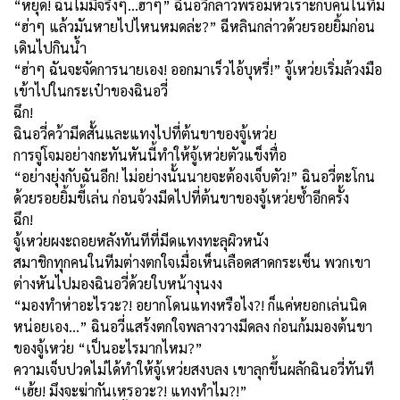
“หยุด! ฉันไม่มีจริงๆ…ฮ่าๆ” ฉินอวี่กล่าวพร้อมหัวเราะกับคนในทีม
“ฮ่าๆ แล้วมันหายไปไหนหมดล่ะ
?”
ฉีหลินกล่าวด้วยรอยยิ้มก่อน
เดินไปกินน้ำ
“ฮ่าๆ ฉันจะจัดการนายเอง! ออกมาเร็วไอ้บุหรี่!” จู้เหว่ยเริ่มล้วงมือ
เข้าไปในกระเป๋าของฉินอวี่
ฉึก!
ฉินอวี่คว้ามีดสั้นและแทงไปที่ต้นขาของจู้เหว่ย
การจู่โจมอย่างกะทันหันนี้ทำให้จู้เหว่ยตัวแข็งทื่อ
“อย่างยุ่งกับฉันอีก! ไม่อย่างนั้นนายจะต้องเจ็บตัว!” ฉินอวี่ตะโกน
ด้วยรอยยิ้มขี้เล่น ก่อนจ้วงมีดไปที่ต้นขาของจู้เหว่ยซ้ำอีกครั้ง
ฉึก!
จู้เหว่ยผงะถอยหลังทันทีที่มีดแทงทะลุผิวหนัง
สมาชิกทุกคนในทีมต่างตกใจเมื่อเห็นเลือดสาดกระเซ็น พวกเขา
ต่างหันไปมองฉินอวี่ด้วยใบหน้างุนงง
“มองทำห่าอะไรวะ
?!
อยากโดนแทงหรือไง
?! ก็
แค่หยอกเล่นนิด
หน่อยเอง…” ฉินอวี่แสร้งตกใจพลางวางมีดลง ก่อนก้มมองต้นขา
ของจู้เหว่ย “เป็นอะไรมากไหม
?”
ความเจ็บปวดไม่ได้ทำให้จู้เหว่ยสงบลง เขาลุกขึ้นผลักฉินอวี่ทันที
“เฮ้ย! มึงจะฆ่ากันเหรอวะ
?!
แทงทำไม
?!”