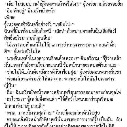
“เฮ้ย! ไม่สอบปากคำผู้ต้องหาแล้วหรือไง
?!”
จู้เหว่ยถามด้วยรอยยิ้ม
“อืม พักอยู่” ฉินอวี่พยักหน้า
เพียะ!
จู้เหว่ยตบหัวฉินอวี่อย่างจัง “เขยิบไป!”
ฉินอวี่ยิ้มพร้อมขยับตัวหนี “เลิกทำตัวหยาบคายกับฉันเสียที! มี
สิทธิ์อะไรมาตบหัวคนอื่น!”
“ไอ้เวร! ตบหัวแค่นี้ไม่ได้! แกวางอำนาจเพราะผ่านงานแล้วงั้น
สิ
?!”
จู้เหว่ยยั่วโมโห
“นายกินเหล้าในเวลางานอีกแล้วเหรอ
?!”
ฉินอวี่ถาม “ก็รู้ว่าเหล้า
มันแพง! ถ้ายังตามใจปากแบบนี้ วันหน้านายจะหมดตัวเอานะ!”
“ช่วยไม่ได้…ฉันต้องสังสรรค์กับเพื่อนฝูง!” จู้เหว่ยตอบพลางสั่นขา
“พ่อแม่เอาแต่รบเร้าให้แต่งงาน พวกเขานัดให้ฉันไปเจอสาว
ญี่ปุ่น”
“อืม” ฉินอวี่พยักหน้าพลางหยิบบุหรี่ชุนฮวาออกมาคาบก่อนจุดไฟ
“อะไรวะ
?!”
จู้เหว่ยอึ้งก่อนด่า “ไอ้สัตว์! ไหนบอกว่าบุหรี่หมด!
โกหก! ส่งมาสักมวนดิ!”
“หมด...มวนนี้มวนสุดท้าย!” ฉินอวี่ตอบก่อนหันไปสูบ
“หยุดแกล้งหัวหน้าสักที! บุหรี่นั่นแพงจะตายนายก็รู้! เป็นฉัน...ฉัน
ก็ไม่ให้!” กวนฉีกล่าวกับจู้เหว่ยอย่างติดตลกพลางผายมือไปที่ฉี