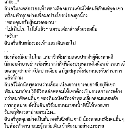
เถอะ…”
ฉินอวี่มองกล่องรองเท้าพลางคิด หยวนเค่อมิใช่คนที่สักแต่พูด เขา
พร้อมทำทุกอย่างเพื่อผลประโยชน์ของลูกน้อง
“ขอบคุณครับผู้หมวดหยวน”
“ไม่เป็นไร...ไปได้แล้ว” หยวนเค่อกล่าวด้วยรอยยิ้ม
“ครับ!”
ฉินอวี่หยิบกล่องรองเท้าและเดินออกไป
…
สองห้องถัดมาไม่ไกล...สมาชิกทีมสามสอบปากคำผู้ต้องหาคดี
ลักลอบค้ายาอย่างเข้มข้น ทว่าสิ่งที่ต้องประหลาดใจคือหม่าเหลาเอ๋
อและลุงสามต่างปิดปากเงียบ แม้ลูกสมุนทั้งสองคนจะรับสารภาพ
แล้วก็ตาม
ฉินอวี่ไม่ถนัดพูดจาหว่านล้อม เนื่องจากเขาเคยอาศัยอยู่ที่เขต
พัฒนามาก่อน วิถีชีวิตหล่อหลอมให้เขาต้องเป็นคนหยาบกระด้าง
ทว่าสมาชิกคนอื่นๆ ของทีมถนัดเรื่องคำพูดเกลี้ยกล่อมและหลัก
การกฎหมาย ดังนั้นฉินอวี่จึงมอบหมายหน้าที่นี้ให้พวกเขา
วันพฤหัสเวลาบ่ายสามโมง…
ฉินอวี่พูดคุยอย่างเป็นกันเองกับฉีหลิน จาบี น้องหกและทีมคนอื่นๆ
ในห้องทำงาน ขณะจู้เหว่ยเดินเข้าห้องมาอย่างเมามาย