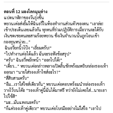
ตอนที่ 12 มองโลกมุมต่าง
แปดนาฬิกาของวันรุ่งขึ้น
หยวนเค่อส่งยิ้มให้ฉินอวี่ในห้องทำงานส่วนตัวของตน “เอาล่ะ!
เข้าประเด็นเลยแล้วกัน ทุกคนที่ร่วมปฏิบัติการเมื่อวานจะได้รับ
เงินชดเชยคนละสามร้อยหยวน ซึ่งเงินจำนวนนั้นถูกโอนเข้า
กองทุนหน่วย...”
ฉินอวี่ยกนิ้วโป้ง “เยี่ยมครับ!”
“ไปทำงานต่อได้แล้ว ฉันจะรอฟังข้อสรุป”
“ครับ” ฉินอวี่พยักหน้า “ออกไปได้!”
“เดี๋ยว...” หยวนเค่อกล่าวพลางเปิดลิ้นชักพร้อมหยิบกล่องรองเท้า
ออกมา “นายใส่รองเท้าไซส์อะไร
?”
“สี่สิบสามครับ”
“อืม...เราใส่ไซส์เดียวกัน” หยวนเค่อตอบพร้อมนำกล่องรองเท้า
วางไว้บนโต๊ะ “รองเท้าคู่นี้ฉันได้มาฟรี ทว่ายังไม่เคยใส่...นายเอา
ไปใช้สิ”
“มะ...มันแพงนะครับ”
“ก็แค่รองเท้าคู่เดียว!” หยวนเค่อโบกมืออย่างไม่ใส่ใจ “เอาไป