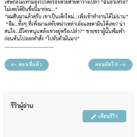
เศษถือไม้เท้ามองไปโดยรอบด้วยสายตาว่างเปล่า “ฉินอวี่เหรอ
?
ไม่เคยได้ยินชื่อนี้มาก่อน...”
“ผมสืบมาแล้วครับ เขาเป็นเด็กใหม่…เพิ่งเข้าทำงานได้ไม่นาน”
“อืม...ทั้งๆ ที่เพิ่งมาแต่จับหม่าเหล่าเอ๋อและดามินได้เลย
?
น่า
สนใจ...มีใครหนุนหลังเขาอยู่หรือเปล่า
?”
ชายชราผู้นั้นพึมพำ
ก่อนหันไปออกคำสั่ง “ไปจับตัวมันมา!”
………………………………….
ตอนที่แล้ว
ตอนถัดไป
รีวิวผู้อ่าน
เขียนรีวิว