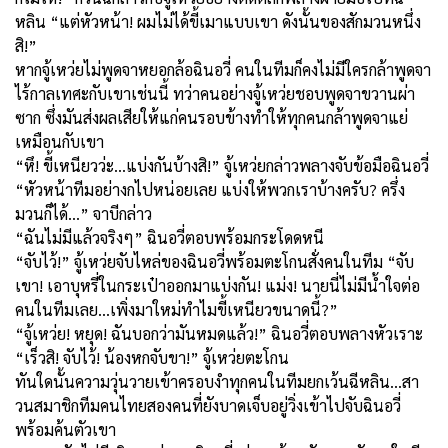
หลิน “แต่หัวหน้า! ผมไม่ได้ขี้เมาแบบเขา ดังนั้นของสักมวนหนึ่ง
สิ!”
หากจู้เหว่ยไม่พูดจาหยอกล้อฉินอวี่ คนในทีมก็คงไม่มีใครกล้าพูดจา
ไร้กาลเทศะกับเขาเช่นนี้ ทว่าคนอย่างจู้เหว่ยชอบพูดจาขวานผ่า
ซาก ซึ่งมันส่งผลเสียให้แก่คนรอบข้างทำให้ทุกคนกล้าพูดจาแย่
เหมือนกับเขา
“หึ! ขี้เหนียวว่ะ...แบ่งกันบ้างสิ!” จู้เหว่ยกล่าวพลางจับข้อมือฉินอวี่
“หัวหน้าทีมอย่างกไปหน่อยเลย แบ่งให้พวกเราบ้างครับ
?
ครึ่ง
มวนก็ได้…” จาบีกล่าว
“ฉันไม่มีแล้วจริงๆ” ฉินอวี่ตอบพร้อมกระโดดหนี
“จับไว้!” จู้เหว่ยจับไหล่ของฉินอวี่พร้อมตะโกนสั่งคนในทีม “จับ
เขา! เอาบุหรี่ในกระเป๋าออกมาแบ่งกัน! แม่ง! นายนี่ไม่มีน้ำใจต่อ
คนในทีมเลย...เพิ่งมาใหม่ทำไมขี้เหนียวขนาดนี้
?”
“จู้เหว่ย! หยุด! ฉันบอกว่ามันหมดแล้ว!” ฉินอวี่ตอบพลางหัวเราะ
“เร็วสิ! จับไว้! น้องหกจับขา!” จู้เหว่ยตะโกน
ทันใดนั้นความวุ่นวายเข้าครอบงำทุกคนในทีมยกเว้นฉีหลิน...สา
วนสมาชิกทีมคนไทยสองคนที่ยังบาดเจ็บอยู่วิ่งเข้าไปจับฉินอวี่
พร้อมค้นตัวเขา