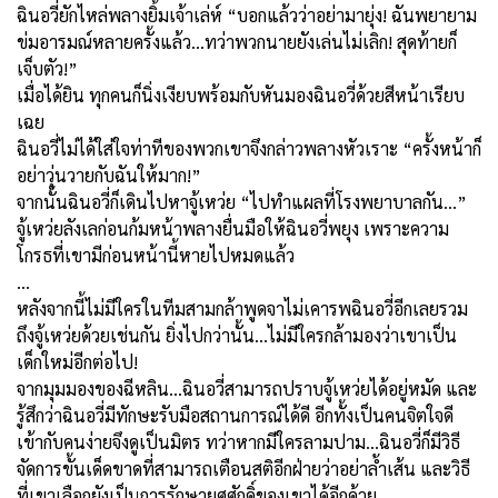
ฉินอวี่ยักไหล่พลางยิ้มเจ้าเล่ห์ “บอกแล้วว่าอย่ามายุ่ง! ฉันพยายาม
ข่มอารมณ์หลายครั้งแล้ว...ทว่าพวกนายยังเล่นไม่เลิก! สุดท้ายก็
เจ็บตัว!”
เมื่อได้ยิน ทุกคนก็นิ่งเงียบพร้อมกับหันมองฉินอวี่ด้วยสีหน้าเรียบ
เฉย
ฉินอวี่ไม่ได้ใส่ใจท่าทีของพวกเขาจึงกล่าวพลางหัวเราะ “ครั้งหน้าก็
อย่าวุ่นวายกับฉันให้มาก!”
จากนั้นฉินอวี่ก็เดินไปหาจู้เหว่ย “ไปทำแผลที่โรงพยาบาลกัน...”
จู้เหว่ยลังเลก่อนก้มหน้าพลางยื่นมือให้ฉินอวี่พยุง เพราะความ
โกรธที่เขามีก่อนหน้านี้หายไปหมดแล้ว
…
หลังจากนี้ไม่มีใครในทีมสามกล้าพูดจาไม่เคารพฉินอวี่อีกเลยรวม
ถึงจู้เหว่ยด้วยเช่นกัน ยิ่งไปกว่านั้น...ไม่มีใครกล้ามองว่าเขาเป็น
เด็กใหม่อีกต่อไป!
จากมุมมองของฉีหลิน...ฉินอวี่สามารถปราบจู้เหว่ยได้อยู่หมัด และ
รู้สึกว่าฉินอวี่มีทักษะรับมือสถานการณ์ได้ดี อีกทั้งเป็นคนจิตใจดี
เข้ากับคนง่ายจึงดูเป็นมิตร ทว่าหากมีใครลามปาม...ฉินอวี่ก็มีวิธี
จัดการขั้นเด็ดขาดที่สามารถเตือนสติอีกฝ่ายว่าอย่าล้ำเส้น และวิธี
ที่เขาเลือกยังเป็นการรักษายศศักดิ์ของเขาได้อีกด้วย