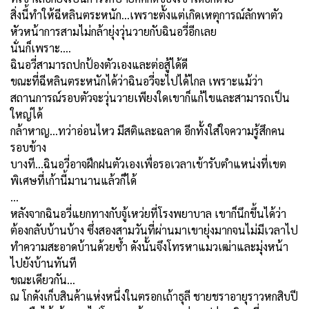
สิ่งนี้ทำให้ฉีหลินตระหนัก...เพราะตั้งแต่เกิดเหตุการณ์ลักพาตัว
หัวหน้าการสามไม่กล้ายุ่งวุ่นวายกับฉินอวี่อีกเลย
นั่นก็เพราะ....
ฉินอวี่สามารถปกป้องตัวเองและต่อสู้ได้ดี
ขณะที่ฉีหลินตระหนักได้ว่าฉินอวี่จะไปได้ไกล เพราะแม้ว่า
สถานการณ์รอบตัวจะวุ่นวายเพียงใดเขาก็แก้ไขและสามารถเป็น
ใหญ่ได้
กล้าหาญ...ทว่าอ่อนไหว มีสติและฉลาด อีกทั้งใส่ใจความรู้สึกคน
รอบข้าง
บางที...ฉินอวี่อาจฝึกฝนตัวเองเพื่อรอเวลาเข้ารับตำแหน่งที่เขต
พิเศษที่เก้านี้มานานแล้วก็ได้
…
หลังจากฉินอวี่แยกทางกับจู้เหว่ยที่โรงพยาบาล เขาก็นึกขึ้นได้ว่า
ต้องกลับบ้านบ้าง ซึ่งสองสามวันที่ผ่านมาเขายุ่งมากจนไม่มีเวลาไป
ทำความสะอาดบ้านด้วยซ้ำ ดังนั้นจึงโทรหาแมวเฒ่าและมุ่งหน้า
ไปยังบ้านทันที
ขณะเดียวกัน...
ณ โกดังเก็บสินค้าแห่งหนึ่งในตรอกเถ้าธุลี ชายชราอายุราวหกสิบปี