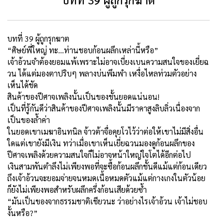
บทที่ 39 ผู้ถูกรุกฆาต
“ศิษย์พี่ใหญ่ ทะ...ท่านชอบก้อนผลึกเหล่านี้หรือ”
เจ้าอ้วนจำต้องยอมแพ้เพราะไม่อาจเบี่ยงเบนความสนใจของเยี่ยฉ
วน ได้แต่มองตาปริบๆ พลางบ่นพึมพำ เหงื่อไหลท่วมตัวอย่าง
เห็นได้ชัด
สินค้าของปีศาจเพลิงนั้นเป็นของชั้นยอดแน่นอน!
เป็นที่รู้กันดีว่าสินค้าของปีศาจเพลิงนั้นมีราคาสูงลิบลิ่วเนื่องจาก
เป็นของล้ำค่า
ในยอดเขาเมฆาอินทนิล จ้าวต้าจื่อคุยโวไว้ว่าต่อให้เขาไม่มีสิ่งอื่น
ใดแต่เขายังมีเงิน ทว่าเมื่อเขาเห็นเยี่ยฉวนมองดูก้อนผลึกของ
ปีศาจเพลิงด้วยความสนใจก็ไม่อาจหน้าใหญ่ใจโตได้อีกต่อไป
เงินสามพันตำลึงไม่เพียงพอที่จะซื้อก้อนผลึกชั้นดีแม้แต่ก้อนเดียว
ถึงเจ้าอ้วนจะยอมจ่ายจนหมดเนื้อหมดตัวแม้แต่กางเกงในตัวน้อย
ก็ยังไม่เพียงพอสำหรับผลึกครึ่งก้อนเสียด้วยซ้ำ
“มันเป็นของจากธรรมชาติเชียวนะ ว่าอย่างไรเจ้าอ้วน เจ้าไม่ชอบ
งั้นหรือ?”