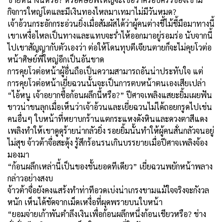
กิจการใหญ่โตและมีเงินทองไหลมาเทมาไม่มีวันหมด?
เจ้าอ้วนกระอักกระอ่วนยิ่งเมื่อสัมผัสได้ว่าผู้คนต่างชี้ไม้ชี้มือมาทางนี้
เขาเหงื่อไหลเป็นทางและแทบจะร่ำไห้ออกมาอยู่รอมร่อ นับจากนี้
ไปเขาสัญญากับตัวเองว่า ต่อให้โดนทุบตีเจียนตายก็จะไม่คุยโวต่อ
หน้าศิษย์พี่ใหญ่อีกเป็นอันขาด
การคุยโวต่อหน้าผู้อื่นถือเป็นความสามารถอันน่าประทับใจ แต่
การคุยโวต่อหน้าเยี่ยฉวนนั้นจะเป็นการตบหน้าตนเองเสียเปล่า
“ไอ้หนู เจ้าอยากซื้อก้อนผลึกนี้หรือ?” ปีศาจเพลิงแสยะยิ้มเผยฟัน
ขาวน่าขนลุกเมื่อเห็นว่าเจ้าอ้วนและเยี่ยฉวนไม่ได้ถอยกรูดไปเช่น
คนอื่นๆ ใบหน้าที่หยาบกร้านแตกระแหงดังหินและดวงตาสีแดง
เพลิงทำให้เขาดูดุร้ายน่ากลัวยิ่ง รอยยิ้มนั้นทำให้ผู้คนสั่นกลัวจนอยู่
ไม่สุข จ้าวต้าจื่อสะดุ้ง รู้สึกร้อนรนเกินบรรยายเมื่อปีศาจเพลิงจ้อง
มองมา
“ก้อนผลึกเหล่านี้เป็นของชั้นยอดทีเดียว” เยี่ยฉวนพยักหน้าพลาง
กล่าวอย่างสงบ
จ้าวต้าจื่อยังคงแสร้งทำท่าทีอวดเบ่งน่าเกรงขามแม้ใจจริงจะกังวล
หนัก เห็นได้ชัดจากเม็ดเหงื่อที่ผุดพรายบนใบหน้า
“ยอมจ่ายเก้าพันตำลึงเงินเพื่อก้อนผลึกหนึ่งก้อนเชียวหรือ? ช่าง