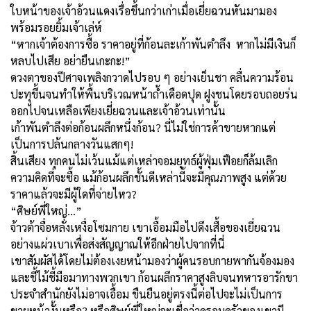
ใบหน้าของเจ้าอ้วนแดงเรื่อขึ้นกว่าเก่าเมื่อเยี่ยฉวนหันมามอง
พร้อมรอยยิ้มเจ้าเล่ห์
“หากเจ้าต้องการซื้อ ราคาอยู่ที่ก้อนละเก้าพันตำลึง หากไม่มีเงินก็
หลบไปเสีย อย่ายืนเกะกะ!”
ดวงตาของปีศาจเพลิงกวาดไปรอบ ๆ อย่างเย็นชา คลื่นความร้อน
ปะทุขึ้นจนทำให้พื้นบริเวณหน้าถ้ำเดือดปุด ฝูงชนโดยรอบถอยร่น
ออกไปจนเหลือเพียงเยี่ยฉวนและเจ้าอ้วนเท่านั้น
เก้าพันตำลึงต่อก้อนผลึกหนึ่งก้อน? นี่ไม่ใช่การค้าขายหากแต่
เป็นการปล้นกลางวันแสกๆ!
สิ้นเสียง ทุกคนไม่เว้นแม้แต่เหล่าจอมยุทธ์ผู้ฟุ่มเฟือยก็ล้มเลิก
ความคิดที่จะซื้อ แม้ก้อนผลึกชั้นดีเหล่านี้จะมีคุณภาพสูง แต่ด้วย
ราคาแล้วจะมีผู้ใดที่จ่ายไหว?
“ศิษย์พี่ใหญ่…”
จ้าวต้าจื่อหลั่งเหงื่อโซมกาย เขาเอื้อมมือไปดึงเสื้อของเยี่ยฉวน
อย่างแผ่วเบาเพื่อส่งสัญญาณให้อีกฝ่ายไปจากที่นี่
เขาสัมผัสได้โดยไม่ต้องเงยหน้ามองว่าผู้คนรอบกายพากันจ้องมอง
และชี้ไม้ชี้มือมาทางพวกเขา ก้อนผลึกราคาสูงลิบจนทหารอารักขา
ประจำสำนักยังไม่อาจเอื้อม ขืนยืนอยู่ตรงนี้ต่อไปจะไม่เป็นการ
ขายหน้างั้นหรือ? หรือศิษย์พี่ใหญ่จะเชื่อว่าครอบครัวของเขามี