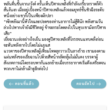
พลันตื่นขึ้นจากภวังค์ ครั้นเห็นปีศาจเพลิงที่กำลังเกรี้ยวกราดก็ตัว
สั่นงันงก เมื่ออยู่เบื้องหน้าปีศาจเพลิงแล้วจอมยุทธ์ขั้นซิวฉือระดับ
หนึ่งอย่างเขาก็เป็นเพียงผักปลา
“พักหลังมานี้หัวใจและปอดของท่านอาการไม่สู้ดีนัก หลังสามวัน
ล่วงไปหากเจ้ายังมีชีวิตอยู่ ข้าจะกระโดดลงไปในหุบเขามังกรปีศาจ
เสีย”
เยี่ยฉวนเอ่ยอย่างใจเย็น มองดูปีศาจเพลิงที่โกรธจนแทบคลั่งก่อน
จะหันหลังจากไปโดยไม่แยแส
แววตาของปีศาจเพลิงผู้เหี้ยมโหดลุกวาวเป็นลางร้าย เขามองตาม
แผ่นหลังของเยี่ยฉวนไปด้วยสีหน้ากลัดกลุ้มไม่มั่นคง บรรดาผู้
สังเกตการณ์โดยรอบพากันแยกย้ายเมื่อบรรยากาศเริ่มตึงเครียดจน
พวกเขาไม่กล้าเฝ้าดูอีกต่อไป
ตอนที่แล้ว
ตอนถัดไป