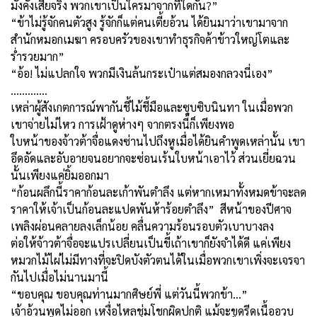
มั่งคั่งเสียจริง พวกเขาเป็นใครมาจากที่ใดกัน?”
“ข้าไม่รู้จักคนตัวสูง รู้จักก็แต่คนเตี้ยอ้วน ได้ยินมาว่าเขามาจาก
สำนักหมอกเมฆา ครอบครัวของเขาทำธุรกิจค้าข้าวใหญ่โตและ
ร่ำรวยมาก”
“อ้อ! ไม่แปลกใจ พวกมีเงินล้นกระเป๋าแต่สมองกลวงนี่เอง”
………….
เหล่าผู้สังเกตการณ์พากันชี้ไม้ชี้มือและซุบซิบนินทา ในเมื่อพวก
เขาจ่ายไม่ไหว การเฝ้าดูห่างๆ จากตรงนี้ก็เพียงพอ
ใบหน้าของจ้าวต้าจื่อแดงซ่านไปถึงหูเมื่อได้ยินคำพูดเหล่านั้น เขา
อึดอัดและอับอายจนอยากจะซ่อนเร้นใบหน้าเอาไว้ ส่วนเยี่ยฉวน
นั้นเพียงแค่ยิ้มออกมา
“ก้อนผลึกนี้ราคาก้อนละเก้าพันตำลึง แต่หากเหมาทั้งหมดข้าจะลด
ราคาให้เจ้าเป็นก้อนละแปดพันห้าร้อยตำลึง” สีหน้าของปีศาจ
เพลิงผ่อนคลายลงเล็กน้อย คลื่นความร้อนรอบตัวเบาบางลง
ต่อให้จ้าวต้าจื่อจะแปรเปลี่ยนเป็นขี้เถ้าเขาก็ยังจำได้ดี แค่เพียง
หมวกไม้ไผ่ไม่มีทางที่จะปิดบังตัวตนได้ในเมื่อพวกเขาเพิ่งจะเจรจา
กันไปเมื่อไม่นานมานี้
“ขอบคุณ ขอบคุณท่านมากศิษย์พี่ แต่วันนี้พวกข้า…”
เจ้าอ้วนพูดไม่ออก เหงื่อไหลชุ่มโชกผิดปกติ แม้จะขูดรีดเนื้ออวบ