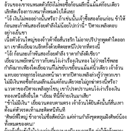
อ้วนของเขาจนหมดตัวก็ยังไม่พอซื้อก้อนผลึกนี้แม้แต่ก้อนเดียว
เลิกคิดเรื่องการเหมาทั้งหมดไปได้เลย!
“โอ้ เงินไม่พออย่างนั้นหรือ? ถ้าเช่นนั้นเจ้าซื้อสองก้อนก่อน ข้าให้
ก้อนละเก้าพันสองร้อยตำลึงไม่น้อยไปกว่านี้” ปีศาจเพลิงตอบ
อย่างเย็นชา
เนื้อตัวอ้วนใหญ่ของจ้าวต้าจื่อสั่นระริก ไม่อาจปริปากพูดคำใดออก
มา เขาดึงเยี่ยฉวนอีกครั้งด้วยคิดจะหนีไปจากที่ตรงนี้
“โอ้! ก้อนละเก้าพันสองร้อยตำลึง ราคากำลังดีเชียว”
เยี่ยฉวนพยักหน้าราวกับคนโง่เง่าเรื่องเงินทอง ไม่ว่าจะใช้พละ
กำลังมากเพียงใดเยี่ยฉวนก็ไม่ขยับเขยื้อนแม้แต่นิ้วเดียว เจ้าอ้วน
แทบอยากจะกระโจนลงหน้าผา หากปีศาจเพลิงล่วงรู้ว่าพวกเขา
ไม่มีเงินพอซื้อก้อนผลึกแม้แต่ก้อนเดียวจะไม่ถูกฆ่าตรงนี้หรือ?
แววตาของปีศาจเพลิงลุกโชน เขาโปรดปรานคนโง่เง่าเรื่องเงิน
ทองเหนือสิ่งอื่นใด “เยี่ยม ทีนี้ก็จ่ายเงินมาเสีย”
“ข้าไม่มีเงิน” เยี่ยฉวนตอบตามตรง เจ้าอ้วนได้ยินดังนั้นก็สั่นเทา
ตั้งแต่หัวจรดเท้าและคิดหนีทันที
‘ศิษย์พี่ใหญ่ ข้าอาจไม่ซื่อสัตย์นัก แต่ท่านกำลังขุดหลุมฝังศิษย์น้อง
ทั้งหมดของตน!’
จ้าวต้าจื่อเข้าใจไปเองว่าเยี่ยฉวนคงมีแผนการดีๆ ต่อให้กล้าหาญ