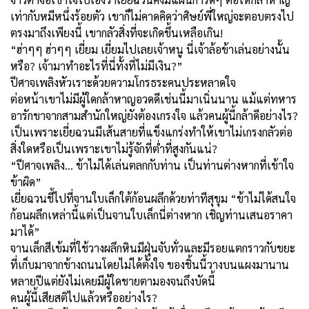
เท่ากับหมีหนึ่งร้อยตัว เขาก็ไม่คาดคิดว่าศิษย์พี่ใหญ่จะตอบตรงไป
ตรงมาถึงเพียงนี้ เขากลัวสิ่งที่จะเกิดขึ้นเหลือเกิน!
“ฮ่าๆๆ ฮ่าๆๆ เยี่ยม เยี่ยมไปเลยเจ้าหนู นี่เจ้าล้อข้าเล่นอย่างนั้น
หรือ? เจ้ามาทำอะไรที่นี่ทั้งที่ไม่มีเงิน?”
ปีศาจเพลิงหัวเราะด้วยความโกรธระคนประหลาดใจ
ต่อหน้าเขาไม่มีผู้ใดกล้าหาญอวดดีเช่นนี้มาเนิ่นนาน แม้แต่ทหาร
อารักขาจากสามสำนักใหญ่ยังต้องเกรงใจ แล้วคนผู้นี้กล้าดีอย่างไร?
เป็นเพราะเยี่ยฉวนมีเส้นสายที่แข็งแกร่งทำให้เขาไม่เกรงกลัวต่อ
สิ่งใดหรือเป็นเพราะเขาไม่รู้จักที่ต่ำที่สูงกันแน่?
“ปีศาจเพลิง… ข้าไม่ได้เล่นตลกกับท่าน เป็นท่านต่างหากที่เข้าใจ
ข้าผิด”
เยี่ยฉวนชี้ไปที่จานใบเล็กใต้ก้อนผลึกด้วยท่าทีสุขุม “ข้าไม่ได้สนใจ
ก้อนผลึกเหล่านี้แต่เป็นจานใบเล็กนี่ต่างหาก เชิญท่านเสนอราคา
มาได้”
จานเล็กสีเข้มที่ใช้วางผลึกหินมีฝุ่นจับทั่วและมีรอยแตกราวกับขยะ
ที่เก็บมาจากข้างถนนโดยไม่ได้ตั้งใจ ของชิ้นนี้วางบนแผงมานาน
หลายปีแต่ยังไม่เคยมีผู้ใดชายตามองจนถึงบัดนี้
คนผู้นี้เสียสติไปแล้วหรืออย่างไร?