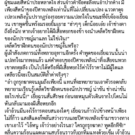
ผู้ชมเผยสีหน้าประหลาดใจ ส่วนจ้าวต้าจื่อตะลึงจนอ้าปากค้าง มี
เพียงสีหน้าของปีศาจเพลิงเท่านั้นที่ไม่เปลี่ยนแปลง แววตาดุจ
เปลวเพลิงนั้นปรากฏร่องรอยความแปลกใจในขณะที่จับจ้องเยี่ยฉ
วน เขาพูดขึ้นพร้อมรอยยิ้มเยาะ “ฮ่าๆๆ เด็กน้อยเอ๋ย เจ้าช่างตา
ถึงยิ่งนัก! หากเจ้าอยากได้ผีเสื้อหยกของข้า จงนำเคล็ดวิชาฝึกตน
ของนักปราชญ์มาแลก ไม่ใช่เงิน!”
เคล็ดวิชาฝึกตนของนักปราชญ์งั้นหรือ?
ผู้เฝ้าสังเกตการณ์ทั้งหลายอุทานอีกครั้ง คำพูดของเยี่ยฉวนนั้นน่า
แปลกใจมากพอแล้ว แต่คำตอบของปีศาจเพลิงน่าทึ่งเสียจนพวก
เขาตกตะลึง เป็นไปได้หรือที่ผีเสื้อหยกไร้ค่าไร้ราคาไม่มีผู้ใดแล
เหลียวนี้จะเป็นสมบัติล้ำค่าจริงๆ?
“อ๋า ถูกรุกฆาตจนมุมถึงเพียงนี้ แทนที่จะพยายามเอาตัวรอดกลับ
พยายามเรียนรู้เคล็ดวิชาฝึกตนของนักปราชญ์ น่าขัน ช่างน่าขัน
อะไรเช่นนี้!” เยี่ยฉวนสั่นศีรษะ ก่อนจะหมุนตัวเดินจากไปโดนไม่
หันกลับมามองผีเสื้อหยกอีก
เจ้าอ้วนมึนงงไร้การตอบสนองใดๆ เยี่ยฉวนก้าวไปข้างหน้าเพียง
ไม่กี่ก้าว แสงสีแดงก็พลันสว่างวาบและปีศาจเพลิงเข้ามาขวางทาง
เขาเอาไว้ “ไอ้หนู เจ้าว่าอย่างไรนะ? ใครถูกรุกฆาต? พูดอีกทีซิ!”
คลื่นความร้อนแผดเผาแสบร้อนราวกับถูกทิ่มแทงด้วยเข็ม เจ้าอ้วน