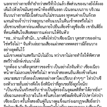
นอกจากร่างกายที่กำยำกว่าสตรีทั่วไปแล้ว สัดส่วนของนางยังโค้งงอ
เต็มไปด้วยไขมันตรงหน้าท้องที่ยื่นออก เนินอกแบนราบ บริเวณ
อื่นบนร่างกายก็มีเนื้อส่วนเกินไม่ชวนมอง ทุกคนต่างเป็นกังวล
แทนฝ่ายเจ้าบ่าวว่าจะถูกนางทับแบนในคืนเข้าหอหรือไม่?!
เยี่ยชวนขยิบตาก่อนเคลื่อนกายไปยืนเคียงข้างจูซือเจีย เขายินดียิ่ง
ที่ตนตัดสินใจเสียสละการแต่งงานให้จินหัว!
“ทะ...ท่านเจ้าสำนัก...นางคือโท่วป่าเซียงเนียว บุตรสาวของท่าน
ใช่หรือไม่?” จินหัวเอ่ยถามเสียงแผ่วพลางหดคอราวมีก้อนบาง
อย่างอุดตันไว้
แม้เขาเคยผ่านสตรีมานับไม่ถ้วน ทว่าเขาไม่อาจทำใจให้พิศวาส
สตรีร่างยักษ์เช่นนางได้!
“ถูกต้อง! นางคือบุตรสาวของข้า! เป็นอย่างไรจินหัว? เซียงเนียว
หน้าตาไม่เลวเลยใช่หรือไม่? หากเจ้าสองคนยืนเคียงข้างกันคง
เหมาะสมราวกิ่งทองใบหยกอย่างหาใดเปรียบ! ฮ่าๆๆ!” โท่วป่าเซี
ยงหัวเราะลั่นอย่างพึงใจ ยิ่งพินิจว่าที่ลูกเขยก็ยิ่งถูกใจนัก!
“เป็นเช่นนั้นจริงขอรับ! ช่างเป็นคู่ครองในอุดมคติที่หาได้ยากยิ่ง!”
เยี่ยฉวนลอบหัวเราะในใจ ครั้นสบโอกาสจึงผลักจินหัวไปหาโท่วป่า
เซียงเนียว ครั้นทั้งสองยืนคู่กันนางดูแข็งแกร่งเฉกบุรุษเสียยิ่งกว่า
อีกฝ่ายเสียอีก จินหัวดูราวเด็กหญิงผู้น่ารักและบอบบาง “เซียงเนีย