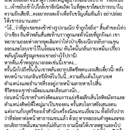
ว...เจ้าขยับเข้าไปใกล้เขาอีกนิดเถิด! ในที่สุดเขาก็สมปรารถนาใน
ความรักเสียที...คงอยากกอดเจ้าเพื่อรับขวัญเต็มทีแล้ว อย่าปล่อย
ให้เขารอนานเลย!”
“โอ้...ว่าที่ลูกเขยของข้าช่างรูปงามนัก! ข้าถูกใจยิ่ง!” สิ้นคำของโท่ว
ป่าเซียง จินหัวพลันสั่นสะท้านราวลูกแกะตัวน้อยที่ถูกรังแก เขา
พยายามถอยห่างจากจุดเดิมทว่าโท่วป่าเซียงเนียวกลับกางแขน
ออกและโอบเขาไว้ในอ้อมแขน! ทันใดนั้นกลิ่นกาย
เหม็นเปรี้ยว
พลันจู่โจมที่รูจมูกของเขาอย่างไร้ปรานี
!
หากคืนเข้าหอถูกนางกอดเช่นนี้เขาคง...
ครั้นนึกไปถึงขั้นนั้นเขาพลันอยากปลิดชีพตนเองเสียเดี๋ยวนี้! หลัง
พบหน้านางนกอินทรียักษ์ในวันนี้...ความตื่นเต้นในลาภยศ
ตำแหน่งและอำนาจที่รออยู่ภายหน้ามลายหายไปสิ้น
ชีวิตของเขาช่างมืดมนและเลือนลางนัก...
ก่อนหน้านี้เขาคร่ำเคร่งคิดแผนการแย่งชิงผลึกเส้นโลหิตมังกรและ
ตำแหน่งศิษย์พี่ใหญ่มาเป็นของตน ครั้นสบโอกาสจึงเสนอตน
แต่งงานกับบุตรีของเจ้าสำนักเครื่องนิลแทนเยี่ยฉวน ทั้งยังรับปาก
ว่าที่พ่อตาต่อหน้าสาธารณชนแล้ว ด้วย! หากจะถอนคำพูดและขอ
ยกเลิกการหมั้นหมายคงไม่ทันการ ยามนี้จะให้เขาลดฐานะลงไป