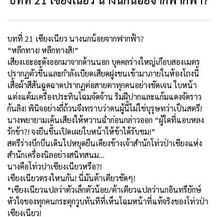
บทที่ 21 เซียงเนียว นางนกน้อยจากฟากฟ้า?
“หลีกทาง! หลีกทางสิ!”
เสียงเอะอะดังออกมาจากด้านนอก บุคคลร่างใหญ่เกือบสองเมตร
ปรากฏตัวขึ้นและกำลังเบียดเสียดฝูงชนเข้ามาภายในห้องโถงนี้
เสื้อผ้าสีสันฉูดฉาดปรากฏต่อสายตาทุกคนอย่างชัดเจน ใบหน้า
แต่งแต้มเครื่องประทินโฉมจัดจ้าน ริมฝีปากและแก้มแดงจัดราว
ก้นลิง! พินิจอย่างถี่ถ้วนจึงทราบว่าคนผู้นี้ไม่ใช่บุรุษทว่าเป็นสตรี!
นางพยายามเค้นเสียงให้หวานฉ่ำก่อนกล่าวออก “
ผู้ใดที่แอบหลง
รักข้า?! จงยืนขึ้นเปิดเผยใบหน้าให้ข้าได้รับชม!
”
สตรีร่างบึกบึนเดินไปหยุดยืนเคียงข้างเจ้าสำนักโท่วป่าเซียงแห่ง
สำนักเครื่องนิลอย่างสนิทสนม...
นางคือโท่วปาเซียงเนียวหรือ?!
เซียงเนียวตรงไหนกัน! นี่มันต้าเตียวชัดๆ!
*เซียงเนียวแปลว่าตัวเล็กตัวน้อย/ต้าเตียวแปลว่านกอินทรียักษ์
หัวใจของทุกคนกระตุกวูบทันทีที่เห็นโฉมหน้าที่แท้จริงของโท่วป่า
เซียงเนียว!