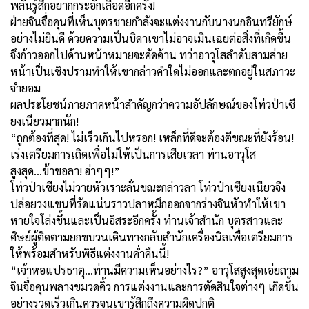
พลันรู้สึกอยากกระอักเลือดอีกครั้ง!
ฝ่ายจินจื่อคุนที่เห็นบุตรชายกำลังจะแต่งงานกับนางนกอินทรียักษ์
อย่างไม่ยินดี ด้วยความเป็นบิดาเขาไม่อาจเมินเฉยต่อสิ่งที่เกิดขึ้น
จึงก้าวออกไปด้านหน้าหมายจะคัดค้าน ทว่าอาวุโสลำดับสามส่าย
หน้าเป็นเชิงปรามทำให้เขากล่าวคำใดไม่ออกและตกอยู่ในสภาวะ
จำยอม
ผลประโยชน์ภายภาคหน้าสำคัญกว่าความอัปลักษณ์ของโท่วป่าเซี
ยงเนียวมากนัก!
“ถูกต้องที่สุด! ไม่เร็วเกินไปหรอก! เหล็กที่ดีจะต้องตีขณะที่ยังร้อน!
เร่งเตรียมการเถิดเพื่อไม่ให้เป็นการเสียเวลา ท่านอาวุโส
สูงสุด...ข้าขอลา! ฮ่าๆๆ!”
โท่วป่าเซียงไม่วายหัวเราะลั่นขณะกล่าวลา โท่วป่าเซียงเนียวจึง
ปล่อยวงแขนที่รัดแน่นราวปลาหมึกออกจากร่างจินหัวทำให้เขา
หายใจโล่งขึ้นและเป็นอิสระอีกครั้ง ท่านเจ้าสำนัก บุตรสาวและ
ศิษย์ผู้ติดตามยกขบวนเดินทางกลับสำนักเครื่องนิลเพื่อเตรียมการ
ให้พร้อมสำหรับพิธีแต่งงานค่ำคืนนี้!
“เจ้าหอแปรธาตุ...ท่านมีความเห็นอย่างไร?” อาวุโสสูงสุดเอ่ยถาม
จินจื่อคุนพลางขมวดคิ้ว การแต่งงานและการตัดสินใจต่างๆ เกิดขึ้น
อย่างรวดเร็วเกินควรจนเขารู้สึกถึงความผิดปกติ