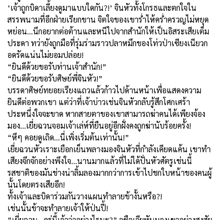
‘เจ้าถูกบิดาเลี้ยงดูมาแบบใดกัน?!’ จินหัวทั้งโกรธและตกใจใน
สรรพนามที่อีกฝ่ายเรียกขาน จิตใจของเขาร่ำไห้คร่ำครวญไม่หยุด
หย่อน...นึกอยากต่อต้านและหนีไปจากสำนักให้เป็นอิสระเสียเต็ม
ประดา ทว่ายังถูกมือที่รุ่มร่ามราวปลาหมึกของโท่วป่าเซียงเนียวก
อดรัดแน่นไม่ยอมปล่อย!
“ยินดีด้วยขอรับท่านเจ้าสำนัก!”
“ยินดีด้วยขอรับศิษย์พี่จินหัว!”
บรรดาศิษย์ทยอยเรียงแถวแล้วก้าวไปด้านหน้าเพื่อแสดงความ
ยินดีต่อพวกเขา แต่ว่าที่เจ้าบ่าวเช่นจินหัวกลับรู้สึกโศกเศร้า
ประหนึ่งใจจะขาด หากสายตาของเขาสามารถฆ่าคนได้เพียงจ้อง
มอง...เยี่ยฉวนจอมเจ้าเล่ห์ที่ยืนอยู่อีกฝั่งคงถูกฆ่านับร้อยครั้ง!
“หึๆ คอยดูเถิด...นี่เพิ่งเริ่มต้นเท่านั้น!”
เยี่ยฉวนหัวเราะเยือกเย็นพลางมองจินหัว
ที่กำลังเคียดแค้น
เขาทำ
เสียงจึกจักอย่างพึงใจ...นานมากแล้วที่ไม่ได้ปั่นหัวศัตรูเช่นนี้
รสชาติของมันช่างน่าลิ้มลองมากกว่าการเข้าไปชกใบหน้าของคนผู้
นั้นโดยตรงเสียอีก!
ทั้งเจ้าและบิดาร่วมกันวางแผนทำลายข้างั้นหรือ?!
เช่นนั้นข้าจะทำลายเจ้าให้ป่นปี้!
“เยี่ยฉวน...ครู่นี้เจ้าว่าอย่างไรนะ?” จูซือเจียหันมองเขาอย่างสงสัย