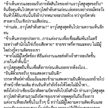
“ข้าเห็นควรและยอมรับการตัดสินใจของท่านอาวุโสสูงสุดขอรับ!”
จินจื่อคุนหันไปสบตาอาวุโสลำดับสามก่อนเอ่ยตอบอย่างระมัดระวัง
จินหัวได้ยินเช่นนั้นจึงอ้าปากหมายจะประท้วง ทว่าถูกบิดาส่ง
สายตาเป็นเชิงปรามเสียก่อน...
“ท่านล่ะ...อาวุโสลำดับสาม?” อาวุโสสูงสุดหันไปถามความเห็นอีก
คน
“ข้าเห็นควรทุกประการ...การแต่งงานเพื่อเชื่อมสัมพันธไมตรี
ระหว่างสำนักไม่ใช่เรื่องเสียหาย” ชายชราหรี่ตาขณะตอบ ไม่มีผู้
ใดล่วงรู้ความคิดของเขา
“หากไม่มีผู้ใดขัดข้อง พิธีแต่งงานและส่งตัวเจ้าสาวจะเกิดขึ้น
ภายในค่ำคืนนี้!”
อาวุโสสูงสุดยืนขึ้นเพื่อสั่งการก่อนเดินออกจากห้องโถง...
“ยินดีด้วยขอรับ! ขอแสดงความยินดี!”
บรรดาศิษย์ต่างยิ้มแย้มและเข้ามาแสดงความยินดีก่อนแยกย้ายไป
ทำหน้าที่ตามเดิม ส่วนจินหัวกำลังร้องไห้โดยไม่มีน้ำตา...
หลังโท่วป่าเซียงเนียวติดตามบิดากลับไปยังสำนัก ท่านอาวุโสสูงสุด
อาวุโสลำดับสามรวมถึงบิดาของเขาต่างพูดคุยกันถึงเรื่องการ
แต่งงานที่จะเกิดขึ้นในเร็วๆ นี้ ทว่าไม่มีผู้ใดถามความคิดเห็นและ
ความยินยอมจากเขาแม้แต่คำเดียว ทุกคนปฏิบัติต่อเขาราวธาตุ