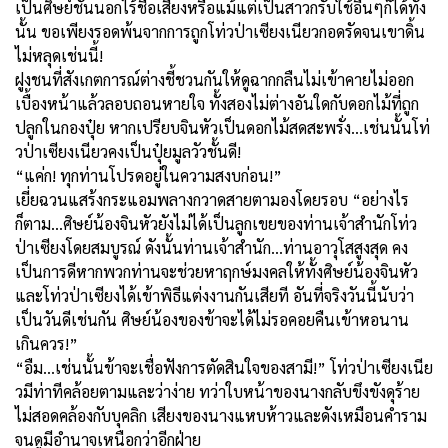
เป็นศิษย์ชั้นนอกไร้ชื่อเสียงหรือแม้แต่เป็นสาวกรับใช้อื่นๆก็ได้ทั้ง
นั้น ขอเพียงรอดพ้นจากการถูกโท่วป่าเซียงเนียวกอดรัดจนเขาดิ้น
ไม่หลุดเช่นนี้!
ฝูงชนที่สังเกตการณ์ต่างชี้ชวนกันให้ดูฉากกลืนไม่เข้าคายไม่ออก
เบื้องหน้าแล้วลอบถอนหายใจ ทั้งสองไม่ต่างอันใดกับดอกไม้ที่ถูก
ปลูกในกองปุ๋ย หากเปรียบจินหัวเป็นดอกไม้สดสะพรั่ง...เช่นนั้นโท่
วป่าเซียงเนียวคงเป็นปุ๋ยมูลวัวชั้นดี!
“แค่ก! ทุกท่านโปรดอยู่ในความสงบก่อน!”
เยี่ยฉวนแสร้งกระแอมพลางกวาดสายตามองโดยรอบ “อย่างไร
ก็ตาม...ศิษย์น้องจินหัวยังไม่ได้เป็นลูกเขยของท่านเจ้าสำนักโท่ว
ป่าเซียงโดยสมบูรณ์ ดังนั้นท่านเจ้าสำนัก...ท่านอาวุโสสูงสุด คง
เป็นการดีหากพวกท่านจะช่วยหาฤกษ์มงคลให้ทั้งศิษย์น้องจินหัว
และโท่วป่าเซียงได้เข้าพิธีแต่งงานกันเสียที อันที่จริงวันนี้นับว่า
เป็นวันดีเช่นกัน ศิษย์น้องของข้าจะได้ไม่รอคอยคืนเข้าหอนาน
เกินควร!”
“อืม...เช่นนั้นข้าจะเชื่อฟังการตัดสินใจของสามี!” โท่วป่าเซียงเนีย
วมีท่าทีคล้อยตามและว่าง่าย ทว่าใบหน้าของนางกลับขึงขังดุร้าย
ไม่สอดคล้องกับบุคลิก เสียงของนางแหบห้าวและดังเหมือนคำราม
จนดูมีอำนาจเหนือกว่าอีกฝ่าย