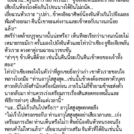
เสียงในห้องโถงดังเกินไปจนนางได้ยินไม่ถนัด...
เยี่ยฉวนหัวเราะ “เปล่า...ข้าคงอิจฉาศิษย์น้องจินหัวเกินไปจึงเผลอ
พึมพำออกมา คืนนี้เขาจะแต่งงานและเข้าหอกับนางนกน้อย
แล้ว!”
สตรีร่างคล้ายบุรุษนางนั้นน่ะหรือ? เห็นทีจะเรียกว่านางนกน้อยไม่
เหมาะกระมัง?! ครั้นมองไปยังจินหัวและโท่วป่าเซียง จูซือเจียพลัน
หัวเราะ ดวงตาคู่งามฉายแววขบขัน
“ฮ่าๆๆ ข้าเห็นดีด้วย! เช่นนั้นคืนนี้จะเป็นคืนเข้าหอของเจ้าทั้ง
สอง!”
โท่วป่าเซียงพอใจในตัวว่าที่ลูกเขยยิ่งกว่าเก่า เขาหัวเราะชอบใจ
พลางโบกมือ “ท่านอาวุโสสูงสุด...เช่นนั้นข้าคงต้องขอพาตัวบุตร
สาวกลับไปยังสำนักเครื่องนิลก่อน ภายในไม่กี่ชั่วยามข้าจะส่งตัว
นางกลับมา ท่านควรเร่งเตรียมการเรื่องสินสอดทองหมั้นและ
พิธีการต่างๆ เสียตั้งแต่เวลานี้”
“นะ...นี่ไม่เร็วเกินไปหรือ?!” อาวุโสสูงสุดตกตะลึง
“ไม่เร็วไปหรอกขอรับ! ท่านอาวุโสสูงสุดอย่าเสียเวลาเลย...เร่ง
เตรียมการเถิด! ท่านเห็นหรือไม่?! ศิษย์น้องจินหัวทนรอจนถึง
พลบค่ำไม่ไหวแล้ว!” เยี่ยฉวนกล่าวเสริม จินหัวที่ได้ยินเช่นนั้น