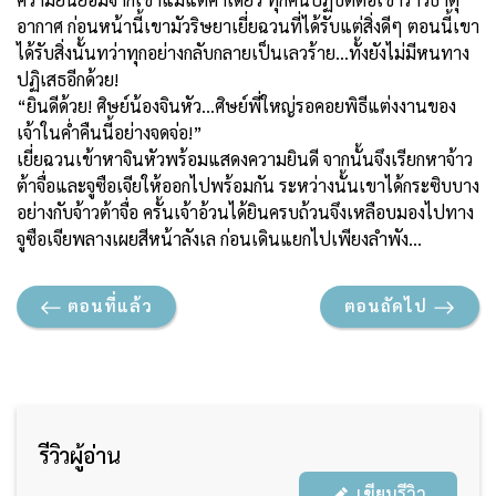
อากาศ
ก่อนหน้านี้เขามัวริษยาเยี่ยฉวนที่ได้รับแต่สิ่งดีๆ ตอนนี้เขา
ได้รับสิ่งนั้นทว่าทุกอย่างกลับกลายเป็นเลวร้าย...ทั้งยังไม่มีหนทาง
ปฏิเสธอีกด้วย!
“ยินดีด้วย! ศิษย์น้องจินหัว…ศิษย์พี่ใหญ่รอคอยพิธีแต่งงานของ
เจ้าในค่ำคืนนี้อย่างจดจ่อ!”
เยี่ยฉวนเข้าหาจินหัวพร้อมแสดงความยินดี จากนั้นจึงเรียกหาจ้าว
ต้าจื่อและจูซือเจียให้ออกไปพร้อมกัน ระหว่างนั้นเขาได้กระซิบบาง
อย่างกับจ้าวต้าจื่อ ครั้นเจ้าอ้วนได้ยินครบถ้วนจึงเหลือบมองไปทาง
จูซือเจียพลางเผยสีหน้าลังเล ก่อนเดินแยกไปเพียงลำพัง...
ตอนที่แล้ว
ตอนถัดไป
รีวิวผู้อ่าน
เขียนรีวิว