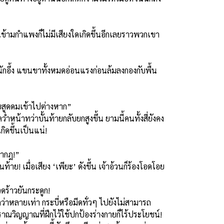
นข้ามกำแพงก็ไม่มีเสียงใดเกิดขึ้นอีกเลยราวพวกเขา
หนักอึ้ง แขนขาทั้งหมดอ่อนแรงก่อนล้มลงกองกับพื้น
้ายสูดดมเข้าไปต่างหาก”
น้าทว่าบั้นท้ายกลับยกสูงขึ้น ยามนี้คนทั้งสี่ยังคง
กิดขึ้นเป็นแน่!
กษากฎ!”
! เมื่อเสียง ‘เพียะ’ ดังขึ้น เจ้าอ้วนก็ร้องโอดโอย
วดร้าวยันกระดูก!
ว่าหลายเท่า กระบี่หรือมีดทั่วๆ ไปยังไม่สามารถ
าณวิญญาณที่ฝึกไว้ใช้ปกป้องร่างกายก็ไร้ประโยชน์!