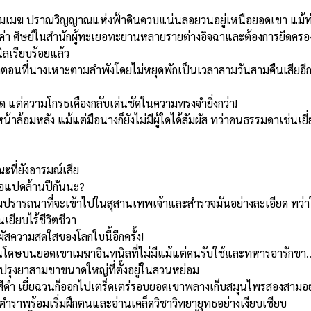
ียมเมฆ ปราณวิญญาณแห่งฟ้าดินควบแน่นลอยวนอยู่เหนือยอดเขา แม้ท่า
้ำค่า ศิษย์ในสำนักผู้ทะเยอทะยานหลายรายต่างอิจฉาและต้องการยึดครอ
ิลเรียบร้อยแล้ว
งกว่าตอนที่นางเหาะตามลำพังโดยไม่หยุดพักเป็นเวลาสามวันสามคืนเสียอี
ด แต่ความโกรธเคืองกลับเด่นชัดในความทรงจำยิ่งกว่า!
น้าล้อมหลัง แม้แต่มือนางก็ยังไม่มีผู้ใดได้สัมผัส ทว่าคนธรรมดาเช่นเ
ณะที่ยังอารมณ์เสีย
หรือแปดล้านปีกันนะ?
มปรารถนาที่จะเข้าไปในสุสานเทพเจ้าและสำรวจมันอย่างละเอียด ทว่าในแ
เยียบไร้ชีวิตชีวา
ผัสความสดใสของโลกใบนี้อีกครั้ง!
ันโดษบนยอดเขาเมฆาอินทนิลที่ไม่มีแม้แต่คนรับใช้และทหารอารักขา...แม้อ
ปรุงยาสามขาขนาดใหญ่ที่ตั้งอยู่ในสวนหย่อม
ีดำ เยี่ยฉวนก็ออกไปเตร็ดเตร่รอบยอดเขาพลางเก็บสมุนไพรสองสามอย่าง
ตำราพร้อมเริ่มฝึกตนและอ่านเคล็ดวิชาวิทยายุทธอย่างเงียบเชียบ