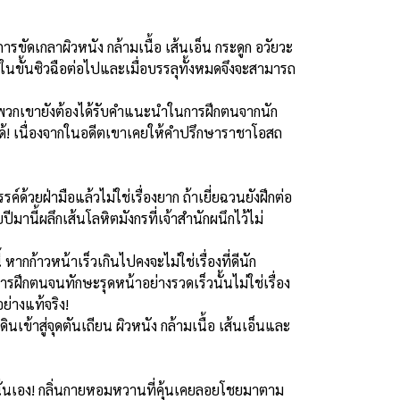
่ การขัดเกลาผิวหนัง กล้ามเนื้อ เส้นเอ็น กระดูก อวัยวะ
กในขั้นซิวฉือต่อไปและเมื่อบรรลุทั้งหมดจึงจะสามารถ
และพวกเขายังต้องได้รับคำแนะนำในการฝึกตนจากนัก
เองได้! เนื่องจากในอดีตเขาเคยให้คำปรึกษาราชาโอสถ
ด้วยฝ่ามือแล้วไม่ใช่เรื่องยาก ถ้าเยี่ยฉวนยังฝึกต่อ
มานี้ผลึกเส้นโลหิตมังกรที่เจ้าสำนักผนึกไว้ไม่
ากก้าวหน้าเร็วเกินไปคงจะไม่ใช่เรื่องที่ดีนัก
ฝึกตนจนทักษะรุดหน้าอย่างรวดเร็วนั้นไม่ใช่เรื่อง
อย่างแท้จริง!
ข้าสู่จุดตันเถียน ผิวหนัง กล้ามเนื้อ เส้นเอ็นและ
้านั่นเอง! กลิ่นกายหอมหวานที่คุ้นเคยลอยโชยมาตาม