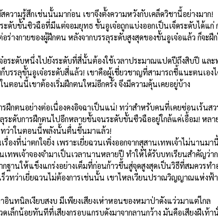
ผัสความรู้สึกเช่นนั้นมาก่อน เขาจึงตั้งความหวังกับเคล็ดวิชานี้อย่างมาก!
่าระดับขั้นซิวฉือที่มีแต่จอมยุทธ ขั้นอูเจ๋อถูกแบ่งออกเป็นเจ็ดระดับได้แก
อร่างกายของผู้ฝึกตน หลังจากบรรลุระดับสูงสุดของขั้นอูเจ๋อแล้ว ก็จะฝึ
เจ๋อระดับหนึ่งไปยังระดับที่สี่นั้นต้องใช้เวลาประมาณแปดปีถึงสิบปี 
ามก็บรรลุขั้นอูเจ๋อระดับสี่แล้ว! เขาคือผู้เชี่ยวชาญที่สามารถชี้แนะตน
อนนี้เขาต้องเริ่มฝึกตนใหม่อีกครั้ง จึงมีความคุ้นเคยอยู่บ้าง
รฝึกตนอย่างต่อเนื่องคงอิจฉาเป็นแน่! ทว่าสำหรับคนที่เคยซ่อนเร้นสวรรค์
ระดับการฝึกตนไปอีกหลายขั้นจนระดับขั้นซืวฉืออยู่ใกล้แค่เอื้อม! หลายปี
 ทว่าในตอนนี้พลังนั้นตื่นขึ้นมาแล้ว!
ื่องที่น่าตกใจยิ่ง เพราะเยี่ยฉวนเพิ่งออกจากสุสานเทพเจ้าไม่นานมานี้ ห
ุสานเทพเจ้าจองจำมาเป็นเวลานานหลายปี ทำให้ได้รับบทเรียนสำคัญว่าการ
กฐานให้แข็งแกร่งอย่างเต็มที่ก่อนก้าวขึ้นสู่จุดสูงสุดเป็นวิธีที่สมควรทำ
็วทว่าเยี่ยฉวนไม่ต้องการเช่นนั้น เขาไหลเวียนปราณวิญญาณแห่งฟ้าดินเ
อินทนิลเงียบสงบ มีเพียงเสียงเห่าหอนของหมาป่าดังแว่วมาแต่ไกล
ขมวดเล็กน้อยทันทีที่เสียงกรอบแกรบดังมาจากลานกว้าง มันคือเสียงฝีเท