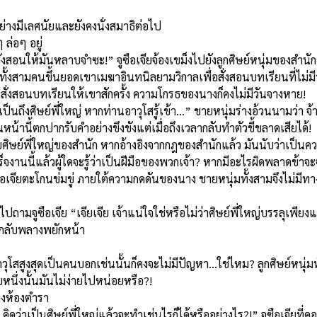
กอย่างมีเลศนัยและยังคงนั่งสมาธิต่อไป
ล่อๆ อยู่
สั่งสอนให้มันหลาบจำซะ!” จูซือเจียจ้องเขม็งไปยังลูกศิษย์หนุ่มของสำนักทั
ั้งสามคนขึ้นยอดเขาเมฆาอินทนิลยามวิกาลเพื่อสั่งสอนบทเรียนที่ไม่มีว
สั่งสอนบทเรียนให้เขาสักครั้ง ความโกรธของนางก็คงไม่มีวันจางหาย!
นก็เป็นถึงศิษย์พี่ใหญ่ หากท่านอาวุโสรู้เข้า…” ชายหนุ่มร่างอ้วนนามว่า จ้
หน้านี้ตกปากรับคำอย่างขึงขังแต่เมื่อถึงเวลากลับทำตัวขี้ขลาดเสียได้!
กับศิษย์พี่ใหญ่ของสำนัก หากอ้างอิงจากกฎของสำนักแล้ว มันนับว่าเป็น
เสร็จงานนี้แล้วผู้ใดจะรู้ว่าเป็นฝีมือของพวกเจ้า? หากมีอะไรผิดพลาดข้า
 จูซือเจียตะโกนข่มขู่ ภายใต้ความกดดันของนาง ชายหนุ่มทั้งสามจึงไม่มี
ไปถามจูซือเจีย “เจียเจีย เจ้าแน่ใจใช่หรือไม่ว่าศิษย์พี่ใหญ่บรรลุเพียงแค่
อบกลับพลางพยักหน้า
วุโสสูงสุดเป็นคนบอกเช่นนั้นก็คงจะไม่มีปัญหา...ใช่ไหม? ลูกศิษย์หนุ่มท
ับหนึ่งนั้นมันไม่ง่ายไปหน่อยหรือ?!
างห้องตำรา
! คิดว่าเป็นศิษย์พี่ใหญ่แล้วจะทำเช่นไรก็ได้หรืออย่างไร?!” จูซือเจียท