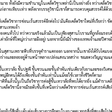
มาย ทั้งยังมีความชำนาญในเคล็ดวิชาเหล่านี้เป็นอย่างยิ่ง ทว่าเคล็ดวิชา
ละเก่งกาจเทียบเท่า! หลังจากบรรลุวิชานี้เขาก็สามารถควบคุม
สวรรค์ได้ด้
่เคล็ดวิชา
การซ่อนเร้นสวรรค์อีกต่อไป มันคือเคล็ดวิชาใหม่ที่เรียกว่า ข
สุสานเทพเจ้า
องคนทั่วไป ทว่าความจริงแล้วมันเป็นเพียงสุสานโบราณที่ถูกล้อมรอบด
ต่ายักษ์ที่ใหญ่กว่าเกาะฝังอยู่! นอกจากนี้ยังมีร่างของเทพเจ้าและปีศาจฝ
์ในสุสานเพราะหีบที่บรรจุตำราแตกออก นอกจากนั้นเขายังได้รับโคมบงก
มาจากร่างและลอยอยู่ด้านหน้าพลางเปล่งแสงนวลสว่าง ขณะดวงวิญญาณแ
ขั้นเทวาลัย ขั้นปฐพี ขั้นซวนและขั้นอำพันเช่นเดียวกับยาและของวิเ
หญ่ฝึกตนได้ถึงเพียงขั้นอำพันเท่านั้นแม้จะใช้เวลาทั้งชีวิตก็ตาม!
ิที่แล้วนั้นเป็นถือวิชาการต่อสู้ขั้นเทวาลัยที่พบได้ยากยิ่ง แม้ตำราเ
็ดวิชานี้อาจมีระดับขั้นที่เหนือกว่า
เคล็ดวิชา
การซ่อนเร้นสวรรค์เสียอ
ลับรู้สึกตื่นเต้นต่อเส้นทางการฝึกตนในอนาคต! ทุกๆสิ่งที่สูญเสียไป