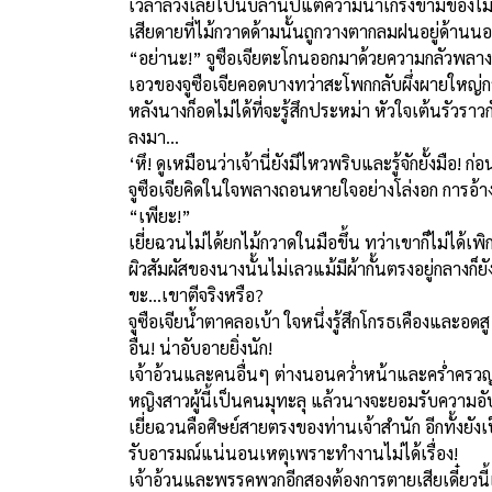
เวลาล่วงเลยไปนับล้านปีแต่ความน่าเกรงขามของไม้กว
เสียดายที่ไม้กวาดด้ามนั้นถูกวางตากลมฝนอยู่ด้าน
“อย่านะ!” จูซือเจียตะโกนออกมาด้วยความกลัวพลาง
เอวของจูซือเจียคอดบางทว่าสะโพกกลับผึ่งผายใหญ่กว่าสะ
หลังนางก็อดไม่ได้ที่จะรู้สึกประหม่า หัวใจเต้นรัวรา
ลงมา…
‘หึ! ดูเหมือนว่าเจ้านี่ยังมีไหวพริบและรู้จักยั้งมือ!
จูซือเจียคิดในใจพลางถอนหายใจอย่างโล่งอก การอ้างส
“เพียะ!”
เยี่ยฉวนไม่ได้ยกไม้กวาดในมือขึ้น ทว่าเขาก็ไม่ได้เพ
ผิวสัมผัสของนางนั้นไม่เลวแม้มีผ้ากั้นตรงอยู่กลางก
ขะ...เขาตีจริงหรือ?
จูซือเจียน้ำตาคลอเบ้า ใจหนึ่งรู้สึกโกรธเคืองและอดสู
อื่น! น่าอับอายยิ่งนัก!
เจ้าอ้วนและคนอื่นๆ ต่างนอนคว่ำหน้าและคร่ำครวญอ
หญิงสาวผู้นี้เป็นคนมุทะลุ แล้วนางจะยอมรับความอัป
เยี่ยฉวนคือศิษย์สายตรงของท่านเจ้าสำนัก อีกทั้งยั
รับอารมณ์แน่นอนเหตุเพราะทำงานไม่ได้เรื่อง!
เจ้าอ้วนและพรรคพวกอีกสองต้องการตายเสียเดี๋ยวนี้เพื