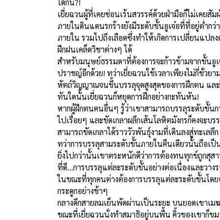
ใดกัน?!
เยี่ยฉวนผู้ที่เคยซ่อนเร้นสวรรค์ด้วยฝ่ามือก็ไม่เคยสัม
ภายในดินแดนรกร้างยังมีระดับขั้นอูเจ๋อที่ที่อยู่ต่ำกว
ภายใน รวมไปถึงเลือดซึ่งทำให้เกิดการเปลี่ยนแปลงต่
ฝึกฝนเคล็ดวิชาต่างๆ ได้
สำหรับมนุษย์ธรรมดาที่ต้องการจะก้าวข้ามจากขั้นอู
ปราชญ์อีกด้วย! ทว่าเยี่ยฉวนใช้เวลาเพียงไม่กี่ชั่วย
หัตถ์วิญญาณจนขึ้นบรรลุจุดสูงสุดของการฝึกตน และในต
ทันใดนั้นเยี่ยฉวนก็หยุดการฝึกอย่างกะทันหัน!
หากผู้ฝึกตนคนอื่นๆ รู้ว่าเขาสามารถบรรลุระดับขั้นกา
ไปเรื่อยๆ และขัดเกลาผลึกเส้นโลหิตมังกรก็คงจะบรรลุ
สามารถขัดเกลาได้ราววัวพันธุ์งามที่เดินลงสู่ทะเลลึก
ทว่าการบรรลุสามระดับขั้นภายในคืนเดียวนั้นถือเป็นเร
ยิ่งไปกว่านั้นเขาตระหนักดีว่าการต้องทนทุกข์ถูกส
ที่ดี...การบรรลุแต่ละระดับขั้นอย่างต่อเนื่องและวางรา
ในขณะที่ทุกคนต่างต้องการบรรลุแต่ละระดับขั้นโดยเร
กระดูกอย่างช้าๆ
กลางดึกสายลมเย็นพัดผ่านเป็นระยะ บนยอดเขาเมฆา
ขณะที่เยี่ยฉวนนั่งทำสมาธิอยู่บนพื้น คิ้วของเขาก็