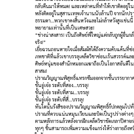
กลับคืนมาให้หมด! และเหล่าคนที่ทำให้เขาติดอยู่ในส
หลังติดอยู่ในสุสานเทพเจ้านานนับล้านปี จากนักปราช
ธรรมดา...พวกเขาคงสิ้นหวังและไม่กล้าหวังสูงเช่นนี้ ทว่
พยายามเท่านั้นที่เป็นเศษสวะ!
“ช่างน่าสงสาร! เป็นถึงศิษย์พี่ใหญ่แต่กลับถูกผู้อื่น
จริง!”
เยี่ยฉวนถอนหายใจเมื่อสัมผัสได้ถึงความคับแค้นที
ภพชาติที่แล้วเขาบรรลุเคล็ดวิชาซ่อนเร้นสวรรค์และมี
ศิษย์หนุ่มของสำนักหมอกเมฆาถือเป็นโอกาสอันดีในก
สาสม!
ปราณวิญญาณพิสุทธิ์แทรกซึมออกจากชั้นบรรยากาศและ
ขั้นอู่เจ๋อ ระดับที่สอง…บรรลุ!
ขั้นอู่เจ๋อ ระดับที่สาม…บรรลุ!
ขั้นอู่เจ๋อ ระดับที่สี่…บรรลุ!
ทันใดนั้นรังสีของปราณวิญญาณพิสุทธิ์ก็ปกคลุมไปทั่
ปราณที่ควบแน่นหมุนเวียนและบิดเป็นรูปร่างต่างๆ
ตามหลักการแล้วหลังจากฝึกเคล็ดวิชาขัดเกลาปีศาจกล
ทุกๆ ชิ้นสามารถเพิ่มความแข็งแกร่งให้ร่างกายถึงห