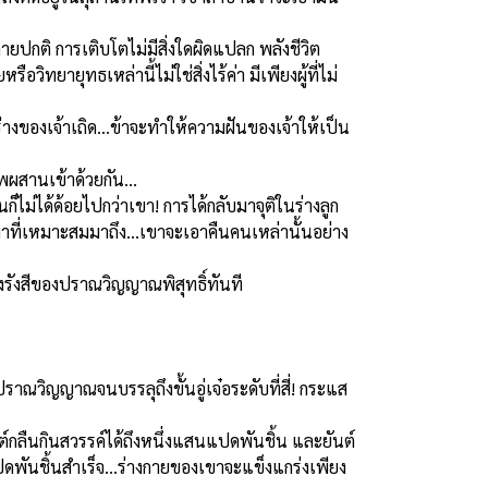
ายปกติ การเติบโตไม่มีสิ่งใดผิดแปลก พลังชีวิต
อวิทยายุทธเหล่านี้ไม่ใช่สิ่งไร้ค่า มีเพียงผู้ที่ไม่
้ร่างของเจ้าเถิด...ข้าจะทำให้ความฝันของเจ้าให้เป็น
ภพผสานเข้าด้วยกัน…
็ไม่ได้ด้อยไปกว่าเขา! การได้กลับมาจุติในร่างลูก
าที่เหมาะสมมาถึง...เขาจะเอาคืนคนเหล่านั้นอย่าง
งรังสีของปราณวิญญาณพิสุทธิ์ทันที
าณวิญญาณจนบรรลุถึงขั้นอู่เจ๋อระดับที่สี่! กระแส
์กลืนกินสวรรค์ได้ถึงหนึ่งแสนแปดพันชิ้น และยันต์
ปดพันชิ้นสำเร็จ...ร่างกายของเขาจะแข็งแกร่งเพียง