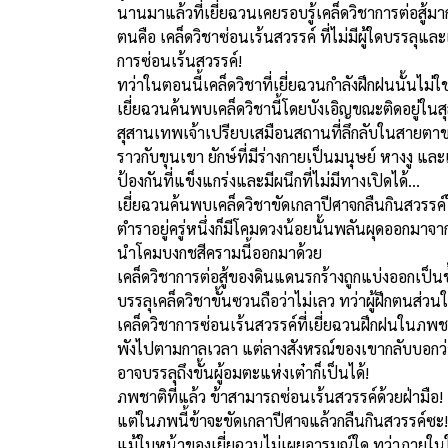
นานมาแล้วที่เยี่ยฉวนเคยรอบรู้เคล็ดวิชาการต่อสู้มาก
ตนคือ เคล็ดวิชาซ่อนเร้นสวรรค์ ที่ไม่มีผู้ใดบรรลุแ
การซ่อนเร้นสวรรค์!
ทว่าในตอนนี้เคล็ดวิชาที่เยี่ยฉวนกำลังฝึกฝนนั้นไม่ใช
เยี่ยฉวนค้นพบเคล็ดวิชานี้โดยบังเอิญขณะติดอยู่ใน
สุสานเทพเจ้าเปรียบเสมือนสถานที่ลึกลับในสายตาข
ราวกับขุนเขา ยักษ์ที่มีร่างกายเป็นมนุษย์ หางงู และเ
ป้องกันที่แข็งแกร่งและมีผนึกที่ไม่มีทางเปิดได้...
เยี่ยฉวนค้นพบเคล็ดวิชาขัดเกลาปีศาจกลืนกินสวรรค
ตำราอยู่ครู่หนึ่งก็มีโคมดวงน้อยนั้นพลันผุดออก
นำโคมบงกชสีครามนี้ออกมาด้วย
เคล็ดวิชาการต่อสู้ของดินแดนรกร้างถูกแบ่งออกเป็น
บรรลุเคล็ดวิชาขั้นซวนถือว่าไม่เลว ทว่าผู้ฝึกตนส่วนใ
เคล็ดวิชา
การซ่อนเร้นสวรรค์ที่เยี่ยฉวนฝึกฝนในภพชาต
พังไปตามกาลเวลา แต่ลางสังหรณ์ของเขากลับบอกว่าเคล
อาจบรรลุถึงขั้นผู้อมตะแห่งเต๋าก็เป็นได้!
ภพชาติที่แล้ว ข้าสามารถซ่อนเร้นสวรรค์ด้วยฝ่ามือ!
แต่ในภพนี้ข้าจะขัดเกลาปีศาจแล้วกลืนกินสวรรค์ซะ!
แม้ใบหน้าของเยี่ยฉวนไม่เผยอารมณ์ใด ทว่าภายในใจก