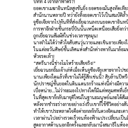
บทที่ 4 เจ้ากล้าฟาดรึ?!
ยอดเขาเมฆาอินทนิลสูงชันยิ่ง ยอดของมันสูงทัดเท
สำนักนานหลายปี ทว่ายังทิ้งยอดเขาไว้เป็นสมบัติล
จูซือเจียจากไปทันทีที่ส่งเยี่ยฉวนลงบนยอดเขาอินทน
การพาอีกฝ่ายขึ้นกระบี่บินนั้นเหน็ดเหนื่อยเสียยิ่
ถูกเยี่ยฉวนสัมผัสในช่วงเวลาชุลมุน!
นางจำไม่ได้ว่าหัวใจสับสนวุ่นวายและเขินอายเพียงใ
ในแต่ละวันศิษย์ชั้นเลิศแห่งสำนักต่างพากันมาล้อมห
หัวจรดเท้า!
“สตรีนางนี้ช่างโมโหร้ายเสียจริง!”
เยี่ยฉวนยกยิ้มเจ้าเล่ห์เมื่อเห็นจูซือเจียเหาะจากไปข
นานเพียงใดแล้วที่เขาไม่ได้รู้สึกเช่นนี้? สิบล้านปี
นักปราชญ์ชั้นยอดในดินแดนรกร้างแห่งนี้ต่างมีควา
เบื่อหน่าย...ไม่ว่าจะมองไปทางใดก็มีแต่หลุมศพที่เย็น
ในที่สุดเขาก็กลับมาจุติใหม่ในฐานะมนุษย์และได้สัม
หลังจากชำระร่างกายอย่างเร่งรีบเขาก็ใช้ชีวิตอย่างส
ทำให้เขาประหลาดใจคือค่ายกลกักกันดวงจิตและเตา
เวลาผ่านไปอย่างรวดเร็วจนท้องฟ้าแปรเปลี่ยนเป็นส
สูดอากาศด้านนอกอีกครั้งและกลับมานั่งสมาธิในห้อง