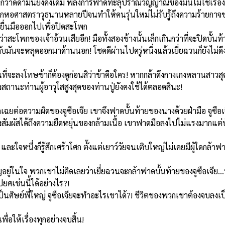
าดด้ามนี้ยังคงเดิม พลังการฟาดทะลุปราณวิญญาณของมันไม่ใช่เรื่องเล่น
นอกหอศาสตราวุธนานหลายปีจนทำให้คนรุ่นใหม่ไม่รับรู้ถึงความร้ายกาจ
ยื่นมือออกไปเพื่อปิดสะโพก
โพกของเจ้าอ้วนเสียอีก! มือทั้งสองข้างนั้นเล็กเกินกว่าที่จะปิดบั้นท้ายผ
วกับมันจะหลุดออกมาด้านนอก! โชคดีผ่านไปครู่หนึ่งแล้วเยี่ยฉวนก็ยังไม่
 ก่อนที่จะลงโทษข้าก็ต้องดูก่อนสิว่าข้าคือใคร! หากกล้าดึงกางเกงหลานสาวสุ
ถานะท่านผู้อาวุโสสูงสุดของท่านปู่ยังคงใช้ได้ตลอดสินะ!
ิกเฉยต่อความผิดของจูซือเจีย เขาจึงฟาดบั้นท้ายของนางด้วยฝ่ามือ จูซือเ
็ยังสัมผัสได้ถึงความยืดหยุ่นของกล้ามเนื้อ เขาฟาดมือลงไปไม่แรงมากแต่
 และใจหนึ่งก็รู้สึกเศร้าโศก ตั้งแต่เยาว์วัยจนเติบใหญ่ไม่เคยมีผู้ใดกล้า
ยู่ในใจ พวกเขาไม่คิดเลยว่าเยี่ยฉวนจะกล้าฟาดบั้นท้ายของจูซือเจีย.
ยศเช่นนี้ได้อย่างไร?!
งเป็นศิษย์พี่ใหญ่ จูซือเจียจะทำอะไรเขาได้?! ชีวิตของพวกเขาต้องจบล
่อให้เรื่องทุกอย่างจบสิ้น!