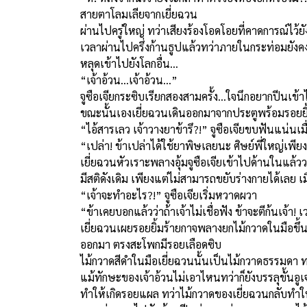
สายตาโลมเลียจากเยี่ยฉวน
ผ่านไปครู่ใหญ่ ทว่าเสียงร้องโอดโอยที่คาดการณ์ไว้ย
เวลาผ่านไปครึ่งก้านธูปแล้วทว่าภายในกระท่อมยังคงเ
หลุดเข้าไปยังโลกอื่น...
“เจ้าอ้วน...เจ้าอ้วน...”
จูซือเจียกระซิบเรียกสองสามครั้ง...ใจนึกอยากปีนเข
ขณะนั้นเองเยี่ยฉวนเดินออกมาจากประตูพร้อมรอยยิ้มละ
“ไอ้สารเลว เจ้าวางยาข้ารึ?!” จูซือเจียขบฟันแน่นเม
“เปล่า! ข้าเปล่าได้ใช้ยาพิษเลยนะ ศิษย์พี่ใหญ่เพี
เยี่ยฉวนหัวเราะพลางอุ้มจูซือเจียเข้าไปด้านในแล้วว
มีสติดังเดิม เพียงแต่ไม่สามารถขยับร่างกายได้เลย เมื
“เจ้าจะทำอะไร?!” จูซือเจียเริ่มหวาดผวา
“ข้าเคยบอกแล้วว่าถ้าเจ้าไม่เชื่อฟัง ข้าจะตีก้นเจ้า! เ
เยี่ยฉวนเผยรอยยิ้มร้ายกาจพลางยกไม้กวาดในมือขึ้น ข
ออกมา ตรงสะโพกมีรอยเลือดซิบ
ไม้กวาดสีดำในมือเยี่ยฉวนนั้นเป็นไม้กวาดธรรมดา ทว่
แม้ทักษะของเจ้าอ้วนไม่เอาไหนทว่าก็ยังบรรลุขั้นอู
ทำให้เกิดรอยแผล ทว่าไม้กวาดของเยี่ยฉวนกลับทำให้