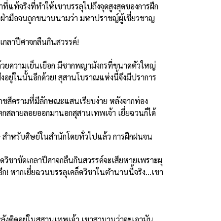
ที่แท้จริงที่ทำให้เขาบรรลุไปถึงจุดสูงสุดของการฝึก
วยฝ่ามือจนถูกขนานนามว่า มหาปราชญ์ผู้เชี่ยวชาญ
ัดเกลาปีศาจกลืนกินสวรรค์!
้วยความเย็นเยือก มีซากพญามังกรที่ขนาดตัวใหญ่
ังอยู่ในนั้นอีกด้วย! สุสานโบราณแห่งนี้จึงมีปราการ
ชสีครามที่มีลักษณะแสนเรียบง่าย หลังจากท่อง
ตกสลายลอยออกมานอกสุสานเทพเจ้า เยี่ยฉวนก็ได้
ศษ สำหรับศิษย์ในสำนักโดยทั่วไปแล้ว การฝึกฝนจน
คล็ดวิชาขัดเกลาปีศาจกลืนกินสวรรค์จะเสียหายเพราะผุ
ีก! หากเยี่ยฉวนบรรลุเคล็ดวิชาในตำนานนี้จริง...เขา
หลังติดอยู่ในสุสานเทพเจ้า เขาสาบานว่าจะเอามัน