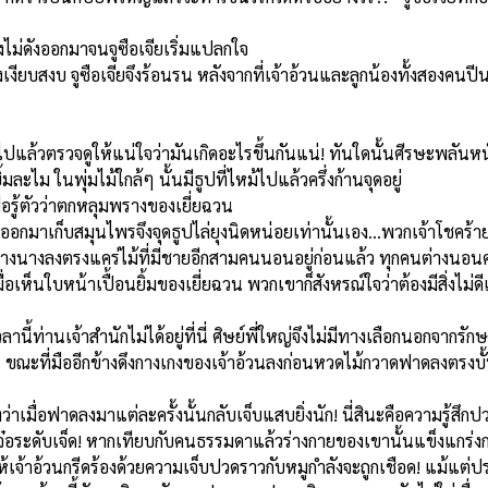
ังไม่ดังออกมาจนจูซือเจียเริ่มแปลกใจ
งียบสงบ จูซือเจียจึงร้อนรน หลังจากที่เจ้าอ้วนและลูกน้องทั้งสองคนปี
้าไปแล้วตรวจดูให้แน่ใจว่ามันเกิดอะไรขึ้นกันแน่! ทันใดนั้นศีรษะพลัน
ไม ในพุ่มไม้ใกล้ๆ นั้นมีธูปที่ไหม้ไปแล้วครึ่งก้านจุดอยู่
ื่อรู้ตัวว่าตกหลุมพรางของเยี่ยฉวน
ยงออกมาเก็บสมุนไพรจึงจุดธูปไล่ยุงนิดหน่อยเท่านั้นเอง...พวกเจ้าโชคร
างนางลงตรงแคร่ไม้ที่มีชายอีกสามคนนอนอยู่ก่อนแล้ว ทุกคนต่างนอนคว่ำห
่อเห็นใบหน้าเปื้อนยิ้มของเยี่ยฉวน พวกเขาก็สังหรณ์ใจว่าต้องมีสิ่งไม่ดีเ
วลานี้ท่านเจ้าสำนักไม่ได้อยู่ที่นี่ ศิษย์พี่ใหญ่จึงไม่มีทางเลือกนอกจากรั
ณะที่มืออีกข้างดึงกางเกงของเจ้าอ้วนลงก่อนหวดไม้กวาดฟาดลงตรงบั้นท้าย
าเมื่อฟาดลงมาแต่ละครั้งนั้นกลับเจ็บแสบยิ่งนัก! นี่สินะคือความรู้สึกป
เจ๋อระดับเจ็ด! หากเทียบกับคนธรรมดาแล้วร่างกายของเขานั้นแข็งแกร่งก
เจ้าอ้วนกรีดร้องด้วยความเจ็บปวดราวกับหมูกำลังจะถูกเชือด! แม้แต่ปร