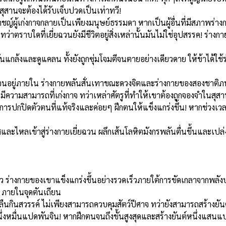
ุสานจะต้องได้รับเจ็บปวดเป็นเท่าทวี!
ญ์ผู้เก่งกาจกลายเป็นเพียงมนุษย์ธรรมดา หากเป็นผู้อื่นที่มีสภาพร่างก
าตราบใดที่เยี่ยฉวนยังมีชีวิตอยู่สิ่งเหล่านั้นมันไม่ใช่อุปสรรค! ร่างกายหรื
กลั่นแกล้งและดูแคลน ทั้งยังถูกซุ่มโจมตีจนตายอย่างเดียวดาย ให้ข้าได้ใช
่ซ่อนอยู่ภายใน ร่างกายพลันสั่นเทาขณะดวงจิตและร่างกายของสองชาติ
ความสามารถที่เก่งกาจ ทว่าเหล่าศัตรูที่ทำให้เขาต้องถูกจองจำในสุสานก
ารปกปิดตัวตนที่แท้จริงและค่อยๆ ฝึกตนให้แข็งแกร่งขึ้น! หากช่วงเวล
ไหลเข้าสู่ร่างกายเยี่ยฉวน ผลึกเส้นโลหิตมังกรพลันตื่นขึ้นและเปล่
ว ร่างกายของเขาแข็งแกร่งขึ้นอย่างรวดเร็วภายใต้การขัดเกลาจากพลังปร
 ภายในจุดตันเถียน
ืนกินสวรรค์ ไม่เพียงสามารถควบคุมสัตว์ปีศาจ ทว่ายังสามารถสร้างยันต
นึ่งหมื่นแปดพันจิน! หากฝึกตนจนถึงขั้นสูงสุดและสร้างยันต์หนึ่งแสนแ