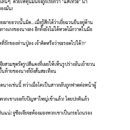
ๆ ด้วยเหตุนี้มันจึงถูกเรียกว่า ‘แส้เทวะ’ น่า
ของมัน!
ายอวบนั้นมิด...เมื่อรู้สึกได้ว่าเยี่ยฉวนยืนอยู่ด้าน
ดึงกางเกงของนางลง อีกทั้งยังไม่ได้หวดไม้กวาดในมือ
ดที่รักของท่านปู่ลง เจ้าคิดหรือว่าจะรอดไปได้?!’
จียสวมชุดรัดรูปสีแดงที่เผยให้เห็นรูปร่างอันเย้ายวน
บั้นท้ายของนางก็ยังสั่นสะเทือน
ฟาดนางเช่นนี้ ทว่าเมื่อโตเป็นสาวกลับถูกฟาดต่อหน้าผู้
..พวกเขาเจอกับปัญหาใหญ่เข้าแล้ว! โดยปกติแล้ว
งเป็นแน่! จูซือเจียจะต้องมองพวกเขาเป็นกระโถนรอง