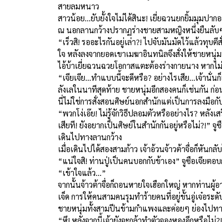
สายลมหนาว
สาวน้อย...ยับยั้งใจไม่ได้สินะ! เยี่ยฉวนยกยิ้มมุมปา
ณ นอกลานกว้างปรากฏร่างชายสามหญิงหนึ่งยืนลับๆ 
“เร็วสิ! รออะไรกันอยู่เล่า?! ไปจับมันมัดไว้แล้วทุบตี
ใจ หลังลงจากยอดเขาเมฆาอินทนิลจึงสั่งให้ชายหนุ่มท
ไอ้บ้าเยี่ยฉวนฉวยโอกาสแตะต้องร่างกายนาง หากไม่
“เจียเจีย...ทำแบบนี้จะดีหรือ? อย่างไรเสีย...เจ้านั่
ลังเลในนาทีสุดท้าย ชายหนุ่มอีกสองคนก็เช่นกัน ก่อน
นี่ไม่ใช่การสั่งสอนศิษย์นอกสำนักแต่เป็นการลงมือ
“พวกโง่เอ๊ย! ไม่รู้จักวิธีปลอมตัวหรืออย่างไร? หลัง
เสียที! ยังอยากเป็นศิษย์ในสำนักกันอยู่หรือไม่?!”
เดินไปทางลานกว้าง
เมื่อเดินไปได้สองสามก้าว เจ้าอ้วนจ้าวต้าจื่อก็หันกลับ
“แน่ใจสิ! ท่านปู่เป็นคนบอกกับข้าเอง” จูซือเจียต
“เข้าใจแล้ว...”
จากนั้นจ้าวต้าจื่อก็ถอนหายใจเฮือกใหญ่ หากท่านผู้อา
เจ็ด การให้คนสามคนรุมทำร้ายคนที่อยู่ขั้นอู่เจ๋อระด
ชายหนุ่มทั้งสามปีนข้ามกำแพงและค่อยๆ ย่องไปท
“หึ! หลังจากนี้เจ้ายังจะกล้าทำตัวจองหองอีกหรือไม่?