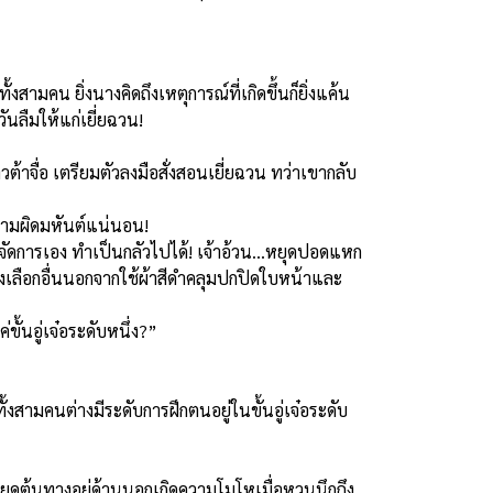
้งสามคน ยิ่งนางคิดถึงเหตุการณ์ที่เกิดขึ้นก็ยิ่งแค้น
ันลืมให้แก่เยี่ยฉวน!
าวต้าจื่อ เตรียมตัวลงมือสั่งสอนเยี่ยฉวน ทว่าเขากลับ
ความผิดมหันต์แน่นอน!
จะจัดการเอง ทำเป็นกลัวไปได้! เจ้าอ้วน...หยุดปอดแหก
ทางเลือกอื่นนอกจากใช้ผ้าสีดำคลุมปกปิดใบหน้าและ
ขั้นอู่เจ๋อระดับหนึ่ง?”
ั้งสามคนต่างมีระดับการฝึกตนอยู่ในขั้นอู่เจ๋อระดับ
ี่คอยดูต้นทางอยู่ด้านนอกเกิดความโมโหเมื่อหวนนึกถึง