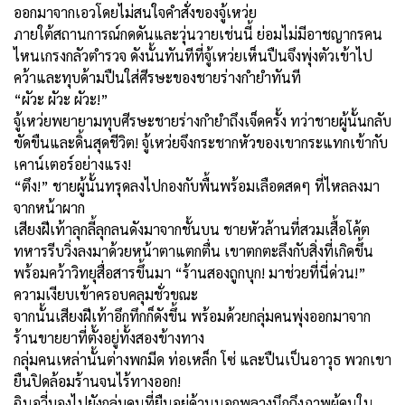
ออกมาจากเอวโดยไม่สนใจคำสั่งของจู้เหว่ย
ภายใต้สถานการณ์กดดันและวุ่นวายเช่นนี้ ย่อมไม่มีอาชญากรคน
ไหนเกรงกลัวตำรวจ ดังนั้นทันทีที่จู้เหว่ยเห็นปืนจึงพุ่งตัวเข้าไป
คว้าและทุบด้ามปืนใส่ศีรษะของชายร่างกำยำทันที
“ผัวะ ผัวะ ผัวะ!”
จู้เหว่ยพยายามทุบศีรษะชายร่างกำยำถึงเจ็ดครั้ง ทว่าชายผู้นั้นกลับ
ขัดขืนและดิ้นสุดชีวิต! จู้เหว่ยจึงกระชากหัวของเขากระแทกเข้ากับ
เคาน์เตอร์อย่างแรง!
“ตึง!” ชายผู้นั้นทรุดลงไปกองกับพื้นพร้อมเลือดสดๆ ที่ไหลลงมา
จากหน้าผาก
เสียงฝีเท้าลุกลี้ลุกลนดังมาจากชั้นบน ชายหัวล้านที่สวมเสื้อโค้ต
ทหารรีบวิ่งลงมาด้วยหน้าตาแตกตื่น เขาตกตะลึงกับสิ่งที่เกิดขึ้น
พร้อมคว้าวิทยุสื่อสารขึ้นมา “ร้านสองถูกบุก! มาช่วยที่นี่ด่วน!”
ความเงียบเข้าครอบคลุมชั่วขณะ
จากนั้นเสียงฝีเท้าอึกทึกก็ดังขึ้น พร้อมด้วยกลุ่มคนพุ่งออกมาจาก
ร้านขายยาที่ตั้งอยู่ทั้งสองข้างทาง
กลุ่มคนเหล่านั้นต่างพกมีด ท่อเหล็ก โซ่ และปืนเป็นอาวุธ พวกเขา
ยืนปิดล้อมร้านจนไร้ทางออก!
ฉินอวี่มองไปยังกลุ่มคนที่ยืนอยู่ด้านนอกพลางนึกถึงภาพผู้คนใน