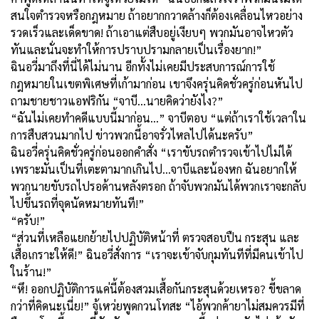
สนใจตำรวจหรือกฎหมาย ถ้าอยากกวาดล้างก็ต้องเคลื่อนไหวอย่าง
รวดเร็วและเด็ดขาด! ถ้าเอาแต่สืบอยู่เงียบๆ พวกมันอาจไหวตัว
ทันและนั่นจะทำให้การปราบปรามกลายเป็นเรื่องยาก!”
ฉินอวี่มาถึงที่นี่ได้ไม่นาน อีกทั้งไม่เคยมีประสบการณ์การใช้
กฎหมายในเขตพิเศษที่เก้ามาก่อน เขาจึงครุ่นคิดชั่วครู่ก่อนหันไป
ถามชายชาวแอฟริกัน “จาบี...นายคิดว่ายังไง?”
“ฉันไม่เคยทำคดีแบบนี้มาก่อน...” จาบีตอบ “แต่ถ้าเราใช้เวลาใน
การสืบสวนมากไป ข่าวพวกนี้อาจรั่วไหลไปได้นะครับ”
ฉินอวี่ครุ่นคิดชั่วครู่ก่อนออกคำสั่ง “เราขับรถตำรวจเข้าไปไม่ได้
เพราะมันเป็นที่เตะตามากเกินไป...จาบีและน้องหก ฉันอยากให้
พวกนายขับรถไปรอด้านหลังตรอก ถ้าจับพวกมันได้พวกเราจะกลับ
ไปขึ้นรถที่จุดนัดหมายทันที!”
“ครับ!”
“ส่วนที่เหลือแยกย้ายไปปฏิบัติหน้าที่ ตรวจสอบปืน กระสุน และ
เสื้อเกราะให้ดี!” ฉินอวี่สั่งการ “เราจะเข้าจับกุมทันทีที่มีคนเข้าไป
ในร้าน!”
“หึ! ออกปฏิบัติการแค่นี้ต้องสวมเสื้อกันกระสุนด้วยเหรอ? ขี้ขลาด
กว่าที่คิดนะเนี่ย!” จู้เหว่ยพูดกวนโทสะ “ไอ้พวกค้ายาไม่สมควรมีที่