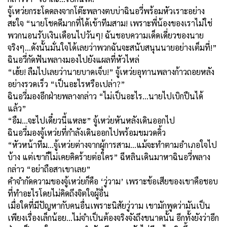
จู้เหว่ยกระโดดลงจากโต๊ะพลางตบบ่าฉินอวี่พร้อมหัวเราะอย่าง
สะใจ “นายโชคดีมากที่ได้เข้าทีมสาม! เพราะพี่น้องของเราไม่ใช่
พวกนอนรับเงินเดือนไปวันๆ! ฉันชอบความเด็ดเดี่ยวของนาย
จริงๆ...ดังนั้นมั่นใจได้เลยว่าพวกฉันจะสนับสนุนนายอย่างเต็มที่!”
ฉินอวี่กัดฟันพลางมองไปยังแผลที่หัวไหล่
“เฮ้ย! ลืมไปเลยว่านายบาดเจ็บ!” จู้เหว่ยอุทานพลางก้าวถอยหลัง
อย่างรวดเร็ว “เป็นอะไรหรือเปล่า?”
ฉินอวี่มองอีกฝ่ายพลางกล่าว “ไม่เป็นอะไร...นายไปเบิกปืนได้
แล้ว”
“อืม...จะไปเดี๋ยวนี้แหละ” จู้เหว่ยหันหลังเดินออกไป
ฉินอวี่มองจู้เหว่ยที่กำลังเดินออกไปพร้อมขมวดคิ้ว
“หัวหน้าทีม...จู้เหว่ยต่างจากผู้การสาม...แม้จะทำตามอำเภอใจไป
บ้าง แต่เขาก็ไม่เคยคิดร้ายต่อใคร” ฉีหลินเดินมาหาฉินอวี่พลาง
กล่าว “อย่าถือสาเขาเลย”
คำจำกัดความของจู้เหว่ยก็คือ ‘วู่วาม’ เพราะข้อเสียของเขาคือชอบ
ที่ทำอะไรโดยไม่คิดถึงจิตใจผู้อื่น
เมื่อใดที่มีปัญหากับคนอื่นเพราะนิสัยวู่วาม เขามักพูดว่ามันเป็น
เพียงเรื่องเล็กน้อย...ไม่จำเป็นต้องจริงจังถึงขนาดนั้น อีกทั้งยังว่าอีก