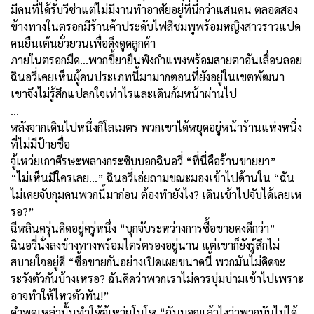
มีคนที่ได้รับวีซ่าแต่ไม่มีงานทำอาศัยอยู่ที่นี่กว่าแสนคน ตลอดสอง
ข้างทางในตรอกมีร้านค้าประดับไฟสีชมพูพร้อมหญิงสาวราวแปด
คนยืนเต้นยั่วยวนเพื่อดึงดูดลูกค้า
ภายในตรอกมืด...พวกขี้ยายืนพิงกำแพงพร้อมสายตาอันเลื่อนลอย
ฉินอวี่เคยเห็นผู้คนประเภทนี้มามากตอนที่ยังอยู่ในเขตพัฒนา
เขาจึงไม่รู้สึกแปลกใจเท่าไรและเดินก้มหน้าผ่านไป
…
หลังจากเดินไปหนึ่งกิโลเมตร พวกเขาได้หยุดอยู่หน้าร้านแห่งหนึ่ง
ที่ไม่มีป้ายชื่อ
จู้เหว่ยเกาศีรษะพลางกระซิบบอกฉินอวี่ “ที่นี่คือร้านขายยา”
“ไม่เห็นมีใครเลย...” ฉินอวี่เอ่ยถามขณะมองเข้าไปด้านใน “ฉัน
ไม่เคยจับกุมคนพวกนี้มาก่อน ต้องทำยังไง? เดินเข้าไปจับได้เลยเห
รอ?”
ฉีหลินครุ่นคิดอยู่ครู่หนึ่ง “บุกจับระหว่างการซื้อขายคงดีกว่า”
ฉินอวี่นั่งลงข้างทางพร้อมไตร่ตรองอยู่นาน แต่เขาก็ยังรู้สึกไม่
สบายใจอยู่ดี “ซื้อขายกันอย่างเปิดเผยขนาดนี้ พวกมันไม่คิดจะ
ระวังตัวกันบ้างเหรอ? ฉันคิดว่าพวกเราไม่ควรบุ่มบ่ามเข้าไปเพราะ
อาจทำให้ไหวตัวทัน!”
คำพูดเหล่านั้นทำให้จู้เหว่ยโมโห “ฉันบอกแล้วไงว่าพวกมันไม่ได้