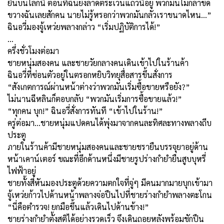
ยืนบนโลกนี้ ตอนที่ฉันยังลาดตระเวนแถวนี้อยู่ พวกมันไม่กล้าขัด
ขวางฉันเลยสักคน นายไม่รู้หรอกว่าพวกมันกลัวเราขนาดไหน...”
ฉินอวี่มองจู้เหว่ยพลางกล่าว “เริ่มปฏิบัติการได้!”
…
ครึ่งชั่วโมงต่อมา
ชายหนุ่มสองคน และชายวัยกลางคนเดินเข้าไปในร้านค้า
ฉินอวี่ที่ซ่อนตัวอยู่ในตรอกหยิบวิทยุสื่อสารขึ้นสั่งการ
“สังเกตการณ์ผ่านหน้าต่างว่าพวกมันเริ่มซื้อขายหรือยัง?”
ไม่นานฉีหลินก็ตอบกลับ “พวกมันเริ่มการซื้อขายแล้ว!”
“ทุกคน บุก!” ฉินอวี่สั่งการทันที “เข้าไปในร้าน!”
ครู่ต่อมา...ชายหนุ่มแปดคนได้พุ่งมาจากคนละทิศละทางพลางถีบ
ประตู
ภายในร้านค้ามีชายหนุ่มสองคนและชายชรายืนบรรจุยาอยู่ด้าน
หน้าเคาน์เตอร์ ขณะที่อีกด้านหนึ่งมีชายรูปร่างกำยำยืนสูบบุหรี่
ไฟฟ้าอยู่
ชายทั้งสี่หันมองประตูด้วยความตกใจที่จู่ๆ มีคนมากมายบุกเข้ามา
จู้เหว่ยก้าวไปด้านหน้าพลางจ่อปืนไปที่ชายร่างกำยำพลางตะโกน
“นี่คือตำรวจ! ยกมือขึ้นแล้วเดินไปด้านข้าง!”
ชายร่างกำยำตั้งสติได้อย่างรวดเร็ว จึงเดินถอยหลังพร้อมชักปืน