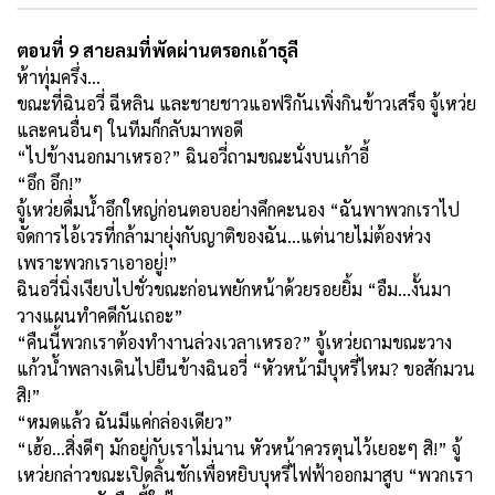
ตอนที่ 9 สายลมที่พัดผ่านตรอกเถ้าธุลี
ห้าทุ่มครึ่ง...
ขณะที่ฉินอวี่ ฉีหลิน และชายชาวแอฟริกันเพิ่งกินข้าวเสร็จ จู้เหว่ย
และคนอื่นๆ ในทีมก็กลับมาพอดี
“ไปข้างนอกมาเหรอ?” ฉินอวี่ถามขณะนั่งบนเก้าอี้
“อึก อึก!”
จู้เหว่ยดื่มน้ำอึกใหญ่ก่อนตอบอย่างคึกคะนอง “ฉันพาพวกเราไป
จัดการไอ้เวรที่กล้ามายุ่งกับญาติของฉัน...แต่นายไม่ต้องห่วง
เพราะพวกเราเอาอยู่!”
ฉินอวี่นิ่งเงียบไปชั่วขณะก่อนพยักหน้าด้วยรอยยิ้ม “อืม...งั้นมา
วางแผนทำคดีกันเถอะ”
“คืนนี้พวกเราต้องทำงานล่วงเวลาเหรอ?” จู้เหว่ยถามขณะวาง
แก้วน้ำพลางเดินไปยืนข้างฉินอวี่ “หัวหน้ามีบุหรี่ไหม? ขอสักมวน
สิ!”
“หมดแล้ว ฉันมีแค่กล่องเดียว”
“เฮ้อ...สิ่งดีๆ มักอยู่กับเราไม่นาน หัวหน้าควรตุนไว้เยอะๆ สิ!” จู้
เหว่ยกล่าวขณะเปิดลิ้นชักเพื่อหยิบบุหรี่ไฟฟ้าออกมาสูบ “พวกเรา