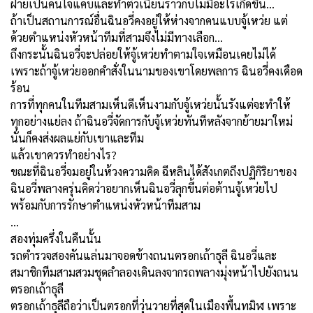
ฝ่ายเป็นคนใจแคบและทำตัวเนียนราวกับไม่มีอะไรเกิดขึ้น...
ถ้าเป็นสถานการณ์อื่นฉินอวี่คงอยู่ให้ห่างจากคนแบบจู้เหว่ย แต่
ด้วยตำแหน่งหัวหน้าทีมที่สามจึงไม่มีทางเลือก...
ถึงกระนั้นฉินอวี่จะปล่อยให้จู้เหว่ยทำตามใจเหมือนเคยไม่ได้
เพราะถ้าจู้เหว่ยออกคำสั่งในนามของเขาโดยพลการ ฉินอวี่คงเดือด
ร้อน
การที่ทุกคนในทีมสามเห็นดีเห็นงามกับจู้เหว่ยนั้นรังแต่จะทำให้
ทุกอย่างแย่ลง ถ้าฉินอวี่จัดการกับจู้เหว่ยทันทีหลังจากย้ายมาใหม่
นั่นก็คงส่งผลแย่กับเขาและทีม
แล้วเขาควรทำอย่างไร?
ขณะที่ฉินอวี่จมอยู่ในห้วงความคิด ฉีหลินได้สังเกตถึงปฏิกิริยาของ
ฉินอวี่พลางครุ่นคิดว่าอยากเห็นฉินอวี่ลุกขึ้นต่อต้านจู้เหว่ยไป
พร้อมกับการรักษาตำแหน่งหัวหน้าทีมสาม
…
สองทุ่มครึ่งในคืนนั้น
รถตำรวจสองคันแล่นมาจอดข้างถนนตรอกเถ้าธุลี ฉินอวี่และ
สมาชิกทีมสามสวมชุดลำลองเดินลงจากรถพลางมุ่งหน้าไปยังถนน
ตรอกเถ้าธุลี
ตรอกเถ้าธุลีถือว่าเป็นตรอกที่วุ่นวายที่สุดในเมืองพื้นทมิฬ เพราะ