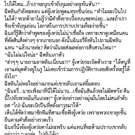
ไปได้ไหม...ถ้าเราจะบุกเข้าจับกุมอย่างกะทันหัน?”
ฉีหลินกำลังจะตอบ แต่จู้เหว่ยพูดแทรกขึ้นก่อน “ทำไมจะเป็นไป
ไม่ได้? พวกค้ายาไม่รู้ว่ามีคำสั่งจากเบื้องบนซะหน่อย...และถ้าเรา
ชิงเข้าจับกุมก่อน โอกาสในการปราบปรามก็จะง่ายขึ้น”
ฉินอวี่รู้สึกว่าคำพูดของจู้เหว่ยไม่น่าเชื่อถือ เพราะเขาดูเหมือนคน
ที่ตัดสินสิ่งต่างๆ จากภายนอก ดังนั้นฉินอวี่จึงหันไปถามฉีหลิน
แทน “แล้วนายล่ะ? คิดว่ามันจะส่งผลต่อการสืบสวนไหม?”
“ฉันไม่แน่ใจน่ะ” ฉีหลินเกาหัว
“ฮ่าๆๆ นายถามอาหลินเนี่ยนะ?!” จู้เหว่ยระเบิดหัวเราะ “ไอ้หนูที่
เอาแต่มุดหัวอยู่ในรู ไม่เคยเข้าร่วมการปฏิบัติการเลยสักครั้งจะรู้ได้
ยังไง!”
ฉีหลินไม่พอใจอย่างมากแต่เขากลับเอาแต่ยิ้มตอบ
“ฉินอวี่...นายเพิ่งมาที่นี่ได้ไม่นาน...เชื่อฉันสิแล้วจะไม่ผิดหวัง! คืน
นี้ไปจับพวกมันกันเถอะ!” จู้เหว่ยกล่าวอย่างมุ่งมั่นโดยไม่สนลำดับ
ยศ “ไป! ฉันจะเบิกปืนที่คลังอาวุธมาให้”
เห็นได้ชัดว่าสมาชิกทีมที่สามเชื่อฟังจู้เหว่ย เพราะพวกเขาลุกขึ้น
ยืนตามคำสั่งอย่างรวดเร็ว
ฉินอวี่นั่งจ้องจู้เหว่ยตาไม่กะพริบ แต่แทนที่จะห้ามปราบเขากลับ
กล่าวว่า “เอาล่ะ...ไปกันได้!”