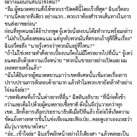
จะวางแผนกันคืนนี้ใช่ไหม?”
“อืม ผู้หมวดหยวนสั่งให้พวกเราปิดคดีนี้โดยเร็วที่สุด” ฉินอวี่ตอบ
"งานนี้คงยากทีเดียว อย่างแรก...พวกเราต้องสำรวจเส้นทางในการ
ขนส่งยาซะก่อน"
ก่อนที่ทุกคนจะได้อ้าปากพูด จู้เหว่ยนั่งลงบนโต๊ะทำงานพร้อมกล่าว
“ไม่จำเป็นต้องสอดแนม แค่บุกจับพวกมันที่ตรอกเถ้าธุลีก็สิ้นเรื่อง”
ฉินอวี่ตะลึง “นายรู้เหรอว่าพวกมันอยู่ที่ไหน?”
“ถ้าไม่ใช่เพราะคำสั่งจากเบื้องบนก็คงไม่มีใครอยากไปที่นั่น” จู้เหว่
ยแคะเล็บด้วยความเบื่อหน่าย “พวกนั้นขายยาอย่างเปิดเผย ผม
เจอหลายครั้งแล้ว”
“ฉันได้ยินจากผู้หมวดหยวนมาว่าเขตพิเศษนั้นเข้มงวดเรื่องการ
ปราบปรามการลักลอบค้ายามาก แล้วทำไมพวกเขายังกล้าทำอย่าง
โจ่งแจ้งล่ะ?”
“เขตพิเศษที่เก้านั้นต่างจากที่อื่น” ฉีหลินอธิบาย “ที่นี่ก่อตั้งช้า
กว่าและเต็มไปด้วยผู้คนหลายเชื้อชาติ ดังนั้นจึงวุ่นวายกว่าทุก
เขต...อีกทั้งการเลือกประธานาธิบดีเมื่อปีที่แล้ว ยังก่อให้เกิดความ
ขัดแย้งทางทหารขึ้นในซ่งเจียงและเฟิงเป่ย...คอยดูเอาเองเถอะว่า
มันวุ่นวายขนาดไหน”
“อ๋อ...เข้าใจล่ะ” ฉินอวี่พยักหน้าอย่างไร้เดียงสา “แล้วพอจะเป็น