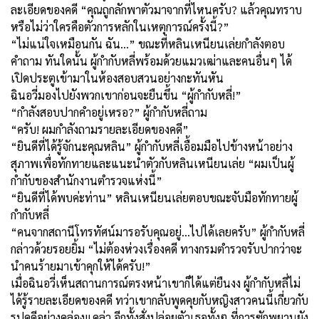
ละเอียดของคดี “คุณถูกลักพาตัวมาจากที่ไหนครับ? แล้วคุณทราบ
หรือไม่ว่าใครคือตัวการหลักในเหตุการณ์ครั้งนี้?”
“ไม่แน่ใจเหมือนกัน ฉัน...” ขณะที่หลินเหนียนเล่ยกำลังตอบ
คำถาม ทันใดนั้น ผู้กำกับหลี่พร้อมด้วยแมวเฒ่าและคนอื่นๆ ได้
เปิดประตูเข้ามาในห้องสอบสวนอย่างกะทันหัน
ฉินอวี่มองไปยังพวกเขาก่อนจะยืนขึ้น “ผู้กำกับหลี่!”
“กำลังสอบปากคำอยู่เหรอ?” ผู้กำกับหลี่ถาม
“ครับ! ผมกำลังถามรายละเอียดของคดี”
“ยินดีที่ได้รู้จักนะคุณหลิน” ผู้กำกับหลี่เอื้อมมือไปข้างหน้าอย่าง
สุภาพเพื่อทักทายและแนะนำตัวกับหลินเหนียนเล่ย “ผมเป็นผู้
กำกับของสำนักงานตำรวจแห่งนี้”
“ยินดีที่ได้พบค่ะท่าน” หลินเหนียนเล่ยตอบขณะจับมือทักทายผู้
กำกับหลี่
“คนจากสถานีโทรทัศน์มารอรับคุณอยู่...ไปได้เลยครับ” ผู้กำกับหลี่
กล่าวด้วยรอยยิ้ม “ไม่ต้องห่วงเรื่องคดี ทางกรมตำรวจรับปากว่าจะ
นำคนร้ายมาเข้าคุกให้ได้ครับ!”
เมื่อฉินอวี่เห็นสถานการณ์ตรงหน้าเขาก็ได้แต่ยืนงง ผู้กำกับหลี่ไม่
ได้รู้รายละเอียดของคดี ทว่าเขากลับพูดคุยกับหญิงสาวคนนี้เกี่ยวกับ
รูปคดีอย่างคล่องแคล่ว อีกทั้งสั่งปล่อยตัวเธอทั้งๆ ที่การซักพยานยัง