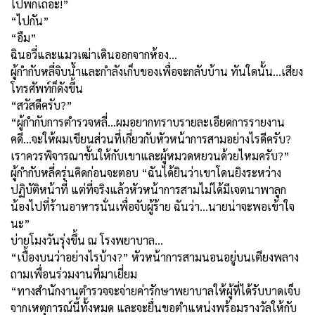
ไปพักเถอะ
!
”
“
ไปกัน”
“
อืม”
ฉินอวี่และแมวเฒ่าเดินออกจากห้อง...
ผู้กำกับหลี่จิบน้ำและกำลังเก็บของเพื่อจะกลับบ้าน ทันใดนั้น...เสียง
โทรศัพท์ก็ดังขึ้น
“
สวัสดีครับ
?”
“
ผู้กำกับการตำรวจหลี่...ผมอยากทราบรายละเอียดการรายงาน
คดี...จะให้ผมเขียนส่วนที่เกี่ยวกับหัวหน้าการสามอย่างไรดีครับ
?
เราควรพิจารณาขั้นให้กับเขาและผู้หมวดหยวนด้วยไหมครับ
?”
ผู้กำกับหลี่ครุ่นคิดก่อนจะตอบ “ฉันได้ยินว่าเขาโดนยิงระหว่าง
ปฏิบัติหน้าที่ แต่ที่จริงแล้วหัวหน้าการสามไม่ได้มีเจตนาพาลูก
น้องไปที่ร้านอาหารนั่นเพื่อจับผู้ร้าย ฉันว่า...นายน่าจะพอเข้าใจ
นะ”
บ่ายโมงวันรุ่งขึ้น ณ โรงพยาบาล
…
“
เบื้องบนว่าอย่างไรบ้าง
?”
หัวหน้าการสามนอนอยู่บนเตียงพลาง
ถามเพื่อนร่วมงานที่มาเยี่ยม
“ทางสำนักงานตำรวจจะจ่ายค่ารักษาพยาบาลให้ผู้ที่ได้รับบาดเจ็บ
จากเหตุการณ์นี้ทั้งหมด และจะยื่นขอตำแหน่งพร้อมรางวัลให้กับ