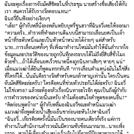
ฉันจะคุยเรื่องการจับมัตสึชิตะในที่ประชุม นายสร้างชื่อเสียงให้กับ
เรา สมควรได้รับรางวัลตอบแทน!”
ฉินอวี่ยืนฟังอย่างเงียบๆ
“เฮ้อ!” ผู้กำกับหลี่นั่งลงพลันหยิบบุหรี่ชุนฮวาที่ฉินอวี่เคยให้ออกมา
“ความจริง...ตำรวจที่ทำผลงานดีแบบนี้สามารถเลื่อนยศเป็น
เจ้า
หน้าที่ระดับหนึ่งและเป็นหัวหน้าหน่วยได้ง่ายๆ แต่สำหรับ
นาย...การเลื่อนยศทั้งๆ ที่เพิ่งมาทำงานใหม่มันทำให้ฉันลำบากใจ
ข้อมูลและประวัติของนายถูกบันทึกลงระบบได้ไม่ถึงยี่สิบสี่ชั่วโมง
ด้วยซ้ำ....ถ้าได้เลื่อนยศเร็วขนาดนี้คงถูกนินทาเสียๆ หายๆ แน่
”
เมื่อแมวเฒ่าได้ยินก็พูดแทรกทันที “การเลื่อนตำแหน่งมันไม่ใช่สิ่ง
ที่ใครก็ได้...นั่นมันคือรางวัลสำหรับคนกล้าหาญเท่านั้น ใครเป็นคน
จับมัตสึชิตะล่ะครับ
?
ใครคือคนที่ช่วยตัวประกัน
ได้ล่ะครับ?
ฉินอวี่
ไม่ใช่เหรอ? แล้วจะต้องกลัวเรื่องนินทาอะไร
อีก
คุณเป็นถึงผู้กำกับ
การตำรวจของหน่วยนี้นะครับ ทำไมต้องสนใจคำพูดของคนอื่น?”
“
คิดก่อนพูดบ้าง
!”
ผู้กำกับหลี่มองฉินอวี่ขณะตำหนิแมวเฒ่า
แมวเฒ่าจึงพูดด้วยน้ำเสียงเย็นชาก่อนจะหันไปหาฉินอวี่
“ฉินอวี่...เกียรติยศครั้งนี้มันเป็นของนายคนเดียว
ก็จริง
แต่การ
ทำงานในสำนักงานตำรวจมันมีความซับซ้อนมากมาย...นายเพิ่ง
บรรจุ...หากได้เลื่อนตำแหน่งเร็วเกินไปก็อาจมีปัญหาตามมาได้...”