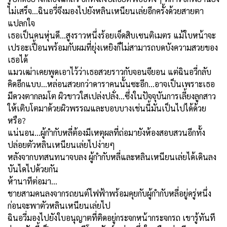
ไม่เสร็จ...ฉินอวี่จึงมองไปยังหลินเหนียนเล่ยอีกครั้งด้วยสายตา
แปลกใจ
เธอเป็นคนหุ่นดี...สูงราวหนึ่งร้อยเจ็ดสิบเซนติเมตร แม้ใบหน้าจะ
เปรอะเปื้อนพร้อมกับผมที่ยุ่งเหยิงก็ไม่สามารถบดบังความสวยของ
เธอได้
แมวเฒ่าเคยพูดเอาไว้ว่าเธอสวยราวกับจอนจียอน แต่ฉินอวี่กลับ
คิดอีกแบบ...หล่อนสวยกว่าดาราคนนั้นซะอีก...อาจเป็นเพราะเธอ
มีดวงตากลมโต ผิวขาวใสเปล่งปลั่ง...ซึ่งในปัจจุบันการเลี้ยงลูกสาว
ให้เติบโตมาด้วยผิวพรรณ
และ
บอบบาง
เช่นนี้มันเป็นไปได้ด้วย
หรือ?
แน่นอน...ผู้กำกับหลี่ต้องมีเหตุผลที่ถ่อมายังห้องสอบสวนอีกทั้ง
ปล่อยตัวหลินเหนียนเล่ยไป
ง่ายๆ
หลังจากบทสนทนาจบลง ผู้กำกับหลี่และหลินเหนียนเล่ยได้เดินลง
บันไดไปด้วยกัน
ห้านาทีต่อมา...
ชายสามคนลงจากรถยนต์ไฟฟ้าพร้อมคุยกับผู้กำกับหลี่อยู่ครู่หนึ่ง
ก่อนจะพาตัวหลินเหนียนเล่ยไป
ฉินอวี่มองไปยังใบอนุญาตที่ติดอยู่กระจกหน้ากระจกรถ เขารู้ทันที