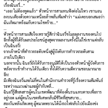
เรื่องฉินอวี่...”
“
เออ! ไม่ต้องพูดแล้ว” หัวหน้าการสามทนฟังต่อไม่ไหว เขานอน
ลงบนเตียงด้วยความเหนื่อยล้าพลันพึมพำว่า “แม่เคยบอกเสมอว่า
ฉันเกิดมาพร้อมกับความโชคร้าย...”
…
หัวหน้าการสามเสียใจเพราะรู้สึกว่าฉินอวี่ขโมยผลงานของตนไป
อีกทั้งผู้ที่ได้รับผลประโยชน์สูงสุดจากผลงานครั้งนี้ไม่ใช่เขาแต่กลับ
เป็นฉินอวี่
!
จากเจ้าหน้าที่ตำรวจระดับหนึ่งสู่ผู้บังคับการตำรวจระดับสาม
ภายในปีเดียว
นอกจากนั้น ฉินอวี่ยังได้รับการอนุมัติให้เป็นรองหัวหน้าผู้บังคับการ
หลังจากเข้าทำงานได้วันเดียว ทั้งได้รับความดีความชอบมากมาย
อีก!
มีเพียงฉินอวี่และไม่กี่คนในสำนักงานตำรวจที่รู้เรื่องความสัมพันธ์
ระหว่างแมวเฒ่าและผู้กำกับหลี่
...
ฉินอวี่รู้สึกสงสารผู้คนในเขตพัฒนาที่ต้องดิ้นรนแทบตายเพื่อการ
อยู่รอด แต่ผู้คนในเขตพิเศษกลับมีชีวิตที่สุขสบาย...
สองวันหลังเกิดเหตุ ผู้หมวดหยวนได้นั่งรถไฟกลับไปยังเมืองซ่ง