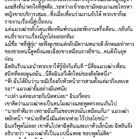
และสิ่งที่น่าตกใจที่สุดคือ...ระหว่างเข้ากะเขามักจะเมาและโทรหา
หญิงขายบริการเสมอ...ซึ่งเมื่อเพื่อนร่วมงานจับได้ พวกเขาก็จะ
รายงานเรื่องนี้
สู่เบื้องบน
แต่แมวเฒ่ากลับ
โดนเพียงทัณฑ์บนและพักงานครึ่งเดือน
…กลับกัน
คนที่รายงานเรื่องนี้ถูกไล่ออกยกทีม!
แม้ชื่อ
‘
หลี่ฟู่กุ่ย
’
จะฟังดูเชยแต่กลับมีความหมายดี ลักษณะท่าทาง
ของชายคนนี้ดูหยิ่งและเฉื่อยชาเหมือนจางยี่ชาน...คนดังในยุค
ก่อน
ฉีหลินรีบแนะนำพวกเขาให้รู้จักกันทันที “นี่คือแมวเฒ่าเพื่อน
สนิทที่คอยดูแลฉัน...นี่คือฉินอวี่เด็กใหม่ของสังกัดหนึ่ง
”
“
หึ
!
ฉันได้ยินว่านายมีเรื่องกับหัวหน้าการสามตั้งแต่มาถึงเลยเห
รอ
?”
แมวเฒ่ายิ้มอย่างมีเลศนัย
“
เปล่า แค่ทะเลาะกันนิดหน่อย” ฉินอวี่ตอบ
เขาคิดว่าแมวเฒ่าคงเป็นคนโผงผางและพูดตรงจนเกินไป
“
นายทำดีมาก เพราะฉันก็ไม่ชอบพวกมันเหมือนกัน!” แมวเฒ่า
พยักหน้า “หน่วยที่หนึ่งมีแต่พวกห่วย ไร้ประโยชน์!”
ฉินอวี่พูดไม่ออก เขาหันไปหาฉีหลินและเกาหัวเล็กน้อย ฉีหลินจึง
อธิบายว่า “แมวเฒ่าก็เป็นแบบนี้แหละ ชอบพูดไม่คิด”