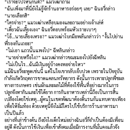
“
เราจะไปไหนกันดี
?”
แมวเฒ่าถาม
“
ฉันเพิ่งมาที่นี่ยังไม่รู้จักร้านอาหารอร่อยๆ เลย” ฉินอวี่กล่าว
“นายเลือกสิ”
“
ใครจ่าย
?”
แมวเฒ่าเหลือบมองและถามอย่างเจ้าเล่ห์
“เดี๋ยวฉันเลี้ยงเอง” ฉินอวี่ตอบพร้อมหัวเราะเบาๆ
“
โอ้...นายเลี้ยงเหรอ
?”
แมวเฒ่าโบกมือพลันกล่าวว่า “งั้นไปย่าน
พี่รองกันเถอะ!”
“
ไม่เอา แถวนั้นแพงไป” ฉีหลินกล่าว
“
นายจ่ายหรือไง
?”
แมวเฒ่ากล่าวขณะมองไปยังฉีหลิน
“
ไม่เป็นไร...ฉันมีเงินอยู่บ้างคงพอจ่ายไหว”
แม้ฉินอวี่จะพูดเช่นนี้ แต่ในใจเขากลับเจ็บปวด เพราะในปัจจุบัน
กำลังเกิดวิกฤตการขาดแคลนทรัพยากร ดังนั้นการเพาะปลูกพืชผล
ทางการเกษตร เช่นผักและผลไม้ที่ต้องใช้พื้นที่อย่างมากในการ
ปลูกจึงหากินและใช้ได้ยาก การกินอาหารเหล่านี้ถือเป็นการสิ้น
เปลืองโดยใช่เหตุ...ผู้คนในเขตพัฒนาต้องดิ้นรนกันแทบตายเพียง
เพื่อให้อิ่มท้อง ด้วยเหตุนี้จึงไม่มีใครไปใช้บริการร้านอาหารมา
เป็นปีแล้ว
อย่างที่เล่าข้างต้น ถึงยังไงเด็กใหม่อย่างฉินอวี่ก็จำเป็นต้องมีเพื่อน
อยู่ดี ดังนั้นการใช้เงินเพื่อเข้าสังคมเมื่อมีการงานที่มั่นคงแล้วจึง