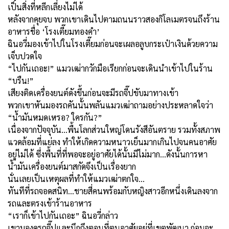
เป็นสิ่งที่หลีกเลี่ยงไม่ได้
หลังจากคุยจบ พวกเขาเดินไปตามถนนราวสองกิโลเมตรจนถึงร้าน
อาหารชื่อ ‘โรงเตี๊ยมทองคำ’
ฉินอวี่มองเข้าไปในโรงเตี๊ยมก่อนจะเผลอลูบกระเป๋าเงินด้วยความ
เจ็บปวดใจ
“
ไปกันเถอะ!” แมวเฒ่ากวักมือเรียกก่อนจะเดินนำเข้าไปในร้าน
“บรืน!”
เสียงติดเครื่องยนต์ดังขึ้นก่อนจะมีรถจี๊ปขับมาทางเข้า
พวกเขาหันมองรถคันนั้นพลันแมวเฒ่าถามอย่างประหลาดใจว่า
“น้ำมันหมดเหรอ
?
ใครกัน
?”
เนื่องจากปัจจุบัน...พื้นโลกส่วนใหญ่โดนรังสีอันตราย รวมทั้งสภาพ
แวดล้อมที่แย่ลง ทำให้เกิดความหนาวเย็นมากเกินไปจนคนอาศัย
อยู่ไม่ได้ ซึ่งพื้นที่ที่พอจะอยู่อาศัยได้นั้นมีไม่มาก...ดังนั้นการหา
น้ำมันเครื่องยนต์มาสกัดจึงเป็นเรื่องยาก
นั่นเลยเป็นเหตุผลที่ทำให้แมวเฒ่าตกใจ
…
ทันทีที่รถจอดสนิท...ชายสี่คนพร้อมกับหญิงสาวอีกหนึ่งเดินลงจาก
รถและตรงเข้าร้านอาหาร
“
เราก็เข้าไปกันเถอะ” ฉินอวี่กล่าว
เขามองดูรถจี๊ปและนึกถึงตอนที่ตนอาศัยอยู่ที่เขตพัฒนา ก่อนจะ