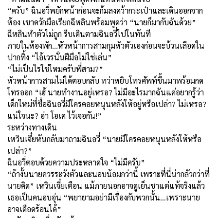
“ครับ” ฉินอวี่พยักหน้าก่อนจะก้มลงคว้ากระเป๋าและเดินออกจาก
ห้อง เขาควักมือเรียกฉีหลินพร้อมพูดว่า “นายก็มากับฉันด้วย”
ฉีหลินทำตัวไม่ถูก รีบเดินตามฉินอวี่ไปในทันที
ภายในห้องพัก...หัวหน้าการสามกุมหัวตัวเองก่อนจะบ้วนเลือดใน
ปากทิ้ง “ไอ้เวรนั่นฝีมือไม่ใช่เล่น”
“ไม่เป็นไรใช่ไหมครับพี่สาม?”
หัวหน้าการสามไม่ได้ตอบกลับ ทว่าหยิบโทรศัพท์ขึ้นมาพร้อมกด
โทรออก “เฮ้ นายทำงานอยู่เหรอ? ไม่มีอะไรมากฉันแค่อยากรู้ว่า
เด็กใหม่ที่ชื่อฉินอวี่มีใครคอยหนุนหลังให้อยู่หรือเปล่า? ไม่เหรอ?
แน่ใจนะ? อ่า โอเค ไว้เจอกัน!”
ระหว่างทางเดิน
เหวินเจี๋ยหันกลับมาถามฉินอวี่ “นายมีใครคอยหนุนหลังให้หรือ
เปล่า?”
ฉินอวี่ตอบด้วยความประหลาดใจ “ไม่มีครับ”
“ถ้างั้นนายควรระวังตัวและนอบน้อมกว่านี้ เพราะที่นี่น่ากลัวกว่าที่
นายคิด” เหวินเจี๋ยเตือน แม้ภายนอกอาจดูเย็นชาแต่แท้จริงแล้ว
เธอเป็นคนอบอุ่น “พยายามอย่ามีเรื่องกับพวกนั้น...เพราะนาย
อาจเดือดร้อนได้”