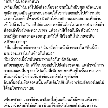
“ครับ” ฉินอวี่พยักหน้า
เหวินเจี๋ยนำฉินอวี่ไปยังห้องเก็บของ จากนั้นก็หยิบชุดเครื่องแบบ
ชุดฝึก กุญแจมือและกระบองมอบให้เขาก่อนจะกลับไปทำงานต่อ
ณ ห้องโถงหลักที่ชั้นหนึ่ง ฉีหลินใช้นาฬิกาของตนสแกนเพื่อผ่าน
เข้าไปด้านใน “นายไปก่อนเลย พอดีฉันต้องไปเอาเอกสาร กลับถึง
ห้องแล้วก็ขอโทษพวกเขาซะ แล้วอย่ามีเรื่องกันอีก หัวหน้าการ
สามมีผู้หมวดหยวนคอยหนุนหลังให้ มีเรื่องกันไปนายจะเสีย
เปรียบเปล่าๆ”
“อืม เดี๋ยวฉันจัดการเอง” ฉินอวี่พยักหน้าด้วยรอยยิ้ม “คืนนี้ถ้า
นายว่าง...เราไปกินข้าวกันไหม?”
"อืม ถ้าว่างเมื่อไรฉันจะมาหาแล้วกัน" ฉีหลินตอบ
หลังจากคุยจบ ฉินอวี่ก็ขนของกลับไปยังห้องของตน แต่หัวหน้าการ
สามและคนอื่นๆ ออกไปแล้ว มีเพียงสองคนที่อยู่ในห้อง พวกเขา
หันมองฉินอวี่อย่างเย็นชาก่อนจะกลับไปคุยกันต่อ
ฉินอวี่มองไปยังสองคนนั้นพลันเดินไปยังเตียง พร้อมจัดของโดยไม่
ได้สนใจพวกเขาเลย
…
เพียงพริบตาเวลาก็ผ่านมาถึงหนึ่งทุ่มแล้ว หลังจัดของเสร็จ เขา
เห็นว่าฉีหลินยังไม่กลับมา ฉินอวี่จึงตัดสินใจออกไปเดินหาร้าน