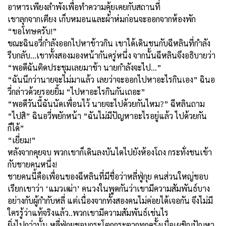
อาหารเพียงลำพังเพื่อทำความคุ้ยเคยกับสถานที่
เขาลุกจากเตียง เก็บหมอนและผ้าห่มก่อนจะออกจากห้องพัก
“ขอโทษครับ!”
ขณะฉินอวี่กำลังออกไปหาข้าวกิน เขาได้เดินชนกับฉีหลินที่กำลัง
รีบกลับ…เขาทั้งสองมองหน้ากันครู่หนึ่ง จากนั้นฉีหลินจึงอธิบายว่า
“พอดีฉันติดประชุมเลยมาช้า นายกำลังจะไป...”
“ฉันนึกว่านายจะไม่มาแล้ว เลยว่าจะออกไปหาอะไรกินเอง” ฉินอ
วี่กล่าวด้วยรอยยิ้ม “ไปหาอะไรกินกันเถอะ”
“พอดีวันนี้ฉันนัดเพื่อนไว้ นายจะไปด้วยกันไหม?” ฉีหลินถาม
“ไปสิ” ฉินอวี่พยักหน้า “ฉันไม่มีปัญหาอะไรอยู่แล้ว ไปด้วยกัน
ก็ได้”
“เยี่ยม!”
หลังจากคุยจบ พวกเขาก็เดินลงบันไดไปยังห้องโถง กระทั่งชนเข้า
กับชายคนหนึ่ง!
ชายคนนี้คือเพื่อนของฉีหลินที่มีชื่อว่าหลี่ฟู่กุย คนส่วนใหญ่ชอบ
เรียกเขาว่า ‘แมวเฒ่า’ คนวงในพูดกันว่าเขามีความสัมพันธ์บาง
อย่างกับผู้กำกับหลี่ แต่เนื่องจากทั้งสองคนไม่ค่อยได้เจอกัน จึงไม่มี
ใครรู้ว่าแท้จริงแล้ว..พวกเขามีความสัมพันธ์เช่นไร
ยิ่งไปกว่านั้น หลี่ฟู่กุยชอบกระโตกกระตากทุกครั้งเมื่อเผชิญปัญหา