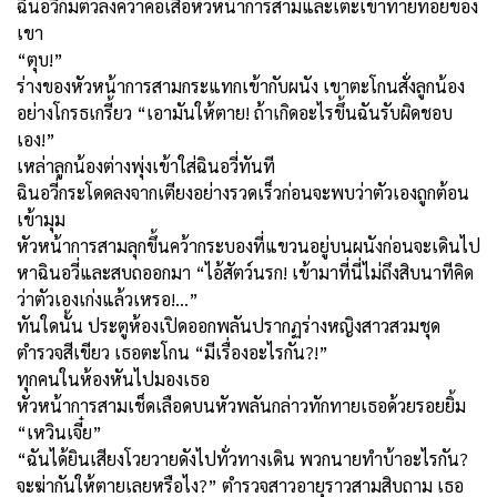
ฉินอวี่ก้มตัวลงคว้าคอเสื้อหัวหน้าการสามและเตะเข้าท้ายทอยของ
เขา
“ตุบ!”
ร่างของหัวหน้าการสามกระแทกเข้ากับผนัง เขาตะโกนสั่งลูกน้อง
อย่างโกรธเกรี้ยว “เอามันให้ตาย! ถ้าเกิดอะไรขึ้นฉันรับผิดชอบ
เอง!”
เหล่าลูกน้องต่างพุ่งเข้าใส่ฉินอวี่ทันที
ฉินอวี่กระโดดลงจากเตียงอย่างรวดเร็วก่อนจะพบว่าตัวเองถูกต้อน
เข้ามุม
หัวหน้าการสามลุกขึ้นคว้ากระบองที่แขวนอยู่บนผนังก่อนจะเดินไป
หาฉินอวี่และสบถออกมา “ไอ้สัตว์นรก! เข้ามาที่นี่ไม่ถึงสิบนาทีคิด
ว่าตัวเองเก่งแล้วเหรอ!...”
ทันใดนั้น ประตูห้องเปิดออกพลันปรากฏร่างหญิงสาวสวมชุด
ตำรวจสีเขียว เธอตะโกน “มีเรื่องอะไรกัน?!”
ทุกคนในห้องหันไปมองเธอ
หัวหน้าการสามเช็ดเลือดบนหัวพลันกล่าวทักทายเธอด้วยรอยยิ้ม
“เหวินเจี๋ย”
“ฉันได้ยินเสียงโวยวายดังไปทั่วทางเดิน พวกนายทำบ้าอะไรกัน?
จะฆ่ากันให้ตายเลยหรือไง?” ตำรวจสาวอายุราวสามสิบถาม เธอ