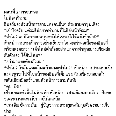
ตอนที่ 2 การจลาจล
ในห้องพักรวม
ฉินอวี่มองหัวหน้าการสามและคนอื่นๆ ด้วยสายตาขุ่นเคือง
“เข้าใจครับ แต่ผมไม่อยากทำงานที่ไม่ใช่หน้าที่ผม”
“ทำไม? แกมีใครคอยหนุนหลังให้เหรอถึงได้แข็งข้อนัก!?”
หัวหน้าการสามหัวเราะอย่างเย็นชาก่อนจะคว้าคอเสื้อของฉินอวี่
พร้อมตะคอกว่า “เด็กใหม่ต่ำต้อยอย่างแกควรทำทุกอย่างเพื่อผลัก
ดันตัวเอง! ได้ยินไหม?”
“อย่ามาแตะต้องตัวผม!”
“ทำไม? ถ้าฉันแตะต้องแล้วแกจะทำไม?” หัวหน้าการสามคนแข็ง
แรง เขาชกไปที่ใบหน้าของฉินอวี่เต็มแรง! ฉินอวี่ผงะถอยหลัง
พลันเอื้อมมือคว้าแขนหัวหน้าการสามทันที!
“ตุบ! ปัง!”
เสียงเอะอะดังขึ้นในห้องพัก หัวหน้าการสามล้มลงบนเตียง...ศีรษะ
ของเขากระแทกกับราวบันไดเหล็ก
“เวรเอ๊ย! จัดการมัน!” ผู้บัญชาการสามพูดพลันกุมศีรษะอย่างเจ็บ
ปวด