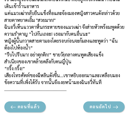
เดินเข้าร้านอาหาร
แต่แมวเฒ่ากลับยืนแข็งทื่อและจ้องมองหญิงสาวคนดังกล่าวด้วย
สายตาหยาดเยิ้ม "สวยมาก!"
ฉินอวี่เห็นแววตาหื่นกระหายของแมวเฒ่า จึงส่ายหัวพร้อมพูดด้วย
ความรำคาญ “ไปกันเถอะ! เธอมากับคนอื่นนะ”
หญิงผู้นั้นกวาดสายตามองโดยรอบก่อนจะก้มลงและพูดว่า “ฉัน
ต้องไปห้องน้ำ”
“
รีบไปรีบมา! อย่าตุกติก!” ชายวัยกลางคนพูดเสียงแข็ง
สำเนียงของเขาคล้ายคลึงกับคนญี่ปุ่น
“
กริ๊ง กริ๊ง!
”
เสียงโทรศัพท์ของฉีหลินดังขึ้น...เขาหยิบออกมาและเหลือบมอง
ข้อความที่เพิ่งได้รับ จากนั้นจึงเงยหน้ามองฉินอวี่ทันที
………………………………………………
ตอนที่แล้ว
ตอนถัดไป