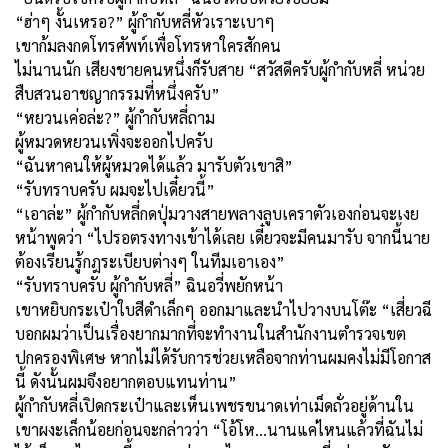
“ฮ่าๆ งั้นเหรอ?” ผู้กำกับหลี่หัวเราะเบาๆ
เขาก้มลงกดโทรศัพท์เพื่อโทรหาใครสักคน
ไม่นานนัก เสียงชายคนหนึ่งก็รับสาย “สวัสดีครับผู้กำกับหลี่ หน่วย
สืบสวนอาชญากรรมที่หนึ่งครับ”
“หยวนเค่อล่ะ?” ผู้กำกับหลี่ถาม
ผู้หมวดหยวนเพิ่งจะออกไปครับ
“ฉันหาคนให้ผู้หมวดได้แล้ว มารับตัวเขาสิ”
“รับทราบครับ ผมจะไปเดี๋ยวนี้”
“เอาล่ะ” ผู้กำกับหลี่กดปุ่มวางสายพลางลูบเคราตัวเองก่อนจะเงย
หน้าพูดว่า “ไปรอตรงทางเข้าได้เลย เดี๋ยวจะมีคนมารับ จากนี้นาย
ต้องเรียนรู้กฎระเบียบต่างๆ ในทีมเอาเอง”
“รับทราบครับ ผู้กำกับหลี่” ฉินอวี่พยักหน้า
เขาหยิบกระเป๋าใบสีดำเล็กๆ ออกมาและนำไปวางบนโต๊ะ “เสี่ยวฉี
บอกผมว่าเป็นเรื่องยากมากที่จะทำงานในสำนักงานตำรวจเขต
ปกครองพิเศษ หากไม่ได้รับการช่วยเหลือจากท่านผมคงไม่มีโอกาส
นี้ ดังนั้นผมจึงอยากตอบแทนท่าน”
ผู้กำกับหลี่เปิดกระเป๋าและเห็นเพชรขนาดเท่าเม็ดถั่วอยู่ด้านใน
เขาผงะเล็กน้อยก่อนจะกล่าวว่า “โอ้โห...นานแค่ไหนแล้วที่ฉันไม่