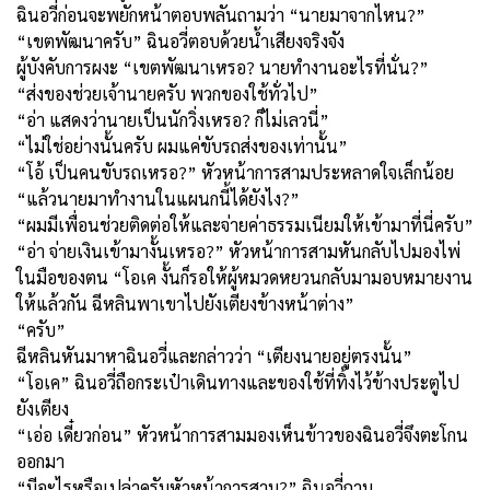
ฉินอวี่ก่อนจะพยักหน้าตอบพลันถามว่า “นายมาจากไหน?”
“เขตพัฒนาครับ” ฉินอวี่ตอบด้วยน้ำเสียงจริงจัง
ผู้บังคับการผงะ “เขตพัฒนาเหรอ? นายทำงานอะไรที่นั่น?”
“ส่งของช่วยเจ้านายครับ พวกของใช้ทั่วไป”
“อ่า แสดงว่านายเป็นนักวิ่งเหรอ? ก็ไม่เลวนี่”
“ไม่ใช่อย่างนั้นครับ ผมแค่ขับรถส่งของเท่านั้น”
“โอ้ เป็นคนขับรถเหรอ?” หัวหน้าการสามประหลาดใจเล็กน้อย
“แล้วนายมาทำงานในแผนกนี้ได้ยังไง?”
“ผมมีเพื่อนช่วยติดต่อให้และจ่ายค่าธรรมเนียมให้เข้ามาที่นี่ครับ”
“อ่า จ่ายเงินเข้ามางั้นเหรอ?” หัวหน้าการสามหันกลับไปมองไพ่
ในมือของตน “โอเค งั้นก็รอให้ผู้หมวดหยวนกลับมามอบหมายงาน
ให้แล้วกัน ฉีหลินพาเขาไปยังเตียงข้างหน้าต่าง”
“ครับ”
ฉีหลินหันมาหาฉินอวี่และกล่าวว่า “เตียงนายอยู่ตรงนั้น”
“โอเค” ฉินอวี่ถือกระเป๋าเดินทางและของใช้ที่ทิ้งไว้ข้างประตูไป
ยังเตียง
“เอ่อ เดี๋ยวก่อน” หัวหน้าการสามมองเห็นข้าวของฉินอวี่จึงตะโกน
ออกมา
“มีอะไรหรือเปล่าครับหัวหน้าการสาม?” ฉินอวี่ถาม