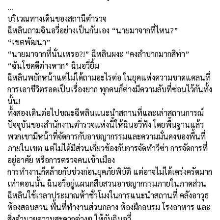
…
บริเวณทางเดินของสถานีตำรวจ
ฉีหลินถามฉินอวี่อย่างเป็นกันเอง “นายมาจากที่ไหน?”
“เขตพัฒนา”
“นายมาจากที่นั่นเหรอ?!” ฉีหลินผงะ “คงลำบากมากสิท่า”
“ฉันโชคดีต่างหาก” ฉินอวี่ยิ้ม
ฉีหลินพยักหน้าแต่ไม่ได้ถามอะไรต่อ ในยุคแห่งความขาดแคลนที่
การเอาชีวิตรอดเป็นเรื่องยาก ทุกคนก็ต่างมีความลับที่ซ่อนไว้กันทั้ง
นั้น!
ทั้งสองเดินต่อไปขณะฉีหลินแนะนำสถานที่และเล่าสถานการณ์
ปัจจุบันของสำนักงานตำรวจแห่งนี้ให้ฉินอวี่ฟัง โดยพื้นฐานแล้ว
พวกเขามีหน้าที่จัดการกับอาชญากรรมและความมั่นคงของพื้นที่
ภายในเขต แต่ไม่ได้มีส่วนเกี่ยวข้องกับการจัดทำวีซ่า การจัดการที่
อยู่อาศัย หรือการตรวจคนเข้าเมือง
การทำงานก็คล้ายกับช่วงก่อนยุคภัยพิบัติ แต่อาจไม่ได้เคร่งครัดมาก
เท่าตอนนั้น ฉินอวี่อยู่แผนกสืบสวนอาชญากรรมภายในภาคส่วน
ฉีหลินใช้เวลาประมาณห้าชั่วโมงในการแนะนำสถานที่ คลังอาวุธ
ห้องสอบสวน พื้นที่ทำงานส่วนกลาง ห้องฝึกอบรม โรงอาหาร และ
สิ่งอำนวยความสะดวกต่างๆ ให้กับฉินอวี่