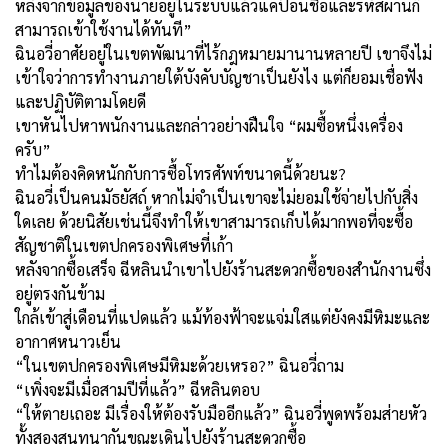
หลังจากข้อมูลของนายอยู่ในระบบแล้วแค่ป้อนชื่อและรหัสผ่านก็
สามารถเข้าใช้งานได้ทันที”
ฉินอวี่อาศัยอยู่ในเขตพัฒนาที่ไร้กฎหมายมานานหลายปี เขาจึงไม่
เข้าใจว่าการทำงานภายใต้บังคับบัญชาเป็นยังไง แต่ก็ยอมเชื่อฟัง
และปฏิบัติตามโดยดี
เขาหันไปหาพนักงานและกล่าวอย่างฝืนใจ “ผมซื้อหนึ่งเครื่อง
ครับ”
ทำไมต้องคิดหนักกับการซื้อโทรศัพท์ขนาดนี้ด้วยนะ?
ฉินอวี่เป็นคนมัธยัสถ์ หากไม่จำเป็นเขาจะไม่ยอมใช้จ่ายไปกับสิ่ง
ใดเลย ด้วยนิสัยเช่นนี้จึงทำให้เขาสามารถเก็บได้มากพอที่จะซื้อ
สัญชาติในเขตปกครองพิเศษที่เก้า
หลังจากซื้อเสร็จ ฉีหลินนำเขาไปยังร้านสะดวกซื้อของสำนักงานซึ่ง
อยู่ตรงกันข้าม
ใกล้เข้าสู่เดือนที่แปดแล้ว แม้ท้องฟ้าจะแจ่มใสแต่ยังคงมีหิมะและ
อากาศหนาวเย็น
“ในเขตปกครองพิเศษมีหิมะด้วยเหรอ?” ฉินอวี่ถาม
“เพิ่งจะมีเมื่อสามปีที่แล้ว” ฉีหลินตอบ
“ให้ตายเถอะ มีเรื่องให้ต้องรับมืออีกแล้ว” ฉินอวี่พูดพร้อมส่ายหัว
ทั้งสองสนทนากันขณะเดินไปยังร้านสะดวกซื้อ