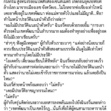
กิโลกรัม สูงหนึ่งร้อยแปดสิบสองเซนติเมตร เกิดก่อนยุคภัยพิบัติ
ล้างโลก มาจากเมืองเอช จังหวัดเจ...ไม่ไกลจากซ่งเจียงเท่าไรหนิ
เคยอาศัยอยู่ในเขตพัฒนา พ่อแม่หายตัวไปและไม่มีญาติ...หือ?
ทำไมหน้าประวัติแนะนำตัวถึงว่างล่ะ?”
“ผมไม่มีประวัติแนะนำตัวครับ” ฉินอวี่ตอบด้วยรอยยิ้ม “การเอา
ตัวรอดในเขตพัฒนานั้นลำบากมาก ผมต้องทำทุกอย่างเพื่ออยู่รอด
จึงไม่มีเวลาเขียนครับ”
“ฮ่าๆๆ ฟังดูมีเหตุผล” ผู้กำกับหัวเราะเบาๆ “แต่อย่างน้อยนายก็
ควรเขียนประวัติแนะนำตัวสักสองสามบรรทัด มันดูไม่ดีเท่าไหร่
หากมาทำงานโดยไม่มีประวัติ”
“โอเคครับ เดี๋ยวผมเขียนให้ทีหลัง” ฉินอวี่ตอบกลับอย่างรวดเร็ว
ผู้กำกับอ่านเอกสารต่อก่อนจะถามว่า “ถ้านายไม่มี
ประวัติแนะนำ
ตัว
แสดงว่านายไม่เคยเข้ารับราชการทหารมาก่อน แล้วเคยยิงปืน
ไหม?”
ฉินอวี่ส่ายหน้าพร้อมตอบว่า “ไม่ครับ”
“เคยมีประวัติอาชญากรรมไหม?”
“ไม่ครับ”
ผู้กำกับครุ่นคิดก่อนจะวางเอกสารลงพลันมองไปยังฉินอวี่และกล่าว
ว่า “เขตพัฒนาเป็นเขตไร้กฎ…นั่นก็เพื่อให้ผู้คนสามารถหารายได้