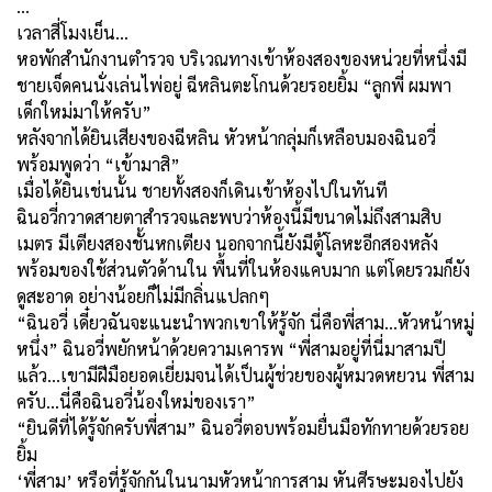
…
เวลาสี่โมงเย็น...
หอพักสำนักงานตำรวจ บริเวณทางเข้าห้องสองของหน่วยที่หนึ่งมี
ชายเจ็ดคนนั่งเล่นไพ่อยู่ ฉีหลินตะโกนด้วยรอยยิ้ม “ลูกพี่ ผมพา
เด็กใหม่มาให้ครับ”
หลังจากได้ยินเสียงของฉีหลิน หัวหน้ากลุ่มก็เหลือบมองฉินอวี่
พร้อมพูดว่า “เข้ามาสิ”
เมื่อได้ยินเช่นนั้น ชายทั้งสองก็เดินเข้าห้องไปในทันที
ฉินอวี่กวาดสายตาสำรวจและพบว่าห้องนี้มีขนาดไม่ถึงสามสิบ
เมตร มีเตียงสองชั้นหกเตียง นอกจากนี้ยังมีตู้โลหะอีกสองหลัง
พร้อมของใช้ส่วนตัวด้านใน พื้นที่ในห้องแคบมาก แต่โดยรวมก็ยัง
ดูสะอาด อย่างน้อยก็ไม่มีกลิ่นแปลกๆ
“ฉินอวี่ เดี๋ยวฉันจะแนะนำพวกเขาให้รู้จัก นี่คือพี่สาม...หัวหน้าหมู่
หนึ่ง” ฉินอวี่พยักหน้าด้วยความเคารพ “พี่สามอยู่ที่นี่มาสามปี
แล้ว...เขามีฝีมือยอดเยี่ยมจนได้เป็นผู้ช่วยของผู้หมวดหยวน พี่สาม
ครับ...นี่คือฉินอวี่น้องใหม่ของเรา”
“ยินดีที่ได้รู้จักครับพี่สาม” ฉินอวี่ตอบพร้อมยื่นมือทักทายด้วยรอย
ยิ้ม
‘พี่สาม’ หรือที่รู้จักกันในนามหัวหน้าการสาม หันศีรษะมองไปยัง