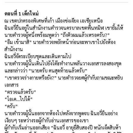
ตอนที่ 1 เด็กใหม่
ณ เขตปกครองพิเศษที่เก้า เมืองซ่งเจียง เอเชียเหนือ
ฉินอวี่ยืนอยู่ในสำนักงานตำรวจนครบาลเขตพื้นทมิฬ เขายิ้มให้
นายตำรวจผู้หนึ่งพร้อมพูดว่า “ถึงคิวผมแล้วเหรอครับ?”
“อืม เข้ามาสิ” นายตำรวจพยักหน้าก่อนจะพาเขาไปยังห้อง
สำนักงาน
ฉินอวี่จัดระเบียบชุดและเดินตามไป
นายตำรวจผู้นั้นเดินไปยังโต๊ะทำงานพลันวางเอกสารลงสองชุด
และกล่าวว่า “นายครับ คนสุดท้ายแล้วครับ”
“เขาตรวจร่างกายหรือยัง?” นายตำรวจยศผู้กำกับถามขณะหยิบ
เอกสาร
“ตรวจแล้วครับ”
“โอเค...ไปได้”
“ครับ”
นายตำรวจผู้นั้นออกจากห้องไปหลังจากพูดจบ ฉินอวี่ยืนอย่าง
เงียบๆ ระหว่างรอผู้กำกับอ่านเอกสารของเขา
ผู้กำกับเริ่มอ่านออกเสียง “ฉินอวี่ อายุยี่สิบสองปี หนักเจ็ดสิบห้า