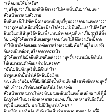
“เพื่อนผมให้มาครับ”
“บุหรี่ชุนฮวาเป็นของดีทีเดียว เราไม่เคยเห็นมันมาก่อนเลย”
หัวหน้าการสามหัวเราะ
ฉีหลินตะลึงไปพักหนึ่งก่อนจะหยิบบุหรี่ชุนฮวาออกมาและกล่าวว่า
“เราทุกคนก็เหมือนพี่น้อง มีอะไรก็ควรแบ่งปันกัน...เอาไปสิครับ”
ฉินอวี่แอบให้บุหรี่ฉีหลินเพื่อแทนคำขอบคุณที่เขาเป็นธุระให้ทั้ง
วัน แต่ผู้บังคับการเห็นและพูดออกมาโดยไม่ได้คิดว่าเรื่องนี้อาจ
ทำให้เขาอึดอัดและยากต่อการสร้างความสัมพันธ์กับผู้อื่น เขาจึง
ก้มลงหยิบกล่องบุหรี่ออกจากกระเป๋า
ผู้บังคับการปัดมือฉีหลินพลันกล่าวว่า “บุหรี่ของนายมันดีเกินไป
ไม่เหมาะคนต่ำต้อยอย่างฉันหรอก”
“ฉันไม่ชินกับบุหรี่ชั้นดีสักเท่าไร”
คำพูดเหล่านั้นทำให้ฉีหลินนิ่งเงียบ
ขณะเดียวกันฉินอวี่ก็สัมผัสได้ถึงน้ำเสียงเสียดสี เขาจึงยัดกล่องบุหรี่
กลับเข้ากระเป๋าก่อนจะหันกลับไปจัดของต่อ
หัวหน้าการสามวางไพ่ลง หันมามองฉินอวี่และยิ้มเหยียด “เฮ้ ที่นี่
มีกฎว่าเด็กใหม่จะต้องลาดตระเวนแทนเป็นเวลาสามวันคือวันนี้
พรุ่งนี้ และมะรืน นายไม่มีปัญหาใช่ไหม? ”
ฉินอวี่หันมองฉีหลินทันที เมื่อเห็นว่าเขาหลบสายตา ฉินอวี่ก็