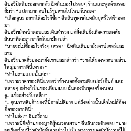
ฉินอวี่ปัดหิมะออกจากตัว ฉีหลินมองไปรอบๆ ร้านและพูดด้วยรอย
ยิ้มว่า “แปลกมาก คนในร้านหายไปไหนกันหมด”
“เลือกดูนะ อยากได้อะไรก็ซื้อ” ฉีหลินพูดพลันหยิบบุหรี่ไฟฟ้าออก
มา
ฉินอวี่พยักหน้าตอบและเดินสำรวจ แต่ยิ่งเดินยิ่งเกิดความสงสัย
สิบนาทีต่อมาเขาก็กลับมามือเปล่า
“นายจะไม่ซื้ออะไรจริงๆ เหรอ?” ฉีหลินเดินมายังเคาน์เตอร์และ
ถาม
ฉินอวี่ขนวดคิ้วมองมายังเขาและกล่าวว่า “รายได้ของพวกนายส่วน
ใหญ่มาจากที่นี่เหรอ?”
“ทำไมถามแบบนั้นล่ะ?”
“เพราะราคาของที่นี่แพงกว่าข้างนอกตั้งสามสิบเปอร์เซ็นต์ และ
หลายๆ อย่างก็เป็นของเลียนแบบ ฉันลองบีบชุดเครื่องนอน
ดู...แข็งอย่างกับเหล็ก!”
“…คุณภาพสินค้าของที่นี่อาจไม่ดีมาก แต่ถึงอย่างนั้นเด็กใหม่ก็ต้อง
ซื้อของจากที่นี่”
“ทำไมล่ะ?” ฉินอวี่ถาม
“เพราะนี่คือร้านของญาติผู้หมวดหยวน” ฉีหลินกระซิบตอบ “นาย
จะเรียกร้านนี้ว่าสำนักจัดหาอย่างไม่เป็นทางการของสำนักงานก็ได้