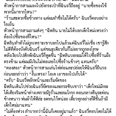
หัวหน้าการสามมองไปยังกระเป๋าที่ฉินอวี่ถืออยู่ “นายซื้อของใช้
พวกนี้มาจากไหน?”
“ร้านสะดวกซื้อข้างทาง แต่ผมจำชื่อไม่ได้ครับ” ฉินอวี่ตอบอย่าง
ใจเย็น
หัวหน้าการสามถามส่งๆ “ฉีหลิน นายไม่ได้บอกเด็กใหม่เหรอว่า
ต้องไปซื้อของที่ไหน?”
ฉีหลินทำตัวไม่ถูกเพราะเขาบอกไปแล้วแต่ฉินอวี่ไม่เชื่อ เขารู้สึก
ไม่ดีที่ต้องบังคับฉินอวี่ แต่ขณะเดียวกันก็ไม่อยากถูกลงโทษ
หลังเงียบไปสักพักฉินอวี่ก็พูดขึ้น “ฉีหลินบอกผมให้ไปซื้อที่ร้านฝั่ง
ตรงข้าม แต่ผมมีเงินไม่พอเลยไปซื้อร้านข้างๆ แทนครับ”
“ตองสอง” หัวหน้าการสามเล่นไพ่ต่อและปล่อยให้ฉินอวี่ยืนรอ
ก่อนจะกล่าวว่า “งั้นเหรอ? โอเค เอาของไปเก็บได้”
“ครับ” ฉินอวี่พยักหน้าและเริ่มจัดของ
ฉีหลินเดินไปช่วยฉินอวี่จัดของและกระซิบเขาว่า “เด็กใหม่มักจะ
ได้เตียงริมหน้าต่างเพราะมีรูรั่วและลมโกรก ตอนกลางคืนจะค่อน
ข้างหนาว ห่มผ้าให้ดีล่ะ อดทนไว้หน่อย เดี๋ยวทุกอย่างก็ดีขึ้นถ้ามี
เด็กใหม่มาแทน”
“ไม่ต้องห่วง ลำบากกว่านี้ฉันก็เคยอยู่มาแล้ว” ฉินอวี่ตอบโดยไม่ได้