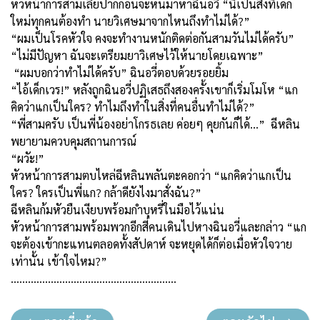
หัวหน้าการสามเลียปากก่อนจะหันมาหาฉินอวี่ “นี่เป็นสิ่งที่เด็ก
ใหม่ทุกคนต้องทำ นายวิเศษมาจากไหนถึงทำไม่ได้?”
“ผมเป็นโรคหัวใจ คงจะทำงานหนักติดต่อกันสามวันไม่ได้ครับ”
“ไม่มีปัญหา ฉันจะเตรียมยาวิเศษไว้ให้นายโดยเฉพาะ”
“ผมบอกว่าทำไม่ได้ครับ” ฉินอวี่ตอบด้วยรอยยิ้ม
“ไอ้เด็กเวร!” หลังถูกฉินอวี่ปฏิเสธถึงสองครั้งเขาก็เริ่มโมโห “แก
คิดว่าแกเป็นใคร? ทำไมถึงทำในสิ่งที่คนอื่นทำไม่ได้?”
“พี่สามครับ เป็นพี่น้องอย่าโกรธเลย ค่อยๆ คุยกันก็ได้...” ฉีหลิน
พยายามควบคุมสถานการณ์
“ผวัะ!”
หัวหน้าการสามตบไหล่ฉีหลินพลันตะคอกว่า “แกคิดว่าแกเป็น
ใคร? ใครเป็นพี่แก? กล้าดียังไงมาสั่งฉัน?”
ฉีหลินก้มหัวยืนเงียบพร้อมกำบุหรี่ในมือไว้แน่น
หัวหน้าการสามพร้อมพวกอีกสี่คนเดินไปหางฉินอวี่และกล่าว “แก
จะต้องเข้ากะแทนตลอดทั้งสัปดาห์ จะหยุดได้ก็ต่อเมื่อหัวใจวาย
เท่านั้น เข้าใจไหม?”
..........................................................