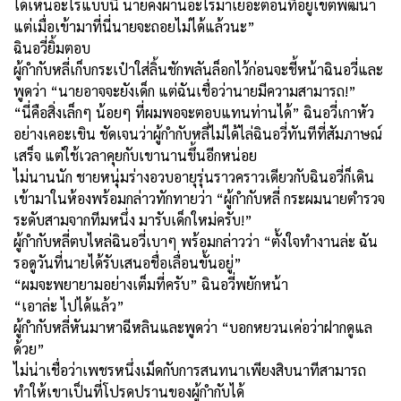
ได้เห็นอะไรแบบนี้ นายคงผ่านอะไรมาเยอะตอนที่อยู่เขตพัฒนา
แต่เมื่อเข้ามาที่นี่นายจะถอยไม่ได้แล้วนะ”
ฉินอวี่ยิ้มตอบ
ผู้กำกับหลี่เก็บกระเป๋าใส่ลิ้นชักพลันล็อกไว้ก่อนจะชี้หน้าฉินอวี่และ
พูดว่า “นายอาจจะยังเด็ก แต่ฉันเชื่อว่านายมีความสามารถ!”
“นี่คือสิ่งเล็กๆ น้อยๆ ที่ผมพอจะตอบแทนท่านได้” ฉินอวี่เกาหัว
อย่างเคอะเขิน ชัดเจนว่าผู้กำกับหลี่ไม่ได้ไล่ฉินอวี่ทันทีที่สัมภาษณ์
เสร็จ แต่ใช้เวลาคุยกับเขานานขึ้นอีกหน่อย
ไม่นานนัก ชายหนุ่มร่างอวบอายุรุ่นราวคราวเดียวกับฉินอวี่ก็เดิน
เข้ามาในห้องพร้อมกล่าวทักทายว่า “ผู้กำกับหลี่ กระผมนายตำรวจ
ระดับสามจากทีมหนึ่ง มารับเด็กใหม่ครับ!”
ผู้กำกับหลี่ตบไหล่ฉินอวี่เบาๆ พร้อมกล่าวว่า “ตั้งใจทำงานล่ะ ฉัน
รอดูวันที่นายได้รับเสนอชื่อเลื่อนขั้นอยู่”
“ผมจะพยายามอย่างเต็มที่ครับ” ฉินอวี่พยักหน้า
“เอาล่ะ ไปได้แล้ว”
ผู้กำกับหลี่หันมาหาฉีหลินและพูดว่า “บอกหยวนเค่อว่าฝากดูแล
ด้วย”
ไม่น่าเชื่อว่าเพชรหนึ่งเม็ดกับการสนทนาเพียงสิบนาทีสามารถ
ทำให้เขาเป็นที่โปรดปรานของผู้กำกับได้