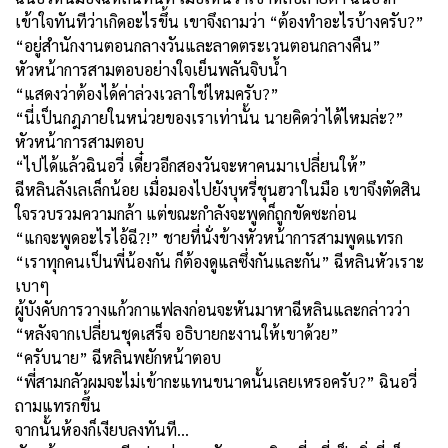
เข้าใจทันทีว่าเกิดอะไรขึ้น เขาจึงถามว่า “ต้องทำอะไรบ้างครับ?”
“อยู่สำนักงานตอนกลางวันและลาดตระเวนตอนกลางคืน”
หัวหน้าการสามตอบอย่างใจเย็นพลันจิบน้ำ
“แสดงว่าต้องได้ค่าล่วงเวลาใช่ไหมครับ?”
“นี่เป็นกฎภายในหน่วยของเราเท่านั้น นายคิดว่าได้ไหมล่ะ?”
หัวหน้าการสามตอบ
“ไปได้แล้วฉินอวี่ เดี๋ยวอีกสองวันจะหาคนมาเปลี่ยนให้”
ฉีหลินลังเลเล็กน้อย เมื่อมองไปยังบุหรี่ชุนฮวาในมือ เขาจึงตัดสิน
ใจรวบรวมความกล้า แต่ขณะกำลังจะพูดก็ถูกขัดซะก่อน
“แกจะพูดอะไรไอ้ฉี?!” ชายที่นั่งข้างหัวหน้าการสามพูดแทรก
“เราทุกคนเป็นพี่น้องกัน ก็ต้องดูแลซึ่งกันและกัน” ฉีหลินหัวเราะ
เบาๆ
ผู้บังคับการวางแก้วกาแฟลงก่อนจะหันมาหาฉีหลินและกล่าวว่า
“หลังจากเปลี่ยนชุดเสร็จ อธิบายกะงานให้เขาด้วย”
“ครับนาย” ฉีหลินพยักหน้าตอบ
“พี่สามกลัวผมจะไม่เข้ากะแทนขนาดนั้นเลยเหรอครับ?” ฉินอวี่
ถามแทรกขึ้น
จากนั้นห้องก็เงียบลงทันที...