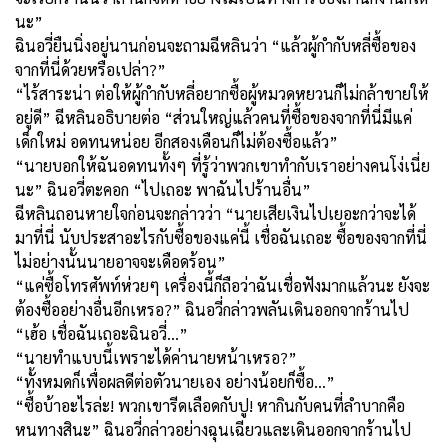
นะ”
ฉินอวี่ยืนนิ่งอยู่นานก่อนจะถามฉีหลินว่า “แล้วผู้กำกับหลี่ซื้อของ
จากที่นี่ด้วยหรือเปล่า?”
“ไร้สาระน่า ต่อให้ผู้กำกับหลี่อยากซื้อผู้หมวดหยวนก็ไม่กล้าขายให้
อยู่ดี” ฉีหลินอธิบายต่อ “ส่วนใหญ่แล้วคนที่ซื้อของจากที่นี่มีแค่
เด็กใหม่ อดทนหน่อย อีกสองเดือนก็ไม่ต้องซื้อแล้ว”
“นายบอกให้ฉันอดทนทั้งๆ ที่รู้ว่าพวกเขาทำกับเราอย่างคนโง่เนี่ย
นะ” ฉินอวี่ตะคอก “ไปเถอะ พาฉันไปร้านอื่น”
ฉีหลินถอนหายใจก่อนจะกล่าวว่า “นายเสียเงินไปเยอะกว่าจะได้
มาที่นี่ นับประสาอะไรกับซื้อของแค่นี้ เชื่อฉันเถอะ ซื้อของจากที่นี่
ไม่อย่างนั้นนายอาจจะเดือดร้อน”
“แค่ซื้อโทรศัพท์ห่วยๆ เครื่องนี้ก็ถือว่าฉันเชื่อฟังมากแล้วนะ ยังจะ
ต้องซื้ออย่างอื่นอีกเหรอ?” ฉินอวี่กล่าวพลันเดินออกจากร้านไป
“เฮ้อ เชื่อฉันเถอะฉินอวี่...”
“นายทำแบบนี้เพราะได้ค่านายหน้าเหรอ?”
“ทั้งหมดก็เพื่อผลดีต่อตัวนายเอง อย่างน้อยก็ซื้อ...”
“ซื้อบ้าอะไรล่ะ! พวกเขารีดเลือดกับปู! หากินกับคนที่ลำบากคือ
หนทางสินะ” ฉินอวี่กล่าวอย่างฉุนเฉียวและเดินออกจากร้านไป