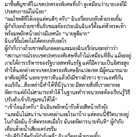
มาซื้อสัญชาติในเขตปกครองพิเศษที่เก้า ดูเหมือนว่านายเองก็มี
ประสบการณ์ไม่น้อย”
“ผมโชคดีที่ได้เจอแต่คนดีๆ ครับ” ฉินอวี่ตอบกลับด้วยรอยยิ้ม
ผู้กำกับยกถ้วยชาขึ้นจิบขณะจ้องประเมินฉินอวี่ตั้งแต่หัวจรดเท้า
พร้อมพยักหน้าอย่างมีเลศนัย “นายดูดีมาก”
ฉินอวี่ยิ้มโดยไม่ได้ตอบกลับอะไร
ผู้กำกับวางถ้วยชาพลันกอดอกและมองฉินอวี่ก่อนจะกล่าวว่า
“สถานการณ์รอบเขตปกครองพิเศษที่เก้าไม่เหมือนที่อื่น แม้จะอยู่
ภายใต้การบริหารของรัฐบาลสหพันธรัฐ แต่ก็มีความเป็นอิสระสูง
ทำให้แตกต่างจากเขตปกครองพิเศษอีกแปดเขต มีผู้คนมากมาย
อาศัยอยู่ที่นี่ นอกจากชาวจีนแล้วยังมีชาวผิวขาว ชาวแอฟริกัน
อเมริกัน...สิ่งเหล่านี้ทำให้ที่นี่วุ่นวาย มีหลายสิ่งที่เราอยากจะ
จัดการแต่ยังไม่สามารถทำได้ ในฐานะตำรวจนายจะต้องเรียนรู้วิธี
ปรับตัวเข้ากับชุมชนให้ได้”
“เข้าใจแล้วครับ” ฉินอินพยักหน้ารับด้วยสีหน้าจริงจัง
“และฉันไม่สนว่านายเคยผ่านอะไรมาบ้าง แต่ตอนนี้ชีวิตนายอยู่
ในกำมือฉัน ถ้าคิดทรยศเมื่อไร ฉันจะจัดการนายทันที” ผู้กำกับ
เตือนด้วยน้ำเสียงเคร่งขรึม
“ยินดีรับใช้ครับผู้กำกับหลี่” ฉินอวี่ตอบด้วยรอยยิ้ม