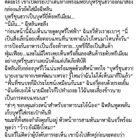
คิดอะไร เขาเปิดกระเป๋าเดินทางพร้อมหยิบบุหรี่ชุนฮวาออกมาสอง
กล่องแล้วยัดใส่มือฉีหลิน
บุหรี่ชุนฮวาเป็นบุหรี่ยี่ห้อพรีเมียม...
“นี่มัน...” ฉีหลินตะลึง
“ก่อนหน้านี้ฉันเห็นนายดูดบุหรี่ไฟฟ้า” ฉินอวี่หัวเราะเบาๆ “นี่
เป็นสิ่งเล็กน้อยเพื่อตอบแทนที่นายพาฉันไปไหนมาไหนทั้งวัน”
การป้องกันอาหารเป็นเรื่องท้าทาย...บุหรี่ก็ถือเป็นสินค้า
ฟุ่มเฟือย...และไม่มีใครเคยเห็นหรือลิ้มลองสินค้าระดับพรีเมียม
อย่างบุหรี่ชุนฮวาเลยนับตั้งแต่เกิดภัยพิบัติ
ฉีหลินจับกล่องบุหรี่ไว้แน่นพร้อมพูดด้วยสีหน้าตกใจ “บุหรี่ชุนฮวา!
นายเอามาจากเขตพัฒนาเหรอ? รู้ไหมว่าฉันไม่ได้เห็นมากี่ปีแล้ว”
“พื้นที่ชนบทก็มีประโยชน์เหมือนกันนะ” ฉินอวี่ตอบด้วยรอยยิ้ม
“ฉันจัดเองได้ นายมีอะไรก็ไปทำเถอะ ไว้ฉันจะเลี้ยงข้าวนาย
เป็นการตอบแทนนะ”
“ฮ่าๆ ขอบคุณล่วงหน้าสำหรับอาหารนะไอ้น้อง!” ฉีหลินพูดพลัน
เก็บบุหรี่ใส่กระเป๋าทันที
ขณะที่ทั้งสองกำลังคุยกันอยู่ หัวหน้าการสามหันมาหาฉินอวี่พร้อม
พูดว่า “ว้าว ยังมีอีกไหม?”
ฉินอวี่ไม่คิดว่าผู้บังคับการจะเห็น เขานิ่งไปสักครู่ก่อนจะตอบว่า