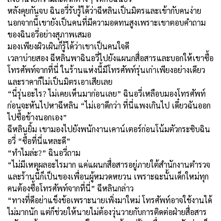
หลังคุยกันจบ ฉินอวี่รับรู้ได้ว่าฉีหลินเป็นมิตรและเข้ากับคนง่าย
นอกจากนี้เขายังเป็นคนที่มีความอดทนสูงเพราะเขาตอบคำถาม
ของฉินอวี่อย่างสุภาพเสมอ
มองเพียงผิวเผินก็รู้ได้ว่าเขาเป็นคนใจดี
เวลาบ่ายสอง ฉีหลินพาฉินอวี่ไปยังแผนกสื่อสารและบอกให้เขาซื้อ
โทรศัพท์จากที่นี่ ในร้านแห่งนี้มีโทรศัพท์รุ่นเก่าเพียงอย่างเดียว
และราคาก็ไม่เป็นมิตรเอาเสียเลย
“นี่รุ่นอะไร? ไม่เคยเห็นมาก่อนเลย” ฉินอวี่เหลือบมองโทรศัพท์
ก่อนจะหันไปหาฉีหลิน “ไม่เอาดีกว่า ที่นี่แพงเกินไป เดี๋ยวฉันออก
ไปซื้อข้างนอกเอง”
ฉีหลินยิ้ม เขามองไปยังพนักงานเคาน์เตอร์ก่อนโน้มตัวกระซิบฉิน
อวี่ “ซื้อที่นี่แหละดี”
“ทำไมล่ะ?” ฉินอวี่ถาม
“ไม่มีเหตุผลอะไรมาก แค่แผนกสื่อสารอยู่ภายใต้สำนักงานตำรวจ
และร้านนี้ก็เป็นของเพื่อนผู้หมวดหยวน เพราะฉะนั้นเด็กใหม่ทุก
คนต้องซื้อโทรศัพท์จากที่นี่” ฉีหลินกล่าว
“ทางที่ดีอย่าแข็งข้อเพราะนายเพิ่งมาใหม่ โทรศัพท์อาจใช้งานได้
ไม่มากนัก แต่ก็ช่วยให้นายไม่ต้องวุ่นวายกับการติดต่อฝ่ายสื่อสาร