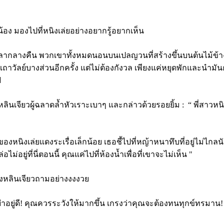
่น้อง มองไปที่หนิงเล่ยอย่างอยากรู้อยากเห็น
เวลากลางคืน พวกเขาทั้งหมดนอนบนเปลญวนที่สร้างขึ้นบนต้นไม้ข้างๆ
ถาวัลย์บางส่วนอีกครั้ง แต่ไม่ต้องกังวล เพียงแค่หยุดพักและนำมั
ฟ
น หลินเจียวผู้ฉลาดล้ำหัวเราะเบาๆ และกล่าวด้วยรอยยิ้ม :
“ พี่สาวหน
หนิงเล่ยแดงระเรื่อเล็กน้อย เธอชี้ไปที่หญ้าหนาทึบที่อยู่ไม่ไกลนัก
อไม่อยู่ที่นี่ตอนนี้ คุณแค่ไปที่ห้องน้ำเพื่อที่เขาจะไม่เห็น "
้องหลินเจียวถามอย่างงงงวย
ระยำอยู่ดี! คุณควรระวังให้มากขึ้น เกรงว่าคุณจะต้องทนทุกข์ทรมาน!