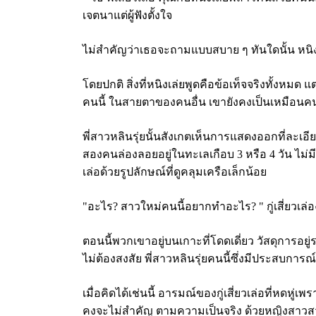
เจตนาแต่ผู้ฟังตั้งใจ
ไม่สำคัญว่าเธอจะถามแบบสบาย ๆ ทันใดนั้น หนิงเ
โดยปกติ สิ่งที่หนิงเล่ยพูดคือข้อเท็จจริงทั้งหมด 
คนนี้ ในสายตาของคนอื่น เขายังคงเป็นเหมือนคนแป
พี่สาวหลินรุ่ยนั้นสังเกตเห็นการแสดงออกที่ละเ
สองคนล่องลอยอยู่ในทะเลเกือบ 3 หรือ 4 วัน ไม่มีอะ
เล่อด้วยรูปลักษณ์ที่ดูคลุมเครือเล็กน้อย
"อะไร? สาวใหม่คนนี้อยากทำอะไร? " กู่เสี่ยวเล่อ
ตอนนี้พวกเขาอยู่บนเกาะที่โดดเดี่ยว วัสดุการอย
ไม่ต้องสงสัย พี่สาวหลินรุ่ยคนนี้ซึ่งมีประสบการ
เมื่อคิดได้เช่นนี้ อารมณ์ของกู่เสี่ยวเล่อที่หดหู่
คงจะไม่สำคัญ ตามความเป็นจริง ด้วยหญิงสาวสวยคนอื