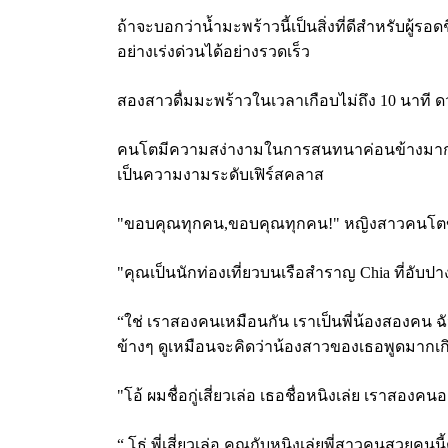
ถ้าจะบอกว่าน้ำมะพร้าวนี้เป็นสิ่งที่ดีสำหรับผู้รอ
อย่างเร่งด่วนได้อย่างรวดเร็ว
สองสาวดื่มมะพร้าวในเวลาเกือบไม่ถึง
10 นาที ด
คนโตมีความสง่างามในการสนทนาค่อนข้างมากทีเดี
เป็นความงามระดับเฟิร์สคลาส
"ขอบคุณทุกคน,ขอบคุณทุกคน!" หญิงสาวคนโตขอบค
"คุณเป็นนักท่องเที่ยวบนเรือสำราญ Chia ที่อับปางด
“ใช่ เราสองคนเหมือนกัน เราเป็นพี่น้องสองคน ฉันชื่
ข้างๆ ดูเหมือนจะคิดว่าน้องสาวของเธอพูดมากเก
"โอ้ ผมชื่อกู่เสี่ยวเล่อ เธอชื่อหนิงเล่ย เราสอง
“ โธ่ พี่เสี่ยวเล่อ คุณกับหนิงเล่ยพี่สาวคนสวยคนนี้ต