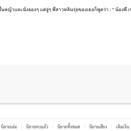
นหญ้าและนั่งยองๆ แต่จู่ๆ พี่สาวหลินรุ่ยของเธอก็พูดว่า :
“ น้องพี่
นิยายเล่ม
|
นิยายจบแล้ว
|
นิยายทั้งหมด
|
นิยายเสียง
|
เติมเงิน