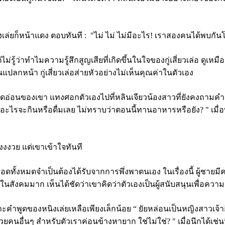
ล่ยก็หน้าแดง ตอบทันที :
"ไม่ ไม่ ไม่มีอะไร! เราสองคนได้พบกันโ
แต่ไม่รู้ว่าทำไมความรู้สึกสูญเสียที่เกิดขึ้นในใจของกู่เสี่ยวเล่อ ด
ลกหน้า กู่เสี่ยวเล่อส่ายหัวอย่างไม่เห็นคุณค่าในตัวเอง
อียดอ่อนของเขา แทงศอกตัวเองไปที่หลินเจียวน้องสาวที่ยังคงถามค
ไรจะกินหรือดื่มเลย ไม่ทราบว่าตอนนี้ทานอาหารหรือยัง? " เมื่อพูดถึงเ
งงงวย แต่เขาเข้าใจทันที
ู่รอดทั้งหมดจำเป็นต้องได้รับจากการพึ่งพาตนเอง ในเรื่องนี้ ผู้ช
ณ์ในสังคมมาก เห็นได้ชัดว่าเขาคิดว่าตัวเองเป็นผู้สนับสนุนเพื่อคว
เพราะคำพูดของหนิงเล่ยเหลือเพียงเล็กน้อย
“ ยัยหล่อนเป็นหญิงสาวเจ้าก
่นๆ สำหรับตัวเราค่อนข้างหายาก ใช่ไม่ใช่? " เมื่อนึกได้เช่นนี้ กู่