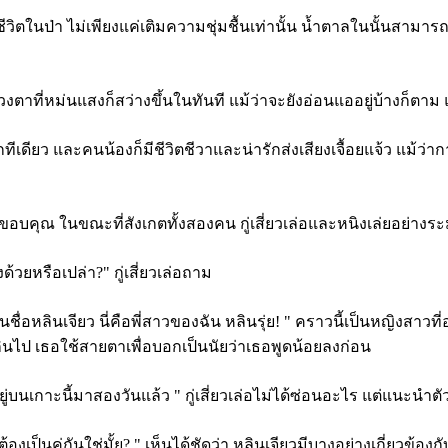
ดชีวิตในป่า ไม่เพียงแค่เติมความชุ่มชื้นเท่านั้น น้ำตาลในนั้นสามาร
วงตาที่หม่นแสงก็สว่างขึ้นในทันที แม้ว่าจะยังอ่อนแออยู่บ้างก็ตาม 
ยว และคนน้องก็มีชีวิตชีวาและน่ารักส่งเสียงเจื้อยแจ้ว แม้ว่าก
ุณ ในขณะที่สังเกตทั้งสองคน กู่เสี่ยวเล่อและหนิงเล่ยอย่างระม
้วยหรือเปล่า?" กู่เสี่ยวเล่อถาม
อหลินเจียว นี่คือพี่สาวของฉัน หลินรุ่ย! " คราวนี้เป็นหญิงสาวที่อาย
ินไป เธอใช้สายตาเพื่อบอกเป็นนัยว่าเธอพูดน้อยลงก่อน
คนอยู่บนเกาะนี้มาสองวันแล้ว " กู่เสี่ยวเล่อไม่ได้ซ่อนอะไร แต่แนะ
้องเป็นคู่กันใช่มั้ย? " เห็นได้ชัดว่า หลินเจียวมีบางอย่างเกี่ยวข้องกั