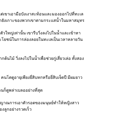
 แต่เขาเอามือบังเงาสะท้อนและมองออกไปที่ทะเล
่องลอยมายังเกาะของพวกเขาตามกระแสน้ำในมหาสมุทร
งตัวใหญ่เท่านั้น เขารีบวิ่งลงไปในน้ำและเข้าหา
เพื่อประโยชน์ในการล่องลอยในทะเลเป็นเวลาหลายวัน
กต้นไม้ วิ่งลงไปในน้ำเพื่อช่วยกู่เสี่ยวเล่อ ทั้งสอง
 คนโตดูอายุเพียงยี่สิบหกหรือยี่สิบเจ็ดปี มีผมยาว
นก็ดูพล่าเบลออย่างที่สุด
สัญชาตญาณการเอาตัวรอดของมนุษย์ทำให้หญิงสาว
สองลูกอย่างรวดเร็ว