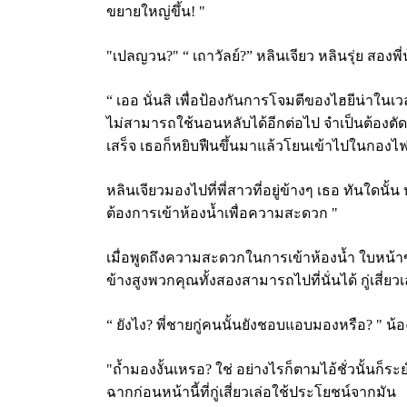
ขยายใหญ่ขึ้น! "
"เปลญวน?" “ เถาวัลย์?” หลินเจียว หลินรุ่ย สองพี
“ เออ นั่นสิ เพื่อป้องกันการโจมตีของไฮยีน่าใน
ไม่สามารถใช้นอนหลับได้อีกต่อไป จำเป็นต้องตัดเ
เสร็จ เธอก็หยิบฟืนขึ้นมาแล้วโยนเข้าไปในกองไ
หลินเจียวมองไปที่พี่สาวที่อยู่ข้างๆ เธอ ทันใดนั้
ต้องการเข้าห้องน้ำเพื่อความสะดวก "
เมื่อพูดถึงความสะดวกในการเข้าห้องน้ำ ใบหน้าของ
ข้างสูงพวกคุณทั้งสองสามารถไปที่นั่นได้ กู่เสี่ยวเล่
“ ยังไง? พี่ชายกู่คนนั้นยังชอบแอบมองหรือ? " น
"ถ้ำมองงั้นเหรอ? ใช่ อย่างไรก็ตามไอ้ชั่วนั้นก็
ฉากก่อนหน้านี้ที่กู่เสี่ยวเล่อใช้ประโยชน์จากมัน