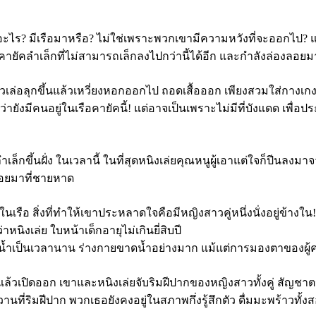
 อะไร
? มีเรือมาหรือ? ไม่ใช่เพราะพวกเขามีความหวังที่จะออกไป?
่าเรือคายัคลำเล็กที่ไม่สามารถเล็กลงไปกว่านี้ได้อีก และกำลังล
ี่ยวเล่อลุกขึ้นแล้วเหวี่ยงหอกออกไป ถอดเสื้อออก เพียงสวมใส่กางเก
พบว่ายังมีคนอยู่ในเรือคายัคนี้! แต่อาจเป็นเพราะไม่มีที่บังแดด 
ลำเล็กขึ้นฝั่ง ในเวลานี้ ในที่สุดหนิงเล่ยคุณหนูผู้เอาแต่ใจก็ปีนลงมาจา
้อยมาที่ชายหาด
ในเรือ สิ่งที่ทำให้เขาประหลาดใจคือมีหญิงสาวคู่หนึ่งนั่งอยู่ข้างใน!
นิงเล่ย ใบหน้าเด็กอายุไม่เกินยี่สิบปี
้ดื่มน้ำเป็นเวลานาน ร่างกายขาดน้ำอย่างมาก แม้แต่การมองตาของผู้ค
อออกแล้วเปิดออก เขาและหนิงเล่ยจับริมฝีปากของหญิงสาวทั้งคู่ 
วานที่ริมฝีปาก พวกเธอยังคงอยู่ในสภาพกึ่งรู้สึกตัว ดื่มมะพร้าวทั้ง