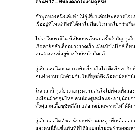
ตอนที่
17 – พี่น้องดอกไม้งามคู่หนึ่ง
คำพูดของหนิงเล่ยทำให้กู่เสี่ยวเล่อประหลาดใจ!
เรืออยู่ที่ไหน? สิ่งที่ได้มาไม่มีอะไรมากไปกว
ไม่ว่าในกรณีใด นี่เป็นการค้นพบครั้งสำคัญ กู่เส
เรือคายัคลำเล็กอย่างรวดเร็ว เมื่อเข้าไปใกล้ ก็
คนสองคนที่อยู่ข้างในก็หน้ามืดแล้ว
กู่เสี่ยวเล่อไม่สามารถคิดเรื่องอื่นได้ ดึงเรือคายัค
คนทำงานหนักด้วยกัน ในที่สุดก็ดึงเรือคายัคลำน
ในเวลานี้ กู่เสี่ยวเล่อมุ่งความสนใจไปที่คนทั้งสอง
เหมือนผ้าคลุมไหล่ คนน้องดูเหมือนจะอายุน้อยกว่าห
ทั้งคู่สวมเสื้อชูชีพสีส้ม แต่อาจเป็นเพราะไม่ได
กู่เสี่ยวเล่อไม่ลังเล นำมะพร้าวสองลูกที่เหลื
สองคนนี้ตื่นขึ้นทันทีที่ได้สัมผัสน้ำมะพร้าวหอมห