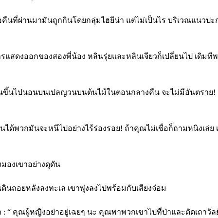
มื่อคืนที่ผ่านมามันถูกกินโดยกลุ่มไฮยีน่า แต่ไม่เป็นไร บริเวณแน
้ การแสดงออกของสองพี่น้อง หลินรุ่ยและหลินเจียวก็เปลี่ยนไป เดิมที
ีนขึ้นไปนอนบนเปลญวนบนต้นไม้ในตอนกลางคืน จะไม่มีอันตราย! " ครั้งน
กันได้พวกมันจะหนีไปอย่างไร้ร่องรอย! ถ้าคุณไม่เชื่อก็ถามหนิงเล่ย เ
องมองเขาอย่างดุดัน
้วเดินถอยหลังลงทะเล เขาพุ่งลงไปพร้อมกับเสียงจ๋อม
 :
“ คุณผู้หญิงอย่าอยู่เฉยๆ นะ คุณพาพวกเขาไปที่ป่าและตัดเถาว