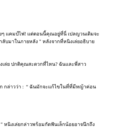
 แคมป์ไฟ! แต่ตอนนี้คุณอยู่ที่นี่ เปลญวนเดิมจะ
นกลับมาในภายหลัง " หลังจากที่หนิงเล่ยอธิบาย
ิงเล่ย ปกติคุณสะดวกที่ไหน? ฉันและพี่สาว
 กล่าวว่า :
“ ฉันมักจะแก้ไขในที่ที่มีหญ้าค่อน
 " หนิงเล่ยกล่าวพร้อมกัดฟันเล็กน้อยอาจนึกถึง