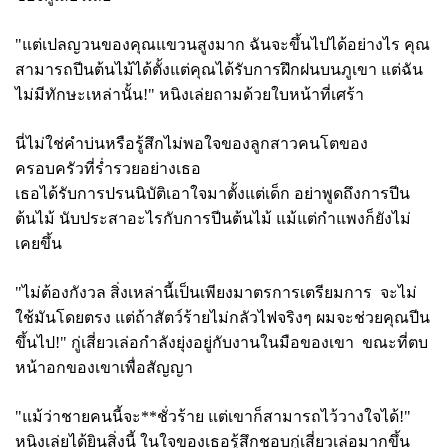
"แต่เปลญวนของคุณแขวนสูงมาก ฉันจะขึ้นไปได้อย่างไร คุณ
สามารถปีนต้นไม้ได้ตั้งแต่คุณได้รับการฝึกฝนบนภูเขา แต่ฉัน
ไม่มีทักษะเหล่านั้น!" หนิงเล่ยถามด้วยใบหน้าที่เศร้า
นี่ไม่ใช่คำบ่นหรือรู้สึกไม่พอใจของลูกสาวคนโตของ
ครอบครัวที่ร่ำรวยอย่างเธอ
เธอได้รับการปรนนิบัติเอาใจมาตั้งแต่เด็ก อย่าพูดถึงการปีน
ต้นไม้ นับประสาอะไรกับการปีนต้นไม้ แม้แต่กำแพงก็ยังไม่
เคยขึ้น
"ไม่ต้องกังวล สิ่งเหล่านี้เป็นเพียงมาตรการเตรียมการ จะไม่
ใช้มันโดยตรง แต่ถ้าสัตว์ร้ายไม่กลัวไฟจริงๆ ผมจะช่วยคุณปีน
ขึ้นไป!" กู่เสี่ยวเล่อกำลังยุ่งอยู่กับงานในมือของเขา ขณะที่ตบ
หน้าอกของเขาเพื่อสัญญา
"แม้ว่าชายคนนี้จะ**ชั่วร้าย แต่เขาก็สามารถไว้วางใจได้!"
หนิงเล่ยได้ยินสิ่งนี้ ในใจของเธอรู้สึกชอบกู่เสี่ยวเล่อมากขึ้น