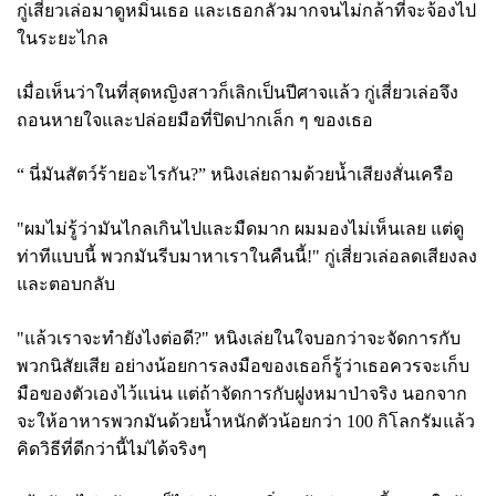
กู่เสี่ยวเล่อมาดูหมิ่นเธอ และเธอกลัวมากจนไม่กล้าที่จะจ้องไป
ในระยะไกล
เมื่อเห็นว่าในที่สุดหญิงสาวก็เลิกเป็นปีศาจแล้ว กู่เสี่ยวเล่อจึง
ถอนหายใจและปล่อยมือที่ปิดปากเล็ก ๆ ของเธอ
“ นี่มันสัตว์ร้ายอะไรกัน?” หนิงเล่ยถามด้วยน้ำเสียงสั่นเครือ
"ผมไม่รู้ว่ามันไกลเกินไปและมืดมาก ผมมองไม่เห็นเลย แต่ดู
ท่าทีแบบนี้ พวกมันรีบมาหาเราในคืนนี้!" กู่เสี่ยวเล่อลดเสียงลง
และตอบกลับ
"แล้วเราจะทำยังไงต่อดี?" หนิงเล่ยในใจบอกว่าจะจัดการกับ
พวกนิสัยเสีย อย่างน้อยการลงมือของเธอก็รู้ว่าเธอควรจะเก็บ
มือของตัวเองไว้แน่น แต่ถ้าจัดการกับฝูงหมาป่าจริง นอกจาก
จะให้อาหารพวกมันด้วยน้ำหนักตัวน้อยกว่า 100 กิโลกรัมแล้ว
คิดวิธีที่ดีกว่านี้ไม่ได้จริงๆ