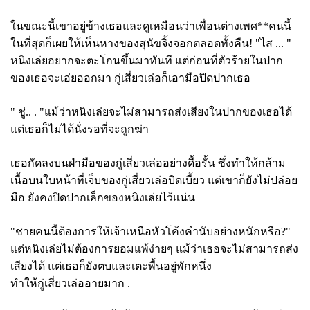
ในขณะนี้เขาอยู่ข้างเธอและดูเหมือนว่าเพื่อนต่างเพศ**คนนี้
ในที่สุดก็เผยให้เห็นหางของสุนัขจิ้งจอกตลอดทั้งคืน!
"ไส ... "
หนิงเล่ยอยากจะตะโกนขึ้นมาทันที แต่ก่อนที่ตัวร้ายในปาก
ของเธอจะเอ่ยออกมา กู่เสี่ยวเล่อก็เอามือปิดปากเธอ
" ชู่.. . "แม้ว่าหนิงเล่ยจะไม่สามารถส่งเสียงในปากของเธอได้
แต่เธอก็ไม่ได้นั่งรอที่จะถูกฆ่า
เธอกัดลงบนฝ่ามือของกู่เสี่ยวเล่ออย่างดื้อรั้น ซึ่งทำให้กล้าม
เนื้อบนใบหน้าที่เจ็บของกู่เสี่ยวเล่อบิดเบี้ยว แต่เขาก็ยังไม่ปล่อย
มือ ยังคงปิดปากเล็กของหนิงเล่ยไว้แน่น
"ชายคนนี้ต้องการให้เจ้าเหนือหัวโค้งคำนับอย่างหนักหรือ?"
แต่หนิงเล่ยไม่ต้องการยอมแพ้ง่ายๆ แม้ว่าเธอจะไม่สามารถส่ง
เสียงได้ แต่เธอก็ยังตบและเตะพื้นอยู่พักหนึ่ง
ทำให้กู่เสี่ยวเล่ออายมาก .