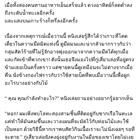
เมื่อทั้งสองคนทานอาหารเย็นเสร็จแล้ว ดวงอาทิตย์ก็ลดต่ำลง
ถึงระดับน้ำทะเลอีกครั้ง
และแสงบนเกาะร้างก็หรี่ลงอีกครั้ง
เนื่องจากเหตุการณ์เมื่อวานนี้ หนิงเล่ยรู้สึกได้ว่าเกาะที่โดด
เดี่ยวในความมืดมิดแห่งนี้ ดูมืดมนและน่ากลัวมากราวกับว่า
กลุ่มสัตว์ร้ายที่ไม่รู้จักอาจพุ่งออกมาจากความมืดได้ทุกเมื่อ
และกัดเข้าที่พวกเขา! ดังนั้นเธอจึงมองไปที่กู่เสี่ยวเล่อที่อยู่ตรง
ข้ามเธอเป็นครั้งคราว แต่ชายคนนี้ดูเหมือนจะไม่ต่างจากเมื่อ
คืน นั่งข้างกองไฟราวกับว่าใช้สายเบ็ดที่พบเมื่อวานนี้เพื่อผูก
อะไรบางอย่างกับไม้
“ คุณ คุณกำลังทำอะไร?” หนิงเล่ยถามอย่างอยากรู้อยากเห็น
"หอก! ผมเพิ่งพบโลหะสองสามชิ้นที่ติดอยู่กับซากเรือในทะเล
แค่ทำให้มันคมขึ้นและวางแผนที่จะมัดไว้กับท่อนไม้และใช้
เป็นหอก ด้วยวิธีนี้หากเราพบสัตว์กินเนื้อเราจะไม่นั่งเฉยๆ รอที่
จะตาย " กู่เสี่ยวเล่อยังคงยุ่งอยู่กับงานในมือของเขาโดยไม่เงย