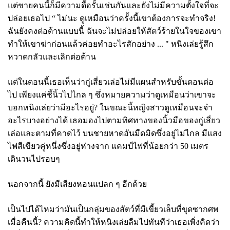
แต่ชายคนนี้ก็มีความดื้อรั้นเช่นกันและยังไม่มีความตั้งใจที่จะ
ปล่อยเธอไป
“ ไม่นะ ดูเหมือนว่าครั้งนี้เขาต้องการจะทำจริง!
ฉันยังคงต่อต้านแบบนี้ ฉันจะไม่ปล่อยให้สัตว์ร้ายในใจของเขา
ทำให้เขาฆ่าก่อนแล้วค่อยทำอะไรสักอย่าง ... " หนิงเล่ยรู้สึก
หวาดกลัวและเลิกต่อต้าน
แต่ในตอนนี้เธอเห็นว่ากู่เสี่ยวเล่อไม่มีแผนสำหรับขั้นตอนต่อ
ไป เพียงแค่ชี้นิ้วไปไกล ๆ ซึ่งหมายความว่าดูเหมือนว่าเขาจะ
บอกหนิงเล่ยว่ามีอะไรอยู่
? ในขณะนี้หญิงสาวดูเหมือนจะจำ
อะไรบางอย่างได้ เธอมองไปตามทิศทางของนิ้วมือของกู่เสี่ยว
เล่อและตามที่คาดไว้ บนชายหาดอันมืดมิดซึ่งอยู่ไม่ไกล มีแสง
ไฟสีเขียวคู่หนึ่งซึ่งอยู่ห่างจาก แคมป์ไฟที่น้อยกว่า 50 เมตร
เดินวนไปรอบๆ
นอกจากนี้ ยังมีเสียงหอนแปลก ๆ อีกด้วย
เป็นไปได้ไหมว่ามันเป็นกลุ่มของสัตว์ที่มีเขี้ยวเล็บที่ขุดซากศพ
เมื่อคืนนี้? ความคิดนี้ทำให้หนิงเล่ยลืมไปทันทีว่าเธอเพิ่งคิดว่า