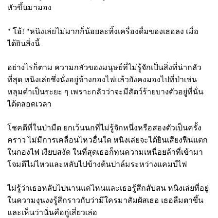
หัวขึ้นมามอง
" โอ้! "หนิงเล่ยไม่มากก็น้อยละทิ้งเครื่องดื่มของเธอลง เมื่อ
ได้ยินสิ่งนี้
อย่างไรก็ตาม ความกลัวของมนุษย์ที่ไม่รู้จักเป็นสิ่งที่น่ากลัว
ที่สุด หนิงเล่ยซึ่งนั่งอยู่ข้างกองไฟแล้วยังคงมองไปที่ป่าเช่น
หลุมดำเป็นระยะ ๆ เพราะกลัวว่าจะมีสัตว์ร้ายบางตัวอยู่ที่นั่น
ได้ตลอดเวลา
โชคดีที่ในป่ามืด ยกเว้นนกที่ไม่รู้จักหนึ่งหรือสองตัวเป็นครั้ง
คราว ไม่มีการเคลื่อนไหวอื่นใด หนิงเล่ยจะได้ยินเสียงฟืนแตก
ในกองไฟ เงียบสงัด ในที่สุดเธอก็ทนความเหนื่อยล้าที่เข้ามา
โจมตีไม่ไหวและหลับไปข้างต้นปาล์มระหว่างแคมป์ไฟ
ไม่รู้ว่าเธอหลับไปนานแค่ไหนและเธอรู้สึกสับสน หนิงเล่ยที่อยู่
ในความงุนงงรู้สึกราวกับว่ามีใครมาสัมผัสเธอ เธอลืมตาขึ้น
และเห็นว่านั่นคือกู่เสี่ยวเล่อ