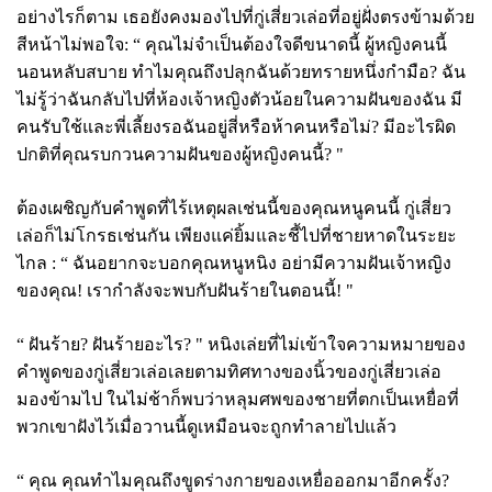
อย่างไรก็ตาม เธอยังคงมองไปที่กู่เสี่ยวเล่อที่อยู่ฝั่งตรงข้ามด้วย
สีหน้าไม่พอใจ:
“ คุณไม่จำเป็นต้องใจดีขนาดนี้ ผู้หญิงคนนี้
นอนหลับสบาย ทำไมคุณถึงปลุกฉันด้วยทรายหนึ่งกำมือ? ฉัน
ไม่รู้ว่าฉันกลับไปที่ห้องเจ้าหญิงตัวน้อยในความฝันของฉัน มี
คนรับใช้และพี่เลี้ยงรอฉันอยู่สี่หรือห้าคนหรือไม่? มีอะไรผิด
ปกติที่คุณรบกวนความฝันของผู้หญิงคนนี้? "
ต้องเผชิญกับคำพูดที่ไร้เหตุผลเช่นนี้ของคุณหนูคนนี้ กู่เสี่ยว
เล่อก็ไม่โกรธเช่นกัน เพียงแค่ยิ้มและชี้ไปที่ชายหาดในระยะ
ไกล :
“ ฉันอยากจะบอกคุณหนูหนิง อย่ามีความฝันเจ้าหญิง
ของคุณ! เรากำลังจะพบกับฝันร้ายในตอนนี้! "
“ ฝันร้าย? ฝันร้ายอะไร? " หนิงเล่ยที่ไม่เข้าใจความหมายของ
คำพูดของกู่เสี่ยวเล่อเลยตามทิศทางของนิ้วของกู่เสี่ยวเล่อ
มองข้ามไป ในไม่ช้าก็พบว่าหลุมศพของชายที่ตกเป็นเหยื่อที่
พวกเขาฝังไว้เมื่อวานนี้ดูเหมือนจะถูกทำลายไปแล้ว
“ คุณ คุณทำไมคุณถึงขูดร่างกายของเหยื่อออกมาอีกครั้ง?