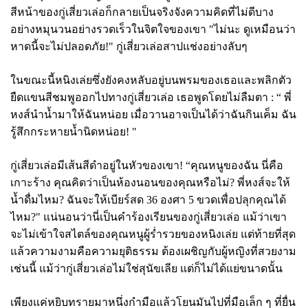
สีหน้าของกู่เสี่ยวเล่อก็กลายเป็นจริงจังความคิดที่ไม่ดีบาง
อย่างหมุนวนอย่างรวดเร็วในจิตใจของเขา "ไม่นะ ดูเหมือนว่า
หาดนี้จะไม่ปลอดภัย!" กู่เสี่ยวเล่อสาปแช่งอย่างลับๆ
ในขณะนี้หนิงเล่ยซึ่งยังคงหลับอยู่บนพรมของเธอและพลิกตัว
ยืดแขนสีชมพูออกไปทางกู่เสี่ยวเล่อ เธอพูดโดยไม่ลืมตา :
“ พี่
หงส์นำน้ำมาให้ฉันหน่อย เมื่อวานอาจเป็นได้ว่าฉันกินเค็ม ฉัน
รู้สึกกระหายน้ำนิดหน่อย! "
กู่เสี่ยวเล่อมีเส้นสีดำอยู่ในหัวของเขา!
“คุณหนูของฉัน นี่คือ
เกาะร้าง คุณคิดว่าเป็นห้องนอนของคุณหรือไม่? พี่หงส์จะให้
น้ำดื่มไหม? ฉันจะให้เบียร์สด 36 องศา 5 ขวดเพื่อปลุกคุณได้
ไหม?" แน่นอนว่านี่เป็นคำร้องเรียนของกู่เสี่ยวเล่อ แม้ว่าเขา
จะไม่เข้าใจสไตล์ของคุณหนูผู้ร่ำรวยของหนิงเล่ย แต่ท้ายที่สุด
แล้วความงามคือความยุติธรรม ต้องเผชิญกับผู้หญิงที่สวยงาม
เช่นนี้ แม้ว่ากู่เสี่ยวเล่อไม่ใช่สุนัขเลีย แต่ก็ไม่ได้แย่ขนาดนั้น
เพียงแค่หยิบทรายมาหนึ่งกำมือแล้วโยนมันไปที่มือเล็ก ๆ ที่ยื่น