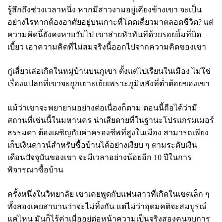
รู้สึกถึงช่วงเวลาหนึ่ง หากมีสาวงามอยู่เคียงข้างเขา จะเป็น
อย่างไรหากต้องอาศัยอยู่บนเกาะที่โดดเดี่ยวมาตลอดชีวิต
? แต่
ความคิดนี้ยังคงหายวับไป เขาส่ายหัวทันทีด้วยรอยยิ้มที่บิด
เบี้ยว เอาความคิดที่ไม่สมจริงนี้ออกไปจากความคิดของเขา
กู่เสี่ยวเล่อเกิดในหมู่บ้านบนภูเขา ตั้งแต่ไปเรียนในเมือง ไม่ใช่
เรื่องแปลกที่เขาจะถูกเยาะเย้ยเพราะภูมิหลังที่ต่ำต้อยของเขา
แม้ว่าเขาจะพยายามอย่างต่อเนื่องก็ตาม ตอนนี้ถือได้ว่ามี
สถานที่เช่นนี้ในมหานคร น่าเสียดายที่ในฐานะโปรแกรมเมอร์
ธรรมดา ต้องเผชิญกับค่าครองชีพที่สูงในเมือง สามารถเพียง
เก็บเงินดาวน์สำหรับซื้อบ้านได้อย่างเงียบ ๆ ตามระดับเงิน
เดือนปัจจุบันของเขา จะมีเวลาอย่างน้อยอีก
10 ปีในการ
พิจารณาซื้อบ้าน
ครั้งหนึ่งในวิทยาลัย เขาเคยพูดกับแฟนสาวที่เกิดในเขตเล็ก ๆ
ทั้งสองเคยสาบานว่าจะไม่ทิ้งกัน แต่ไม่ว่าอุดมคติจะสมบูรณ์
แค่ไหน มันก็ไร้ค่าเมื่ออยู่ต่อหน้าความเป็นจริงสองคนจบการ