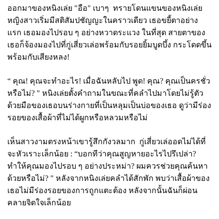
ออกมาของหนิงเล่ย
"อือ" เบาๆ ทรายโดนแขนของหนิงเล่ย
หญิงสาวเริ่มมีสติสัมปชัญญะในคราวเดียว เธอขยี้ตาอย่าง
แรก เธอมองไปรอบ ๆ อย่างหวาดระแวง ในที่สุด สายตาของ
เธอก็จ้องมองไปที่กู่เสี่ยวเล่อพร้อมกับรอยยิ้มบูดบึ้ง กระโดดขึ้น
พร้อมกับเสียงหลง!
“ คุณ! คุณจะทำอะไร! เมื่อฉันหลับไป พูด! คุณ? คุณเป็นครชั่ว
หรือไม่? " หนิงเล่ยตั้งคำถามในขณะที่คลำไปมาโดยไม่รู้ตัว
ด้วยมือของเธอบนร่างกายที่เป็นหลุมเป็นบ่อของเธอ ดูว่ามีร่อง
รอยของเสื้อผ้าที่ไม่ได้ผูกหรือหลวมหรือไม่
เห็นสาวงามตรงหน้าเขารู้สึกกังวลมาก กู่เสี่ยวเล่ออดไม่ได้ที่
จะหัวเราะเล็กน้อย :
“บอกทีว่าคุณสูญหายอะไรไปรึเปล่า?
ทำให้คุณมองไปรอบ ๆ อย่างประหม่า? ผมควรช่วยคุณค้นหา
ด้วยหรือไม่? " หลังจากหนิงเล่ยคลำได้สักพัก พบว่าเสื้อผ้าของ
เธอไม่มีร่องรอยของการถูกแตะต้อง หลังจากนั้นฉันก็ผ่อน
คลายจิตใจเล็กน้อย