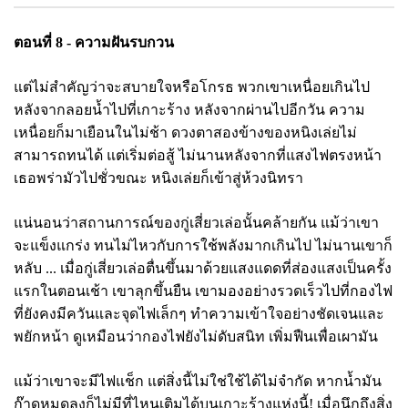
ตอนที่ 8 - ความฝันรบกวน
แต่ไม่สำคัญว่าจะสบายใจหรือโกรธ พวกเขาเหนื่อยเกินไป
หลังจากลอยน้ำไปที่เกาะร้าง หลังจากผ่านไปอีกวัน ความ
เหนื่อยก็มาเยือนในไม่ช้า ดวงตาสองข้างของหนิงเล่ยไม่
สามารถทนได้ แต่เริ่มต่อสู้ ไม่นานหลังจากที่แสงไฟตรงหน้า
เธอพร่ามัวไปชั่วขณะ หนิงเล่ยก็เข้าสู่ห้วงนิทรา
แน่นอนว่าสถานการณ์ของกู่เสี่ยวเล่อนั้นคล้ายกัน แม้ว่าเขา
จะแข็งแกร่ง ทนไม่ไหวกับการใช้พลังมากเกินไป ไม่นานเขาก็
หลับ ... เมื่อกู่เสี่ยวเล่อตื่นขึ้นมาด้วยแสงแดดที่ส่องแสงเป็นครั้ง
แรกในตอนเช้า เขาลุกขึ้นยืน เขามองอย่างรวดเร็วไปที่กองไฟ
ที่ยังคงมีควันและจุดไฟเล็กๆ ทำความเข้าใจอย่างชัดเจนและ
พยักหน้า ดูเหมือนว่ากองไฟยังไม่ดับสนิท เพิ่มฟืนเพื่อเผามัน
แม้ว่าเขาจะมีไฟแช็ก แต่สิ่งนี้ไม่ใช่ใช้ได้ไม่จำกัด หากน้ำมัน
ก๊าดหมดลงก็ไม่มีที่ไหนเติมได้บนเกาะร้างแห่งนี้! เมื่อนึกถึงสิ่ง