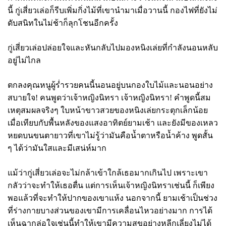
นี้ กู่เสี่ยวเล่อก็รีบเพิ่มกิ่งไม้ที่เขานำมาเมื่อวานนี้ กองไฟที่ยังไม่
ดับสนิทในไม่ช้าก็ลุกโชนอีกครั้ง
กู่เสี่ยวเล่อปล่อยใจและหันกลับไปมองหนิงเล่ยที่กำลังนอนหลับ
อยู่ไม่ไกล
ตกลงคุณหนูผู้ร่ำรวยคนนี้นอนอยู่บนกองใบไม้และนอนอย่าง
สบายใจ! คนพูดว่าเจ้าหญิงนิทรา เจ้าหญิงนิทรา! คำพูดนี้สม
เหตุสมผลจริงๆ ใบหน้าขาวสวยของหนิงเล่ยกระตุกเล็กน้อย
เมื่อเทียบกับพื้นหลังของแสงอาทิตย์ยามเช้า และยังมีของเหลว
หยดบนขนตายาวที่เขาไม่รู้ว่ามันคือน้ำตาหรือน้ำค้าง พูดสั้น
ๆ ได้ว่ามันใสและมีเสน่ห์มาก
แม้ว่ากู่เสี่ยวเล่อจะไม่กล้าเข้าใกล้เธอมากเกินไป เพราะเขา
กลัวว่าจะทำให้เธอตื่น แต่การเห็นเจ้าหญิงนิทราเช่นนี้ ก็เพียง
พอแล้วที่จะทำให้ปากของเขาแห้ง นอกจากนี้ ยามเช้าเป็นช่วง
ที่ร่างกายบางส่วนของเขามีการเคลื่อนไหวอย่างมาก การได้
เห็นฉากล่อใจเช่นนี้ทำให้เขามีความสุขอย่างหลีกเลี่ยงไม่ได้