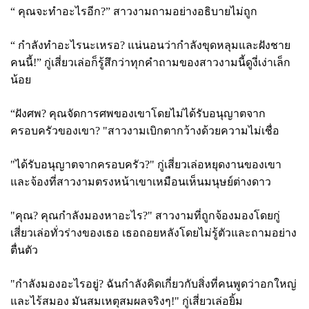
“ คุณจะทำอะไรอีก?” สาวงามถามอย่างอธิบายไม่ถูก
“ กำลังทำอะไรนะเหรอ? แน่นอนว่ากำลังขุดหลุมและฝังชาย
คนนี้!” กู่เสี่ยวเล่อก็รู้สึกว่าทุกคำถามของสาวงามนี้ดูงี่เง่าเล็ก
น้อย
“ฝังศพ? คุณจัดการศพของเขาโดยไม่ได้รับอนุญาตจาก
ครอบครัวของเขา? "สาวงามเบิกตากว้างด้วยความไม่เชื่อ
"ได้รับอนุญาตจากครอบครัว?" กู่เสี่ยวเล่อหยุดงานของเขา
และจ้องที่สาวงามตรงหน้าเขาเหมือนเห็นมนุษย์ต่างดาว
"คุณ? คุณกำลังมองหาอะไร?" สาวงามที่ถูกจ้องมองโดยกู่
เสี่ยวเล่อทั่วร่างของเธอ เธอถอยหลังโดยไม่รู้ตัวและถามอย่าง
ตื่นตัว
"กำลังมองอะไรอยู่? ฉันกำลังคิดเกี่ยวกับสิ่งที่คนพูดว่าอกใหญ่
และไร้สมอง มันสมเหตุสมผลจริงๆ!" กู่เสี่ยวเล่อยิ้ม