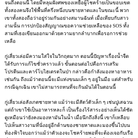
จนถึงตอนนี้ โดยมีหลุมฝังศพของเหยื่อผู้โชคร้ายเป็นขอบเขต
ทั้งสองคนจึงใช้พื้นที่ครึ่งหนึ่งบนชายหาดและในขณะนี้ พวก
เขาทั้งสองถือว่าอยู่ร่วมกันอย่างสมานฉันท์ เมื่อเทียบกับสาว
งามนั้น การปกป้องสัญญาณขอความช่วยเหลือของ
SOS ทั้ง
สามที่เธอเขียนออกมาด้วยความยากลำบากเพื่อรอการช่วย
เหลือ
กู่เสี่ยวเล่อมีความใส่ใจในวิกฤตมาก ตอนนี้ปัญหาเรื่องน้ำจืด
ได้รับการแก้ไขชั่วคราวแล้ว ขั้นตอนต่อไปคือการเสริม
โปรตีนและคาร์โบไฮเดรตในป่า กล่าวคือกำลังมองหาอาหาร
เช่นกัน ถึงแม้ว่าตอนนี้จะมีแท่งขนมเล็ก ๆ อยู่ในมือ แต่สำหรับ
กรณีฉุกเฉิน เขาไม่สามารถทนที่จะกินมันได้ในตอนนี้
กู่เสี่ยวเล่อสังเกตชายหาด แม้ว่าจะมีสัตว์ตัวเล็ก ๆ เช่นปูเสฉวน
แต่ถ้าเขาใช้เป็นอาหารหละก็ เป็นเรื่องไร้สาระอย่างเห็นได้ชัด
ดูเหมือนว่ายังคงมองหามันในน้ำ เมื่อนึกถึงสิ่งนี้ เขาก็เหลือบ
ไปเห็นสาวงามที่นั่งอยู่อีกด้านของชายหาดและมองขึ้นไปบน
ท้องฟ้าใจบอกว่าแม้ว่าตัวเองจะโชคร้ายพอที่จะต้องเจอกับเรือ