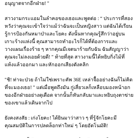
อนุญาตจากอีกฝ่าย! "
สาวงามกระแอมในลำคอของเธอและพูดต่อ :
“ ประการที่สอง
หวังว่าคุณจะเข้าใจว่าแม้ว่าฉันจะเป็นหญิงสาว แต่ฉันได้เรียน
รู้การป้องกันหมาป่าและโยคะ ดังนั้นหากคุณรู้สึกว่าอยู่บน
เกาะร้างแห่งนี้ คุณสามารถทำอะไรก็ได้ที่ต้องการและ
วางแผนเรื่องร้าย ๆ หากคุณมีเจตนาร้ายกับฉัน ฉันสัญญาว่า
คุณจะไม่ลงเอยด้วยดี! " ท้ายที่สุด สาวงามนี้ได้หยิบกิ่งไม้ที่
แห้งแล้วออกมา และหักออกเสียงดังคลิก
"ชิ! ท่าจะป่วย ถ้าไม่ใช่เพราะคัพ 36E เหล่าจื้ออย่างฉันก็ไม่คิด
ที่จะมองเธอ! " แต่เมื่อพูดถึงมัน กู่เสี่ยวเลก็เหลือบมองหน้าอก
ของอีกฝ่ายอย่างดุเดือด จากนั้นก็หันกลับมาและหยิบถุงตาข่าย
ของเขาแล้วเดินจากไป
ยังคงสงสัย : เก่งโยคะ!
ได้ยินมาว่าสาว ๆ ที่รู้จักโยคะมี
คุณสมบัติในการปลดล็อกท่าใหม่ ๆ โดยอัตโนมัติ!