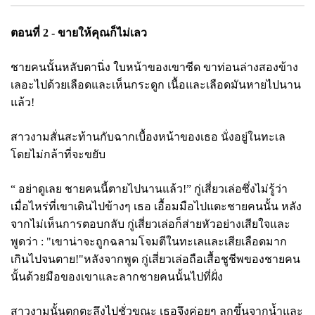
ตอนที่
2 - ขายให้คุณก็ไม่เลว
ชายคนนั้นหลับตานิ่ง ใบหน้าของเขาซีด ขาท่อนล่างสองข้าง
เลอะไปด้วยเลือดและเห็นกระดูก เนื้อและเลือดมันหายไปนาน
แล้ว!
สาวงามสั่นสะท้านกับฉากเบื้องหน้าของเธอ นั่งอยู่ในทะเล
โดยไม่กล้าที่จะขยับ
“ อย่าดูเลย ชายคนนี้ตายไปนานแล้ว!” กู่เสี่ยวเล่อซึ่งไม่รู้ว่า
เมื่อไหร่ที่เขาเดินไปข้างๆ เธอ เอื้อมมือไปแตะชายคนนั้น หลัง
จากไม่เห็นการตอบกลับ กู่เสี่ยวเล่อก็ส่ายหัวอย่างเสียใจและ
พูดว่า : "เขาน่าจะถูกฉลามโจมตีในทะเลและเสียเลือดมาก
เกินไปจนตาย!"หลังจากพูด กู่เสี่ยวเล่อถือเสื้อชูชีพของชายคน
นั้นด้วยมือของเขาและลากชายคนนั้นไปที่ฝั่ง
สาวงามนั้นตกตะลึงไปชั่วขณะ เธอจึงค่อยๆ ลุกขึ้นจากน้ำและ