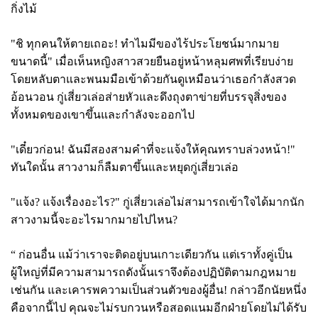
กิ่งไม้
"ชิ ทุกคนให้ตายเถอะ! ทำไมมีของไร้ประโยชน์มากมาย
ขนาดนี้" เมื่อเห็นหญิงสาวสวยยืนอยู่หน้าหลุมศพที่เรียบง่าย
โดยหลับตาและพนมมือเข้าด้วยกันดูเหมือนว่าเธอกำลังสวด
อ้อนวอน กู่เสี่ยวเล่อส่ายหัวและดึงถุงตาข่ายที่บรรจุสิ่งของ
ทั้งหมดของเขาขึ้นและกำลังจะออกไป
"เดี๋ยวก่อน! ฉันมีสองสามคำที่จะแจ้งให้คุณทราบล่วงหน้า!"
ทันใดนั้น สาวงามก็ลืมตาขึ้นและหยุดกู่เสี่ยวเล่อ
"แจ้ง? แจ้งเรื่องอะไร?" กู่เสี่ยวเล่อไม่สามารถเข้าใจได้มากนัก
สาวงามนี้จะอะไรมากมายไปไหน?
“ ก่อนอื่น แม้ว่าเราจะติดอยู่บนเกาะเดียวกัน แต่เราทั้งคู่เป็น
ผู้ใหญ่ที่มีความสามารถดังนั้นเราจึงต้องปฏิบัติตามกฎหมาย
เช่นกัน และเคารพความเป็นส่วนตัวของผู้อื่น! กล่าวอีกนัยหนึ่ง
คือจากนี้ไป คุณจะไม่รบกวนหรือสอดแนมอีกฝ่ายโดยไม่ได้รับ