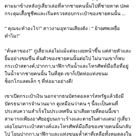
ตามมาข้างหลังกู่เสี่ยวเล่อที่ลากชายคนนั้นไปที่ชายหาด ปลด
กระดุมเสื้อชูชีพและเริ่มตรวจสอบกระเป๋าของชายคนนั้น ...
“ คุณจะทำอะไร!” สาวงามอุทานเสียงดัง : “ ย้ายศพเหยื่อ
ทำไม!”
"ค้นหาของ?" กู่เสี่ยวเล่อไม่แม้แต่จะเงยหน้าขึ้น แต่ส่ายหัวและ
ยิ้มอย่างขมขื่น ค้นตัวของชายคนนั้นต่อไป ไม่นานเขาก็พบ
กระเป๋าสตางค์,ปากกา,นาฬิกากันน้ำและโทรศัพท์มือถือที่อยู่
ในน้ำจากชายคนนั้น ในที่สุด เขาก็เปิดห่อแท่งขนม
ช็อกโกแลตเล็ก ๆ ที่ห่อมาอย่างดี!
เขาเปิดกระเป๋าเงิน นอกจากธนบัตรดอลลาร์สหรัฐแล้วยังมี
บัตรธนาคารจำนวนมาก ดูเหมือนว่าคน ๆ นี้จะเป็นคนที่
ประสบความสำเร็จในประเทศจีน น่าเสียดายที่ตอนนี้เขา
สามารถเพียงอาศัยอยู่บนเกาะร้างและตายในต่างแดน! กู่เสี่ยว
เล่อโยนกระเป๋าสตางค์และโทรศัพท์มือถือของชายคนนั้นกลับ
ไป โยนปากกา
,นาฬิกาและแท่งขนมล้ำค่าที่เหลือทั้งหมดลงใน