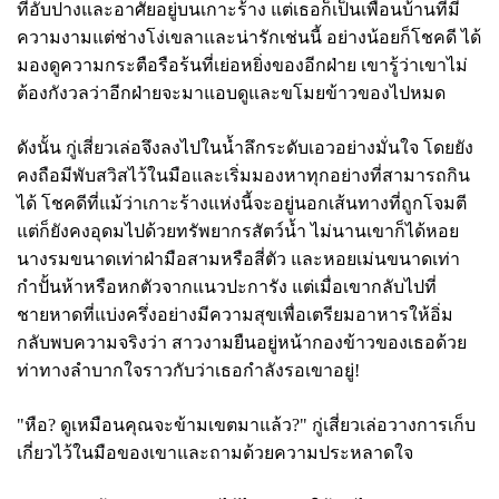
ที่อับปางและอาศัยอยู่บนเกาะร้าง แต่เธอก็เป็นเพื่อนบ้านที่มี
ความงามแต่ช่างโง่เขลาและน่ารักเช่นนี้ อย่างน้อยก็โชคดี ได้
มองดูความกระตือรือร้นที่เย่อหยิ่งของอีกฝ่าย เขารู้ว่าเขาไม่
ต้องกังวลว่าอีกฝ่ายจะมาแอบดูและขโมยข้าวของไปหมด
ดังนั้น กู่เสี่ยวเล่อจึงลงไปในน้ำลึกระดับเอวอย่างมั่นใจ โดยยัง
คงถือมีพับสวิสไว้ในมือและเริ่มมองหาทุกอย่างที่สามารถกิน
ได้ โชคดีที่แม้ว่าเกาะร้างแห่งนี้จะอยู่นอกเส้นทางที่ถูกโจมตี
แต่ก็ยังคงอุดมไปด้วยทรัพยากรสัตว์น้ำ ไม่นานเขาก็ได้หอย
นางรมขนาดเท่าฝ่ามือสามหรือสี่ตัว และหอยเม่นขนาดเท่า
กำปั้นห้าหรือหกตัวจากแนวปะการัง แต่เมื่อเขากลับไปที่
ชายหาดที่แบ่งครึ่งอย่างมีความสุขเพื่อเตรียมอาหารให้อิ่ม
กลับพบความจริงว่า สาวงามยืนอยู่หน้ากองข้าวของเธอด้วย
ท่าทางลำบากใจราวกับว่าเธอกำลังรอเขาอยู่!
"หือ? ดูเหมือนคุณจะข้ามเขตมาแล้ว?" กู่เสี่ยวเล่อวางการเก็บ
เกี่ยวไว้ในมือของเขาและถามด้วยความประหลาดใจ