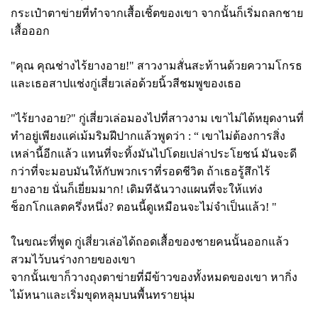
กระเป๋าตาข่ายที่ทำจากเสื้อเชิ้ตของเขา จากนั้นก็เริ่มถลกชาย
เสื้อออก
"คุณ คุณช่างไร้ยางอาย!" สาวงามสั่นสะท้านด้วยความโกรธ
และเธอสาปแช่งกู่เสี่ยวเล่อด้วยนิ้วสีชมพูของเธอ
"ไร้ยางอาย?" กู่เสี่ยวเล่อมองไปที่สาวงาม เขาไม่ได้หยุดงานที่
ทำอยู่เพียงแค่เม้มริมฝีปากแล้วพูดว่า : “ เขาไม่ต้องการสิ่ง
เหล่านี้อีกแล้ว แทนที่จะทิ้งมันไปโดยเปล่าประโยชน์ มันจะดี
กว่าที่จะมอบมันให้กับพวกเราที่รอดชีวิต ถ้าเธอรู้สึกไร้
ยางอาย นั่นก็เยี่ยมมาก! เดิมทีฉันวางแผนที่จะให้แท่ง
ช็อกโกแลตครึ่งหนึ่ง? ตอนนี้ดูเหมือนจะไม่จำเป็นแล้ว! "
ในขณะที่พูด กู่เสี่ยวเล่อได้ถอดเสื้อของชายคนนั้นออกแล้ว
สวมไว้บนร่างกายของเขา
จากนั้นเขาก็วางถุงตาข่ายที่มีข้าวของทั้งหมดของเขา หากิ่ง
ไม้หนาและเริ่มขุดหลุมบนพื้นทรายนุ่ม