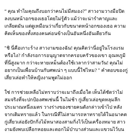
“ คุณ ทำไมคุณถึงบอกว่าคนไม่มีสมอง?” สาวงามวางมือปิด
ลงบนหน้าอกของเธอโดยไม่รู้ตัว แม้ว่าจะน่ารำคาญและ
เกลียดมัน แต่ดูเหมือนว่าเกี่ยวกับขนาดหน้าอกของเธอ ความ
คิดเห็นของทั้งสองคนค่อนข้างเป็นอันหนึ่งอันเดียวกัน
"ชิ นี่คือเกาะร้าง สาวงามของฉัน! คุณคิดว่านี่อยู่ในโรงแรม
หรือไง? กำลังรอการอนุญาตจากครอบครัวของเขา อุณหภูมิ
ที่นี่สูงมาก กว่าจะหายเหม็นต้องใช้เวลากว่าสามวัน! คุณไม่
อยากเป็นเพื่อนบ้านกับศพเน่า ๆ แบบนี้ใช่ไหม? " คำตอบของกู่
เสี่ยวเล่อทำให้หญิงงามพูดไม่ออก
ใช่ การช่วยเหลือไม่ทราบว่าจะมาถึงเมื่อใด เห็นได้ชัดว่าไม่
สมจริงที่จะปกป้องศพเช่นนี้ ในไม่ช้า กู่เสี่ยวเล่อขุดหลุมลึก
ประมาณหนึ่งเมตร วางร่างของชายคนดังกล่าวเข้าไป หลัง
จากเติมทรายแล้ว ในกรณีที่ไม่สามารถหาทรายได้ในอนาคต
กู่เสี่ยวเล่อยังปักกิ่งไม้หนาสองสามกิ่งไว้เป็นเครื่องหมาย สาว
งามยังพบเปลือกหอยและดอกไม้ป่าบางส่วนและแขวนไว้บน