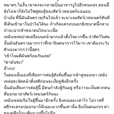
หมาดๆ ไม่งั้น เขาคงจะกลายเป็นอาหารงูไปอีกคนแน่ๆ ตอนนี้
ยังไงเขาก็ยังไม่ใช่คู่ต่อสู้ของสัตว์เวทมนตร์แน่นอน
บ้าเอ้ย ที่นี่มันอันตรายเกินไปแล้ว จะมาเจอสัตว์เวทมนตร์ทันที
ที่เดินเข้ามาในป่าไม่ได้นะ ถ้าเกิดแค่รอบนอกยังขนาดนี้กลาง
ป่าจะน่ากลัวขนาดนไหนวะเนี่ย
เหมิงเหล่ยปาดเหงื่อบนหน้าผากแล้วตั้งใจมากขึ้น ป่าสัตว์วิเศษ
นั้นมันอันตรายมากกว่าที่เขาจินตนาการไว้มาก เขาต้องระวัง
ตัวเองมากกว่านี้สุดๆ
!
“เข้าโจมตีมันพร้อมกันเลย
”
!
“ฆ่ามันซะ
”
!
อ๊ากก
ในตอนนั้นเองที่เสียงการต่อสู้ดังลั่นขึ้นมาเข้าหูของเขา เหมิง
เหล่ยสะบัดหน้าตั้งสติก่อนจะเงี่ยหูฟังอีกครั้ง
นั้นมันเสียงการต่อสู้นี้ มีคนกำลังสู้กันอยู่ หรือว่าจะเป็นพวกคน
ที่ออกมาล่าสัตว์เวทมนตร์กันนะ
เหมิงเหล่ยเริ่มใจสู้ขึ้นมาอีกครั้ง ยิ่งคนเยอะเท่าไร โอกาสที่
ผลึกจะดรอปออกมาก็มีเยอะมากขึ้นเท่านั้น ยิ่งเป็นคนเก่งๆ ค่า
ของผลึกก็จะเพิ่มมากขึ้นไปอีก