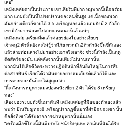
เลย”
เหมิงเหล่ยตาเป็นประกาย เขาเลียริมฝีปาก หมูพวกนี้เนื้ออร่อย
มาก แถมยังเป็นที่โปรดปรานของคนชั้นสูง แค่เนื้อของพวก
มันอย่างเดียวก็ขายได้ 3-5 เหรียญทองแล้ว แถมยังมี 2 ตัวอีก
เขามีตังมากพอจะไปสอบเวทมนตร์แล้วแน่ๆ
เหมิงเหล่ย เตรียมมีดแล้วค่อยๆย่องไปอย่างเงียบๆ
เจ้าหมู2 ตัวนั้นยังคงไม่รู้ว่ามีภัย พวกมัน2ตัวกำลังขึ้นขี่กันเอง
แล้วส่ายท่อนล่างไปมาอย่างเอาจริงเอาจัง ช่วงนี้กำลังเป็นฤดู
ติดสัตว์ของมัน แต่หลังจากนั้นเพียงไม่นานเท่านั้น
พวกมันได้เสียชีวิตระหว่างปฏิบัติหน้าที่อันยิ่งใหญ่ในการสืบ
ต่อสายพันธ์ เรียกได้ว่ามันตายอย่างสมเกียรติแล้วก็ได้ และ
การตายของมันก็จะไม่สูญเปล่า
“ติ้ง สังหารหมูหางแมงป่องหนังเขียว 2 ตัว ได้รับ 8 เหรียญ
ทอง”
เสียงของระบบดังขึ้นมาทันที เหมิงเหล่ยดูที่มือของตัวเองแล้ว
พบว่า มีเหรียญทอง8 เหรียญปรากฏขึ้นมาที่ฝ่ามือของเขา นั้น
คือสิ่งที่เขาได้รับจากการฆ่าหมูพวกนั้นนั่นเอง
“เครื่องมือขี้โกงนี้มันมีประโยชน์จริงๆแหะ ค่าเงินที่ฉันได้รับ