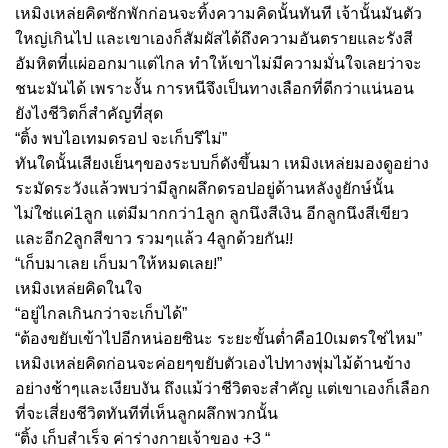
เหมิงเหล่ยคิดซักพักก่อนจะทิ้งความคิดนั้นทันที เจ้านั้นมันตัว
ใหญ่เกินไป และเขาเองก็สัมผัสได้ถึงความอันตรายและรังสี
อัมหิตที่แผ่ออกมาแต่ไกล ทำให้เขาไม่มีความมั่นใจเลยว่าจะ
ชนะมันได้ เพราะงั้น การหนีจึงเป็นทางเลือกที่ดีกว่าแน่นอน
ยังไงชีวิตก็สำคัญที่สุด
“ติ้ง พบไอเทมดรอป จะเก็บรึไม่”
ทันใดนั้นเสียงเย็นๆของระบบก็ดังขึ้นมา เหมิงเหล่ยมองดูอย่าง
ระมัดระวังแล้วพบว่ามีลูกผลึกดรอปอยู่ด้านหลังงูยักษ์นั้น
ไม่ใช่แค่1ลูก แต่มีมากกว่า1ลูก ลูกนึงสีเงิน อีกลูกนึงสีเขียว
!!
และอีก2ลูกสีขาว รวมๆแล้ว 4ลูกด้วยกัน
!
“เก็บมาเลย เก็บมาให้หมดเลย
”
เหมิงเหล่ยคิดในใจ
“อยู่ไกลเกินกว่าจะเก็บได้”
“ต้องขยับเข้าไปอีกหน่อยซินะ ระยะขั้นต่ำคือ10เมตรใช่ไหม”
เหมิงเหล่ยคิดก่อนจะค่อยๆขยับตัวเองไปทางพุ่มไม้ด้านข้าง
อย่างช้าๆและเงียบงัน ถึงแม้ว่าชีวิตจะสำคัญ แต่เขาเองก็เลือก
ที่จะเสี่ยงชีวิตทันทีที่เห็นลูกผลึกพวกนั้น
“ติ้ง เก็บสำเร็จ ค่าร่างกายเจ้าของ +3 “