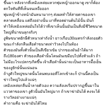
ขึ้นมา หลังจากที่
เหมิงเหล่ยแหวกพุ่มหญ้าออกมาดู เขาก็ต้อง
ตกใจทันทีที่เห็นจนเหงื่อออก
พุ่มหญ้าข้างหน้ามันหนามากๆ ส่งผลทำให้สายตาของเขา
คลาดเคลื่อน แต่ถึงอย่างนั้น เงาที่ทอดผ่านต้นไม้นั้น มันก็
ทำให้เหมิงเหล่ยมั่นใจได้ว่าที่เขาเห็นนั้นมันเป็นสิ่งมีชีวิตขนาด
ใหญ่ที่น่าขนลุกจริงๆ
งูพิษขนาดยักษืตัวหนาเท่าถังน้ำ ยาวเกือบ30เมตรกำลังถอยตัว
ขณะกำลังกลืนเสือดำขนาดเท่าวัวลงไปในท้อง
ตัวของมันทั้งตัวนั้นเป็นสีเขียวเข้ม ปากของมันอ้าได้มาก
ถึง180องศา หัวของเสือดำนั้นโดนมันเขมือบไปทั้งหัวแล้ว ถ้า
ไม่มีอะไรแปลกๆเกิดขึ้น เจ้าเสือดำนั้นน่าจะเป็นอาหารมื้อเย็น
ของงูยักษ์นั้นแน่นอน
ถ้างูตัวใหญ่ขนาดนั้นโดนพบเจอที่โลกเข้าละก็ ป่านนี้คงเป็น
ข่าวใหญ่ไปแล้วแน่ๆ
เหมิงเหล่ยกลืนน้ำลายตัวเอง ความลังเลเริ่มปรากฏขึ้นมาใน
แววตาของเขา งูตัวนั้นมันใหญ่มาก ถ้าเขาฆ่ามันได้ คงจะได้
รางวัลอย่างงามแน่ๆ
คำถามคือ จะฆ่ามันได้ไหม