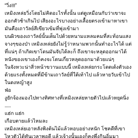
!!!
“วิ่ง
”
เหมิงเหล่ยวิ่งโดยไม่คิดอะไรทั้งนั้น แต่ดูเหมือนกับว่าเขาจะ
ออกตัวช้าเกินไป เสียงอะไรบางอย่างเลื้อยตรงเข้ามาหาเขา
มันคือเถาวัลย์สีเขียวเข้มที่พุ่งเข้ามา
บนผิวของเถาวัลย์นั้นเต็มไปด้วยหนามแหลมคมที่สะท้อนแสง
จางๆของป่า เหมิงเหล่ยยังไม่รู้ว่าหนามพวกนั้นทำอะไรได้ แต่
ที่แน่ๆ ถ้าเกิดเขาโดนมันจับได้ละก็ ถึงเขาจะหลุดออกมาได้
หนังของเขาเองก็คงจะโดนเกี่ยวหลุดออกมาด้วยแน่ๆ
ในจังหวะน่าสิ่วหน้าขวานแบบนี้ เหมิงเหล่ยกระโดดเด้งตัวเอง
ด้วยแรงทั้งหมดที่มีข้ามเถาวัลย์ที่ใต้เท้าไป แล้วหายวับเข้าไป
ในดงหญ้าสูง
ฟ่อ
งูยักจ้องมองไปทางทิศทางที่เหมิงเหล่ยหายตัวไปแล้วหยุดนิ่ง
.....
แฮ่ก แฮ่ก
เกือบตายแล้วไหมละ
เหมิงเหล่ยเอาหลังพิงต้นไม้แล้วหอบอย่างหนัก โชคดีที่เขา
ไหวตัวได้ทันเวลาพอดี แล้วเจ้างูนั้นเองก็คงพึ่งกินอิ่มมา