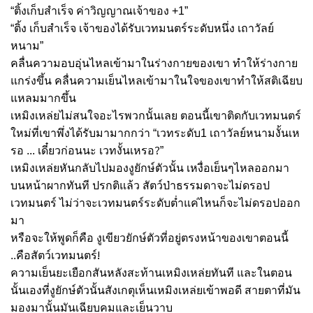
“ติ้งเก็บสำเร็จ ค่าวิญญาณเจ้าของ +1”
“ติ้ง เก็บสำเร็จ เจ้าของได้รับเวทมนตร์ระดับหนึ่ง เถาวัลย์
หนาม”
คลื่นความอบอุ่นไหลเข้ามาในร่างกายของเขา ทำให้ร่างกาย
แกร่งขึ้น คลื่นความเย็นไหลเข้ามาในใจของเขาทำให้สติเฉียบ
แหลมมากขึ้น
เหมิงเหล่ยไม่สนใจอะไรพวกนั้นเลย ตอนนี้เขาติดกับเวทมนตร์
ใหม่ที่เขาพึ่งได้รับมามากกว่า “เวทระดับ1 เถาวัลย์หนามงั้นเห
?
รอ ... เดี๋ยวก่อนนะ เวทงั้นเหรอ
”
เหมิงเหล่ยหันกลับไปมองงูยักษ์ตัวนั้น เหงื่อเย็นๆไหลออกมา
บนหน้าผากทันที ปรกติแล้ว สัตว์ป่าธรรมดาจะไม่ดรอป
เวทมนตร์ ไม่ว่าจะเวทมนตร์ระดับต่ำแค่ไหนก็จะไม่ดรอปออก
มา
หรือจะให้พูดก็คือ งูเขียวยักษ์ตัวที่อยู่ตรงหน้าของเขาตอนนี้
!
..คือสัตว์เวทมนตร์
ความเย็นยะเยือกสันหลังสะท้านเหมิงเหล่ยทันที และในตอน
นั้นเองที่งูยักษ์ตัวนั้นสังเกตุเห็นเหมิงเหล่ยเข้าพอดี สายตาที่มัน
มองมานั้นมันเฉียบคมและเย็นวาบ