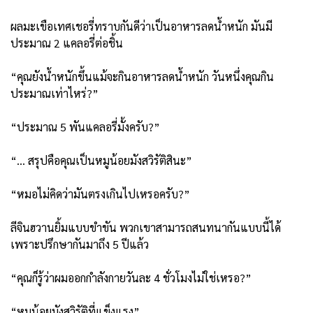
ผลมะเขือเทศเชอรี่ทราบกันดีว่าเป็นอาหารลดน้ำหนัก มันมี
ประมาณ 2 แคลอรี่ต่อชิ้น
“คุณยังน้ำหนักขึ้นแม้จะกินอาหารลดน้ำหนัก วันหนึ่งคุณกิน
ประมาณเท่าไหร่?”
“ประมาณ 5 พันแคลอรี่มั้งครับ?”
“… สรุปคือคุณเป็นหมูน้อยมังสวิรัติสินะ”
“หมอไม่คิดว่ามันตรงเกินไปเหรอครับ?”
ลีจินฮวานยิ้มแบบขำขัน พวกเขาสามารถสนทนากันแบบนี้ได้
เพราะปรึกษากันมาถึง 5 ปีแล้ว
“คุณก็รู้ว่าผมออกกำลังกายวันละ 4 ชั่วโมงไม่ใช่เหรอ?”
“หมูน้อยมังสวิรัติที่แข็งแรง”