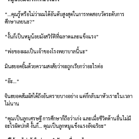
“…คุณรู้หรือไม่ว่าผมได้อันดับสูงสุดในการทดสอบวัดระดับการ
ศึกษาเลยนะ?”
“งั้นก็เป็นหมูน้อยมังสวิรัติที่ฉลาดและแข็งแรง”
“พ่อของผมเป็นเจ้าของโรงพยาบาลนี้นะ”
มินฮยอคยิ้มด้วยความสงสัยว่าจะถูกเรียกว่าอะไรต่อ
“อ๊ะ…”
จินฮยอคสัมผัสได้ถึงอันตรายบางอย่าง แต่ก็กลับมาหัวเราะในเวลา
ไม่นาน
“คุณเป็นลูกเศรษฐี การศึกษาก็ถือว่าเก่ง และเมื่อชีวิตด้านอื่นไม่มี
อะไรผิดปกติ งั้นก็… คุณเป็นลูกหมูแข็งแรงอัจฉริยะ”