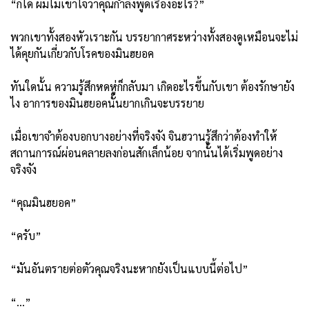
“ก็ได้ ผมไม่เข้าใจว่าคุณกำลังพูดเรื่องอะไร?”
พวกเขาทั้งสองหัวเราะกัน บรรยากาศระหว่างทั้งสองดูเหมือนจะไม่
ได้คุยกันเกี่ยวกับโรคของมินฮยอค
ทันใดนั้น ความรู้สึกหดหู่ก็กลับมา เกิดอะไรขึ้นกับเขา ต้องรักษายัง
ไง อาการของมินฮยอคนั้นยากเกินจะบรรยาย
เมื่อเขาจำต้องบอกบางอย่างที่จริงจัง จินฮวานรู้สึกว่าต้องทำให้
สถานการณ์ผ่อนคลายลงก่อนสักเล็กน้อย จากนั้นได้เริ่มพูดอย่าง
จริงจัง
“คุณมินฮยอค”
“ครับ”
“มันอันตรายต่อตัวคุณจริงนะหากยังเป็นแบบนี้ต่อไป”
“…”