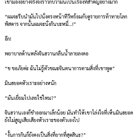
เขามองอย่างจริงจังราวกับว่ามันเป็นเรื่องที่สำคัญอย่างมาก
“ผมจะรีบนำมันไปนั่งตรงหน้าทีวีพร้อมกับดูรายการท้าทายโลก
พิสดาร จากนั้นผมจะนั่งกินบะหมี่…!”
อึก!
พยาบาลด้านหลังจินฮวานกลืนน้ำลายลงคอ
“ข ขอภัยค่ะ ฉันไม่รู้ตัวขณะจินตนาการตามสิ่งที่เขาพูด”
มินฮยอคหัวเราะอย่างหนัก
“มันเยี่ยมไปเลยใช่ไหม?”
จินฮวานเองก็ขำออกมาเล็กน้อย มันทำให้เขาโล่งใจที่เห็นมินฮยอค
ยังไม่สูญเสียเสียงหัวเราะของตัวเองไป
“งั้นการกินก็ยังคงเป็นสิ่งที่ยากที่สุดสินะ?”