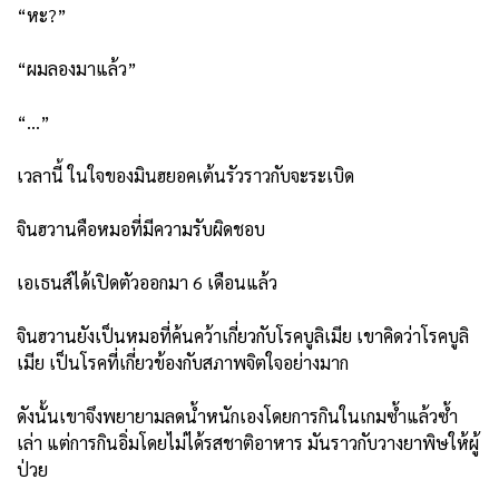
“หะ?”
“ผมลองมาแล้ว”
“…”
เวลานี้ ในใจของมินฮยอคเต้นรัวราวกับจะระเบิด
จินฮวานคือหมอที่มีความรับผิดชอบ
เอเธนส์ได้เปิดตัวออกมา 6 เดือนแล้ว
จินฮวานยังเป็นหมอที่ค้นคว้าเกี่ยวกับโรคบูลิเมีย เขาคิดว่าโรคบูลิ
เมีย เป็นโรคที่เกี่ยวข้องกับสภาพจิตใจอย่างมาก
ดังนั้นเขาจึงพยายามลดน้ำหนักเองโดยการกินในเกมซ้ำแล้วซ้ำ
เล่า แต่การกินอิ่มโดยไม่ได้รสชาติอาหาร มันราวกับวางยาพิษให้ผู้
ป่วย