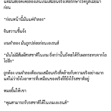
แต่มินฮยอคเคยลองเล่นเกมเสมือนจริงเพื่อรักษาโรคบูลิเมียมา
ก่อน
“ก่อนหน้านี้มันแค่จำลอง”
จินฮวานชี้แจ้ง
เกมจำลอง มันถูกปล่อยก่อนเอเธนส์
“มันไม่มีสัมผัสรสชาติในเกม ยิ่งกว่านั้นยังจะได้รับผลกระทบจากโย
โย่อีก”
ถูกต้อง เกมจำลองคือเกมเสมือนจริงที่คล้ายกับความจริงอย่างมาก
แต่ไม่ว่ายังไงอาหารที่เหมือนของจริงก็ก็ยังไร้รสชาติอยู่
หมอยิ้มให้เขา
“คุณสามารถรับรสชาติได้ในเกมเอเธนส์”