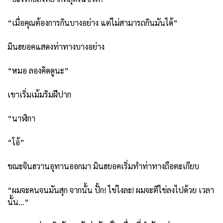
“เมื่อคุณต้องการกินบางอย่าง แต่ไม่สามารถกินมันได้”
มินฮยอคแสดงท่าทางบางอย่าง
“หมอ ลองคิดดูนะ”
เขาเริ่มเม้มริมฝีปาก
“นาฬิกา
“โอ้”
ขณะจินฮวานอุทานออกมา มินฮยอคเริ่มทำท่าทางถือตะเกียบ
“ผมจะคนจนมันสุก จากนั้น ปั้ก! ไข่ไงละ! ผมจะตีไข่ลงไปด้วย เวลา
นั้น…”