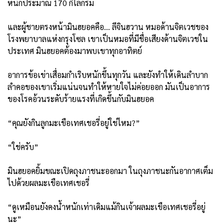
หนักประมาณ 170 กิโลกรัม
และผู้ชายตรงหน้ามินฮยอคคือ… ลีจินฮวาน หมอด้านจิตเวชของ
โรงพยาบาลแห่งกรุงโซล เขาเป็นหมอที่มีชื่อเสียงด้านจิตเวชใน
ประเทศ มินฮยอคต้องมาพบเขาทุกอาทิตย์
อาการข้อเข่าเสื่อมกำเริบหนักขึ้นทุกวัน และยังทำให้เดินลำบาก
ลำคอของเขาเริ่มแน่นจนทำให้หายใจไม่ค่อยออก มันเป็นอาการ
ของโรคอ้วนระดับร้ายแรงที่เกิดขึ้นกับมินฮยอค
“คุณยังกินลูกมะเขือเทศเชอรี่อยู่ใช่ไหม?”
“ใช่ครับ”
มินฮยอคยิ้มขณะเปิดถุงภาชนะออกมา ในถุงภาชนะกันอากาศเต็ม
ไปด้วยผลมะเขือเทศเชอรี่
“ดูเหมือนยังคงน้ำหนักเท่าเดิมแม้กินเจ้าผลมะเขือเทศเชอรี่อยู่
นะ”