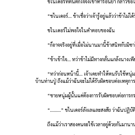
ชไนเดอร์ที่ตื่นตกใจจึงเข้าหารอนย่า กล่าวขอให้
“ชไนเดอร์… ข้าเชื่อว่าเจ้ารู้อยู่แล้วว่าข้าไม่ได้ร
ชไนเดอร์ไม่พอใจในคำตอบของฉัน
“ก็อาจจริงอยู่ที่เมื่อไม่นานมานี้ข้าสนิทกับมิซา
“ข้าเข้าใจ… ทว่าข้าไม่มีทางกลั่นแกล้งนางเพียง
“ทว่าก่อนหน้านี้… เจ้าเคยทำให้คนรับใช้หนุ่มต้อง
บ้านท่านปู่ ถึงแม้ว่าฉันจะไม่ได้รับผิดชอบต่อเหตุกา
“ชายหนุ่มผู้นั้นแค่ต้องการรับผิดชอบต่อกา
“………” ชไนเดอร์ลังเลและสงสัย ว่าฉันปฏิบัติต่อผู
ถึงแม้ว่าเราสองคนจะใช้เวลาอยู่ด้วยกันมานาน เข