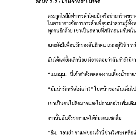
ตอนที่ 2-2 : นาฬิกาทรายมรกต
ตระกูลไรลีย์ทำการค้าโดยมีเครือข่ายกว้า
ในสาขาการจัดการการค้าเพื่อจะนำความรู้ทั้งห
ทุกคนอีกด้วย เขาเป็นสหายที่สนิทสนมกับชไนเ
และยังมีเพื่อนรักของฉันอีกคน เธออยู่ปีห้า ทว่า
ฉันได้แต่ยิ้มเล็กน้อย มิอาจตอบว่าฉันกำลังมีงาน
“แมงมุม… นี่เจ้ากำลังทดลองงานเลี้ยงน้ำชาแบบ
“มันน่ารักหรือไม่เล่า?” ใบหน้าของฉันเต็มไปด
เขาเป็นคนไม่คิดมากและไม่ถามอะไรเพิ่มเติม เขาตอ
จากนั้นฉันจึงชงกาแฟให้กับเฮนเซลดื่ม
“อืม.. รอนย่า กาแฟของเจ้านี่ช่างวิเศษเหลือเก