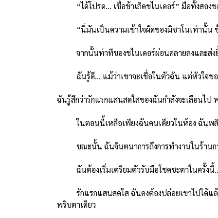
“ได้โปรด… เชื่อข้าเถิดชไนเดอร์” มือทั้งสองข
“นี่มันเป็นความเข้าใจผิดของมิซาโนเท่านั้น ข้าไ
จากนั้นท่าทีของชไนเดอร์ผ่อนคลายลงและส่งยิ้มใ
ฉันรู้ดี… แม้ว่าเขาจะเชื่อในตัวฉัน แต่หัวใจขอ
ฉันรู้สึกว่ารักแรกแสนสดใสของฉันกำลังจะเลือนไป พร้อ
ในตอนนี้เหลือเพียงฉันคนเดียวในห้อง ฉันพลิกนา
ขณะนั้น ฉันจินตนาการถึงการทำงานในร้านกา
ฉันต้องเริ่มเตรียมตัวรับมือโชคชะตาในครั้งนี้
รักแรกแสนสดใส ฉันคงต้องปล่อยเขาไปได้แล้ว ตอนฉั
พริบตาเดียว