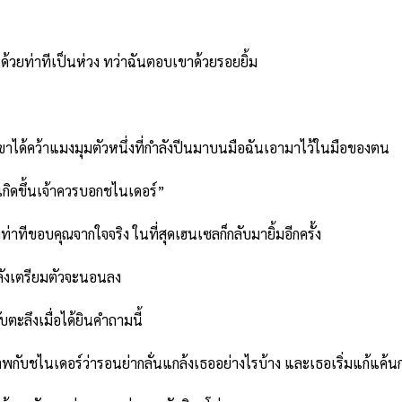
ยท่าทีเป็นห่วง ทว่าฉันตอบเขาด้วยรอยยิ้ม
ได้คว้าแมงมุมตัวหนึ่งที่กำลังปีนมาบนมือฉันเอามาไว้ในมือของตน
กิดขึ้นเจ้าควรบอกชไนเดอร์”
ขอบคุณจากใจจริง ในที่สุดเฮนเซลก็กลับมายิ้มอีกครั้ง
ังเตรียมตัวจะนอนลง
ะลึงเมื่อได้ยินคำถามนี้
ชไนเดอร์ว่ารอนย่ากลั่นแกล้งเธออย่างไรบ้าง และเธอเริ่มแก้แค้นก