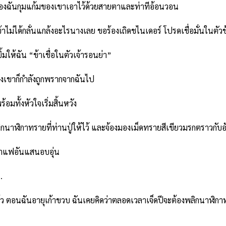
องฉันกุมแก้มของเขาเอาไว้ด้วยสายตาและท่าทีอ้อนวอน
ม่ได้กลั่นแกล้งอะไรนางเลย ขอร้องเถิดชไนเดอร์ โปรดเชื่อมั่นในตัวข
ห้ฉัน “ข้าเชื่อในตัวเจ้ารอนย่า”
งเขาก็กำลังถูกพรากจากฉันไป
มทั้งหัวใจเริ่มสิ้นหวัง
ฬิกาทรายที่ท่านปู่ให้ไว้ และจ้องมองเม็ดทรายสีเขียวมรกตราวกับอ
แฟอันแสนอบอุ่น
…
นอายุเก้าขวบ ฉันเคยคิดว่าตลอดเวลาเจ็ดปีจะต้องพลิกนาฬิกาทรายอีกก