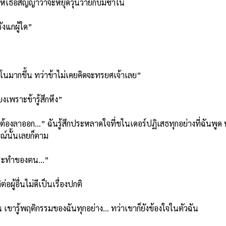
เธอสัญญาว่าจะหยุดวุ่นวายกับมิซาโน่
ังแกผู้ใด”
โนมากขึ้น ทว่าข้าไม่เคยคิดจะทรยศเจ้าเลย”
เพราะข้ารู้สึกหึง”
ลาออก…” ฉันรู้สึกประหลาดใจที่ชไนเดอร์ปฏิเสธทุกอย่างที่ฉันพูด หนุ
รณ์นั้นเลยก็ตาม
รกระทำของตน…”
้อื่นไม่ดีเป็นเรื่องปกติ
ารู้พฤติกรรมของฉันทุกอย่าง… ทว่าเขาก็ยังข้องใจในตัวฉัน