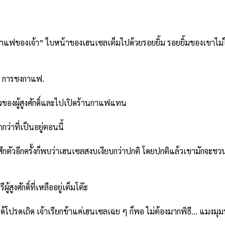
อกาแฟของเจ้า” ใบหน้าของเฮนเซลเต็มไปด้วยรอยยิ้ม รอยยิ้มของเขาไ
่น การชงกาแฟ.
งผู้สูงศักดิ์และไปเปิดร้านกาแฟแทน
่าที่เป็นอยู่ตอนนี้
กตัวอีกครั้งก็พบว่าเฮนเซลสงบเงียบกว่าปกติ โดยปกติแล้วเขามักจะชวนค
ศักดิ์ที่เหลืออยู่เต็มโต๊ะ
เถิด เจ้าเรียกข้าแค่เฮนเซลเฉย ๆ ก็พอ ไม่ต้องมากพิธี… แมงมุมพว