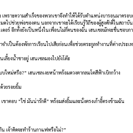
งขวาง เพราะความสำเร็จของพวกเขาจึงทำให้ได้รับตำแหน่งบารอนมาคร
มดไปช่วยพ่อของตน นอกจากเขาจะได้เรียนรู้วิถีของผู้สูงศักดิ์ในสถาบั
ดอร์ อีกทั้งยังเป็นหนึ่งในเพื่อนไม่กี่คนของฉัน เฮนเซลมักจะชื่นชอบ
จำเป็นต้องพักการเรียนไปเสียก่อนเพื่อช่วยตระกูลทำงานที่ต่างประเ
เลี้ยงน้ำชาอยู่ เฮนเซลมองไปยังโต๊ะ
ใหม่หรือ?” เฮนเซลเงยหน้าพร้อมดวงตากลมโตสีฟ้าเบิกกว้าง
้วยรอยยิ้ม
บ “ใช่ มันน่ารักดี” พร้อมส่งยิ้มและนั่งตรงเก้าอี้ตรงข้ามฉัน
ิน เจ้าคิดจะทำร้านกาแฟหรือไม่?”