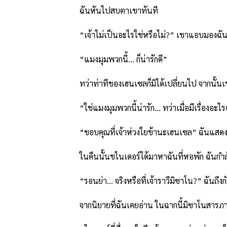
ฉันหันไปสบตาเขาทันที
“เจ้าไม่เป็นอะไรใช่หรือไม่?” เขาแอบมองฉันด้ว
“แมงมุมพวกนี้… ก็น่ารักดี”
ทว่าท่าทีของเฮนเซลก็มิได้เปลี่ยนไป จากนั้นเขา
“ใช่แมงมุมพวกนี้น่ารัก… ทว่าเมื่อมีเรื่องอะไรเ
“ขอบคุณที่เจ้าห่วงใยข้านะเฮนเซล” ฉันแสดงท่าที
ในคืนนั้นชไนเดอร์ได้มาหาฉันที่หอพัก ฉันกำล
“รอนย่า… จริงหรือที่เจ้าราวีมิซาโน?” ฉันถึงกับต
จากนิยายที่ฉันเคยอ่าน ในฉากนี้มิซาโนสารภาพกับ