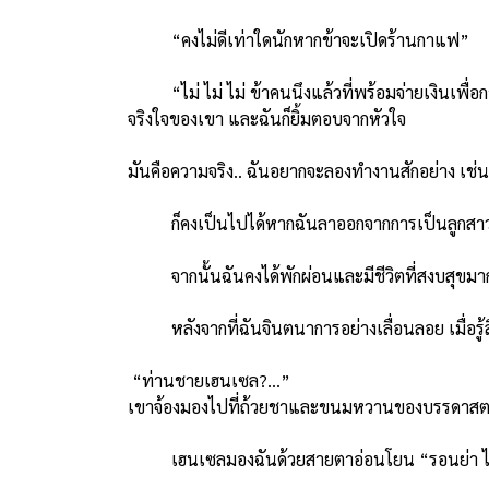
“คงไม่ดีเท่าใดนักหากข้าจะเปิดร้านกาแฟ”
“ไม่ ไม่ ไม่ ข้าคนนึงแล้วที่พร้อมจ่ายเงินเพื่
จริงใจของเขา และฉันก็ยิ้มตอบจากหัวใจ
มันคือความจริง.. ฉันอยากจะลองทำงานสักอย่าง เช
ก็คงเป็นไปได้หากฉันลาออกจากการเป็นลูกสาวขอ
จากนั้นฉันคงได้พักผ่อนและมีชีวิตที่สงบสุขมากกว
หลังจากที่ฉันจินตนาการอย่างเลื่อนลอย เมื่อรู้สึ
“ท่านชายเฮนเซล?…”
เขาจ้องมองไปที่ถ้วยชาและขนมหวานของบรรดาสตรีผู้สูง
เฮนเซลมองฉันด้วยสายตาอ่อนโยน “รอนย่า ได้โปรด