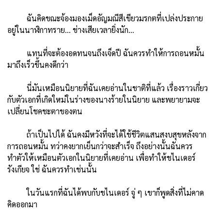
ฉันคิดขณะจ้องมองเม็ดอัญมณีสีเขียวมรกตที่เปล่งประกาย
อยู่ในนาฬิกาทราย… ช่างเสียเวลายิ่งนัก…
แทนที่จะต้องอดทนจนถึงเจ็ดปี ฉันควรทำให้การถอนหมั้น
มาถึงเร็วขึ้นคงดีกว่า
นี่มันเหมือนนิยายที่ฉันเคยอ่านในชาติที่แล้ว เรื่องราวเกี่ยว
กับตัวเอกที่เกิดใหม่ในร่างของนางร้ายในนิยาย และพยายามจะ
เปลี่ยนโชคชะตาของตน
ถ้าเป็นไปได้ ฉันคงมีหวังที่จะได้ใช้ชีวิตแสนสงบสุขหลังจาก
การถอนหมั้น ทว่าคงยากเย็นกว่าจะสำเร็จ ถึงอย่างนั้นฉันควร
ทำตัวให้เหมือนตัวเอกในนิยายที่เคยอ่าน เพื่อทำให้ชไนเดอร์
รังเกียจ ใช่ ฉันควรทำเช่นนั้น
ในวันแรกที่ฉันได้พบกับชไนเดอร์ จู่ ๆ เขาก็พูดสิ่งที่ไม่คาด
คิดออกมา