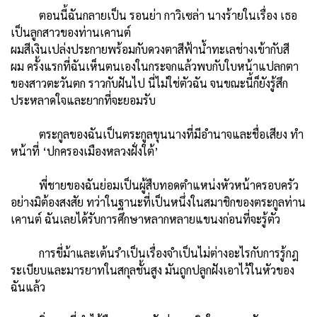
ตอนนี้ฉันกลายเป็น รอนย่า กาวิเซล่า นางร้ายในเรื่อง เธอ
เป็นลูกสาวของท่านเคานต์
ผมสีเงินเปล่งประกายพร้อมกับดวงตาสีฟ้าน้ำทะเลช่างเข้ากับสี
ผม ครั้งแรกที่ฉันเห็นตนเองในกระจกแล้วพบกับใบหน้าแปลกตา
ของสาวตะวันตก ราวกับฝันไป นี่ไม่ใช่ตัวฉัน จนขณะนี้ก็ยังรู้สึก
ประหลาดใจและยากที่จะยอมรับ
ตระกูลของฉันเป็นตระกูลขุนนางที่มีอำนาจและชื่อเสียง ทำ
หน้าที่ ‘ปกครองเมืองหลวงฝั่งใต้’
พี่ชายของฉันย่อมเป็นผู้สืบทอดตำแหน่งหัวหน้าครอบครัว
อย่างมิต้องสงสัย ทว่าในฐานะที่เป็นหนึ่งในสมาชิกของตระกูลท่าน
เคานต์ ฉันเลยได้รับการศึกษาหลากหลายแขนงก่อนที่จะรู้ตัว
การขี่ม้าและเต้นรำเป็นเรื่องจำเป็นไม่ต่างอะไรกับการรู้กฎ
ระเบียบและมารยาทในสกุลชั้นสูง มันถูกปลูกฝังเอาไว้ในหัวของ
ฉันแล้ว