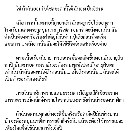
ใช่ ถ้าฉันยอมรับโชคชะตานี้ได้ ฉันจะเป็นอิสระ
เมื่อการหมั้นหมายนี้ถูกยกเลิก ฉันคงถูกขับไล่ออกจาก
โรงเรียนและตระกูลขุนนางกาวิเซล่า จนกว่าจะถึงตอนนั้น ฉัน
จำเป็นต้องหารือเรื่องสำคัญนี้กับท่านปู่เสียก่อนที่จะเริ่ม
แผนการ… หลังจากนั้นฉันจะได้ใช้ชีวิตอันแสนเรียบง่าย
ตามเนื้อเรื่องนิยาย การถอนหมั้นจะเกิดขึ้นตอนฉันอายุสิบ
หกปี นั่นหมายความว่าฉันจะต้องทนทุกข์ไปจนถึงอายุสิบหก
เท่านั้น ถ้าฉันอดทนได้ถึงตอนนั้น… เมื่อถึงตอนนั้น… ฉันจะได้
เป็นตัวของตัวเองเสียที!
ภายในนาฬิกาทรายแสนธรรมดา มีอัญมณีสีเขียวมรกต
แพรวพราวเม็ดเล็กดั่งทรายไหลหล่นลงมายังส่วนล่างของนาฬิกา
ถ้าฉันอดทนทุกอย่างจะดีขึ้นจริงหรือ? เจ็ดปีมันช่างนาน
นัก จะต้องหมุนนาฬิกาทรายอีกกี่ครั้งกัน แล้วจะต้องใช้ทรายเยอะ
เพียงใดเพื่อใช้นับเวลาทั้งเจ็ดปี