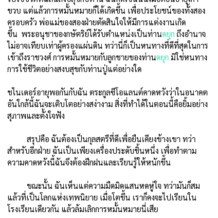
ขวบ แต่แล้วการหมั้นหมายก็ได้เกิดขึ้น เพื่อประโยชน์ของทั้งสอง
ครอบครัว พ่อแม่ของสองฝ่ายตัดสินใจให้มีการแต่งงานเกิด
ขึ้น พระอนุชาของกษัตริย์ได้รับตำแหน่งเป็นท่าน
ดยุก
ถึงอำนาจ
ไม่อาจเทียบเท่าผู้ครองแผ่นดิน ทว่านี่ก็เป็นหนทางที่ดีที่สุดในการ
เข้าถึงราชวงศ์ การหมั้นหมายกับลูกชายของท่าน
ดยุก
มิใช่หนทาง
การใช้ชีวิตอย่างสงบสุขกับท่านปู่แต่อย่างใด
ชไนเดอร์อายุพอกันกับฉัน ตระกูลซีโอแลนต์คาดหวังว่าในอนาคต
อันใกล้นี้ฉันจะเติบโตอย่างสง่างาม สิ่งที่ทำได้ในตอนนี้คือยิ้มอย่าง
สุภาพและตั้งใจฟัง
สรุปคือ ฉันต้องเป็นกุลสตรีที่ดีเพื่อยืนเคียงข้างเขา ทว่า
สำหรับอีกฝ่าย ฉันเป็นเพียงเครื่องประดับชิ้นหนึ่ง เพื่อทำตาม
ความคาดหวังนี้ฉันจึงต้องฝึกฝนและเรียนรู้ให้หนักขึ้น
ขณะนั้น ฉันเห็นแต่ความมืดมิดแสนหดหู่ใจ ทว่ามันก็สม
แล้วที่เป็นโลกแห่งเทพนิยาย เมื่อโตขึ้น เราก็คงจะไปเรียนใน
โรงเรียนเดียวกัน แล้วล้มเลิกการหมั้นหมายนี่เสีย