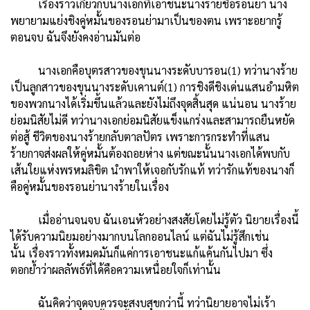
เรื่องราวเกี่ยวกับนางเอกที่เอาชนะนางร้ายชื่อรอนย่า นาง
พยายามแย่งชิงคู่หมั้นของรอนย่ามาเป็นของตน เพราะอยากรู้
ตอนจบ ฉันจึงยังคงอ่านมันต่อ
นางเอกคือบุตรสาวของขุนนางระดับบารอน(1) ทว่านางร้าย
เป็นลูกสาวของขุนนางระดับเคานต์(1) การชิงดีชิงเด่นแสนอำมหิต
ของพวกนางได้เริ่มขึ้นแล้วและยังไม่ถึงจุดสิ้นสุด แน่นอน นางร้าย
ย่อมนิสัยไม่ดี ทว่านางเอกย่อมนิสัยแข็งแกร่งและสามารถยืนหยัด
ต่อสู้ ชีวิตของนางร้ายกลับตาลปัตร เพราะการกระทำที่แสน
ร้ายกาจส่งผลให้คู่หมั้นต้องถอยห่าง แต่ขณะนั้นนางเอกได้พบกับ
เส้นใยแห่งพรหมลิขิต นำพาให้เจอกับรักแท้ ทว่ารักแท้ของนางก็
คือคู่หมั้นของรอนย่านางร้ายในเรื่อง
เมื่ออ่านจนจบ ฉันเอนหัวอย่างสงสัยโดยไม่รู้ตัว นิยายเรื่องนี้
ได้รับความนิยมอย่างมากบนโลกออนไลน์ แต่ฉันไม่รู้สึกเช่น
นั้น เรื่องราวทั้งหมดมันก็แค่การเอาชนะแก้แค้นกันไปมา ซึ่ง
ตอกย้ำว่าผลลัพธ์ที่ได้คือความเหนื่อยใจก็เท่านั้น
ฉันคิดว่าจุดจบควรจะสงบสุขกว่านี้ ทว่านิยายอาจไม่เร้า