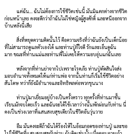
แต่ฉัน… ฉันไม่ต้องการใช้ชีวิตเช่นนี้ มันมิแตกต่างจากชีวิต
ก่อนหน้าเลย คงจะดีกว่าถ้าฉันไม่ใช่หญิงผู้สูงศักดิ์ และหนีออกจาก
บ้านหลังนี้เสีย
สิ่งที่หยุดความคิดนั้นไว้ คือความจริงที่ว่าฉันยังเป็นเด็กน้อย
ที่ไม่สามารถดูแลตัวเองได้ และท่านปู่ก็ใจดี รักและเอ็นดูฉัน
มาก ขณะที่ท่านแม่และท่านพี่ไม่เคยให้ความอบอุ่นแก่ฉันเลย
หลังจากที่ท่านย่าจากไปเพราะโรคภัย ท่านปู่ตัดสินใจส่ง
มอบอำนาจทั้งหมดให้แก่ท่านพ่อ จากนั้นท่านก็เริ่มใช้ชีวิตอย่าง
สันโดษ ทว่าก็ยังมีอำนาจและอิทธิพลต่อพวกขุนนาง
ท่านปู่มาเยี่ยมอยู่บ้างเป็นครั้งคราว ทุกครั้งที่ท่านมาชั้น
เรียนมักจบโดยเร็ว และฉันจะได้ใช้เวลาว่างนั้นพักผ่อนกับท่าน นี่
คงเป็นช่วงเวลาที่แสนสงบสุขเดียวในชีวิตอันวุ่นวาย
อืม มันคงจะดีถ้าฉันได้ร้องไห้ในอ้อมกอดของท่านปู่ และขอ
ไปใช้ชีวิตที่แสนสงบสุขกับท่าน ฉันคิดเช่นนั้นเมื่อตอนอายุเก้า