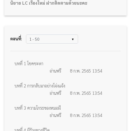
นิยาย LC เรื่องใหม่ ฝากติดตามด้วยนะคะ
ตอนที่:
บทที่ 1 โชคชะตา
อ่านฟรี
8 ก.พ. 2565 13:54
บทที่ 2 การกลับมาอย่างโจ่งแจ้ง
อ่านฟรี
8 ก.พ. 2565 13:54
บทที่ 3 ความโกรธของหมอผี
อ่านฟรี
8 ก.พ. 2565 13:54
บทที่ 4 ผีร้ายทวงชีวิต