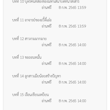
บทที่ 10 บุตรีคนที่สองของมหาเสนาบดีที่น่าสงสาร
อ่านฟรี
8 ก.พ. 2565 13:59
บทที่ 11 อาจารย์ของอวี้ตี๋เอ๋อ
อ่านฟรี
8 ก.พ. 2565 13:59
บทที่ 12 สาวงามมากมาย
อ่านฟรี
8 ก.พ. 2565 14:00
บทที่ 13 ขอถอนหมั้น
อ่านฟรี
8 ก.พ. 2565 14:00
บทที่ 14 ลูกสาวเมียน้อยสร้างปัญหา
อ่านฟรี
8 ก.พ. 2565 14:00
บทที่ 15 เรือนเชียนเหยียน
อ่านฟรี
8 ก.พ. 2565 14:00