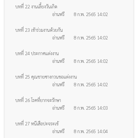
บทที่ 22 งานเลี้ยงวันเกิด
อ่านฟรี
8 ก.พ. 2565 14:02
บทที่ 23 เข้าร่วมงานด้วยกัน
อ่านฟรี
8 ก.พ. 2565 14:02
บทที่ 24 ประกาศแต่งงาน
อ่านฟรี
8 ก.พ. 2565 14:02
บทที่ 25 คุณชายซางกวนขอแต่งงาน
อ่านฟรี
8 ก.พ. 2565 14:02
บทที่ 26 โรคที่ยากจะรักษา
อ่านฟรี
8 ก.พ. 2565 14:03
บทที่ 27 หนีเสือปะจระเข้
อ่านฟรี
8 ก.พ. 2565 14:04