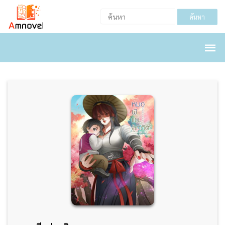
ค้นหา