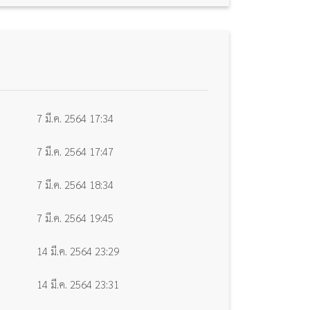
7 มี.ค. 2564 17:34
7 มี.ค. 2564 17:47
7 มี.ค. 2564 18:34
7 มี.ค. 2564 19:45
14 มี.ค. 2564 23:29
14 มี.ค. 2564 23:31