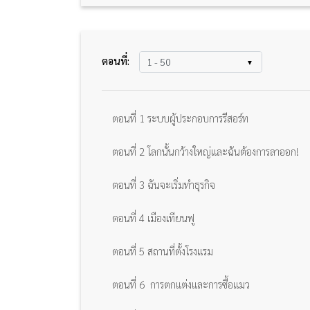
ตอนที่:
ตอนที่ 1 ระบบผู้ประกอบการรีสอร์ท
ตอนที่ 2 โลกนั้นกว้างใหญ่และฉันต้องการลาออก!
ตอนที่ 3 ฉันจะเริ่มทำธุรกิจ
ตอนที่ 4 เมืองเทียนฟู
ตอนที่ 5 สถานที่ตั้งโรงแรม
ตอนที่ 6 การตกแต่งและการซื้อแมว