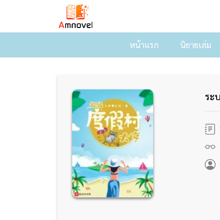
หน้าแรก
นิยายเล่ม
ระบ
จ
ย
ผ