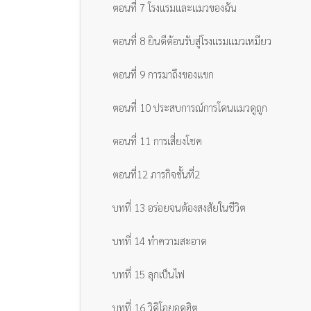
ตอนที่ 7 โรงแรมและแมวของฉัน
ตอนที่ 8 ยินดีต้อนรับสู่โรงแรมแมวเหมียว
ตอนที่ 9 การมาถึงของแขก
ตอนที่ 10 ประสบการณ์การโดนแมวดูถูก
ตอนที่ 11 การเสี่ยงโชค
ตอนที่12 ภารกิจขั้นที่2
บทที่ 13 อร่อยจนต้องสงสัยในชีวิต
บทที่ 14 ทำความสะอาด
บทที่ 15 ลุกเป็นไฟ
บทที่ 16 วิดิโอยอดฮิต