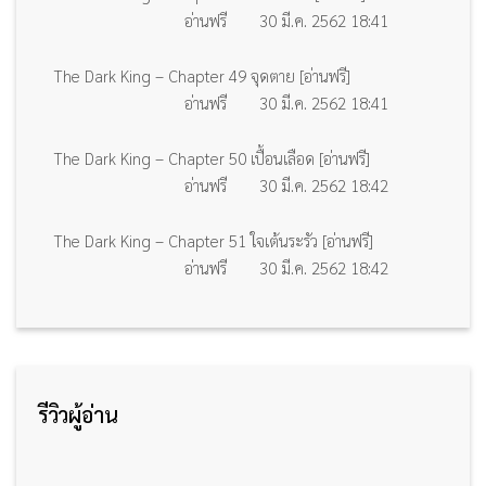
อ่านฟรี
30 มี.ค. 2562 18:41
The Dark King – Chapter 49 จุดตาย [อ่านฟรี]
อ่านฟรี
30 มี.ค. 2562 18:41
The Dark King – Chapter 50 เปื้อนเลือด [อ่านฟรี]
อ่านฟรี
30 มี.ค. 2562 18:42
The Dark King – Chapter 51 ใจเต้นระรัว [อ่านฟรี]
อ่านฟรี
30 มี.ค. 2562 18:42
รีวิวผู้อ่าน