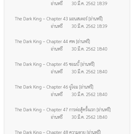
อ่านฟรี
30 มี.ค. 2562 18:39
The Dark King – Chapter 43 มอนสเตอร์ [อ่านฟรี]
อ่านฟรี
30 มี.ค. 2562 18:39
The Dark King – Chapter 44 ศพ [อ่านฟรี]
อ่านฟรี
30 มี.ค. 2562 18:40
The Dark King – Chapter 45 ซอมบี้ [อ่านฟรี]
อ่านฟรี
30 มี.ค. 2562 18:40
The Dark King – Chapter 46 จู่โจม [อ่านฟรี]
อ่านฟรี
30 มี.ค. 2562 18:40
The Dark King – Chapter 47 การต่อสู้ครั้งแรก [อ่านฟรี]
อ่านฟรี
30 มี.ค. 2562 18:40
The Dark King – Chapter 48 ความตาย [อ่านฟรี]