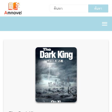
ค้นหา